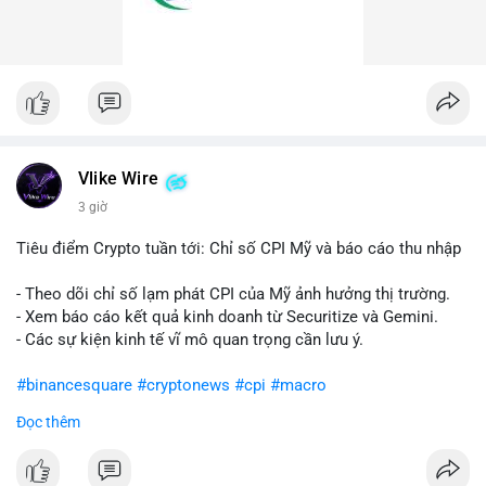
Vlike Wire
3 giờ
Tiêu điểm Crypto tuần tới: Chỉ số CPI Mỹ và báo cáo thu nhập
- Theo dõi chỉ số lạm phát CPI của Mỹ ảnh hưởng thị trường.
- Xem báo cáo kết quả kinh doanh từ Securitize và Gemini.
- Các sự kiện kinh tế vĩ mô quan trọng cần lưu ý.
#binancesquare
#cryptonews
#cpi
#macro
Đọc thêm
$btc $eth
#vlikevn
#titanbot