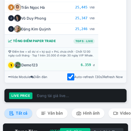
Trần Ngọc Hà
25,445
3
VNĐ
Võ Duy Phong
25,347
4
VNĐ
Đặng Kim Quỳnh
25,246
5
VNĐ
TỔNG ĐIỂM PAPER TRADE
TOP 5 · LIVE
Điểm live = số dư ví + ký quỹ + PnL chưa chốt · Chốt 12:00
ngày cuối tháng · Top 1 trên 20.000 đ nhận 30 ngày VIP Whale.
Demo123
6.359
1
đ
Hide Module
Diễn đàn
Auto-refresh (30s)
Refresh Now
Đang tải giá live...
LIVE PRICE
Tất cả
Văn bản
Hình ảnh
Video