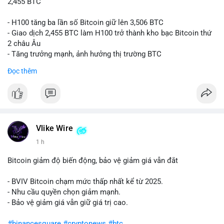
2,455 BTC
- H100 tăng ba lần số Bitcoin giữ lên 3,506 BTC
- Giao dịch 2,455 BTC làm H100 trở thành kho bạc Bitcoin thứ
2 châu Âu
- Tăng trưởng mạnh, ảnh hưởng thị trường BTC
Đọc thêm
#binancesquare
#cryptonews
#btc
$btc
#vlikevn
#titanbot
Vlike Wire
📰 Nguồn: Cointelegraph
1 h
Bitcoin giảm độ biến động, bảo vệ giảm giá vẫn đắt
- BVIV Bitcoin chạm mức thấp nhất kể từ 2025.
- Nhu cầu quyền chọn giảm mạnh.
- Bảo vệ giảm giá vẫn giữ giá trị cao.
#binancesquare
#cryptonews
#btc