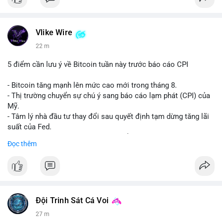
Vlike Wire
22 m
5 điểm cần lưu ý về Bitcoin tuần này trước báo cáo CPI
- Bitcoin tăng mạnh lên mức cao mới trong tháng 8.
- Thị trường chuyển sự chú ý sang báo cáo lạm phát (CPI) của
Mỹ.
- Tâm lý nhà đầu tư thay đổi sau quyết định tạm dừng tăng lãi
suất của Fed.
- Cần theo dõi sát sao dữ liệu CPI để dự đoán biến động tiếp
Đọc thêm
theo.
#bitcoin
#btc
#cryptonews
#binancesquare
#cpi
$btc
Đội Trinh Sát Cá Voi
#vlikevn
#titanbot
27 m