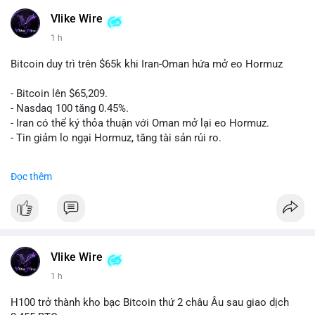
Vlike Wire
1 h
Bitcoin duy trì trên $65k khi Iran-Oman hứa mở eo Hormuz
- Bitcoin lên $65,209.
- Nasdaq 100 tăng 0.45%.
- Iran có thể ký thỏa thuận với Oman mở lại eo Hormuz.
- Tin giảm lo ngại Hormuz, tăng tài sản rủi ro.
#binancesquare
#cryptonews
#btc
Đọc thêm
$btc
#vlikevn
#titanbot
📰 Nguồn: CoinDesk
Vlike Wire
1 h
H100 trở thành kho bạc Bitcoin thứ 2 châu Âu sau giao dịch