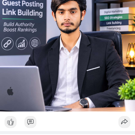
động thanh khoản trên các sàn lớn trong 24-48 giờ tới. Không
nên FOMO hoặc hoảng loạn bán tháo khi thấy lệnh chuyển lớn.
Hãy đặt lệnh dừng lỗ hợp lý và chờ xác nhận xu hướng rõ ràng
trước khi vào lệnh mới.
#10btc
#650kusd
#chotloinganhan
#tichluydaihan
#btcmempool