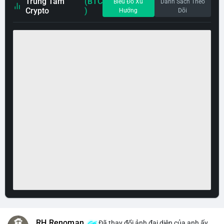
Trung Tâm
(BTC
Biểu Đồ Xu
Danh Sách Theo
Crypto
)
Hướng
Dõi
RH Renoman
Đã thay đổi ảnh đại diện của anh ấy