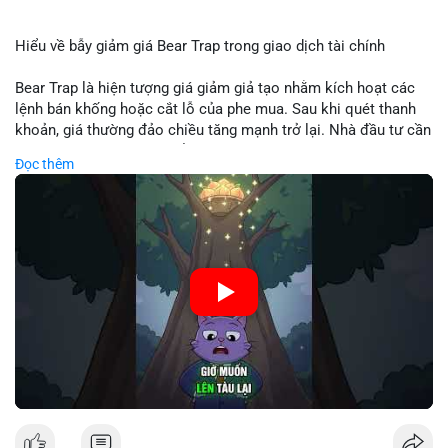
Hiểu về bẫy giảm giá Bear Trap trong giao dịch tài chính
Bear Trap là hiện tượng giá giảm giả tạo nhằm kích hoạt các
lệnh bán khống hoặc cắt lỗ của phe mua. Sau khi quét thanh
khoản, giá thường đảo chiều tăng mạnh trở lại. Nhà đầu tư cần
nhận diện mô hình này để tránh bị thao túng tâm lý và tối ưu
Đọc thêm
hóa điểm vào lệnh.
🎥 Xem video trực tiếp tại:
Nguồn: Cú Thông Thái