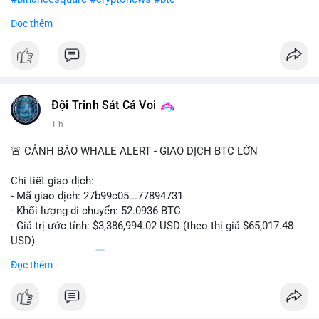
Đọc thêm
$btc
#vlikevn
#titanbot
📰 Nguồn: CoinDesk
Đội Trinh Sát Cá Voi
1 h
🚨 CẢNH BÁO WHALE ALERT - GIAO DỊCH BTC LỚN
Chi tiết giao dịch:
- Mã giao dịch: 27b99c05...77894731
- Khối lượng di chuyển: 52.0936 BTC
- Giá trị ước tính: $3,386,994.02 USD (theo thị giá $65,017.48
USD)
- Thời gian: 10:20
2 2026-08-10 UTC
Đọc thêm
Nhận định phân tích hành vi của Cá voi dựa trên giao dịch này:
Khối lượng 52.09 BTC tương đương 3.38 triệu USD được
chuyển trong một giao dịch duy nhất chưa xác nhận. Quy mô