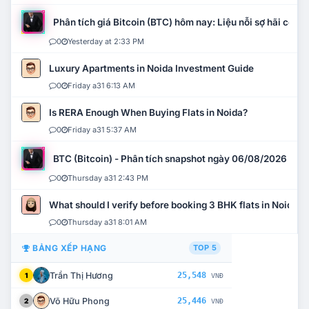
Phân tích giá Bitcoin (BTC) hôm nay: Liệu nỗi sợ hãi có mở 
0
Yesterday at 2:33 PM
Luxury Apartments in Noida Investment Guide
0
Friday a31 6:13 AM
Is RERA Enough When Buying Flats in Noida?
0
Friday a31 5:37 AM
BTC (Bitcoin) - Phân tích snapshot ngày 06/08/2026
0
Thursday a31 2:43 PM
What should I verify before booking 3 BHK flats in Noida?
0
Thursday a31 8:01 AM
BẢNG XẾP HẠNG
TOP 5
Trần Thị Hương
25,548
1
VNĐ
Võ Hữu Phong
25,446
2
VNĐ