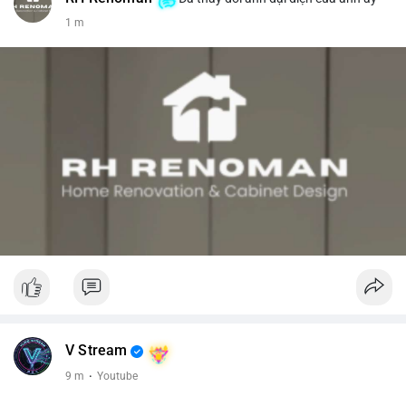
1 m
V Stream
9 m
·
Youtube