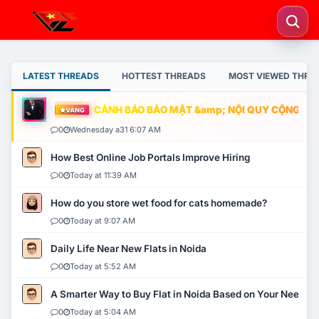
LATEST THREADS
HOTTEST THREADS
MOST VIEWED THRE
CẢNH BÁO BẢO MẬT &amp; NỘI QUY CỘNG ĐỒNG
VÀNG
0
Wednesday a31 6:07 AM
How Best Online Job Portals Improve Hiring
0
Today at 11:39 AM
How do you store wet food for cats homemade?
0
Today at 9:07 AM
Daily Life Near New Flats in Noida
0
Today at 5:52 AM
A Smarter Way to Buy Flat in Noida Based on Your Needs
0
Today at 5:04 AM