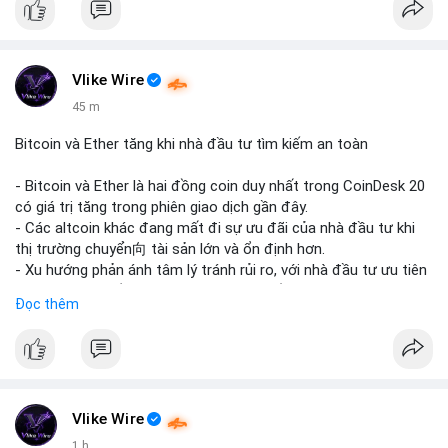
#binancesquare
#cryptonews
#usdt
#tether
#tokenization
#realestate
#saudiarabia
#blockchain
Vlike Wire
$usdt
45 m
#vlikevn
#titanbot
Bitcoin và Ether tăng khi nhà đầu tư tìm kiếm an toàn
📰 Nguồn: CoinDesk
- Bitcoin và Ether là hai đồng coin duy nhất trong CoinDesk 20
có giá trị tăng trong phiên giao dịch gần đây.
- Các altcoin khác đang mất đi sự ưu đãi của nhà đầu tư khi
thị trường chuyển向 tài sản lớn và ổn định hơn.
- Xu hướng phản ánh tâm lý tránh rủi ro, với nhà đầu tư ưu tiên
các token có vốn hóa thị trường lớn nhất.
Đọc thêm
$btc
#btc
$eth
#eth
#vlikevn
#titanbot
📰 Nguồn: CoinDesk
Vlike Wire
1 h