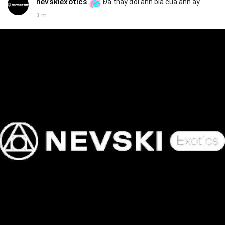
nevskiexotics
Đã thay đổi ảnh bìa của anh ấy
3 m