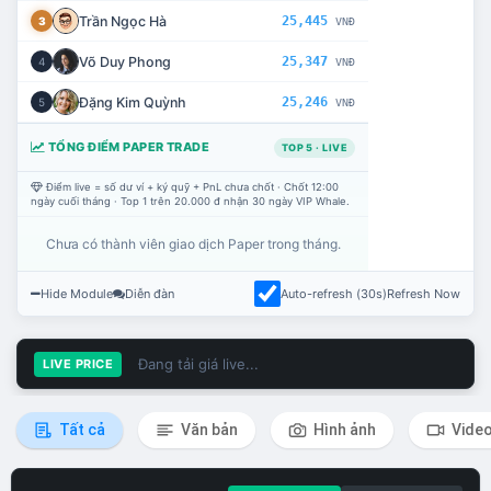
Trần Ngọc Hà
25,445
3
VNĐ
Võ Duy Phong
25,347
4
VNĐ
Đặng Kim Quỳnh
25,246
5
VNĐ
TỔNG ĐIỂM PAPER TRADE
TOP 5 · LIVE
Điểm live = số dư ví + ký quỹ + PnL chưa chốt · Chốt 12:00
ngày cuối tháng · Top 1 trên 20.000 đ nhận 30 ngày VIP Whale.
Chưa có thành viên giao dịch Paper trong tháng.
Hide Module
Diễn đàn
Auto-refresh (30s)
Refresh Now
Đang tải giá live...
LIVE PRICE
Tất cả
Văn bản
Hình ảnh
Vide