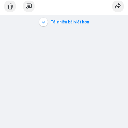
- Cập nhật nhanh các thay đổi pháp lý, rủi ro và cơ hội đầu tư
trong lĩnh vực blockchain.
#binancesquare
#cryptonews
#regulation
#europe
#us
Tải nhiều bài viết hơn
$btc $eth
#vlikevn
#titanbot
📰 Nguồn: CoinDesk