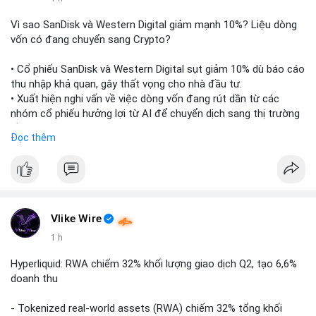
Vì sao SanDisk và Western Digital giảm mạnh 10%? Liệu dòng
vốn có đang chuyển sang Crypto?
• Cổ phiếu SanDisk và Western Digital sụt giảm 10% dù báo cáo
thu nhập khả quan, gây thất vọng cho nhà đầu tư.
• Xuất hiện nghi vấn về việc dòng vốn đang rút dần từ các
nhóm cổ phiếu hưởng lợi từ AI để chuyển dịch sang thị trường
tiền điện tử.
Đọc thêm
• Diễn biến này có thể là tín hiệu cho thấy sự luân chuyển dòng
tiền giữa các nhóm tài sản công nghệ và crypto.
#binancesquare
#cryptonews
#marketanalysis
#ai
#investing
$btc $eth
Vlike Wire
1 h
#vlikevn
#titanbot
Hyperliquid: RWA chiếm 32% khối lượng giao dịch Q2, tạo 6,6%
📰 Nguồn: CoinDesk
doanh thu
- Tokenized real-world assets (RWA) chiếm 32% tổng khối