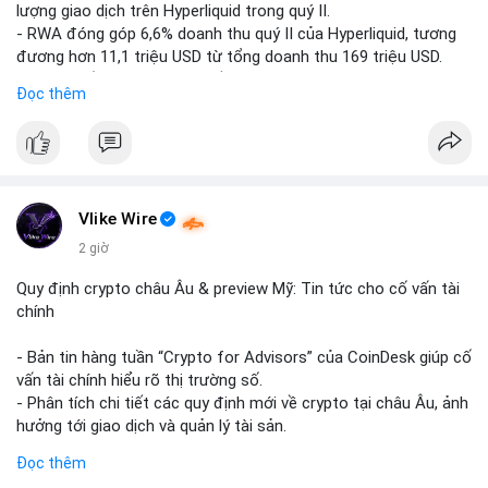
lượng giao dịch trên Hyperliquid trong quý II.
- RWA đóng góp 6,6% doanh thu quý II của Hyperliquid, tương
đương hơn 11,1 triệu USD từ tổng doanh thu 169 triệu USD.
- Đây là dấu hiệu mạnh mẽ về sự tăng trưởng của thị trường
Đọc thêm
tài sản hóa thực tế trên sàn giao dịch phi tập trung.
#binancesquare
#cryptonews
#hyperliquid
#rwa
#defi
$btc $eth
Vlike Wire
#vlikevn
#titanbot
2 giờ
📰 Nguồn: Cointelegraph
Quy định crypto châu Âu & preview Mỹ: Tin tức cho cố vấn tài
chính
- Bản tin hàng tuần “Crypto for Advisors” của CoinDesk giúp cố
vấn tài chính hiểu rõ thị trường số.
- Phân tích chi tiết các quy định mới về crypto tại châu Âu, ảnh
hưởng tới giao dịch và quản lý tài sản.
- Đánh giá các xu hướng và dự báo chính sách của Mỹ, giúp nhà
Đọc thêm
đầu tư chuẩn bị chiến lược.