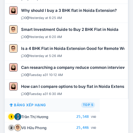
Why should I buy a 3 BHK flat in Noida Extension?
0
Yesterday at 6:25 AM
Smart Investment Guide to Buy 2 BHK Flat in Noida
0
Yesterday at 6:20 AM
Is a 4 BHK Flat in Noida Extension Good for Remote Work?
0
Yesterday at 5:26 AM
Can researching a company reduce common interview mi
0
Tuesday a31 10:12 AM
How can I compare options to buy flat in Noida Extension?
0
Tuesday a31 6:30 AM
BẢNG XẾP HẠNG
TOP 5
Trần Thị Hương
25,548
1
VNĐ
Võ Hữu Phong
25,446
2
VNĐ