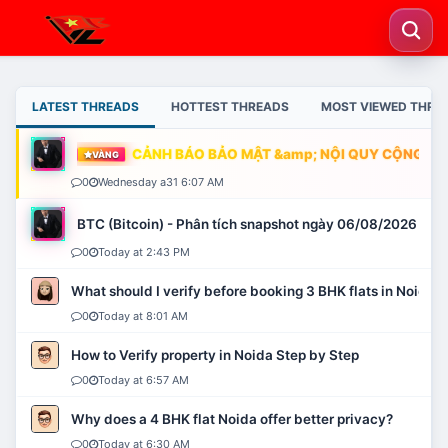
LATEST THREADS
HOTTEST THREADS
MOST VIEWED THRE
CẢNH BÁO BẢO MẬT &amp; NỘI QUY CỘNG ĐỒN
VÀNG
0
Wednesday a31 6:07 AM
BTC (Bitcoin) - Phân tích snapshot ngày 06/08/2026
0
Today at 2:43 PM
What should I verify before booking 3 BHK flats in Noida?
0
Today at 8:01 AM
How to Verify property in Noida Step by Step
0
Today at 6:57 AM
Why does a 4 BHK flat Noida offer better privacy?
0
Today at 6:30 AM