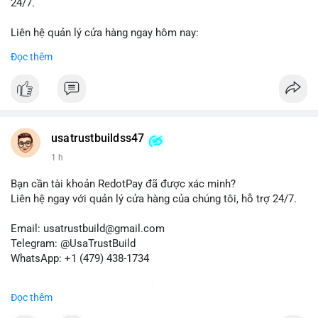
24/7.
Liên hệ quản lý cửa hàng ngay hôm nay:
📧 Email: usatrustbuild@gmail.com
Đọc thêm
✈️ Telegram: @UsaTrustBuild
📱 WhatsApp: +1 (479) 438-1734
Dịch vụ của chúng tôi phù hợp cho nhu cầu chuyển tiền, nhận
tiền, thanh toán quốc tế.
usatrustbuildss47
#buyverifiedwiseaccounts
#marketing
#seo
#smm
1 h
#trendingnow
#cashout
#sendmoney
#mobiledeposit
#pay
#usdt
Bạn cần tài khoản RedotPay đã được xác minh?
Liên hệ ngay với quản lý cửa hàng của chúng tôi, hỗ trợ 24/7.
Email: usatrustbuild@gmail.com
Telegram: @UsaTrustBuild
WhatsApp: +1 (479) 438-1734
Dịch vụ uy tín, nhanh chóng, bảo mật.
Đọc thêm
#buyverifiedredotpayaccount
#marketing
#seo
#smm