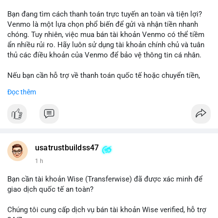
Bạn đang tìm cách thanh toán trực tuyến an toàn và tiện lợi?
Venmo là một lựa chọn phổ biến để gửi và nhận tiền nhanh
chóng. Tuy nhiên, việc mua bán tài khoản Venmo có thể tiềm
ẩn nhiều rủi ro. Hãy luôn sử dụng tài khoản chính chủ và tuân
thủ các điều khoản của Venmo để bảo vệ thông tin cá nhân.
Nếu bạn cần hỗ trợ về thanh toán quốc tế hoặc chuyển tiền,
hãy liên hệ với chúng tôi qua email hoặc Telegram. Chúng tôi
Đọc thêm
cung cấp dịch vụ tư vấn và giải pháp thanh toán trực tuyến an
toàn.
Liên hệ:
Email: usatrustbuild@gmail.com
Telegram: @UsaTrustBuild
usatrustbuildss47
WhatsApp: +1 (479) 438-1734
1 h
#thanhtoanonline
#venmo
#chuyentien
#giaodichantoan
Bạn cần tài khoản Wise (Transferwise) đã được xác minh để
#taichinhso
#seo
#smm
giao dịch quốc tế an toàn?
Chúng tôi cung cấp dịch vụ bán tài khoản Wise verified, hỗ trợ