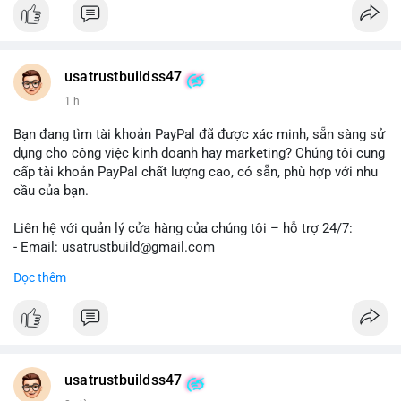
#trendingnow
#cashout
#sendmoney
#mobiledeposit
#pay
#usdt
#btc
usatrustbuildss47
1 h
Bạn đang tìm tài khoản PayPal đã được xác minh, sẵn sàng sử
dụng cho công việc kinh doanh hay marketing? Chúng tôi cung
cấp tài khoản PayPal chất lượng cao, có sẵn, phù hợp với nhu
cầu của bạn.
Liên hệ với quản lý cửa hàng của chúng tôi – hỗ trợ 24/7:
- Email: usatrustbuild@gmail.com
- Telegram: @UsaTrustBuild
Đọc thêm
- WhatsApp: +1 (479) 438-1734
Tài khoản của chúng tôi được đánh giá cao về độ tin cậy và
tính sẵn sàng, giúp bạn giao dịch thuận lợi. Hãy nhắn tin ngay
để được tư vấn chi tiết.
usatrustbuildss47
#buyverifiedpaypalaccounts
#marketing
#seo
#smm