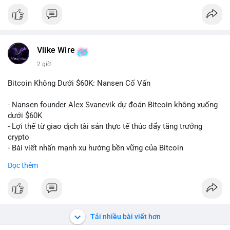
#152dot9btc
#chuyenvilanh
#tieulon10trieuusd
#btc65k
#bitcoin
#btc
#bitwise
#cryptonews
#binancesquare
#giaodichchuaxacnhan
$btc
#vlikevn
#titanbot
Vlike Wire
2 giờ
📰 Nguồn: CoinDesk
Bitcoin Không Dưới $60K: Nansen Cố Vấn
- Nansen founder Alex Svanevik dự đoán Bitcoin không xuống
dưới $60K
- Lợi thế từ giao dịch tài sản thực tế thúc đẩy tăng trưởng
crypto
- Bài viết nhấn mạnh xu hướng bền vững của Bitcoin
Đọc thêm
$btc
#btc
#vlikevn
#titanbot
📰 Nguồn: Cointelegraph
Tải nhiều bài viết hơn