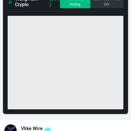
Crypto
)
Hướng
Dõi
Vlike Wire