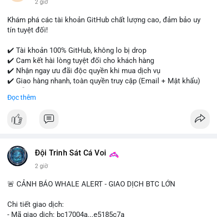
2 giờ
#onlineshopping
#digitalmarketing
#usa
#highqualityaccounts
#readytouseaccounts
Khám phá các tài khoản GitHub chất lượng cao, đảm bảo uy
tín tuyệt đối!
✔️ Tài khoản 100% GitHub, không lo bị drop
✔️ Cam kết hài lòng tuyệt đối cho khách hàng
✔️ Nhận ngay ưu đãi độc quyền khi mua dịch vụ
✔️ Giao hàng nhanh, toàn quyền truy cập (Email + Mật khẩu)
✔️ Hỗ trợ 24/7 và bảo hành thay thế
Đọc thêm
Cần xác nhận đơn hàng? Liên hệ ngay để được tư vấn!
📧 Email: usatrustbuild@gmail.com
📩 Telegram: @UsaTrustBuild
Đội Trinh Sát Cá Voi
2 giờ
🚨 CẢNH BÁO WHALE ALERT - GIAO DỊCH BTC LỚN
Chi tiết giao dịch:
- Mã giao dịch: bc17004a...e5185c7a