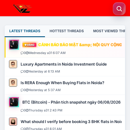
LATEST THREADS
HOTTEST THREADS
MOST VIEWED THRE
CẢNH BÁO BẢO MẬT &amp; NỘI QUY CỘNG ĐỒNG
VÀNG
0
Wednesday a31 6:07 AM
Luxury Apartments in Noida Investment Guide
0
Yesterday at 6:13 AM
Is RERA Enough When Buying Flats in Noida?
0
Yesterday at 5:37 AM
BTC (Bitcoin) - Phân tích snapshot ngày 06/08/2026
0
Thursday a31 2:43 PM
What should I verify before booking 3 BHK flats in Noida?
0
Thursday a31 8:01 AM