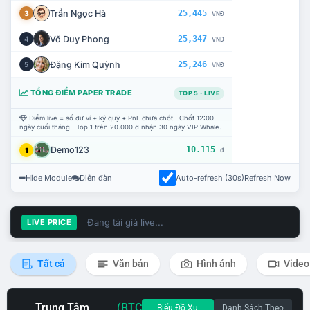
Trần Ngọc Hà
25,445
3
VNĐ
Võ Duy Phong
25,347
4
VNĐ
Đặng Kim Quỳnh
25,246
5
VNĐ
TỔNG ĐIỂM PAPER TRADE
TOP 5 · LIVE
Điểm live = số dư ví + ký quỹ + PnL chưa chốt · Chốt 12:00
ngày cuối tháng · Top 1 trên 20.000 đ nhận 30 ngày VIP Whale.
Demo123
10.115
1
đ
Hide Module
Diễn đàn
Auto-refresh (30s)
Refresh Now
Đang tải giá live...
LIVE PRICE
Tất cả
Văn bản
Hình ảnh
Video
Trung Tâm
(BTC
Biểu Đồ Xu
Danh Sách Theo