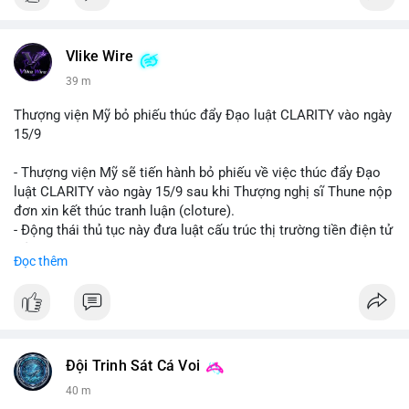
Vlike Wire
39 m
Thượng viện Mỹ bỏ phiếu thúc đẩy Đạo luật CLARITY vào ngày
15/9
- Thượng viện Mỹ sẽ tiến hành bỏ phiếu về việc thúc đẩy Đạo
luật CLARITY vào ngày 15/9 sau khi Thượng nghị sĩ Thune nộp
đơn xin kết thúc tranh luận (cloture).
- Động thái thủ tục này đưa luật cấu trúc thị trường tiền điện tử
trở lại đúng tiến độ khi các nhà lập pháp tiếp tục đàm phán về
Đọc thêm
các điều khoản liên quan đến đạo đức và stablecoin.
- Đây là bước tiến quan trọng trong việc thiết lập khung pháp lý
rõ ràng cho thị trường tiền điện tử tại Mỹ.
#binancesquare
#cryptonews
#clarityact
#ussenate
#cryptoregulation
#stablecoin
Đội Trinh Sát Cá Voi
40 m
$btc $eth