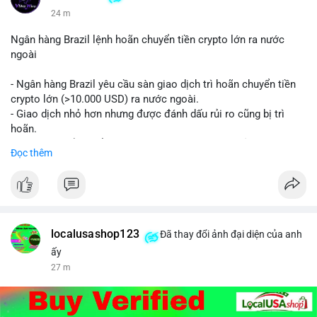
24 m
Ngân hàng Brazil lệnh hoãn chuyển tiền crypto lớn ra nước
ngoài
- Ngân hàng Brazil yêu cầu sàn giao dịch trì hoãn chuyển tiền
crypto lớn (>10.000 USD) ra nước ngoài.
- Giao dịch nhỏ hơn nhưng được đánh dấu rủi ro cũng bị trì
hoãn.
- Quy định nhằm kiểm soát dòng tiền, ngăn chặn rửa tiền.
Đọc thêm
#binancesquare
#cryptonews
#brazil
#regulation
$btc $eth
#vlikevn
#titanbot
localusashop123
Đã thay đổi ảnh đại diện của anh
ấy
📰 Nguồn: CoinDesk
27 m