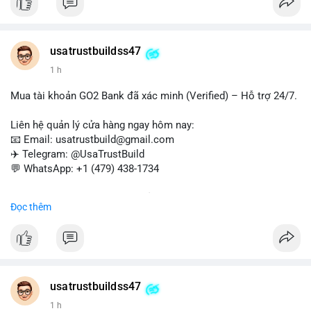
và chuyển tiền quốc tế.
#buyverifiedwebmoneyaccounts
#webmoney
#verifiedaccounts
#onlinepayment
#cashout
#sendmoney
usatrustbuildss47
#trustbuild
1 h
Mua tài khoản GO2 Bank đã xác minh (Verified) – Hỗ trợ 24/7.
Liên hệ quản lý cửa hàng ngay hôm nay:
📧 Email: usatrustbuild@gmail.com
✈️ Telegram: @UsaTrustBuild
💬 WhatsApp: +1 (479) 438-1734
Dịch vụ uy tín, nhanh chóng, bảo mật – phù hợp cho giao dịch,
Đọc thêm
chuyển tiền, mobile deposit và thanh toán USDT.
#buyverifiedgo2bankaccounts
#marketing
#seo
#smm
#trendingnow
#cashout
#sendmoney
#mobiledeposit
#pay
#usdt
usatrustbuildss47
1 h