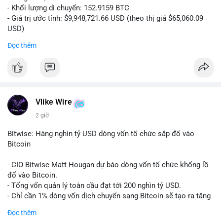
- Khối lượng di chuyển: 152.9159 BTC
- Giá trị ước tính: $9,948,721.66 USD (theo thị giá $65,060.09
USD)
- Thời gian: 14:19:56 2026-08-08 UTC
Đọc thêm
Nhận định phân tích:
Khối lượng 152.9 BTC trị giá gần 10 triệu USD được chuyển
trong một giao dịch chưa xác nhận cho thấy dấu hiệu của một
tổ chức lớn hoặc cá voi đang tái cơ cấu danh mục. Với mức
giá quanh vùng $65,000, động thái này có thể là bước chuẩn bị
Vlike Wire
cho chiến lược tích lũy dài hạn hoặc chuyển lên sàn để thanh
2 giờ
khoản. Một giao dịch lớn như vậy thường tạo áp lực tâm lý
ngắn hạn lên thị trường, khiến nhà đầu tư nhỏ lẻ dễ bị dao
Bitwise: Hàng nghìn tỷ USD dòng vốn tổ chức sắp đổ vào
động.
Bitcoin
Lời khuyên:
- CIO Bitwise Matt Hougan dự báo dòng vốn tổ chức khổng lồ
Nhà đầu tư nên quan sát thêm 1-2 block tiếp theo để xác nhận
đổ vào Bitcoin.
đích đến của dòng tiền. Tránh hành động theo cảm tính trước
- Tổng vốn quản lý toàn cầu đạt tới 200 nghìn tỷ USD.
các biến động nhỏ, ưu tiên quản lý rủi ro chặt chẽ và không sử
- Chỉ cần 1% dòng vốn dịch chuyển sang Bitcoin sẽ tạo ra tăng
dụng đòn bẩy quá mức trong giai đoạn biến động này.
trưởng dài hạn cực lớn.
Đọc thêm