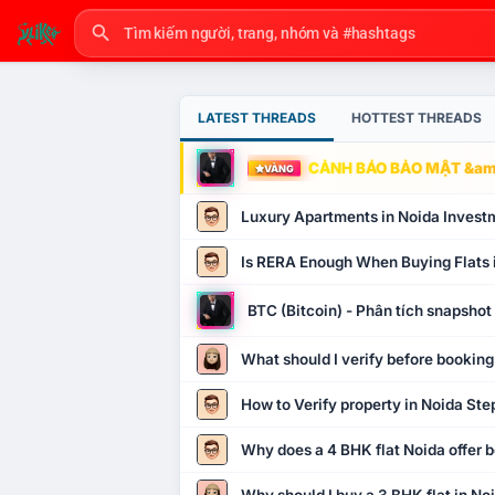
LATEST THREADS
HOTTEST THREADS
CẢNH BÁO BẢO MẬT &amp
VÀNG
Luxury Apartments in Noida Invest
Is RERA Enough When Buying Flats 
BTC (Bitcoin) - Phân tích snapsho
What should I verify before booking
How to Verify property in Noida Ste
Why does a 4 BHK flat Noida offer b