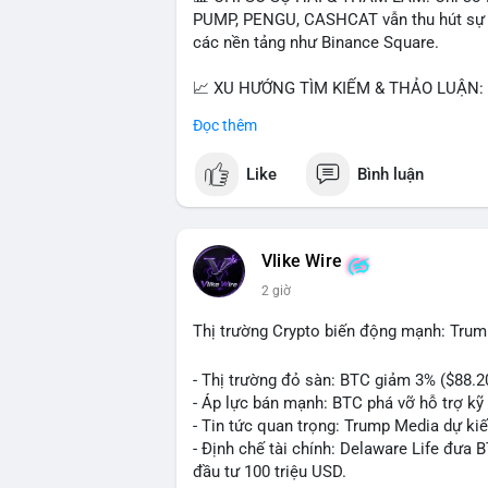
PUMP, PENGU, CASHCAT vẫn thu hút sự qu
các nền tảng như Binance Square.
📈 XU HƯỚNG TÌM KIẾM & THẢO LUẬN: T
nhiều trong tìm kiếm Việt Nam và quốc tế
Đọc thêm
đề hấp dẫn. Bàn tán về SPCX và SAGA cũ
Like
Bình luận
💬 DÒNG CHẢY TIN TỨC & TRUYỀN THÔNG:
ngồi ăn ở khách sạn 5*" (từ bài đăng Bin
token Solana tăng 250% FDV. Cập nhật v
Vlike Wire
💡 NHẬN ĐỊNH & KHUYẾN NGHỊ: Tâm lý th
2 giờ
xu hướng memecoin và tin tức tích cực (B
cày SPCX và SAGA vẫn cao. Cần theo dõi 
Thị trường Crypto biến động mạnh: Trum
nhân.
- Thị trường đỏ sàn: BTC giảm 3% ($88.2
📊 Nguồn: Radar Tâm Lý Thị Trường
- Áp lực bán mạnh: BTC phá vỡ hỗ trợ kỹ 
- Tin tức quan trọng: Trump Media dự ki
- Định chế tài chính: Delaware Life đưa 
đầu tư 100 triệu USD.