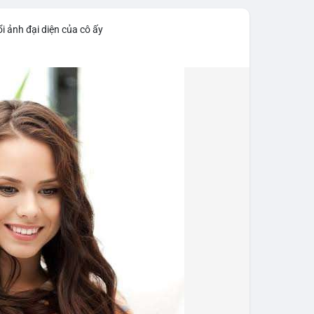
iểm soát tốt.
i ảnh đại diện của cô ấy
43,06 tỷ USD, gần như đứng yên (tăng 0,14%).
 tốc độ tăng trưởng chậm lại. Trong khi đó, tổng
o thấy nhà đầu tư đang giữ tiền mặt chờ đợi.
tning bị rút tiền và đã chặn truy cập từ xa để
 định mới có hiệu lực từ 1/1/2027, yêu cầu tạm dừng
0.000 USD chuyển sang nhà cung cấp nước ngoài
n khai thác thành công 2 block rồi dừng do thiếu
éo dài nhiều giờ.
g trong giai đoạn tích lũy với tâm lý sợ hãi chiếm
ung quản trị rủi ro và chờ đợi tín hiệu rõ ràng hơn
g 4 với 1 tỷ USD) trước khi gia tăng vị thế.
thời gian của Vlike.vn!
fork
#brazilcryptoregulation
#defitvl