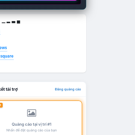
g ▁ ▂ ▃ ▄
t
news
esquare
ết tài trợ
Đăng quảng cáo
1
Quảng cáo tại vị trí #1
Nhấn để đặt quảng cáo của bạn