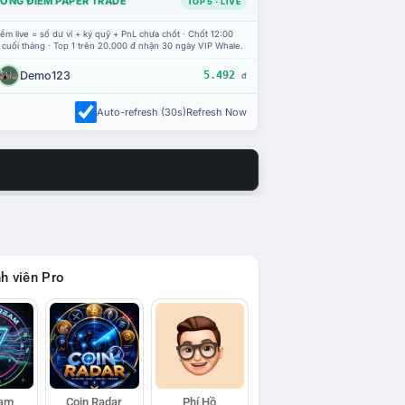
ỔNG ĐIỂM PAPER TRADE
TOP 5 · LIVE
ểm live = số dư ví + ký quỹ + PnL chưa chốt · Chốt 12:00
 cuối tháng · Top 1 trên 20.000 đ nhận 30 ngày VIP Whale.
Demo123
5.492
đ
Auto-refresh (30s)
Refresh Now
h viên Pro
eam
Coin Radar
Phí Hồ