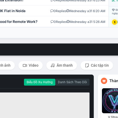
ida Extension?
0
Replies
Wednesday a31 6:25 AM
T
Đi
K Flat in Noida
0
Replies
Wednesday a31 6:20 AM
ngày
 Good for Remote Work?
0
Replies
Wednesday a31 5:26 AM
1
nh ảnh
Video
Âm thanh
Các tập tin
Thàn
Biểu Đồ Xu Hướng
Danh Sách Theo Dõi
V Str