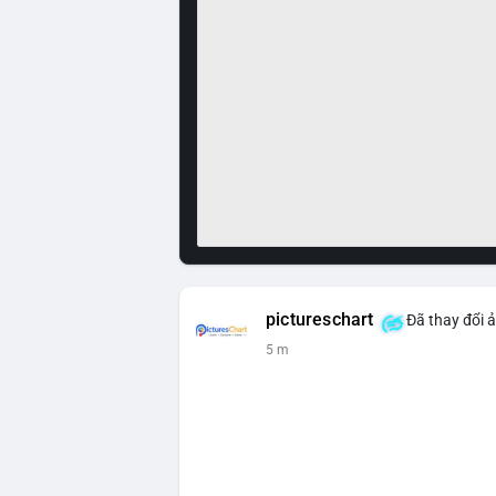
pictureschart
Đã thay đổi ả
5 m