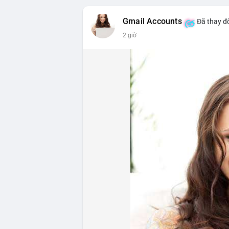
triệu USD, cho thấy đòn bẩy đang được k
Gmail Accounts
Đã thay đổ
- DeFi & Công nghệ: Tổng TVL DeFi đạt 1
2 giờ
Ethereum dẫn đầu với 41,85 tỷ USD nhưng
vốn hóa Stablecoin đạt 306,95 tỷ USD, ch
BTCPay Foundation xác nhận các node Ligh
ngăn rủi ro.
- Quy định & Pháp lý: Brazil công bố quy
24h đối với các giao dịch crypto trên 1
hoặc ví tự quản. Fork BIP-110 của Bitcoi
hashpower, khoảng cách giữa các block k
Lời khuyên từ chuyên gia: Thị trường đan
ưu thế. Nhà đầu tư nên tránh FOMO, tập tr
từ dòng vốn ETF (tuần tốt nhất kể từ thán
Xem chi tiết các bài viết đầy đủ tại dòng 
#whalealertbtc
#feargreedindex
#bip110