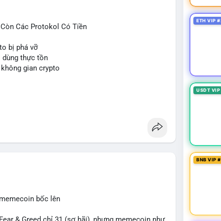
ETH VIP #
ỉ Còn Các Protokol Có Tiền
to bị phá vỡ
i dùng thực tồn
 không gian crypto
USDT VIP
BNB VIP 
, memecoin bốc lên
ear & Greed chỉ 31 (sợ hãi), nhưng memecoin như