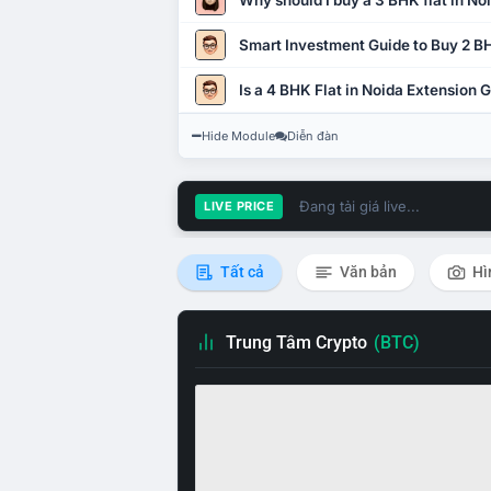
Why should I buy a 3 BHK flat in No
Smart Investment Guide to Buy 2 BH
Is a 4 BHK Flat in Noida Extension
Hide Module
Diễn đàn
Đang tải giá live...
LIVE PRICE
Tất cả
Văn bản
Hì
Trung Tâm Crypto
(BTC)