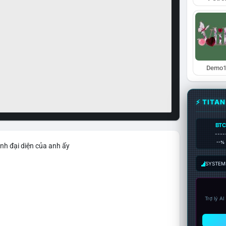
Demo1
⚡ TITA
BTC
----
--%
nh đại diện của anh ấy
SYSTEM:
Trợ lý A