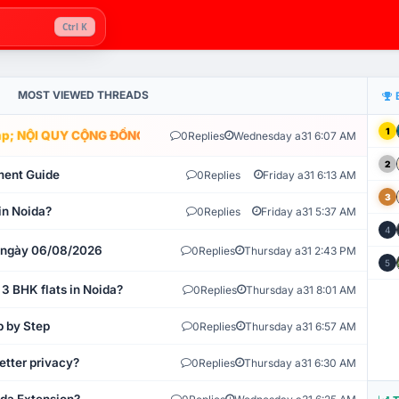
Ctrl K
MOST VIEWED THREADS
1
; NỘI QUY CỘNG ĐỒNG VLIKE.VN: HỆ THỐNG GIÁM SÁT TỰ ĐỘNG V
0
Replies
Wednesday a31 6:07 AM
2
ment Guide
0
Replies
Friday a31 6:13 AM
3
in Noida?
0
Replies
Friday a31 5:37 AM
4
t ngày 06/08/2026
0
Replies
Thursday a31 2:43 PM
5
 3 BHK flats in Noida?
0
Replies
Thursday a31 8:01 AM
p by Step
0
Replies
Thursday a31 6:57 AM
etter privacy?
0
Replies
Thursday a31 6:30 AM