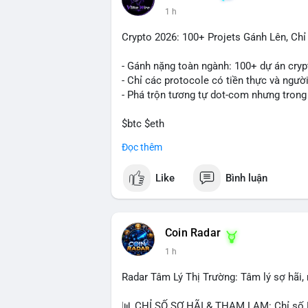
1 h
Crypto 2026: 100+ Projets Gánh Lên, Ch
- Gánh nặng toàn ngành: 100+ dự án cryp
- Chỉ các protocole có tiền thực và ngườ
- Phá trộn tương tự dot-com nhưng trong
$btc $eth
Đọc thêm
#vlikevn
#titanbot
Like
Bình luận
📰 Nguồn: CoinDesk
Coin Radar
1 h
Radar Tâm Lý Thị Trường: Tâm lý sợ hãi
📊 CHỈ SỐ SỢ HÃI & THAM LAM: Chỉ số F