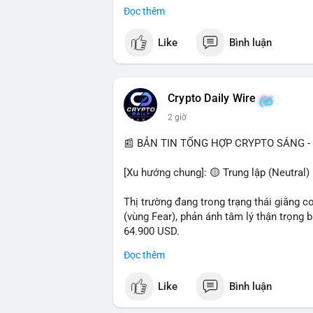
- Pháp lý: CEO Coinbase thúc đẩy khung 
Đọc thêm
#binancesquare
#cryptonews
#btc
#eth
Like
Bình luận
$btc $eth $sol $xrp
#vlikevn
#titanbot
Crypto Daily Wire
2 giờ
📰 Nguồn: Decrypt
📰 BẢN TIN TỔNG HỢP CRYPTO SÁNG - 
[Xu hướng chung]: 🟡 Trung lập (Neutral) 
Thị trường đang trong trạng thái giằng c
(vùng Fear), phản ánh tâm lý thận trọng
64.900 USD.
Đọc thêm
- Thị trường & Giá cả: Hoạt động cá voi 
nhận trong 24h qua, tổng trị giá hơn 23,6
Like
Bình luận
BTC (5,89 triệu USD) và 89,97 BTC (5,82 
cấu danh mục. Tuy nhiên, funding rate B