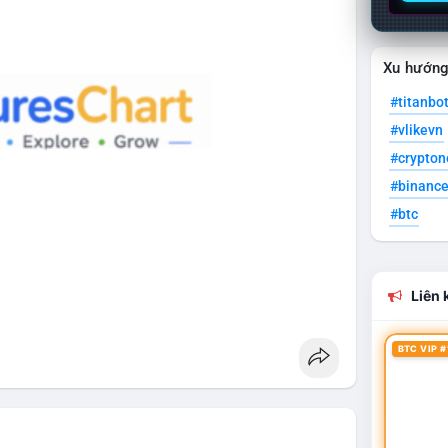
Xu hướn
#titanbo
#vlikevn
#crypto
#binanc
#btc
Liên k
BTC VIP #