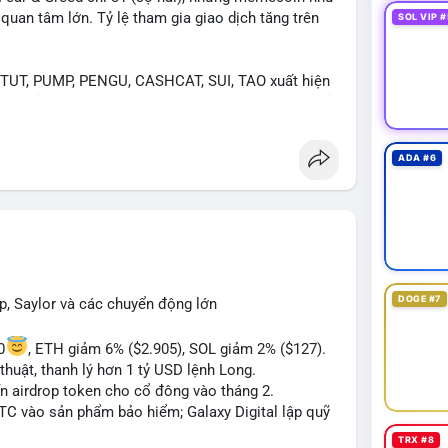
an tâm lớn. Tỷ lệ tham gia giao dịch tăng trên
SOL VIP #
UT, PUMP, PENGU, CASHCAT, SUI, TAO xuất hiện
. Chủ đề "tăng giá nhanh" và "bài toán mới" là chủ
ng hấp dẫn.
ADA #6
 Bàn tán về "long SAGA", "short SPCX", và "đã
ance Square). Tin tức về BIP-110 Bitcoin và SKR
ề airdrop MMT và tích hợp BNB Smart Chain.
ị trường phân cực. Sợ hãi do chỉ số thấp nhưng
TC ETF, SKR) tạo áp lực lên giá. Rủi ro từ các đề
xu hướng "long" hoặc "short" theo chiến lược cá
DOGE #7
p, Saylor và các chuyển động lớn
0
, ETH giảm 6% ($2.905), SOL giảm 2% ($127).
thuật, thanh lý hơn 1 tỷ USD lệnh Long.
ến airdrop token cho cổ đông vào tháng 2.
BTC vào sản phẩm bảo hiểm; Galaxy Digital lập quỹ
TRX #8