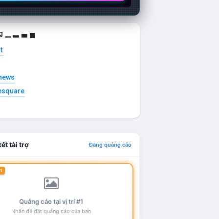
g ▁ ▂ ▃ ▄
t
news
esquare
ết tài trợ
Đăng quảng cáo
1
Quảng cáo tại vị trí #1
Nhấn để đặt quảng cáo của bạn