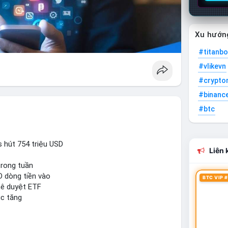
Xu hướn
#titanbo
#vlikevn
#crypto
#binanc
#btc
 hút 754 triệu USD
Liên k
trong tuần
D dòng tiền vào
BTC VIP #
hê duyệt ETF
ục tăng