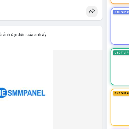
ETH VIP 
i ảnh đại diện của anh ấy
USDT VIP
BNB VIP 