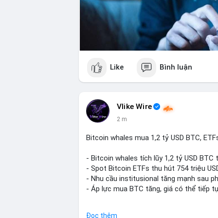
Like
Bình luận
Vlike Wire
3 m
Bitcoin whales mua 1,2 tỷ USD BTC, ETFs
- Bitcoin whales tích lũy 1,2 tỷ USD BTC 
- Spot Bitcoin ETFs thu hút 754 triệu US
- Nhu cầu institusional tăng mạnh sau p
- Áp lực mua BTC tăng, giá có thể tiếp t
$btc
#btc
Đọc thêm