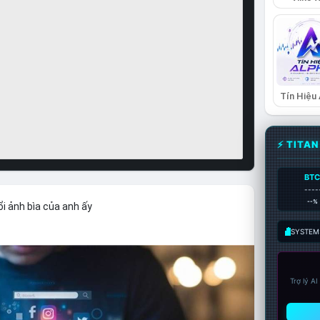
Tín Hiệu
⚡ TITA
BT
----
--%
i ảnh bìa của anh ấy
SYSTEM:
Trợ lý A