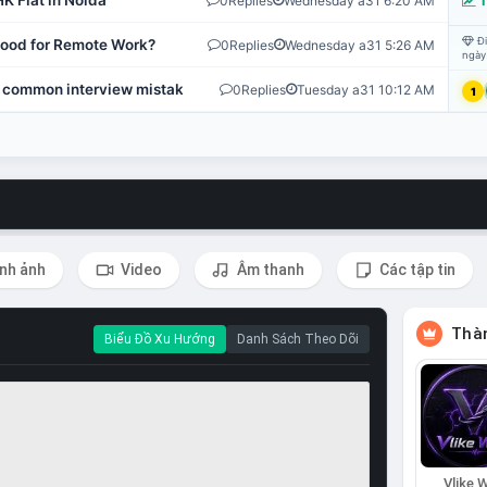
K Flat in Noida
0
Replies
Wednesday a31 6:20 AM
T
Đi
 Good for Remote Work?
0
Replies
Wednesday a31 5:26 AM
ngày
 common interview mistakes?
0
Replies
Tuesday a31 10:12 AM
1
nh ảnh
Video
Âm thanh
Các tập tin
Thàn
Biểu Đồ Xu Hướng
Danh Sách Theo Dõi
Vlike W