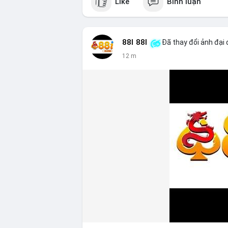
Like
Bình luận
88I 88I
Đã thay đổi ảnh đại 
12 m