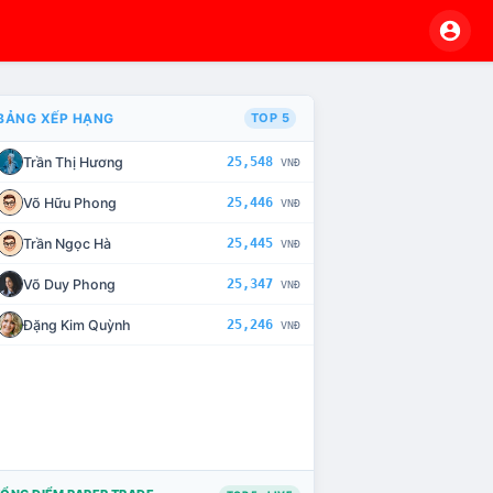
BẢNG XẾP HẠNG
TOP 5
Trần Thị Hương
25,548
VNĐ
VÀ CHẾ TÀI XỬ LÝ VI PHẠM
Võ Hữu Phong
25,446
VNĐ
Trần Ngọc Hà
25,445
VNĐ
Võ Duy Phong
25,347
VNĐ
Đặng Kim Quỳnh
25,246
VNĐ