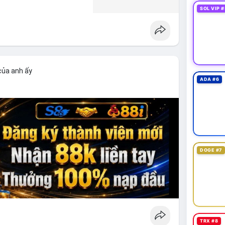
SOL VIP #
của anh ấy
ADA #6
DOGE #7
TRX #8