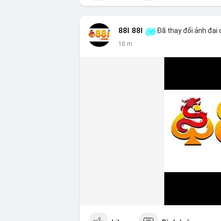
88I 88I
Đã thay đổi ảnh đại 
10 m