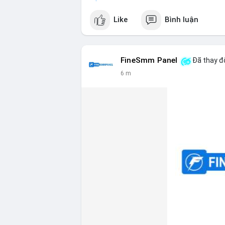
#vlikevn
#titanbot
Like
Bình luận
📰 Nguồn: CoinDesk
FineSmm Panel
Đã thay đổ
6 m