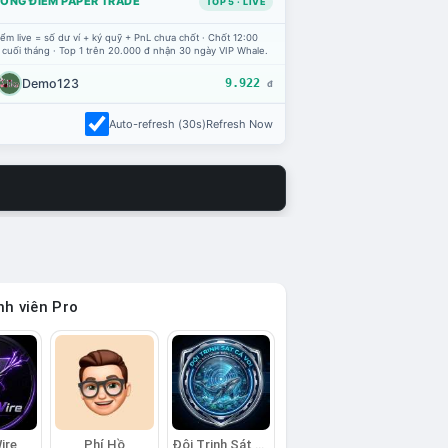
ỔNG ĐIỂM PAPER TRADE
TOP 5 · LIVE
ểm live = số dư ví + ký quỹ + PnL chưa chốt · Chốt 12:00
 cuối tháng · Top 1 trên 20.000 đ nhận 30 ngày VIP Whale.
Demo123
9.922
đ
Auto-refresh (30s)
Refresh Now
h viên Pro
ire
Phí Hồ
Đội Trinh Sát Cá Voi