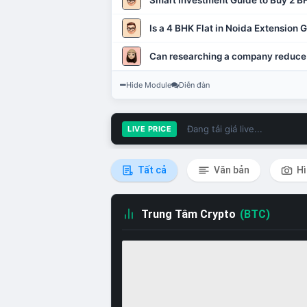
Smart Investment Guide to Buy 2 BH
Is a 4 BHK Flat in Noida Extension
Can researching a company reduce
Hide Module
Diễn đàn
Đang tải giá live...
LIVE PRICE
Tất cả
Văn bản
Hì
Trung Tâm Crypto
(BTC)