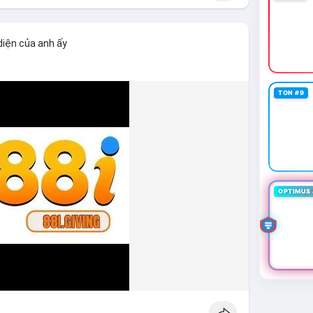
diện của anh ấy
TON #9
OPTIMUS 