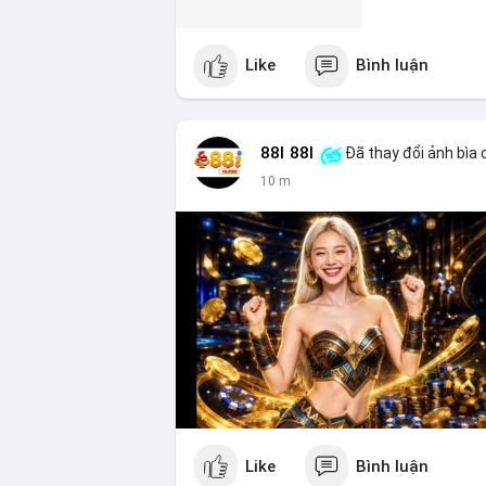
Like
Bình luận
88I 88I
Đã thay đổi ảnh bìa 
10 m
Like
Bình luận