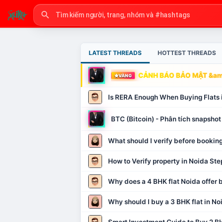
LATEST THREADS
HOTTEST THREADS
CẢNH BÁO BẢO MẬT &amp
VÀNG
Is RERA Enough When Buying Flats 
BTC (Bitcoin) - Phân tích snapsh
What should I verify before booking
How to Verify property in Noida Ste
Why does a 4 BHK flat Noida offer b
Why should I buy a 3 BHK flat in No