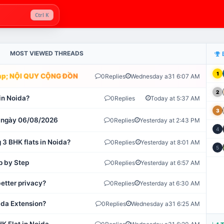
Ctrl K
MOST VIEWED THREADS
1
; NỘI QUY CỘNG ĐỒNG VLIKE.VN: HỆ THỐNG GIÁM SÁT TỰ ĐỘNG 
0
Replies
Wednesday a31 6:07 AM
2
in Noida?
0
Replies
Today at 5:37 AM
3
ot ngày 06/08/2026
0
Replies
Yesterday at 2:43 PM
4
 3 BHK flats in Noida?
0
Replies
Yesterday at 8:01 AM
5
p by Step
0
Replies
Yesterday at 6:57 AM
etter privacy?
0
Replies
Yesterday at 6:30 AM
ida Extension?
0
Replies
Wednesday a31 6:25 AM