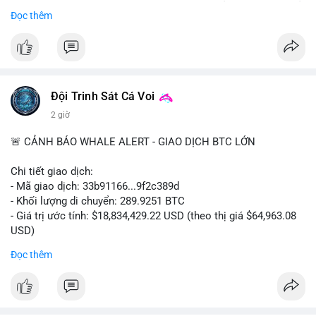
Bắt đầu ngay hôm nay với bước chăm sóc nhỏ nhưng hiệu quả
Đọc thêm
lớn cho nụ cười khỏe mạnh.
#dentabiome
#badbreathsolution
#hoithothommat
#chamsocrangmieng
#suckhoerangmieng
#nucuoitutin
Đội Trinh Sát Cá Voi
2 giờ
🚨 CẢNH BÁO WHALE ALERT - GIAO DỊCH BTC LỚN
Chi tiết giao dịch:
- Mã giao dịch: 33b91166...9f2c389d
- Khối lượng di chuyển: 289.9251 BTC
- Giá trị ước tính: $18,834,429.22 USD (theo thị giá $64,963.08
USD)
- Thời gian: 08:19:30 2026-08-08 UTC
Đọc thêm
Nhận định phân tích:
Khối lượng gần 290 BTC tương đương gần 19 triệu USD được
chuyển trong một giao dịch chưa xác nhận cho thấy dấu hiệu