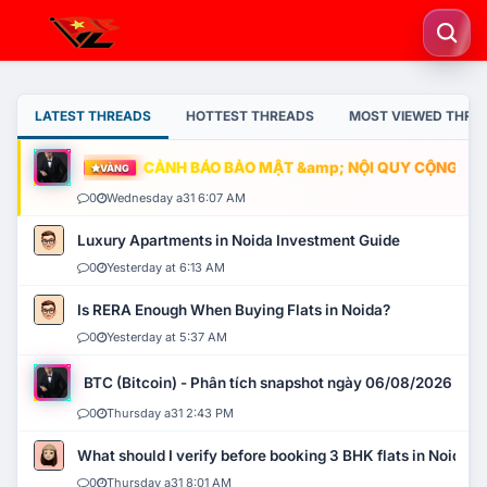
LATEST THREADS
HOTTEST THREADS
MOST VIEWED THRE
CẢNH BÁO BẢO MẬT &amp; NỘI QUY CỘNG ĐỒNG
VÀNG
0
Wednesday a31 6:07 AM
Luxury Apartments in Noida Investment Guide
0
Yesterday at 6:13 AM
Is RERA Enough When Buying Flats in Noida?
0
Yesterday at 5:37 AM
BTC (Bitcoin) - Phân tích snapshot ngày 06/08/2026
0
Thursday a31 2:43 PM
What should I verify before booking 3 BHK flats in Noida?
0
Thursday a31 8:01 AM