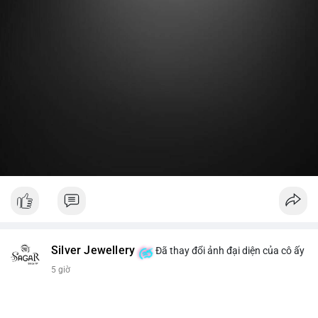
Lời khuyên:
Nhà đầu tư nhỏ lẻ nên theo dõi thêm 2-3 giao dịch lớn tiếp
theo trong 24 giờ. Nếu dòng tiền tiếp tục chảy vào ví lạnh, đó
là tín hiệu tích lũy. Tránh hành động theo cảm xúc trước một
giao dịch đơn lẻ.
#19dot8371btc
#vilanh
#tichluydaihan
#phanbotaisan
#gia65k
Silver Jewellery
Đã thay đổi ảnh đại diện của cô ấy
5 giờ