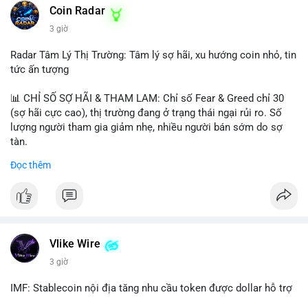
Coin Radar
3 giờ
Radar Tâm Lý Thị Trường: Tâm lý sợ hãi, xu hướng coin nhỏ, tin
tức ấn tượng
📊 CHỈ SỐ SỢ HÃI & THAM LAM: Chỉ số Fear & Greed chỉ 30
(sợ hãi cực cao), thị trường đang ở trạng thái ngại rủi ro. Số
lượng người tham gia giảm nhẹ, nhiều người bán sớm do sợ
tàn.
Đọc thêm
📈 XU HƯỚNG TÌM KIẾM & THẢO LUẬN: Biconomy (BICO),
Pudgy Penguins (PENGU), Bitcoin SV (BSV) và Kaspa (KAS) là
coin được tìm kiếm nhiều nhất. Chủ đề NFT (Pudgy Penguins),
AI (Hyperliquid) và ổn định (BSV) nổi bật.
💬 DÒNG CHẢY TIN TỨC & TRUYỀN THÔNG: Bàn tán trên
Vlike Wire
Binance Square tập trung vào lệnh kẹp, dự báo NVDA và Musk
3 giờ
Starship 13. Telegram nhấn mạnh luật mới tại Brazil và tranh
luận về Clearity Act.
IMF: Stablecoin nội địa tăng nhu cầu token được dollar hỗ trợ