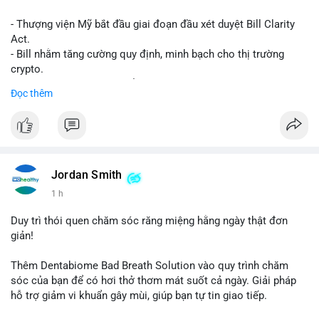
- Thượng viện Mỹ bắt đầu giai đoạn đầu xét duyệt Bill Clarity
Act.
- Bill nhằm tăng cường quy định, minh bạch cho thị trường
crypto.
- Đạt 60 phiếu cần thiết để tiến tới tháng tới.
Đọc thêm
- Bill có thể ảnh hưởng pháp lý, hoạt động của các đồng tiền kỹ
thuật số.
#binancesquare
#cryptonews
#regulation
#ussenate
#clarityact
Jordan Smith
$btc $eth
1 h
#vlikevn
#titanbot
Duy trì thói quen chăm sóc răng miệng hằng ngày thật đơn
giản!
📰 Nguồn: CoinDesk
Thêm Dentabiome Bad Breath Solution vào quy trình chăm
sóc của bạn để có hơi thở thơm mát suốt cả ngày. Giải pháp
hỗ trợ giảm vi khuẩn gây mùi, giúp bạn tự tin giao tiếp.