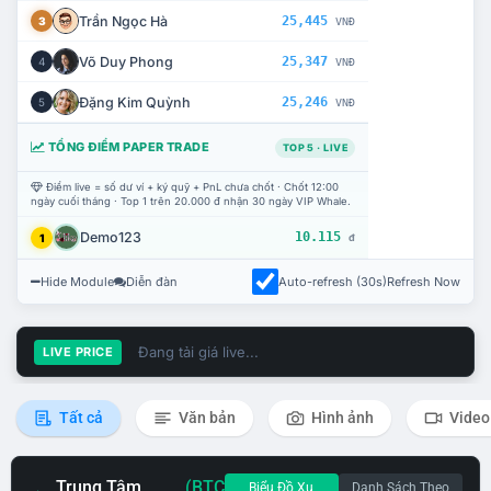
Trần Ngọc Hà
25,445
3
VNĐ
Võ Duy Phong
25,347
4
VNĐ
Đặng Kim Quỳnh
25,246
5
VNĐ
TỔNG ĐIỂM PAPER TRADE
TOP 5 · LIVE
Điểm live = số dư ví + ký quỹ + PnL chưa chốt · Chốt 12:00
ngày cuối tháng · Top 1 trên 20.000 đ nhận 30 ngày VIP Whale.
Demo123
10.115
1
đ
Hide Module
Diễn đàn
Auto-refresh (30s)
Refresh Now
Đang tải giá live...
LIVE PRICE
Tất cả
Văn bản
Hình ảnh
Video
Trung Tâm
(BTC
Biểu Đồ Xu
Danh Sách Theo