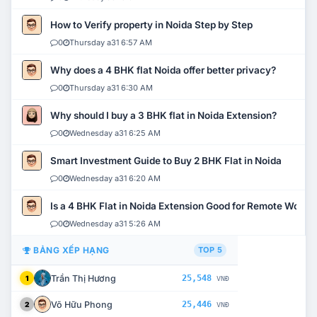
How to Verify property in Noida Step by Step
0
Thursday a31 6:57 AM
Why does a 4 BHK flat Noida offer better privacy?
0
Thursday a31 6:30 AM
Why should I buy a 3 BHK flat in Noida Extension?
0
Wednesday a31 6:25 AM
Smart Investment Guide to Buy 2 BHK Flat in Noida
0
Wednesday a31 6:20 AM
Is a 4 BHK Flat in Noida Extension Good for Remote Work?
0
Wednesday a31 5:26 AM
BẢNG XẾP HẠNG
TOP 5
Trần Thị Hương
25,548
1
VNĐ
Võ Hữu Phong
25,446
2
VNĐ