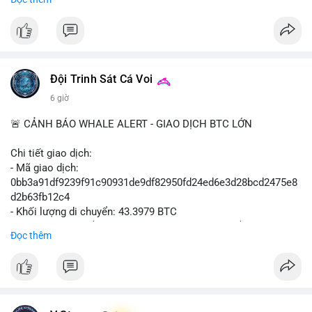
$btc $eth
#vlikevn
#titanbot
📰 Nguồn: Cointelegraph
Đội Trinh Sát Cá Voi
6 giờ
🚨 CẢNH BÁO WHALE ALERT - GIAO DỊCH BTC LỚN
Chi tiết giao dịch:
- Mã giao dịch:
0bb3a91df9239f91c90931de9df82950fd24ed6e3d28bcd2475e8
d2b63fb12c4
- Khối lượng di chuyển: 43.3979 BTC
- Giá trị ước tính: $2,820,579.98 USD (theo thị giá $64,993.43
Đọc thêm
USD)
- Thời gian: 04:18
4 2026-08-08 UTC
Nhận định phân tích hành vi của Cá voi dựa trên giao dịch này:
Khối lượng 43.3979 BTC tương đương 2.82 triệu USD, một con