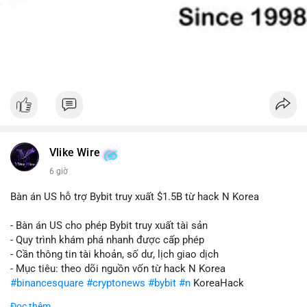
Vlike Wire
6 giờ
Bàn án US hỗ trợ Bybit truy xuất $1.5B từ hack N Korea
- Bàn án US cho phép Bybit truy xuất tài sản
- Quy trình khám phá nhanh được cấp phép
- Cần thông tin tài khoản, số dư, lịch giao dịch
- Mục tiêu: theo dõi nguồn vốn từ hack N Korea
#binancesquare
#cryptonews
#bybit
#n
KoreaHack
Đọc thêm