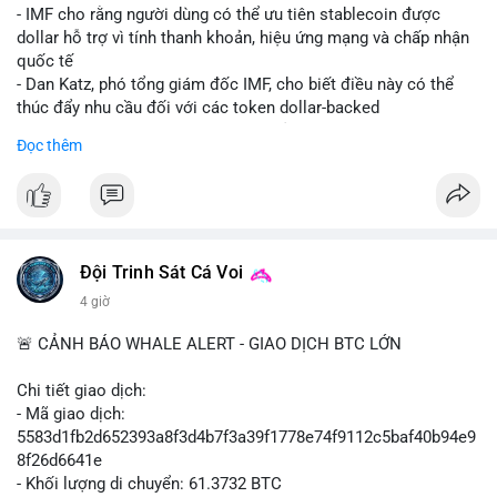
💡 NHẬN ĐỊNH & KHUYẾN NGHỊ: Tâm lý ngắn hạn vẫn tiêu
- IMF cho rằng người dùng có thể ưu tiên stablecoin được
cực do sợ hãi, nhưng xu hướng coin nhỏ và tin tức AI/NVIDA
dollar hỗ trợ vì tính thanh khoản, hiệu ứng mạng và chấp nhận
có thể tạo cơ hội mua sớm. Cần theo dõi sự thay đổi trong
quốc tế
chính sách crypto Mỹ.
- Dan Katz, phó tổng giám đốc IMF, cho biết điều này có thể
thúc đẩy nhu cầu đối với các token dollar-backed
📊 Nguồn: Radar Tâm Lý Thị Trường
- Nhận định được đưa ra trong bối cảnh các quốc gia phát
Đọc thêm
triển stablecoin nội địa
$btc $eth
#vlikevn
#titanbot
Đội Trinh Sát Cá Voi
📰 Nguồn: Cointelegraph
4 giờ
🚨 CẢNH BÁO WHALE ALERT - GIAO DỊCH BTC LỚN
Chi tiết giao dịch:
- Mã giao dịch:
5583d1fb2d652393a8f3d4b7f3a39f1778e74f9112c5baf40b94e9
8f26d6641e
- Khối lượng di chuyển: 61.3732 BTC