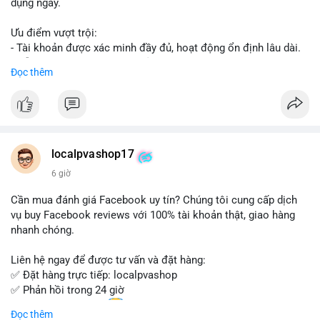
dụng ngay.
Ưu điểm vượt trội:
- Tài khoản được xác minh đầy đủ, hoạt động ổn định lâu dài.
- Hỗ trợ khách hàng 24/7, phản hồi nhanh chóng.
Đọc thêm
- Giao dịch an toàn, bảo mật thông tin.
Đặt hàng ngay hôm nay để nhận ưu đãi tốt nhất!
Liên hệ với chúng tôi qua:
localpvashop17
- WhatsApp: +1 (66
215-8938
- Telegram: @localpvashop
6 giờ
- Email: localpvashop@gmail.com
Cần mua đánh giá Facebook uy tín? Chúng tôi cung cấp dịch
Đừng bỏ lỡ cơ hội sở hữu tài khoản WeChat chất lượng với giá
vụ buy Facebook reviews với 100% tài khoản thật, giao hàng
tốt. Liên hệ ngay!
nhanh chóng.
Liên hệ ngay để được tư vấn và đặt hàng:
✅ Đặt hàng trực tiếp: localpvashop
✅ Phản hồi trong 24 giờ
✅ WhatsApp: +1 (66
215-8938
Đọc thêm