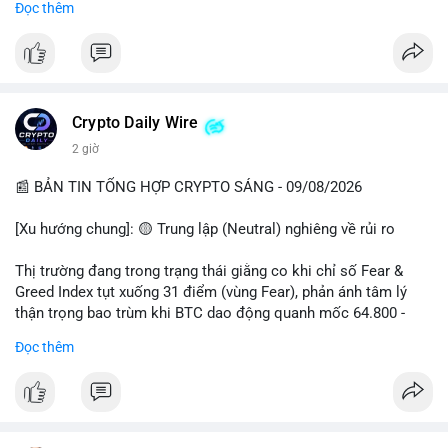
Đọc thêm
📊 Nguồn: Radar Tâm Lý Thị Trường
cổ đông vào tháng 2.
- Định chế tài chính: Delaware Life đưa BTC vào sản phẩm bảo
hiểm; Galaxy Digital lập quỹ đầu tư 100 triệu USD.
- Pháp lý: CEO Coinbase thúc đẩy khung pháp lý tại Davos; Bồ
Đào Nha chặn Polymarket.
Crypto Daily Wire
#binancesquare
#cryptonews
#btc
#eth
#sol
#xrp
2 giờ
$btc $eth $sol $xrp
📰 BẢN TIN TỔNG HỢP CRYPTO SÁNG - 09/08/2026
#vlikevn
#titanbot
[Xu hướng chung]: 🟡 Trung lập (Neutral) nghiêng về rủi ro
📰 Nguồn: Decrypt
Thị trường đang trong trạng thái giằng co khi chỉ số Fear &
Greed Index tụt xuống 31 điểm (vùng Fear), phản ánh tâm lý
thận trọng bao trùm khi BTC dao động quanh mốc 64.800 -
64.900 USD.
Đọc thêm
- Thị trường & Giá cả: Hoạt động cá voi diễn ra mạnh mẽ với 7
giao dịch BTC lớn được ghi nhận trong 24h qua, tổng trị giá
hơn 23,6 triệu USD. Đáng chú ý nhất là lệnh chuyển 90,94 BTC
(5,89 triệu USD) và 89,97 BTC (5,82 triệu USD), cho thấy các tổ