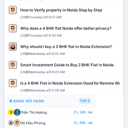
How to Verify property in Noida Step by Step
0
Thursday a31 6:57 AM
Why does a 4 BHK flat Noida offer better privacy?
0
Thursday a31 6:30 AM
Why should I buy a 3 BHK flat in Noida Extension?
0
Wednesday a31 6:25 AM
Smart Investment Guide to Buy 2 BHK Flat in Noida
0
Wednesday a31 6:20 AM
Is a 4 BHK Flat in Noida Extension Good for Remote Work?
0
Wednesday a31 5:26 AM
BẢNG XẾP HẠNG
TOP 5
Trần Thị Hương
25,548
1
VNĐ
Võ Hữu Phong
25,446
2
VNĐ