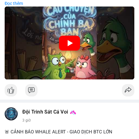
Đọc thêm
chiến lược đầu tư rõ ràng.
🎥 Xem video trực tiếp tại:
Nguồn: Cú Thông Thái
Đội Trinh Sát Cá Voi
3 giờ
🚨 CẢNH BÁO WHALE ALERT - GIAO DỊCH BTC LỚN