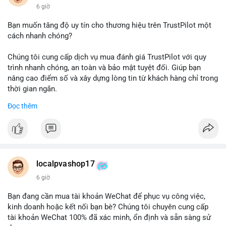
6 giờ
Bạn muốn tăng độ uy tín cho thương hiệu trên TrustPilot một
cách nhanh chóng?
Chúng tôi cung cấp dịch vụ mua đánh giá TrustPilot với quy
trình nhanh chóng, an toàn và bảo mật tuyệt đối. Giúp bạn
nâng cao điểm số và xây dựng lòng tin từ khách hàng chỉ trong
thời gian ngắn.
Đọc thêm
Đặt hàng ngay hôm nay để nhận ưu đãi:
👉 Order tại: localpvashop
👉 Phản hồi 24/7
👉 WhatsApp: +1 660 215-8938
👉 Telegram: @localpvashop
localpvashop17
👉 Email: localpvashop@gmail.com
6 giờ
Đừng bỏ lỡ cơ hội cải thiện danh tiếng trực tuyến của bạn một
Bạn đang cần mua tài khoản WeChat để phục vụ công việc,
cách hiệu quả!
kinh doanh hoặc kết nối bạn bè? Chúng tôi chuyên cung cấp
tài khoản WeChat 100% đã xác minh, ổn định và sẵn sàng sử