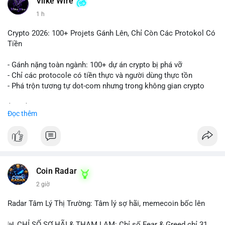
Vlike Wire
1 h
Crypto 2026: 100+ Projets Gánh Lên, Chỉ Còn Các Protokol Có
Tiền
- Gánh nặng toàn ngành: 100+ dự án crypto bị phá vỡ
- Chỉ các protocole có tiền thực và người dùng thực tồn
- Phá trộn tương tự dot-com nhưng trong không gian crypto
$btc $eth
Đọc thêm
#vlikevn
#titanbot
📰 Nguồn: CoinDesk
Coin Radar
2 giờ
Radar Tâm Lý Thị Trường: Tâm lý sợ hãi, memecoin bốc lên
📊 CHỈ SỐ SỢ HÃI & THAM LAM: Chỉ số Fear & Greed chỉ 31