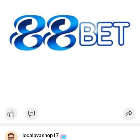
#42btc
#vilanh
#tichluydaihan
#btcmempool
#64831usd
localpvashop17