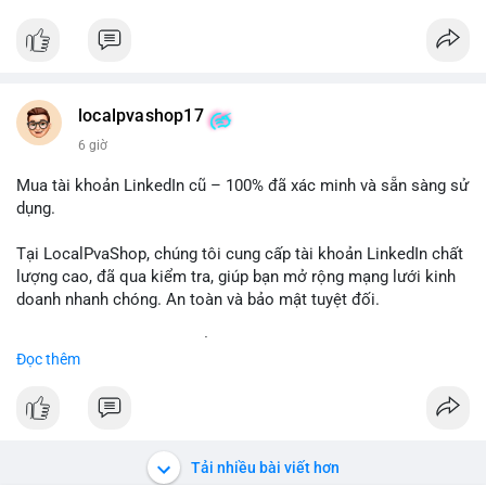
✅ Telegram: @localpvashop
✅ Email: localpvashop@gmail.com
Chất lượng đảm bảo, hỗ trợ tận tình. Hãy liên hệ ngay hôm
nay!
localpvashop17
6 giờ
Mua tài khoản LinkedIn cũ – 100% đã xác minh và sẵn sàng sử
dụng.
Tại LocalPvaShop, chúng tôi cung cấp tài khoản LinkedIn chất
lượng cao, đã qua kiểm tra, giúp bạn mở rộng mạng lưới kinh
doanh nhanh chóng. An toàn và bảo mật tuyệt đối.
Đặt hàng ngay hôm nay để nhận ưu đãi tốt nhất!
Đọc thêm
✅ Đặt hàng: localpvashop
✅ Phản hồi trong 24 giờ
✅ WhatsApp: +1 (66
215-8938
✅ Telegram: @localpvashop
Tải nhiều bài viết hơn
✅ Email: localpvashop@gmail.com