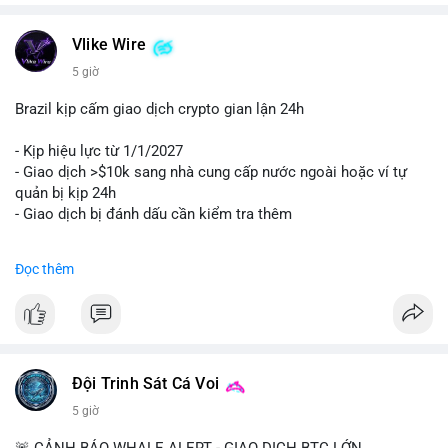
Vlike Wire
5 giờ
Brazil kịp cấm giao dịch crypto gian lận 24h
- Kịp hiệu lực từ 1/1/2027
- Giao dịch >$10k sang nhà cung cấp nước ngoài hoặc ví tự
quản bị kịp 24h
- Giao dịch bị đánh dấu cần kiểm tra thêm
#binancesquare
#cryptonews
#regulation
Đọc thêm
$btc $eth
#vlikevn
#titanbot
📰 Nguồn: Cointelegraph
Đội Trinh Sát Cá Voi
5 giờ