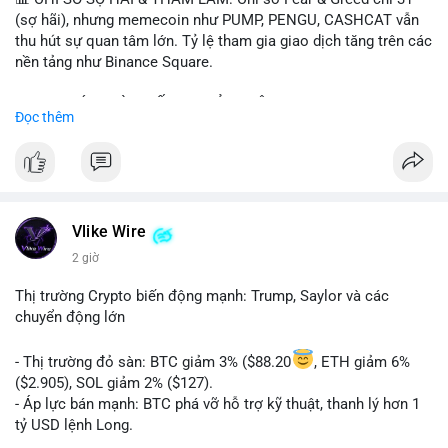
(sợ hãi), nhưng memecoin như PUMP, PENGU, CASHCAT vẫn
thu hút sự quan tâm lớn. Tỷ lệ tham gia giao dịch tăng trên các
nền tảng như Binance Square.
📈 XU HƯỚNG TÌM KIẾM & THẢO LUẬN: TUT, PUMP, PENGU,
Đọc thêm
CASHCAT, SUI, TAO xuất hiện nhiều trong tìm kiếm Việt Nam
và quốc tế. Chủ đề "tăng giá nhanh" và "bài toán mới" là chủ đề
hấp dẫn. Bàn tán về SPCX và SAGA cũng hấp dẫn.
💬 DÒNG CHẢY TIN TỨC & TRUYỀN THÔNG: Bàn tán về "long
SAGA", "short SPCX", và "đã ngồi ăn ở khách sạn 5*" (từ bài
Vlike Wire
đăng Binance Square). Tin tức về BIP-110 Bitcoin và SKR token
2 giờ
Solana tăng 250% FDV. Cập nhật về airdrop MMT và tích hợp
BNB Smart Chain.
Thị trường Crypto biến động mạnh: Trump, Saylor và các
chuyển động lớn
💡 NHẬN ĐỊNH & KHUYẾN NGHỊ: Tâm lý thị trường phân cực.
Sợ hãi do chỉ số thấp nhưng xu hướng memecoin và tin tức
- Thị trường đỏ sàn: BTC giảm 3% ($88.20
, ETH giảm 6%
tích cực (BTC ETF, SKR) tạo áp lực lên giá. Rủi ro từ các đề cày
($2.905), SOL giảm 2% ($127).
SPCX và SAGA vẫn cao. Cần theo dõi xu hướng "long" hoặc
- Áp lực bán mạnh: BTC phá vỡ hỗ trợ kỹ thuật, thanh lý hơn 1
"short" theo chiến lược cá nhân.
tỷ USD lệnh Long.
- Tin tức quan trọng: Trump Media dự kiến airdrop token cho