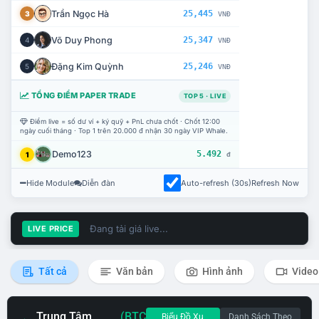
Trần Ngọc Hà
25,445
3
VNĐ
Võ Duy Phong
25,347
4
VNĐ
Đặng Kim Quỳnh
25,246
5
VNĐ
TỔNG ĐIỂM PAPER TRADE
TOP 5 · LIVE
Điểm live = số dư ví + ký quỹ + PnL chưa chốt · Chốt 12:00
ngày cuối tháng · Top 1 trên 20.000 đ nhận 30 ngày VIP Whale.
Demo123
5.492
1
đ
Hide Module
Diễn đàn
Auto-refresh (30s)
Refresh Now
Đang tải giá live...
LIVE PRICE
Tất cả
Văn bản
Hình ảnh
Video
Trung Tâm
(BTC
Biểu Đồ Xu
Danh Sách Theo