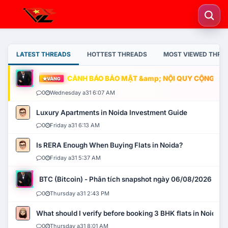
LATEST THREADS
HOTTEST THREADS
MOST VIEWED THRE
CẢNH BÁO BẢO MẬT &amp; NỘI QUY CỘNG ĐỒNG
VÀNG
0
Wednesday a31 6:07 AM
Luxury Apartments in Noida Investment Guide
0
Friday a31 6:13 AM
Is RERA Enough When Buying Flats in Noida?
0
Friday a31 5:37 AM
BTC (Bitcoin) - Phân tích snapshot ngày 06/08/2026
0
Thursday a31 2:43 PM
What should I verify before booking 3 BHK flats in Noida?
0
Thursday a31 8:01 AM