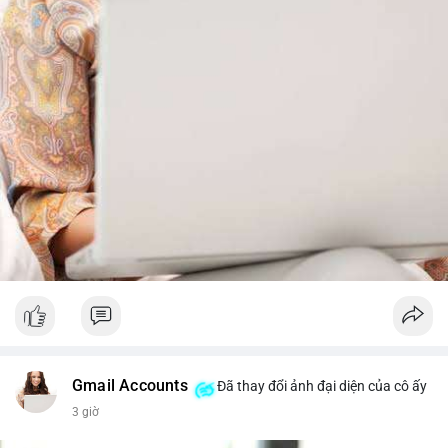
từ dòng vốn ETF (tuần tốt nhất kể từ tháng 4 với 1 tỷ USD)
trước khi gia tăng vị thế.
Xem chi tiết các bài viết đầy đủ tại dòng thời gian của Vlike.vn!
#whalealertbtc
#feargreedindex
#bip110fork
#brazilcryptoregulation
#defitvl
Gmail Accounts
Đã thay đổi ảnh đại diện của cô ấy
3 giờ