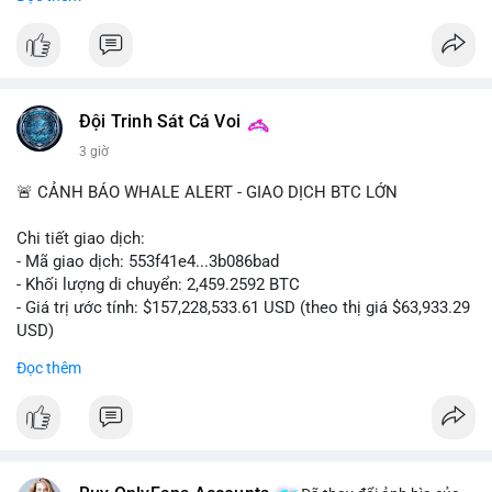
#binancesquare
#cryptonews
#clarityact
#uspolitics
$btc $eth
#vlikevn
#titanbot
Đội Trinh Sát Cá Voi
3 giờ
📰 Nguồn: Cointelegraph
🚨 CẢNH BÁO WHALE ALERT - GIAO DỊCH BTC LỚN
Chi tiết giao dịch:
- Mã giao dịch: 553f41e4...3b086bad
- Khối lượng di chuyển: 2,459.2592 BTC
- Giá trị ước tính: $157,228,533.61 USD (theo thị giá $63,933.29
USD)
- Thời gian: 17:19:35 2026-08-10 UTC
Đọc thêm
Nhận định phân tích hành vi của Cá voi dựa trên giao dịch này:
Khối lượng 2,459 BTC trị giá hơn 157 triệu USD được di chuyển
trong một giao dịch duy nhất cho thấy đây là hành động của
một tổ chức lớn hoặc quỹ đầu tư. Với mức giá hiện tại, động