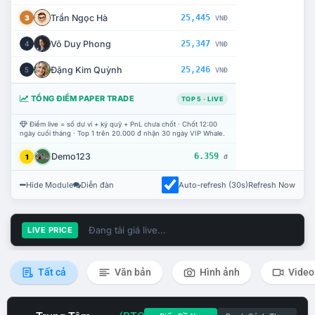
Trần Ngọc Hà
25,445
3
VNĐ
Võ Duy Phong
25,347
4
VNĐ
Đặng Kim Quỳnh
25,246
5
VNĐ
TỔNG ĐIỂM PAPER TRADE
TOP 5 · LIVE
Điểm live = số dư ví + ký quỹ + PnL chưa chốt · Chốt 12:00
ngày cuối tháng · Top 1 trên 20.000 đ nhận 30 ngày VIP Whale.
Demo123
6.359
1
đ
Hide Module
Diễn đàn
Auto-refresh (30s)
Refresh Now
Đang tải giá live...
LIVE PRICE
Tất cả
Văn bản
Hình ảnh
Video