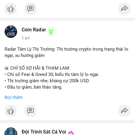
Coin Radar
2 giờ
Radar Tâm Lý Thị Trường: Thị trường crypto trong trạng thái lo
ngại, xu hướng giảm
📊 CHỈ SỐ SỢ HÃI & THAM LAM:
• Chỉ số Fear & Greed 30, biểu thị tâm lý lo ngại.
• Thị trường giảm nhẹ, kháng cự 200k USD.
• Đầu tư giảm, bán tháo tăng.
Đọc thêm
📈 XU HƯỚNG TÌM KIẾM & THẢO LUẬN:
• Coin: MowCat, DAPPOS, , Cash Cat, Bittensor, Pudgy
Penguins, Audiera.
• Chủ đề: Ethereum, Solana, Dogecoin, Chainlink, Tesla, UFC,
Premier League, Champions League, NFL, Microsoft, Google.
Đội Trinh Sát Cá Voi