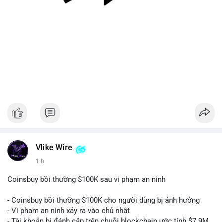
#128dot95btc
#8triệuusd
#chuyenvilanh
#aplucban
#btcmempool
Vlike Wire
1 h
Coinsbuy bồi thường $100K sau vi phạm an ninh
- Coinsbuy bồi thường $100K cho người dùng bị ảnh hưởng
- Vi phạm an ninh xảy ra vào chủ nhật
- Tài khoản bị đánh cắp trên chuỗi blockchain ước tính $7.9M