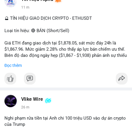
11 m
🔮 TÍN HIỆU GIAO DỊCH CRYPTO - ETHUSDT
Loại tín hiệu: 🔴 BÁN (Short/Sell)
Giá ETH đang giao dịch tại $1,878.05, sát mức đáy 24h là
$1,867.96. Mức giảm 2.28% cho thấy áp lực bán chiếm ưu thế.
Biên độ dao động ngày hẹp ($1,867 - $1,938) phản ánh sự thiếu
vắng lực mua chủ động. Khối lượng 222,610 ETH cho thấy
Đọc thêm
dòng tiền đang rút khỏi thị trường, xác nhận xu hướng giảm
ngắn hạn.
Khuyến nghị giao dịch:
- Vùng Entry: $1,880 - $1,890
- Take Profit: TP1: $1,850, TP2: $1,820
Vlike Wire
- Stop Loss: $1,915
26 m
Quản trị rủi ro: Chỉ sử dụng 2-3% tài khoản cho lệnh này và
Nghi phạm rửa tiền tại Anh chi 100 triệu USD vào dự án crypto
tuân thủ tuyệt đối mức cắt lỗ để bảo vệ vốn.
của Trump