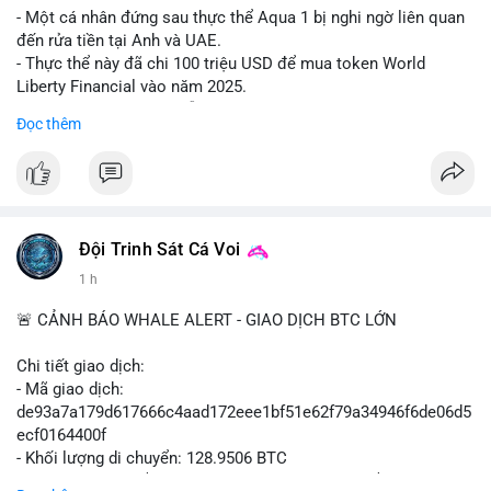
#shorteth
#ethusdt
#bearisheth
#vung1880
#quantriruiro
- Một cá nhân đứng sau thực thể Aqua 1 bị nghi ngờ liên quan
đến rửa tiền tại Anh và UAE.
- Thực thể này đã chi 100 triệu USD để mua token World
Liberty Financial vào năm 2025.
- Thông tin được trích dẫn từ tờ New York Times.
Đọc thêm
#binancesquare
#cryptonews
#worldlibertyfinancial
#trump
$wlf
#wlf
#vlikevn
#titanbot
Đội Trinh Sát Cá Voi
1 h
📰 Nguồn: Cointelegraph
🚨 CẢNH BÁO WHALE ALERT - GIAO DỊCH BTC LỚN
Chi tiết giao dịch:
- Mã giao dịch:
de93a7a179d617666c4aad172eee1bf51e62f79a34946f6de06d5
ecf0164400f
- Khối lượng di chuyển: 128.9506 BTC
- Giá trị ước tính: $8,245,659.02 USD (theo thị giá $63,944.34