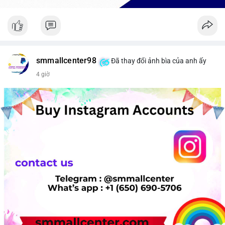
smmallcenter98
Đã thay đổi ảnh bìa của anh ấy
4 giờ