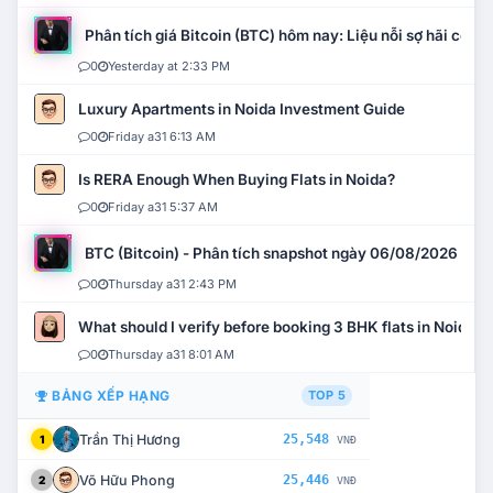
Phân tích giá Bitcoin (BTC) hôm nay: Liệu nỗi sợ hãi có mở 
0
Yesterday at 2:33 PM
Luxury Apartments in Noida Investment Guide
0
Friday a31 6:13 AM
Is RERA Enough When Buying Flats in Noida?
0
Friday a31 5:37 AM
BTC (Bitcoin) - Phân tích snapshot ngày 06/08/2026
0
Thursday a31 2:43 PM
What should I verify before booking 3 BHK flats in Noida?
0
Thursday a31 8:01 AM
BẢNG XẾP HẠNG
TOP 5
Trần Thị Hương
25,548
1
VNĐ
Võ Hữu Phong
25,446
2
VNĐ