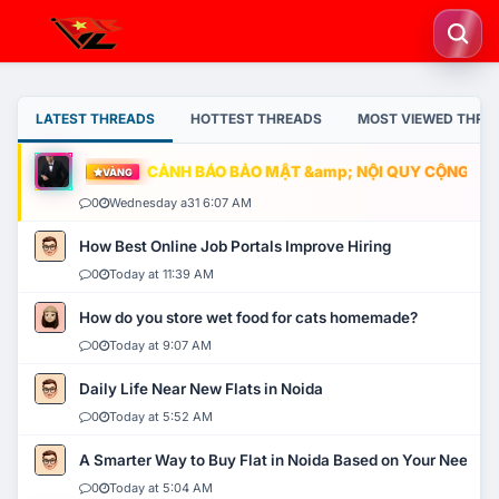
LATEST THREADS
HOTTEST THREADS
MOST VIEWED THRE
CẢNH BÁO BẢO MẬT &amp; NỘI QUY CỘNG ĐỒNG
VÀNG
0
Wednesday a31 6:07 AM
How Best Online Job Portals Improve Hiring
0
Today at 11:39 AM
How do you store wet food for cats homemade?
0
Today at 9:07 AM
Daily Life Near New Flats in Noida
0
Today at 5:52 AM
A Smarter Way to Buy Flat in Noida Based on Your Needs
0
Today at 5:04 AM