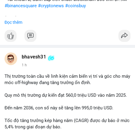
#binancesquare
#cryptonews
#coinsbuy
$btc $eth
Đọc thêm
#vlikevn
#titanbot
📰 Nguồn: Cointelegraph
bhavesh31
1 h
Thị trường toàn cầu về linh kiện cảm biến vị trí và góc cho máy
móc off-highway đang tăng trưởng ổn định.
Quy mô thị trường dự kiến đạt 560,0 triệu USD vào năm 2025.
Đến năm 2036, con số này sẽ tăng lên 995,0 triệu USD.
Tốc độ tăng trưởng kép hàng năm (CAGR) được dự báo ở mức
5,4% trong giai đoạn dự báo.