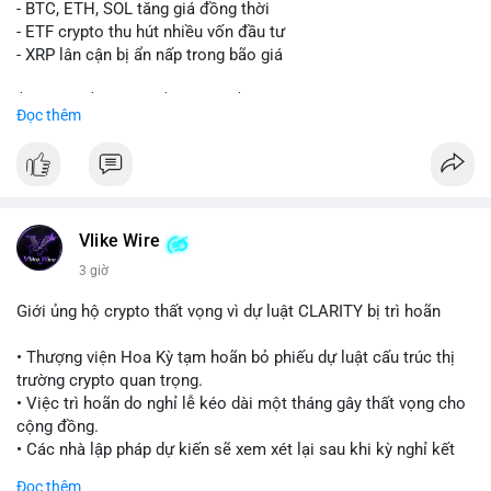
Lời khuyên:
- BTC, ETH, SOL tăng giá đồng thời
Nhà đầu tư nhỏ lẻ nên quan sát thêm các giao dịch tiếp theo
- ETF crypto thu hút nhiều vốn đầu tư
từ cùng địa chỉ ví. Tránh hành động theo cảm xúc, chỉ vào lệnh
- XRP lân cận bị ẩn nấp trong bão giá
khi xác nhận xu hướng rõ ràng từ dòng tiền lớn.
$xrp
#xrp
$btc
#btc
$eth
#eth
$sol
#sol
Đọc thêm
#24point5btc
#cavoichuyentien
#mempoolbtc
#tichluydaihan
#1point56trieuusd
#vlikevn
#titanbot
📰 Nguồn: CoinDesk
Vlike Wire
3 giờ
Giới ủng hộ crypto thất vọng vì dự luật CLARITY bị trì hoãn
• Thượng viện Hoa Kỳ tạm hoãn bỏ phiếu dự luật cấu trúc thị
trường crypto quan trọng.
• Việc trì hoãn do nghỉ lễ kéo dài một tháng gây thất vọng cho
cộng đồng.
• Các nhà lập pháp dự kiến sẽ xem xét lại sau khi kỳ nghỉ kết
thúc.
Đọc thêm