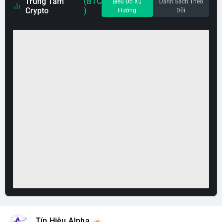
Trung Tâm
(BTC
Biểu Đồ Xu
Danh Sách Theo
Crypto
)
Hướng
Dõi
Tín Hiệu Alpha