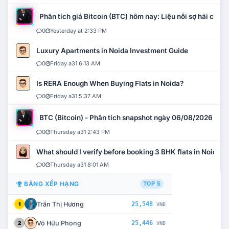
Phân tích giá Bitcoin (BTC) hôm nay: Liệu nỗi sợ hãi có mở 
0
Yesterday at 2:33 PM
Luxury Apartments in Noida Investment Guide
0
Friday a31 6:13 AM
Is RERA Enough When Buying Flats in Noida?
0
Friday a31 5:37 AM
BTC (Bitcoin) - Phân tích snapshot ngày 06/08/2026
0
Thursday a31 2:43 PM
What should I verify before booking 3 BHK flats in Noida?
0
Thursday a31 8:01 AM
BẢNG XẾP HẠNG
TOP 5
Trần Thị Hương
25,548
1
VNĐ
Võ Hữu Phong
25,446
2
VNĐ