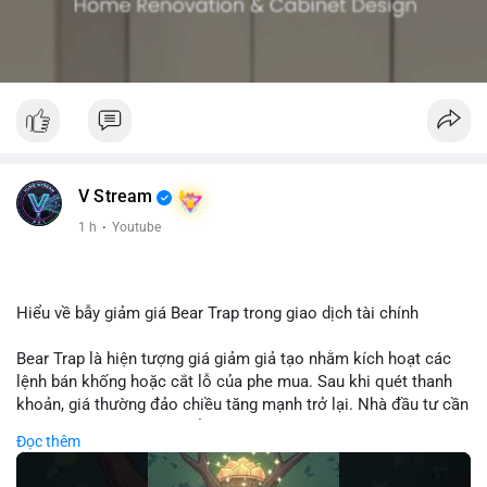
V Stream
1 h
·
Youtube
Hiểu về bẫy giảm giá Bear Trap trong giao dịch tài chính
Bear Trap là hiện tượng giá giảm giả tạo nhằm kích hoạt các
lệnh bán khống hoặc cắt lỗ của phe mua. Sau khi quét thanh
khoản, giá thường đảo chiều tăng mạnh trở lại. Nhà đầu tư cần
nhận diện mô hình này để tránh bị thao túng tâm lý và tối ưu
Đọc thêm
hóa điểm vào lệnh.