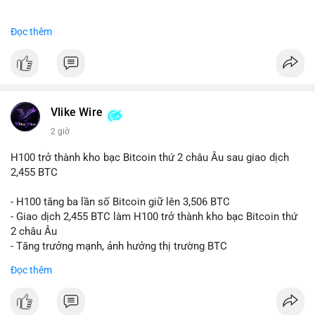
#binancesquare
#cryptonews
#btc
Đọc thêm
$btc
#vlikevn
#titanbot
📰 Nguồn: CoinDesk
Vlike Wire
2 giờ
H100 trở thành kho bạc Bitcoin thứ 2 châu Âu sau giao dịch
2,455 BTC
- H100 tăng ba lần số Bitcoin giữ lên 3,506 BTC
- Giao dịch 2,455 BTC làm H100 trở thành kho bạc Bitcoin thứ
2 châu Âu
- Tăng trưởng mạnh, ảnh hưởng thị trường BTC
Đọc thêm
#binancesquare
#cryptonews
#btc
$btc