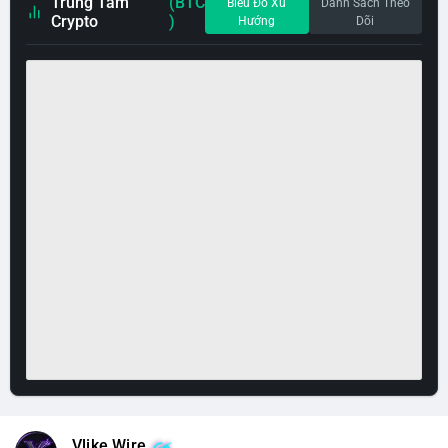
Trung Tâm
(BTC
Biểu Đồ Xu
Danh Sách Theo
Crypto
)
Hướng
Dõi
Vlike Wire