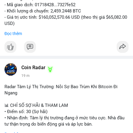
- Mã giao dịch: 01718428...7327fe52
- Khối lượng di chuyển: 2,459.2448 BTC
- Giá trị ước tính: $160,052,570.66 USD (theo thị giá $65,082.00
USD)
- Thời gian: 12:19:48 2026-08-10 UTC
Đọc thêm
Nhận định phân tích:
Khối lượng 2,459 BTC tương đương hơn 160 triệu USD được
chuyển trong một giao dịch duy nhất cho thấy dấu hiệu hoạt
động của tổ chức lớn hoặc quỹ đầu tư. Với mức giá hiện tại,
việc di chuyển số lượng lớn này có thể phục vụ mục đích tái
Coin Radar
phân bổ danh mục sang ví lạnh để nắm giữ dài hạn, hoặc
19 m
chuẩn bị nạp lên sàn giao dịch nhằm hiện thực hóa lợi nhuận.
Động thái này có thể tạo áp lực tâm lý ngắn hạn lên thị trường
Radar Tâm Lý Thị Trường: Nỗi Sợ Bao Trùm Khi Bitcoin Đi
khi nhà đầu tư nhỏ lẻ lo ngại về khả năng bán tháo. Tuy nhiên,
Ngang
nếu dòng tiền chảy vào ví lạnh, đây lại là tín hiệu tích cực cho
xu hướng trung hạn.
📊 CHỈ SỐ SỢ HÃI & THAM LAM
• Điểm số: 30 (Sợ hãi)
Lời khuyên cho nhà đầu tư nhỏ lẻ:
• Nhận định: Tâm lý thị trường đang ở mức tiêu cực. Nhà đầu
Hãy theo dõi sát các giao dịch tiếp theo từ địa chỉ ví nguồn để
tư thận trọng do biến động giá và áp lực bán.
xác định rõ hướng đi của dòng tiền. Tránh hành động theo cảm