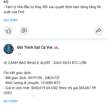
Mỹ.
- Tâm lý nhà đầu tư thay đổi sau quyết định tạm dừng tăng lãi
suất của Fed.
- Cần theo dõi sát sao dữ liệu CPI để dự đoán biến động tiếp
Đọc thêm
theo.
#bitcoin
#btc
#cryptonews
#binancesquare
#cpi
$btc
Đội Trinh Sát Cá Voi
#vlikevn
#titanbot
1 h
📰 Nguồn: Cointelegraph
🚨 CẢNH BÁO WHALE ALERT - GIAO DỊCH BTC LỚN
Chi tiết giao dịch:
- Mã giao dịch: 491f11f6...2db7e72f
- Khối lượng di chuyển: 10.0000 BTC
- Giá trị ước tính: $650,619.64 USD (theo thị giá $65,061.99
USD)
- Thời gian: 11:20
2 2026-08-10 UTC
Đọc thêm