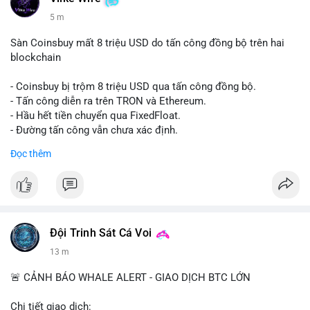
5 m
Sàn Coinsbuy mất 8 triệu USD do tấn công đồng bộ trên hai
blockchain
- Coinsbuy bị trộm 8 triệu USD qua tấn công đồng bộ.
- Tấn công diễn ra trên TRON và Ethereum.
- Hầu hết tiền chuyển qua FixedFloat.
- Đường tấn công vẫn chưa xác định.
Đọc thêm
#binancesquare
#cryptonews
#coinsbuy
#trx
#eth
$trx $eth
#vlikevn
#titanbot
Đội Trinh Sát Cá Voi
📰 Nguồn: CoinDesk
13 m
🚨 CẢNH BÁO WHALE ALERT - GIAO DỊCH BTC LỚN
Chi tiết giao dịch: