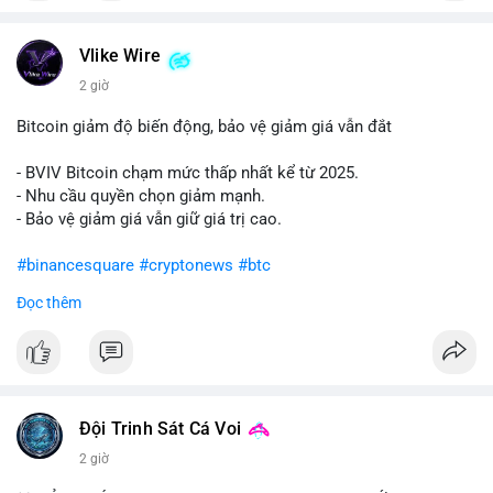
#vlikevn
#titanbot
Vlike Wire
📰 Nguồn: Cointelegraph
2 giờ
Bitcoin giảm độ biến động, bảo vệ giảm giá vẫn đắt
- BVIV Bitcoin chạm mức thấp nhất kể từ 2025.
- Nhu cầu quyền chọn giảm mạnh.
- Bảo vệ giảm giá vẫn giữ giá trị cao.
#binancesquare
#cryptonews
#btc
Đọc thêm
$btc
#vlikevn
#titanbot
📰 Nguồn: CoinDesk
Đội Trinh Sát Cá Voi
2 giờ