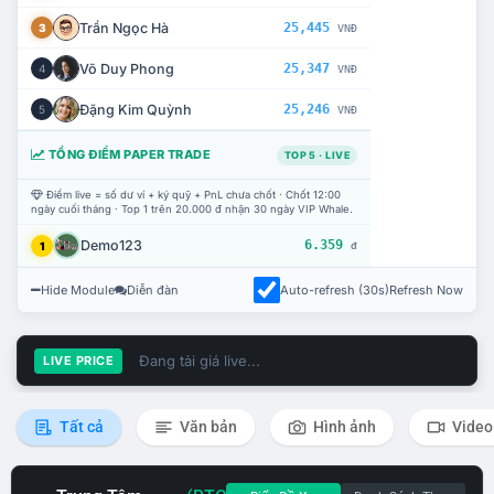
Trần Ngọc Hà
25,445
3
VNĐ
Võ Duy Phong
25,347
4
VNĐ
Đặng Kim Quỳnh
25,246
5
VNĐ
TỔNG ĐIỂM PAPER TRADE
TOP 5 · LIVE
Điểm live = số dư ví + ký quỹ + PnL chưa chốt · Chốt 12:00
ngày cuối tháng · Top 1 trên 20.000 đ nhận 30 ngày VIP Whale.
Demo123
6.359
1
đ
Hide Module
Diễn đàn
Auto-refresh (30s)
Refresh Now
Đang tải giá live...
LIVE PRICE
Tất cả
Văn bản
Hình ảnh
Video