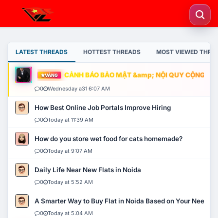
LATEST THREADS
HOTTEST THREADS
MOST VIEWED THRE
CẢNH BÁO BẢO MẬT &amp; NỘI QUY CỘNG ĐỒNG
VÀNG
0
Wednesday a31 6:07 AM
How Best Online Job Portals Improve Hiring
0
Today at 11:39 AM
How do you store wet food for cats homemade?
0
Today at 9:07 AM
Daily Life Near New Flats in Noida
0
Today at 5:52 AM
A Smarter Way to Buy Flat in Noida Based on Your Needs
0
Today at 5:04 AM