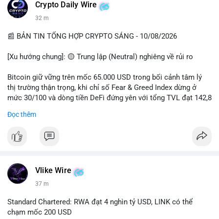
các quỹ phòng hộ sang vị thế Long là tín hiệu tích cực ngầm,
📰 Nguồn: CoinDesk
Crypto Daily Wire
nhưng biến động ngắn hạn vẫn cao.
32 m
• Khuyến nghị: Cẩn trọng với các lệnh Long/Short khi Bitcoin
chưa thoát khỏi vùng giá hiện tại. Theo dõi sát các tin tức về
📰 BẢN TIN TỔNG HỢP CRYPTO SÁNG - 10/08/2026
lạm phát (CPI) và động thái của các quỹ lớn.
[Xu hướng chung]: 🟡 Trung lập (Neutral) nghiêng về rủi ro
📊 Nguồn: Radar Tâm Lý Thị Trường
Bitcoin giữ vững trên mốc 65.000 USD trong bối cảnh tâm lý
thị trường thận trọng, khi chỉ số Fear & Greed Index dừng ở
mức 30/100 và dòng tiền DeFi đứng yên với tổng TVL đạt 142,8
tỷ USD.
Đọc thêm
- Thị trường & Giá cả: BTC giao dịch quanh vùng 65.200 USD,
tăng gần 3% khi Iran-Oman hứa mở lại eo Hormuz, giảm lo ngại
địa chính trị. Hoạt động cá voi diễn ra sôi động với lệnh
chuyển 458 BTC trị giá gần 30 triệu USD cùng nhiều giao dịch
lớn khác. Đáng chú ý, thanh lý Short chiếm tới 81,7% tổng 35,7
Vlike Wire
triệu USD thanh lý trong 24h, cho thấy phe bán đang yếu thế.
37 m
- DeFi & Công nghệ: Standard Chartered dự báo thị trường RWA
Standard Chartered: RWA đạt 4 nghìn tỷ USD, LINK có thể
sẽ bùng nổ lên 4 nghìn tỷ USD, kéo theo giá trị token LINK có
chạm mốc 200 USD