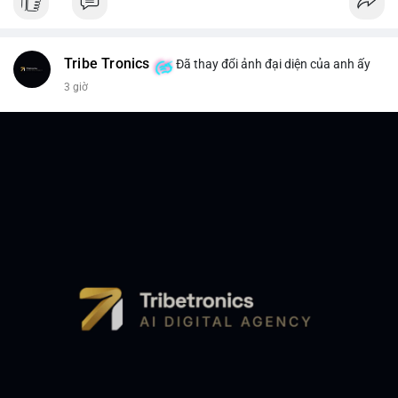
Tribe Tronics
Đã thay đổi ảnh đại diện của anh ấy
3 giờ