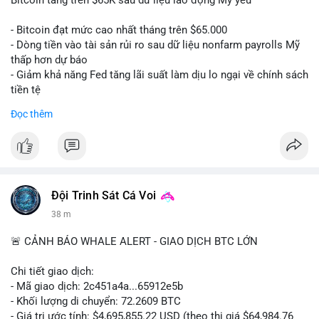
📰 Nguồn: CoinDesk
- Bitcoin đạt mức cao nhất tháng trên $65.000
- Dòng tiền vào tài sản rủi ro sau dữ liệu nonfarm payrolls Mỹ
thấp hơn dự báo
- Giảm khả năng Fed tăng lãi suất làm dịu lo ngại về chính sách
tiền tệ
#binancesquare
#cryptonews
#btc
Đọc thêm
$btc
#vlikevn
#titanbot
📰 Nguồn: Cointelegraph
Đội Trinh Sát Cá Voi
38 m
🚨 CẢNH BÁO WHALE ALERT - GIAO DỊCH BTC LỚN
Chi tiết giao dịch:
- Mã giao dịch: 2c451a4a...65912e5b
- Khối lượng di chuyển: 72.2609 BTC
- Giá trị ước tính: $4,695,855.22 USD (theo thị giá $64,984.76