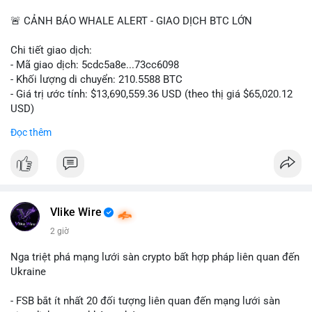
📰 Nguồn: CoinDesk
🚨 CẢNH BÁO WHALE ALERT - GIAO DỊCH BTC LỚN
Chi tiết giao dịch:
- Mã giao dịch: 5cdc5a8e...73cc6098
- Khối lượng di chuyển: 210.5588 BTC
- Giá trị ước tính: $13,690,559.36 USD (theo thị giá $65,020.12
USD)
- Thời gian: 14:19:51 2026-08-07 UTC
Đọc thêm
Nhận định phân tích hành vi của Cá voi dựa trên giao dịch này
(ví dụ: chuyển dịch lượng lớn coin, gom hàng ví lạnh, áp lực
bán tiềm năng...) và tác động tâm lý thị trường.
Lời khuyên ngắn gọn cho nhà đầu tư nhỏ lẻ.
Vlike Wire
Hashtags: Tự trích xuất 3-5 hashtag ĐỘC NHẤT từ nội dung
2 giờ
chính của bài viết này. Hashtag phải là các từ khóa cụ thể xuất
hiện trong bài (khối lượng BTC, hành vi cá voi, loại ví, mức giá
Nga triệt phá mạng lưới sàn crypto bất hợp pháp liên quan đến
USD). TUYỆT ĐỐI KHÔNG lặp lại các hashtag chung chung
Ukraine
giống nhau ở mọi bài như
#whalealert
,
#smartmoney
,
#cryptonews
,
#vlikesignals
. Mỗi bài viết phải có bộ hashtag
- FSB bắt ít nhất 20 đối tượng liên quan đến mạng lưới sàn