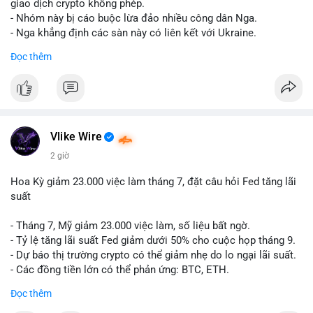
riêng biệt phản ánh đúng nội dung cụ thể của giao dịch đó. Ví
giao dịch crypto không phép.
dụ nếu giao dịch 45 BTC chuyển ví lạnh:
#45btc
#vilanh
- Nhóm này bị cáo buộc lừa đảo nhiều công dân Nga.
#tichluydaihan
#btcmempool
. KHÔNG dùng hashtag tên mô
- Nga khẳng định các sàn này có liên kết với Ukraine.
hình AI (
#gpt
,
#deepseek
,
#gemini
,
#claude
,
#ai
).
Đọc thêm
#russia
#cryptonews
#regulation
#fsb
$btc $eth
#vlikevn
#titanbot
Vlike Wire
📰 Nguồn: CoinDesk
2 giờ
Hoa Kỳ giảm 23.000 việc làm tháng 7, đặt câu hỏi Fed tăng lãi
suất
- Tháng 7, Mỹ giảm 23.000 việc làm, số liệu bất ngờ.
- Tỷ lệ tăng lãi suất Fed giảm dưới 50% cho cuộc họp tháng 9.
- Dự báo thị trường crypto có thể giảm nhẹ do lo ngại lãi suất.
- Các đồng tiền lớn có thể phản ứng: BTC, ETH.
Đọc thêm
#binancesquare
#cryptonews
#btc
#eth