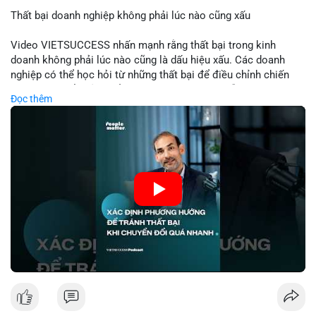
Thất bại doanh nghiệp không phải lúc nào cũng xấu
📰 Nguồn: Cointelegraph
Video VIETSUCCESS nhấn mạnh rằng thất bại trong kinh
doanh không phải lúc nào cũng là dấu hiệu xấu. Các doanh
nghiệp có thể học hỏi từ những thất bại để điều chỉnh chiến
lược, phát triển sản phẩm mới, hoặc phát hiện lỗi trong quy
Đọc thêm
trình. Trong lĩnh vực tài chính và crypto, hiểu rõ nguyên nhân
thất bại giúp quản lý rủi ro hiệu quả và tránh lặp lại sai lầm.
Điều này đặc biệt quan trọng khi áp dụng vào các mô hình kinh
doanh mới hoặc đầu tư vào dự án blockchain.
🎥 Xem video trực tiếp tại:
Nguồn: VIETSUCCESS