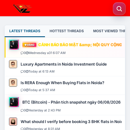
LATEST THREADS
HOTTEST THREADS
MOST VIEWED THRE
CẢNH BÁO BẢO MẬT &amp; NỘI QUY CỘNG ĐỒNG
VÀNG
0
Wednesday a31 6:07 AM
Luxury Apartments in Noida Investment Guide
0
Today at 6:13 AM
Is RERA Enough When Buying Flats in Noida?
0
Today at 5:37 AM
BTC (Bitcoin) - Phân tích snapshot ngày 06/08/2026
0
Yesterday at 2:43 PM
What should I verify before booking 3 BHK flats in Noida?
0
Yesterday at 8:01 AM