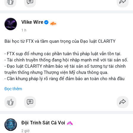
#vlikevn
#titanbot
📰 Nguồn: CoinDesk
Vlike Wire
1 h
Bài học từ FTX và tầm quan trọng của Đạo luật CLARITY
- FTX sụp đổ nhưng các phần tuân thủ pháp luật vẫn tồn tại.
- Tài chính truyền thống đang hội nhập mạnh mẽ với tài sản số.
- Đạo luật CLARITY nhằm bảo vệ tài sản số tương tự tài chính
truyền thống nhưng Thượng viện Mỹ chưa thông qua.
- Cần khung pháp lý rõ ràng để đảm bảo an toàn cho nhà đầu
tư.
Đọc thêm
#binancesquare
#cryptonews
#ftx
#regulation
#clarityact
$btc $eth
#vlikevn
#titanbot
Đội Trinh Sát Cá Voi
2 giờ