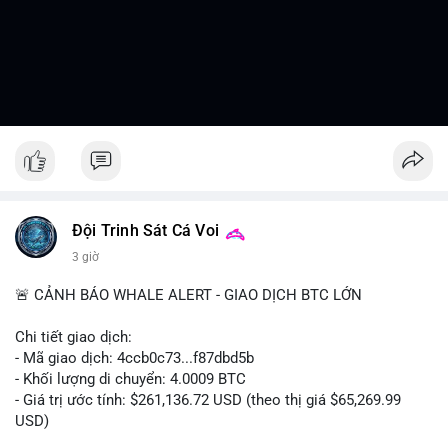
Đội Trinh Sát Cá Voi
3 giờ
🚨 CẢNH BÁO WHALE ALERT - GIAO DỊCH BTC LỚN
Chi tiết giao dịch:
- Mã giao dịch: 4ccb0c73...f87dbd5b
- Khối lượng di chuyển: 4.0009 BTC
- Giá trị ước tính: $261,136.72 USD (theo thị giá $65,269.99
USD)
- Thời gian: 13:19:46 2026-08-07 UTC