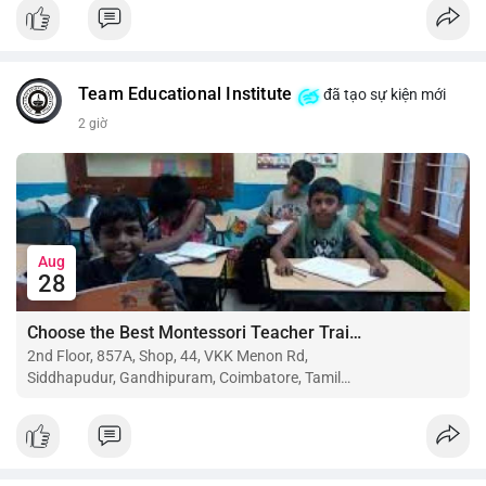
$btc $eth
#vlikevn
#titanbot
Team Educational Institute
đã tạo sự kiện mới
📰 Nguồn: CoinDesk
2 giờ
Aug
28
Choose the Best Montessori Teacher Training Institute in Coimbatore for a Rewarding Career
2nd Floor, 857A, Shop, 44, VKK Menon Rd,
Siddhapudur, Gandhipuram, Coimbatore, Tamil
Nadu 641044