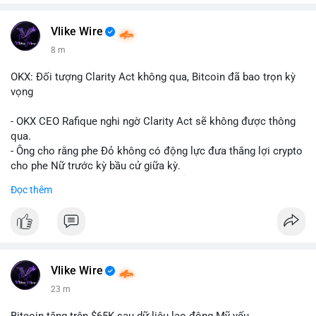
Vlike Wire
8 m
OKX: Đối tượng Clarity Act không qua, Bitcoin đã bao trọn kỳ
vọng
- OKX CEO Rafique nghi ngờ Clarity Act sẽ không được thông
qua.
- Ông cho rằng phe Đỏ không có động lực đưa thắng lợi crypto
cho phe Nữ trước kỳ bầu cử giữa kỳ.
- Sự lạc quan đã được giá Bitcoin phản ánh, không cần thêm
Đọc thêm
hỗ trợ pháp lý.
- Nếu luật không qua, Bitcoin vẫn duy trì mức giá hiện tại.
#binancesquare
#cryptonews
#btc
$btc
Vlike Wire
23 m
#vlikevn
#titanbot
Bitcoin tăng trên $65K sau dữ liệu lao động Mỹ yếu