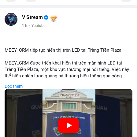
📰 Nguồn: Cointelegraph
V Stream
1 h
·
Youtube
MEEY_CRM tiếp tục hiển thị trên LED tại Tràng Tiền Plaza
MEEY_CRM được triển khai hiển thị trên màn hình LED tại
Tràng Tiền Plaza, một khu vực thương mại nổi tiếng. Việc này
thể hiện chiến lược quảng bá thương hiệu thông qua công
nghệ hiển thị công cộng. Tràng Tiền Plaza thu hút lượng khách
Đọc thêm
lớn hàng ngày, giúp tăng cường nhận diện thương hiệu
MEEY_CRM. Mô hình này kết hợp công nghệ LED với việc đặt
sản tại điểm giao thông quan trọng.
🎥 Xem video trực tiếp tại:
Nguồn: Đồng Tâm