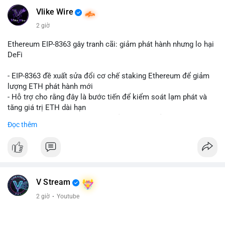
Vlike Wire
2 giờ
Ethereum EIP-8363 gây tranh cãi: giảm phát hành nhưng lo hại
DeFi
- EIP-8363 đề xuất sửa đổi cơ chế staking Ethereum để giảm
lượng ETH phát hành mới
- Hỗ trợ cho rằng đây là bước tiến để kiểm soát lạm phát và
tăng giá trị ETH dài hạn
- Các nhà phê bình lo ngại việc giảm phần thưởng sẽ làm yếu
Đọc thêm
động lực staking, ảnh hưởng đến bảo mật mạng lưới
- Lo ngại thêm: có thể làm giảm hấp dẫn của DeFi, giảm sự phi
tập trung và làm chậm sự tham gia của nhà đầu tư istituционаl
- Diễn ra trong bối cảnh Ethereum đang cân bằng giữa giảm
phát hành và duy trì sức hấp dẫn cho hệ sinh thái
#binancesquare
#cryptonews
#eth
#defi
#eip8363
V Stream
2 giờ
·
Youtube
$eth
#vlikevn
#titanbot