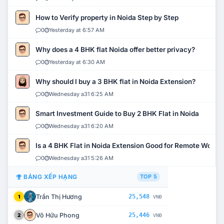
How to Verify property in Noida Step by Step
0
Yesterday at 6:57 AM
Why does a 4 BHK flat Noida offer better privacy?
0
Yesterday at 6:30 AM
Why should I buy a 3 BHK flat in Noida Extension?
0
Wednesday a31 6:25 AM
Smart Investment Guide to Buy 2 BHK Flat in Noida
0
Wednesday a31 6:20 AM
Is a 4 BHK Flat in Noida Extension Good for Remote Work?
0
Wednesday a31 5:26 AM
BẢNG XẾP HẠNG
TOP 5
Trần Thị Hương
25,548
1
VNĐ
Võ Hữu Phong
25,446
2
VNĐ