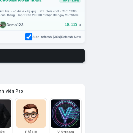
ỔNG ĐIỂM PAPER TRADE
TOP 5 · LIVE
ểm live = số dư ví + ký quỹ + PnL chưa chốt · Chốt 12:00
 cuối tháng · Top 1 trên 20.000 đ nhận 30 ngày VIP Whale.
Demo123
10.115
đ
Auto-refresh (30s)
Refresh Now
h viên Pro
ike
Phí Hồ
V Stream