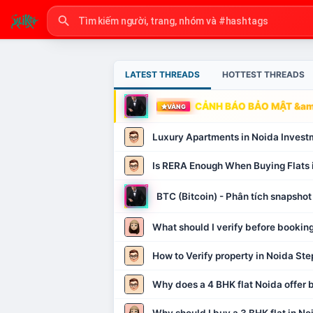
LATEST THREADS
HOTTEST THREADS
CẢNH BÁO BẢO MẬT &amp
VÀNG
Luxury Apartments in Noida Invest
Is RERA Enough When Buying Flats 
BTC (Bitcoin) - Phân tích snapsh
What should I verify before booking
How to Verify property in Noida Ste
Why does a 4 BHK flat Noida offer b