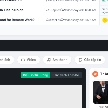
ida Extension?
0
Replies
Wednesday a31 6:25 AM
T
Đi
K Flat in Noida
0
Replies
Wednesday a31 6:20 AM
ngày
 Good for Remote Work?
0
Replies
Wednesday a31 5:26 AM
1
nh ảnh
Video
Âm thanh
Các tập tin
Thàn
Biểu Đồ Xu Hướng
Danh Sách Theo Dõi
Sơn Vl