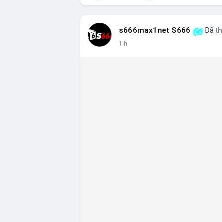
s666max1net S666
Đã th
1 h