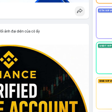
ETH VIP 
ổi ảnh đại diện của cô ấy
USDT VIP
BNB VIP 