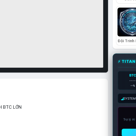
⚡ TITA
BT
----
--%
SYSTEM:
H BTC LỚN
Trợ lý A