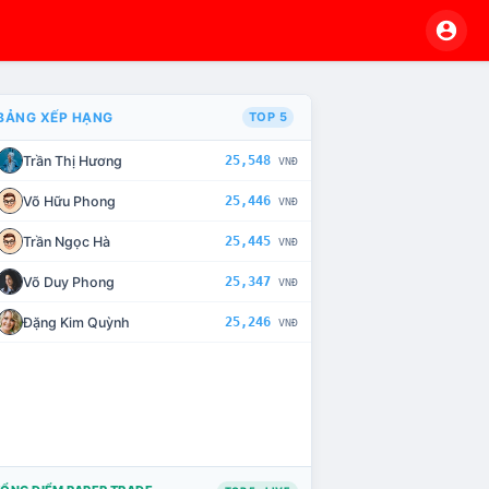
BẢNG XẾP HẠNG
TOP 5
Trần Thị Hương
25,548
VNĐ
VÀ CHẾ TÀI XỬ LÝ VI PHẠM
Võ Hữu Phong
25,446
VNĐ
Trần Ngọc Hà
25,445
VNĐ
Võ Duy Phong
25,347
VNĐ
Đặng Kim Quỳnh
25,246
VNĐ