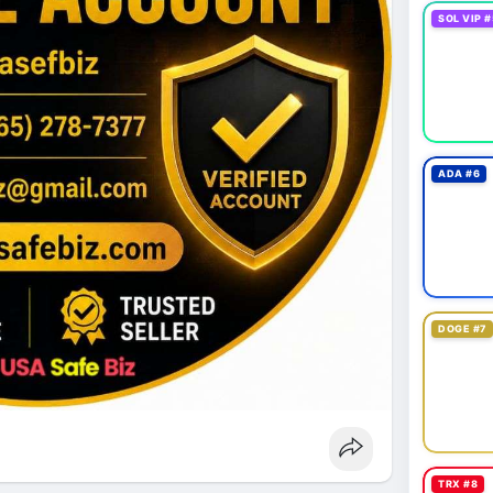
SOL VIP #
ADA #6
DOGE #7
TRX #8