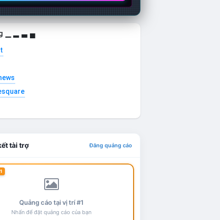
g ▁ ▂ ▃ ▄
t
news
esquare
ết tài trợ
Đăng quảng cáo
1
Quảng cáo tại vị trí #1
Nhấn để đặt quảng cáo của bạn