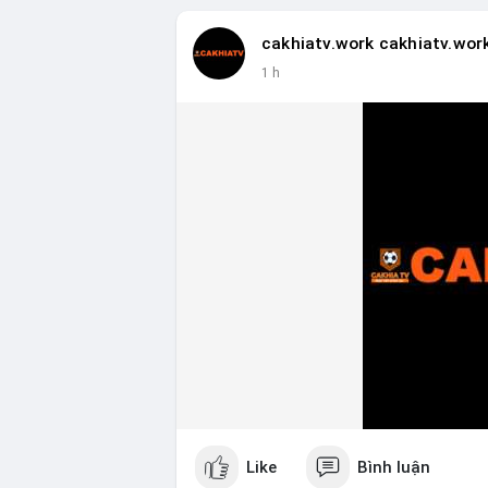
cakhiatv.work cakhiatv.wor
1 h
Like
Bình luận