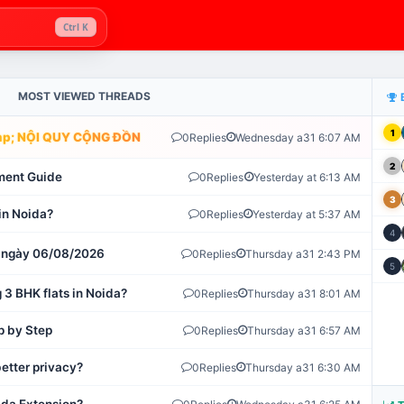
Ctrl K
MOST VIEWED THREADS
1
; NỘI QUY CỘNG ĐỒNG VLIKE.VN: HỆ THỐNG GIÁM SÁT TỰ ĐỘNG 
0
Replies
Wednesday a31 6:07 AM
2
ment Guide
0
Replies
Yesterday at 6:13 AM
3
in Noida?
0
Replies
Yesterday at 5:37 AM
4
ot ngày 06/08/2026
0
Replies
Thursday a31 2:43 PM
5
 3 BHK flats in Noida?
0
Replies
Thursday a31 8:01 AM
p by Step
0
Replies
Thursday a31 6:57 AM
etter privacy?
0
Replies
Thursday a31 6:30 AM