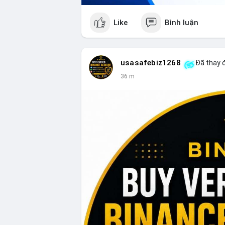
Like
Bình luận
usasafebiz1268
Đã thay đ
36 m