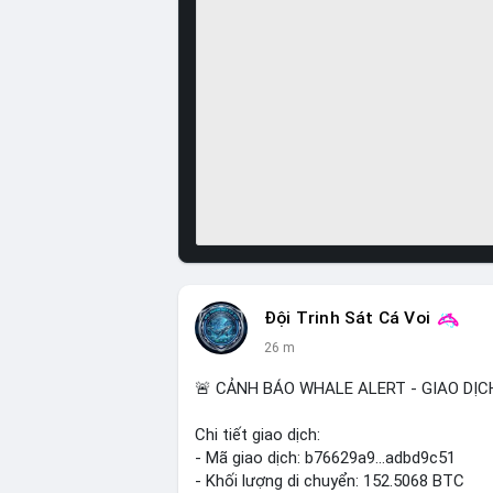
Đội Trinh Sát Cá Voi
26 m
🚨 CẢNH BÁO WHALE ALERT - GIAO DỊC
Chi tiết giao dịch:
- Mã giao dịch: b76629a9...adbd9c51
- Khối lượng di chuyển: 152.5068 BTC