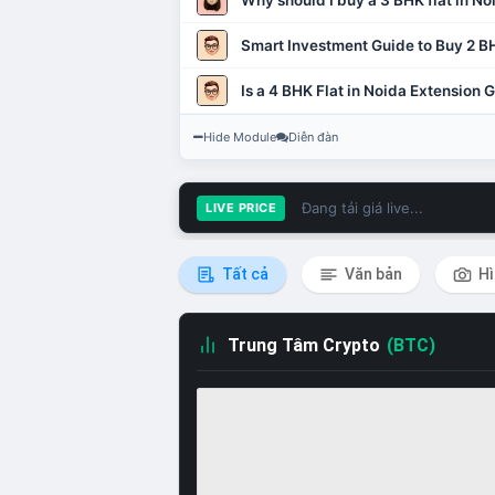
Why should I buy a 3 BHK flat in No
Smart Investment Guide to Buy 2 BH
Is a 4 BHK Flat in Noida Extension
Hide Module
Diễn đàn
Đang tải giá live...
LIVE PRICE
Tất cả
Văn bản
Hì
Trung Tâm Crypto
(BTC)