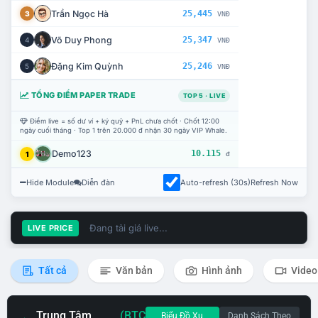
Trần Ngọc Hà
25,445
3
VNĐ
Võ Duy Phong
25,347
4
VNĐ
Đặng Kim Quỳnh
25,246
5
VNĐ
TỔNG ĐIỂM PAPER TRADE
TOP 5 · LIVE
Điểm live = số dư ví + ký quỹ + PnL chưa chốt · Chốt 12:00
ngày cuối tháng · Top 1 trên 20.000 đ nhận 30 ngày VIP Whale.
Demo123
10.115
1
đ
Hide Module
Diễn đàn
Auto-refresh (30s)
Refresh Now
Đang tải giá live...
LIVE PRICE
Tất cả
Văn bản
Hình ảnh
Video
Trung Tâm
(BTC
Biểu Đồ Xu
Danh Sách Theo