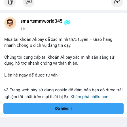
#buywalmartselleraccounts
#walmartseller
#ecommercesolutions
smartsmmworld345
1 h
Mua tài khoản Alipay đã xác minh trực tuyến – Giao hàng
nhanh chóng & dịch vụ đáng tin cậy.
Chúng tôi cung cấp tài khoản Alipay xác minh sẵn sàng sử
dụng, hỗ trợ nhanh chóng và thân thiện.
Liên hệ ngay để được tư vấn:
Telegram: @SmartSMMworld
Đọc thêm
WhatsApp: +1 (605) 963-3652
<3 Trang web này sử dụng cookie để đảm bảo bạn có được trải
nghiệm tốt nhất trên mọi thiết bị ℇ>
Khám phá nhiều hơn
#buyverifiedalipayaccounts
ereum
Solana
$1,922.68
$76.35
ETH
+0.72%
SOL
+3.95%
Đã hiểu!!!
smartsmmworld345
1 h