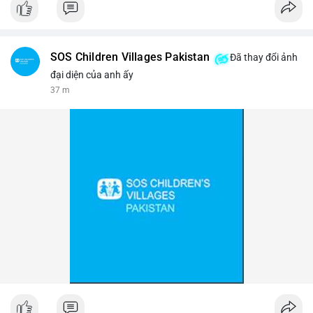
#binancesquare
#cryptonews
#btc
$btc
SOS Children Villages Pakistan
Đã thay đổi ảnh
#vlikevn
#titanbot
đại diện của anh ấy
37 m
📰 Nguồn: Cointelegraph