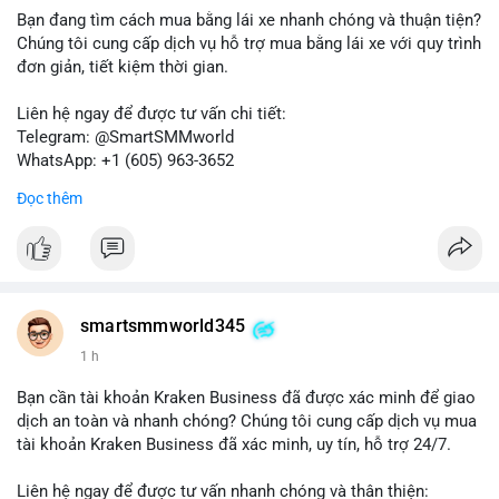
bán ngắn hạn có thể xuất hiện, gây biến động giá. Ngược lại,
Bạn đang tìm cách mua bằng lái xe nhanh chóng và thuận tiện?
nếu chuyển sang ví lạnh, tín hiệu này cho thấy niềm tin nắm giữ
Chúng tôi cung cấp dịch vụ hỗ trợ mua bằng lái xe với quy trình
của nhà đầu tư lớn vẫn còn vững chắc.
đơn giản, tiết kiệm thời gian.
Lời khuyên cho nhà đầu tư nhỏ lẻ: Theo dõi sát các giao dịch
Liên hệ ngay để được tư vấn chi tiết:
tiếp theo từ địa chỉ này để xác định điểm đến của dòng tiền.
Telegram: @SmartSMMworld
Tránh hành động theo cảm xúc; hãy dựa trên dữ liệu xác nhận
WhatsApp: +1 (605) 963-3652
và quản lý rủi ro chặt chẽ trong bối cảnh biến động có thể gia
Đọc thêm
tăng.
#muabanglaixe
#dichvulambang
#hosonhanhchong
#87917btc
#572kusd
#vilanh
#tichluydaihan
#btcmempool
smartsmmworld345
1 h
Bạn cần tài khoản Kraken Business đã được xác minh để giao
dịch an toàn và nhanh chóng? Chúng tôi cung cấp dịch vụ mua
tài khoản Kraken Business đã xác minh, uy tín, hỗ trợ 24/7.
Liên hệ ngay để được tư vấn nhanh chóng và thân thiện: