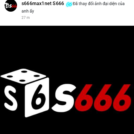
s666max1net S666
Đã thay đổi ảnh đại diện của
anh ấy
27 m