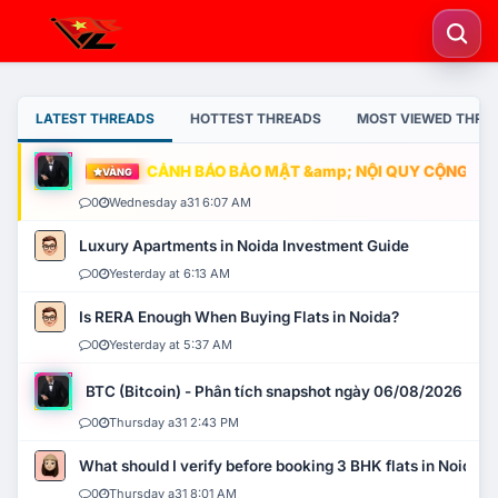
LATEST THREADS
HOTTEST THREADS
MOST VIEWED THRE
CẢNH BÁO BẢO MẬT &amp; NỘI QUY CỘNG ĐỒNG
VÀNG
0
Wednesday a31 6:07 AM
Luxury Apartments in Noida Investment Guide
0
Yesterday at 6:13 AM
Is RERA Enough When Buying Flats in Noida?
0
Yesterday at 5:37 AM
BTC (Bitcoin) - Phân tích snapshot ngày 06/08/2026
0
Thursday a31 2:43 PM
What should I verify before booking 3 BHK flats in Noida?
0
Thursday a31 8:01 AM