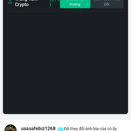
Crypto
)
Hướng
Dõi
usasafebiz1268
Đã thay đổi ảnh bìa của cô ấy