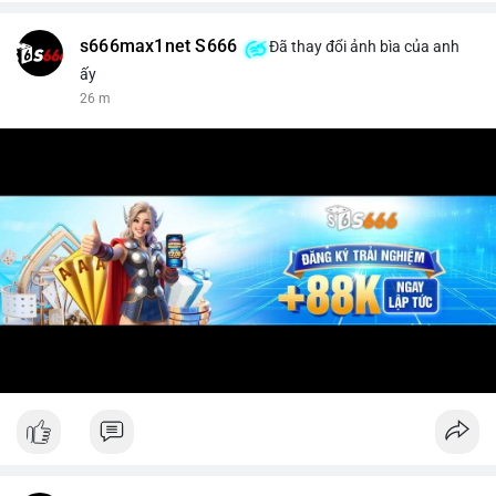
s666max1net S666
Đã thay đổi ảnh bìa của anh
ấy
26 m