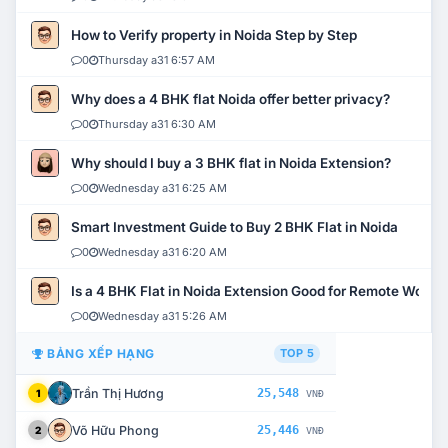
How to Verify property in Noida Step by Step
0
Thursday a31 6:57 AM
Why does a 4 BHK flat Noida offer better privacy?
0
Thursday a31 6:30 AM
Why should I buy a 3 BHK flat in Noida Extension?
0
Wednesday a31 6:25 AM
Smart Investment Guide to Buy 2 BHK Flat in Noida
0
Wednesday a31 6:20 AM
Is a 4 BHK Flat in Noida Extension Good for Remote Work?
0
Wednesday a31 5:26 AM
BẢNG XẾP HẠNG
TOP 5
Trần Thị Hương
25,548
1
VNĐ
Võ Hữu Phong
25,446
2
VNĐ