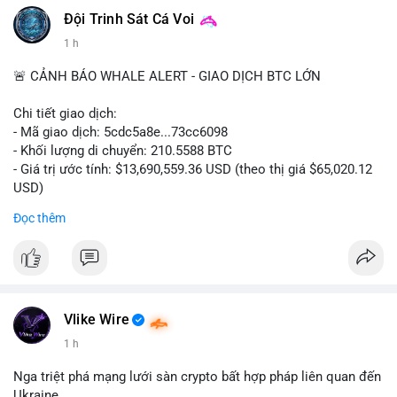
#vlikevn
#titanbot
Đội Trinh Sát Cá Voi
1 h
📰 Nguồn: CoinDesk
🚨 CẢNH BÁO WHALE ALERT - GIAO DỊCH BTC LỚN
Chi tiết giao dịch:
- Mã giao dịch: 5cdc5a8e...73cc6098
- Khối lượng di chuyển: 210.5588 BTC
- Giá trị ước tính: $13,690,559.36 USD (theo thị giá $65,020.12
USD)
- Thời gian: 14:19:51 2026-08-07 UTC
Đọc thêm
Nhận định phân tích hành vi của Cá voi dựa trên giao dịch này
(ví dụ: chuyển dịch lượng lớn coin, gom hàng ví lạnh, áp lực
bán tiềm năng...) và tác động tâm lý thị trường.
Lời khuyên ngắn gọn cho nhà đầu tư nhỏ lẻ.
Vlike Wire
Hashtags: Tự trích xuất 3-5 hashtag ĐỘC NHẤT từ nội dung
1 h
chính của bài viết này. Hashtag phải là các từ khóa cụ thể xuất
hiện trong bài (khối lượng BTC, hành vi cá voi, loại ví, mức giá
Nga triệt phá mạng lưới sàn crypto bất hợp pháp liên quan đến
USD). TUYỆT ĐỐI KHÔNG lặp lại các hashtag chung chung
Ukraine