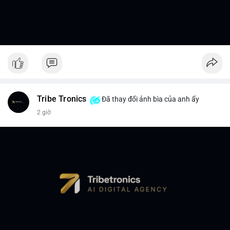
Tribe Tronics
Đã thay đổi ảnh bìa của anh ấy
2 giờ