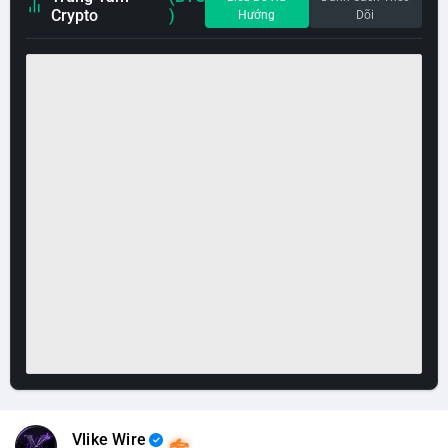
Crypto
)
Hướng
Dõi
Vlike Wire