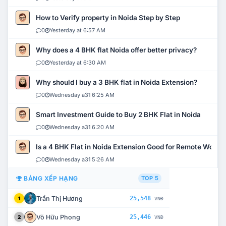
How to Verify property in Noida Step by Step
0
Yesterday at 6:57 AM
Why does a 4 BHK flat Noida offer better privacy?
0
Yesterday at 6:30 AM
Why should I buy a 3 BHK flat in Noida Extension?
0
Wednesday a31 6:25 AM
Smart Investment Guide to Buy 2 BHK Flat in Noida
0
Wednesday a31 6:20 AM
Is a 4 BHK Flat in Noida Extension Good for Remote Work?
0
Wednesday a31 5:26 AM
BẢNG XẾP HẠNG
TOP 5
Trần Thị Hương
25,548
1
VNĐ
Võ Hữu Phong
25,446
2
VNĐ