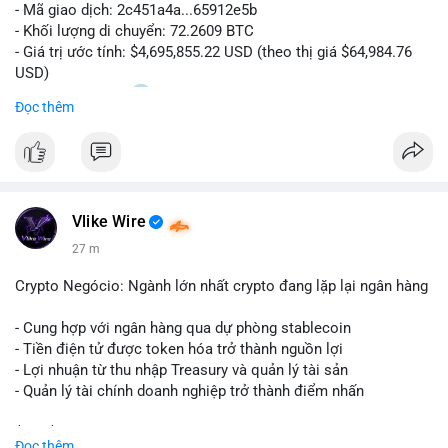
- Mã giao dịch: 2c451a4a...65912e5b
- Khối lượng di chuyển: 72.2609 BTC
- Giá trị ước tính: $4,695,855.22 USD (theo thị giá $64,984.76
USD)
- Thời gian: 15:20
0 2026-08-07 UTC
Đọc thêm
Nhận định phân tích hành vi của Cá voi dựa trên giao dịch này:
Lượng BTC trị giá gần 4,7 triệu USD được dồn vào một giao
dịch duy nhất cho thấy dấu hiệu chuyển tiền có chủ đích,
không phải hành động phân tán nhỏ lẻ. Nếu điểm đến là ví sàn
Vlike Wire
giao dịch, áp lực bán ngắn hạn có thể gia tăng, ảnh hưởng đến
tâm lý nhà đầu tư. Ngược lại, nếu dòng tiền đổ về ví lạnh, đây
27 m
là tín hiệu tích lũy dài hạn, cho thấy cá voi đang gom hàng ở
vùng giá hiện tại thay vì thoát ra.
Crypto Negócio: Ngành lớn nhất crypto đang lặp lại ngân hàng
Lời khuyên ngắn gọn cho nhà đầu tư nhỏ lẻ: Theo dõi sát địa
- Cung hợp với ngân hàng qua dự phòng stablecoin
chỉ nhận của giao dịch này trong 24-48 giờ tới. Đừng vội hành
- Tiền điện tử được token hóa trở thành nguồn lợi
động theo cảm xúc khi chỉ dựa vào một lệnh chuyển đơn lẻ;
- Lợi nhuận từ thu nhập Treasury và quản lý tài sản
hãy quan sát thêm các lệnh tiếp theo để xác nhận xu hướng
- Quản lý tài chính doanh nghiệp trở thành điểm nhấn
dòng tiền trước khi điều chỉnh vị thế.
$btc $eth
Đọc thêm