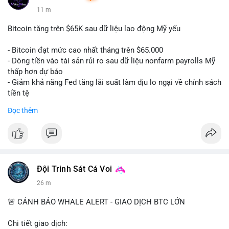
11 m
Bitcoin tăng trên $65K sau dữ liệu lao động Mỹ yếu
- Bitcoin đạt mức cao nhất tháng trên $65.000
- Dòng tiền vào tài sản rủi ro sau dữ liệu nonfarm payrolls Mỹ
thấp hơn dự báo
- Giảm khả năng Fed tăng lãi suất làm dịu lo ngại về chính sách
tiền tệ
#binancesquare
#cryptonews
#btc
Đọc thêm
$btc
#vlikevn
#titanbot
📰 Nguồn: Cointelegraph
Đội Trinh Sát Cá Voi
26 m
🚨 CẢNH BÁO WHALE ALERT - GIAO DỊCH BTC LỚN
Chi tiết giao dịch: