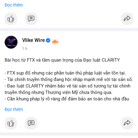
Đọc thêm
$btc
#vlikevn
#titanbot
📰 Nguồn: CoinDesk
Vlike Wire
1 h
Bài học từ FTX và tầm quan trọng của Đạo luật CLARITY
- FTX sụp đổ nhưng các phần tuân thủ pháp luật vẫn tồn tại.
- Tài chính truyền thống đang hội nhập mạnh mẽ với tài sản số.
- Đạo luật CLARITY nhằm bảo vệ tài sản số tương tự tài chính
truyền thống nhưng Thượng viện Mỹ chưa thông qua.
- Cần khung pháp lý rõ ràng để đảm bảo an toàn cho nhà đầu
tư.
Đọc thêm
#binancesquare
#cryptonews
#ftx
#regulation
#clarityact
$btc $eth