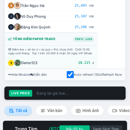
Trần Ngọc Hà
25,445
3
VNĐ
Võ Duy Phong
25,347
4
VNĐ
Đặng Kim Quỳnh
25,246
5
VNĐ
TỔNG ĐIỂM PAPER TRADE
TOP 5 · LIVE
Điểm live = số dư ví + ký quỹ + PnL chưa chốt · Chốt 12:00
ngày cuối tháng · Top 1 trên 20.000 đ nhận 30 ngày VIP Whale.
Demo123
10.115
1
đ
Hide Module
Diễn đàn
Auto-refresh (30s)
Refresh Now
Đang tải giá live...
LIVE PRICE
Tất cả
Văn bản
Hình ảnh
Video
Trung Tâm
(BTC
Biểu Đồ Xu
Danh Sách Theo