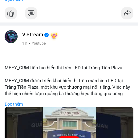
#72dot2609btc
#4triệu7usd
#chuyểnvílạnh
#áplựcbántiềmnăng
#mempoolbtc
#vlikevn
#titanbot
📰 Nguồn: Cointelegraph
V Stream
1 h
·
Youtube
MEEY_CRM tiếp tục hiển thị trên LED tại Tràng Tiền Plaza
MEEY_CRM được triển khai hiển thị trên màn hình LED tại
Tràng Tiền Plaza, một khu vực thương mại nổi tiếng. Việc này
thể hiện chiến lược quảng bá thương hiệu thông qua công
nghệ hiển thị công cộng. Tràng Tiền Plaza thu hút lượng khách
Đọc thêm
lớn hàng ngày, giúp tăng cường nhận diện thương hiệu
MEEY_CRM. Mô hình này kết hợp công nghệ LED với việc đặt
sản tại điểm giao thông quan trọng.
🎥 Xem video trực tiếp tại: