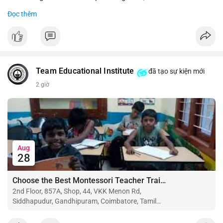
Đọc thêm
#binancesquare
#cryptonews
#btc
#eth
$btc $eth
#vlikevn
#titanbot
Team Educational Institute
đã tạo sự kiện mới
📰 Nguồn: CoinDesk
2 giờ
Aug
28
Choose the Best Montessori Teacher Training Institute in Coimbatore for a Rewarding Career
2nd Floor, 857A, Shop, 44, VKK Menon Rd,
Siddhapudur, Gandhipuram, Coimbatore, Tamil
Nadu 641044