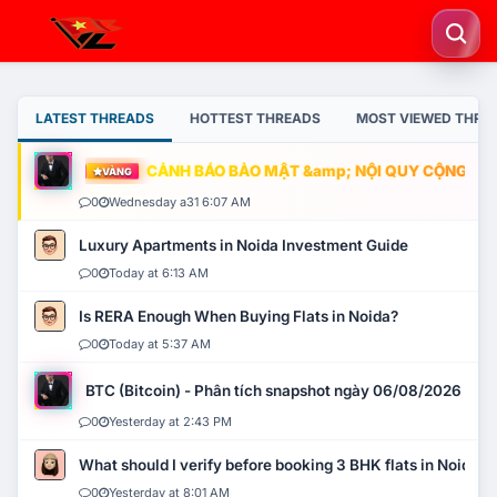
LATEST THREADS
HOTTEST THREADS
MOST VIEWED THRE
CẢNH BÁO BẢO MẬT &amp; NỘI QUY CỘNG ĐỒNG
VÀNG
0
Wednesday a31 6:07 AM
Luxury Apartments in Noida Investment Guide
0
Today at 6:13 AM
Is RERA Enough When Buying Flats in Noida?
0
Today at 5:37 AM
BTC (Bitcoin) - Phân tích snapshot ngày 06/08/2026
0
Yesterday at 2:43 PM
What should I verify before booking 3 BHK flats in Noida?
0
Yesterday at 8:01 AM