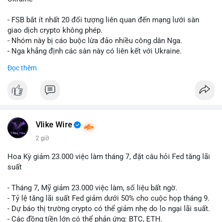
giống nhau ở mọi bài như
#whalealert
,
#smartmoney
,
#cryptonews
,
#vlikesignals
. Mỗi bài viết phải có bộ hashtag
- FSB bắt ít nhất 20 đối tượng liên quan đến mạng lưới sàn
riêng biệt phản ánh đúng nội dung cụ thể của giao dịch đó. Ví
giao dịch crypto không phép.
dụ nếu giao dịch 45 BTC chuyển ví lạnh:
#45btc
#vilanh
- Nhóm này bị cáo buộc lừa đảo nhiều công dân Nga.
#tichluydaihan
#btcmempool
. KHÔNG dùng hashtag tên mô
- Nga khẳng định các sàn này có liên kết với Ukraine.
hình AI (
#gpt
,
#deepseek
,
#gemini
,
#claude
,
#ai
).
Đọc thêm
#russia
#cryptonews
#regulation
#fsb
$btc $eth
#vlikevn
#titanbot
Vlike Wire
📰 Nguồn: CoinDesk
2 giờ
Hoa Kỳ giảm 23.000 việc làm tháng 7, đặt câu hỏi Fed tăng lãi
suất
- Tháng 7, Mỹ giảm 23.000 việc làm, số liệu bất ngờ.
- Tỷ lệ tăng lãi suất Fed giảm dưới 50% cho cuộc họp tháng 9.
- Dự báo thị trường crypto có thể giảm nhẹ do lo ngại lãi suất.
- Các đồng tiền lớn có thể phản ứng: BTC, ETH.