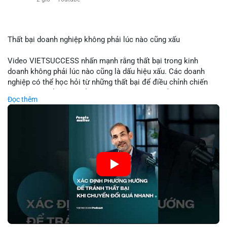
$eth
#vlikevn
#titanbot
Thất bại doanh nghiệp không phải lúc nào cũng xấu
📰 Nguồn: Cointelegraph
Video VIETSUCCESS nhấn mạnh rằng thất bại trong kinh
doanh không phải lúc nào cũng là dấu hiệu xấu. Các doanh
nghiệp có thể học hỏi từ những thất bại để điều chỉnh chiến
lược, phát triển sản phẩm mới, hoặc phát hiện lỗi trong quy
Đọc thêm
trình. Trong lĩnh vực tài chính và crypto, hiểu rõ nguyên nhân
thất bại giúp quản lý rủi ro hiệu quả và tránh lặp lại sai lầm.
Điều này đặc biệt quan trọng khi áp dụng vào các mô hình kinh
doanh mới hoặc đầu tư vào dự án blockchain.
🎥 Xem video trực tiếp tại:
Nguồn: VIETSUCCESS