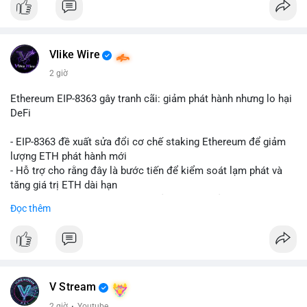
Vlike Wire
2 giờ
Ethereum EIP-8363 gây tranh cãi: giảm phát hành nhưng lo hại
DeFi
- EIP-8363 đề xuất sửa đổi cơ chế staking Ethereum để giảm
lượng ETH phát hành mới
- Hỗ trợ cho rằng đây là bước tiến để kiểm soát lạm phát và
tăng giá trị ETH dài hạn
- Các nhà phê bình lo ngại việc giảm phần thưởng sẽ làm yếu
Đọc thêm
động lực staking, ảnh hưởng đến bảo mật mạng lưới
- Lo ngại thêm: có thể làm giảm hấp dẫn của DeFi, giảm sự phi
tập trung và làm chậm sự tham gia của nhà đầu tư istituционаl
- Diễn ra trong bối cảnh Ethereum đang cân bằng giữa giảm
phát hành và duy trì sức hấp dẫn cho hệ sinh thái
#binancesquare
#cryptonews
#eth
#defi
#eip8363
V Stream
2 giờ
·
Youtube