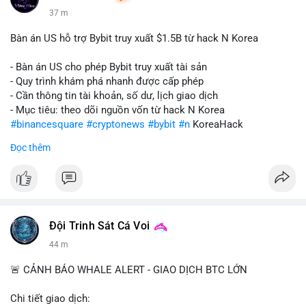
37 m
Bàn án US hỗ trợ Bybit truy xuất $1.5B từ hack N Korea
- Bàn án US cho phép Bybit truy xuất tài sản
- Quy trình khám phá nhanh được cấp phép
- Cần thông tin tài khoản, số dư, lịch giao dịch
- Mục tiêu: theo dõi nguồn vốn từ hack N Korea
#binancesquare
#cryptonews
#bybit
#n
KoreaHack
Đọc thêm
$btc $eth
#vlikevn
#titanbot
📰 Nguồn: Cointelegraph
Đội Trinh Sát Cá Voi
44 m
🚨 CẢNH BÁO WHALE ALERT - GIAO DỊCH BTC LỚN
Chi tiết giao dịch: