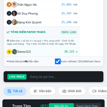
Trần Ngọc Hà
25,445
3
VNĐ
Võ Duy Phong
25,347
4
VNĐ
Đặng Kim Quỳnh
25,246
5
VNĐ
TỔNG ĐIỂM PAPER TRADE
TOP 5 · LIVE
Điểm live = số dư ví + ký quỹ + PnL chưa chốt · Chốt 12:00
ngày cuối tháng · Top 1 trên 20.000 đ nhận 30 ngày VIP Whale.
Demo123
10.115
1
đ
Hide Module
Diễn đàn
Auto-refresh (30s)
Refresh Now
Đang tải giá live...
LIVE PRICE
Tất cả
Văn bản
Hình ảnh
Video
Trung Tâm
(BTC
Biểu Đồ Xu
Danh Sách Theo