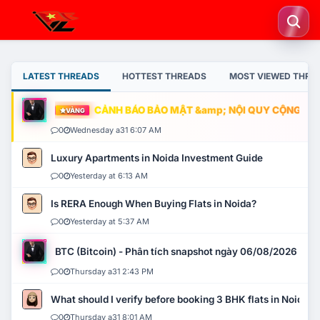
LATEST THREADS
HOTTEST THREADS
MOST VIEWED THRE
CẢNH BÁO BẢO MẬT &amp; NỘI QUY CỘNG ĐỒNG
VÀNG
0
Wednesday a31 6:07 AM
Luxury Apartments in Noida Investment Guide
0
Yesterday at 6:13 AM
Is RERA Enough When Buying Flats in Noida?
0
Yesterday at 5:37 AM
BTC (Bitcoin) - Phân tích snapshot ngày 06/08/2026
0
Thursday a31 2:43 PM
What should I verify before booking 3 BHK flats in Noida?
0
Thursday a31 8:01 AM