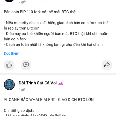
2 giờ
Bán coin BIP-110 fork có thể mất BTC thật
- Nếu minority chain xuất hiện, giao dịch bán coin fork có thể
bị replay trên Bitcoin
- Điều này có thể khiến người bán mất BTC thật khi chỉ muốn
bán coin fork
- Cách an toàn nhất là không làm gì cho đến khi hai chain
được tách riêng
Đọc thêm
-
#binancesquare
#cryptonews
#btc
#bip110
$btc
#vlikevn
#titanbot
Đội Trinh Sát Cá Voi
📰 Nguồn: CoinDesk
3 giờ
🚨 CẢNH BÁO WHALE ALERT - GIAO DỊCH BTC LỚN
Chi tiết giao dịch:
- Mã giao dịch: 56cb25d2...6a3bf14c