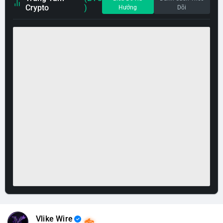
Crypto
)
Hướng
Dõi
Vlike Wire