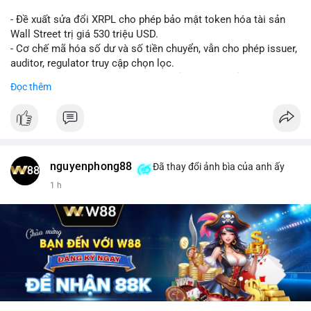
- Đề xuất sửa đổi XRPL cho phép bảo mật token hóa tài sản
Wall Street trị giá 530 triệu USD.
- Cơ chế mã hóa số dư và số tiền chuyển, vẫn cho phép issuer,
auditor, regulator truy cập chọn lọc.
- Mục tiêu: tăng tính riêng tư, tuân thủ quy định, bảo vệ dữ liệu
Đọc thêm
tài chính.
- Đề xuất đang được xem xét bởi cộng đồng XRPL và các tổ
chức tài chính.
#binancesquare
#cryptonews
#xrp
nguyenphong88
Đã thay đổi ảnh bìa của anh ấy
$xrp
1 h
#vlikevn
#titanbot
📰 Nguồn: CoinDesk