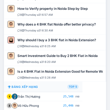
How to Verify property in Noida Step by Step
0
Thursday a31 6:57 AM
Why does a 4 BHK flat Noida offer better privacy?
0
Thursday a31 6:30 AM
Why should I buy a 3 BHK flat in Noida Extension?
0
Wednesday a31 6:25 AM
Smart Investment Guide to Buy 2 BHK Flat in Noida
0
Wednesday a31 6:20 AM
Is a 4 BHK Flat in Noida Extension Good for Remote Work?
0
Wednesday a31 5:26 AM
BẢNG XẾP HẠNG
TOP 5
Trần Thị Hương
25,548
1
VNĐ
Võ Hữu Phong
25,446
2
VNĐ