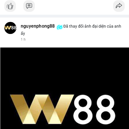
nguyenphong88
Đã thay đổi ảnh đại diện của anh
ấy
1 h