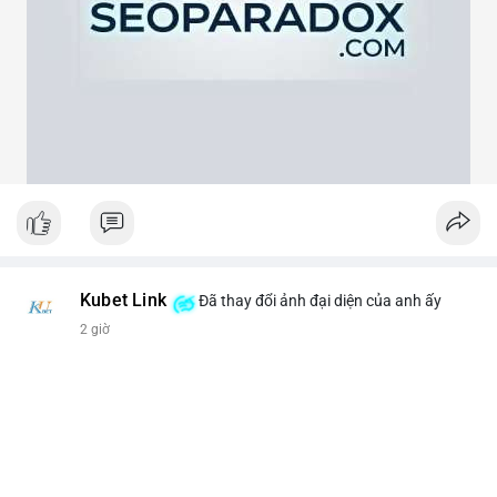
theo cảm xúc, hãy đặt lệnh dựa trên vùng hỗ trợ và kháng cự rõ
ràng.
#21dot71btc
#mempoolbtc
#chuyentiencavoi
#aplucban
#biendonggia
Kubet Link
Đã thay đổi ảnh đại diện của anh ấy
2 giờ