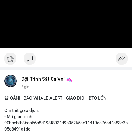
Đội Trinh Sát Cá Voi
2 giờ
🚨 CẢNH BÁO WHALE ALERT - GIAO DỊCH BTC LỚN
Chi tiết giao dịch:
- Mã giao dịch:
90bbdbfb3bac66b8d193f8924d9b35265ad11419da76cd4c83e3b
05e8491a1de