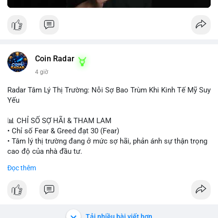
Greed Index phục hồi lên trên 40, có thể xem xét mua dần.
Ngược lại, nếu phá vỡ hỗ trợ, nên cắt lỗ sớm.
#vlikemarketindex42
#fearindex30
#fundingratethap
#phigiadathap
#tvlondinh
Coin Radar
4 giờ
Radar Tâm Lý Thị Trường: Nỗi Sợ Bao Trùm Khi Kinh Tế Mỹ Suy
Yếu
📊 CHỈ SỐ SỢ HÃI & THAM LAM
• Chỉ số Fear & Greed đạt 30 (Fear)
• Tâm lý thị trường đang ở mức sợ hãi, phản ánh sự thận trọng
cao độ của nhà đầu tư.
Đọc thêm
📈 XU HƯỚNG TÌM KIẾM & THẢO LUẬN
• CoinGecko Trending: PONS, PENGU, ONDO, WKC, HEI,
CASHCAT, CRO.
• LunarCrush Trending: Ethereum, Solana, Dogecoin, Polkadot,
Chainlink, Litecoin.
Tải nhiều bài viết hơn