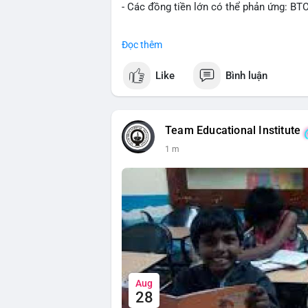
- Các đồng tiền lớn có thể phản ứng: BT
#binancesquare
#cryptonews
#btc
#eth
Đọc thêm
$btc $eth
Like
Bình luận
#vlikevn
#titanbot
📰 Nguồn: CoinDesk
Team Educational Institute
1 m
Aug
28