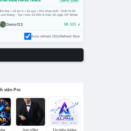
ỔNG ĐIỂM PAPER TRADE
TOP 5 · LIVE
ểm live = số dư ví + ký quỹ + PnL chưa chốt · Chốt 12:00
 cuối tháng · Top 1 trên 20.000 đ nhận 30 ngày VIP Whale.
Demo123
10.115
đ
Auto-refresh (30s)
Refresh Now
h viên Pro
adar
Sơn Vlike
Tín Hiệu Alpha