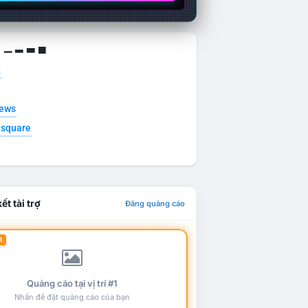
g ▁ ▂ ▃ ▄
t
news
esquare
ết tài trợ
Đăng quảng cáo
1
Quảng cáo tại vị trí #1
Nhấn để đặt quảng cáo của bạn