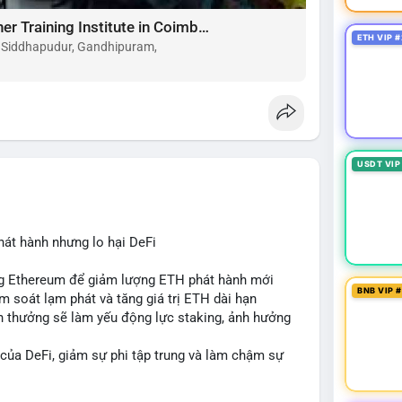
Choose the Best Montessori Teacher Training Institute in Coimbatore for a Rewarding Career
ETH VIP #
, Siddhapudur, Gandhipuram,
USDT VIP
hát hành nhưng lo hại DeFi
ing Ethereum để giảm lượng ETH phát hành mới
BNB VIP 
ểm soát lạm phát và tăng giá trị ETH dài hạn
ần thưởng sẽ làm yếu động lực staking, ảnh hưởng
 của DeFi, giảm sự phi tập trung và làm chậm sự
cân bằng giữa giảm phát hành và duy trì sức hấp dẫn