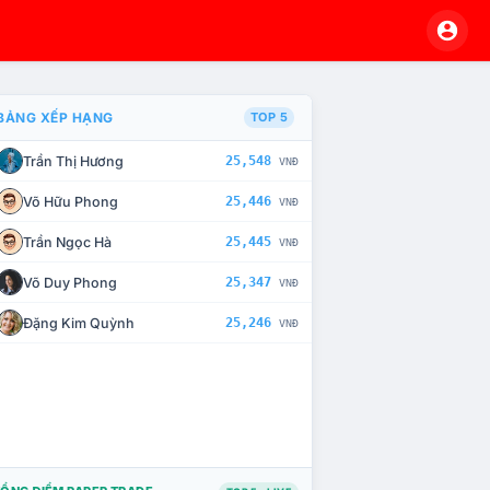
BẢNG XẾP HẠNG
TOP 5
Trần Thị Hương
25,548
VNĐ
À CHẾ TÀI XỬ LÝ VI PHẠM
Võ Hữu Phong
25,446
VNĐ
Trần Ngọc Hà
25,445
VNĐ
Võ Duy Phong
25,347
VNĐ
Đặng Kim Quỳnh
25,246
VNĐ