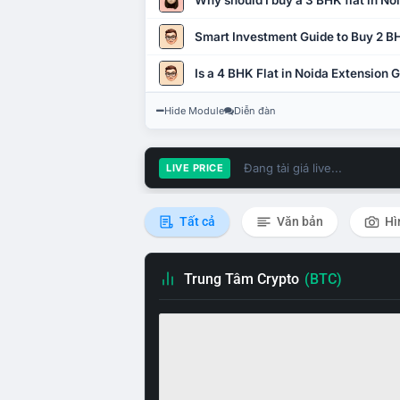
Why should I buy a 3 BHK flat in No
Smart Investment Guide to Buy 2 BH
Is a 4 BHK Flat in Noida Extension
Hide Module
Diễn đàn
Đang tải giá live...
LIVE PRICE
Tất cả
Văn bản
Hì
Trung Tâm Crypto
(BTC)