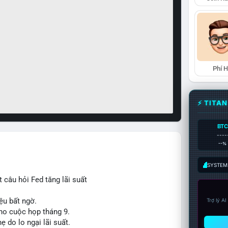
Phí 
⚡ TITA
BTC
----
--%
SYSTEM:
 câu hỏi Fed tăng lãi suất
ệu bất ngờ.
Trợ lý A
cho cuộc họp tháng 9.
ẹ do lo ngại lãi suất.