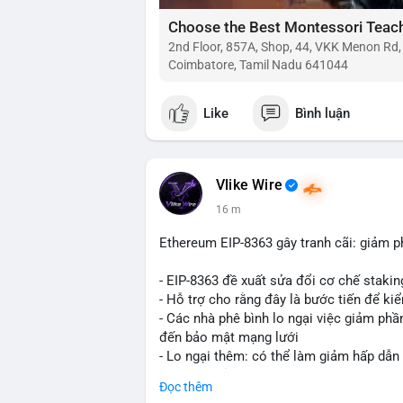
2nd Floor, 857A, Shop, 44, VKK Menon Rd
Coimbatore, Tamil Nadu 641044
Like
Bình luận
Vlike Wire
16 m
Ethereum EIP-8363 gây tranh cãi: giảm p
- EIP-8363 đề xuất sửa đổi cơ chế stak
- Hỗ trợ cho rằng đây là bước tiến để ki
- Các nhà phê bình lo ngại việc giảm ph
đến bảo mật mạng lưới
- Lo ngại thêm: có thể làm giảm hấp dẫn
tham gia của nhà đầu tư istituционаl
Đọc thêm
- Diễn ra trong bối cảnh Ethereum đang 