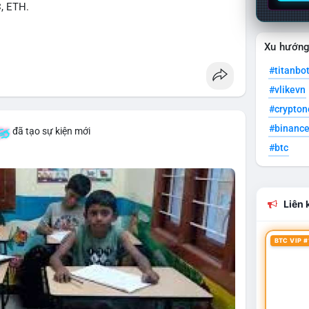
C, ETH.
Xu hướn
#titanbo
#vlikevn
#crypto
#binanc
đã tạo sự kiện mới
#btc
Liên k
BTC VIP #