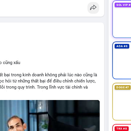
SOL VIP #
#eip8363
ADA #6
o cũng xấu
bại trong kinh doanh không phải lúc nào cũng là
c hỏi từ những thất bại để điều chỉnh chiến lược,
ỗi trong quy trình. Trong lĩnh vực tài chính và
DOGE #7
quản lý rủi ro hiệu quả và tránh lặp lại sai lầm. Điều
 các mô hình kinh doanh mới hoặc đầu tư vào dự án
TRX #8