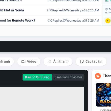
ida Extension?
0
Replies
Wednesday a31 6:25 AM
T
Đi
K Flat in Noida
0
Replies
Wednesday a31 6:20 AM
ngày
 Good for Remote Work?
0
Replies
Wednesday a31 5:26 AM
1
nh ảnh
Video
Âm thanh
Các tập tin
Thàn
Biểu Đồ Xu Hướng
Danh Sách Theo Dõi
Coin R