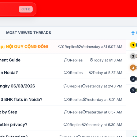
Ctrl K
MOST VIEWED THREADS
1
; NỘI QUY CỘNG ĐỒNG VLIKE.VN: HỆ THỐNG GIÁM SÁT TỰ ĐỘNG V
0
Replies
Wednesday a31 6:07 AM
2
ment Guide
0
Replies
Today at 6:13 AM
3
in Noida?
0
Replies
Today at 5:37 AM
4
t ngày 06/08/2026
0
Replies
Yesterday at 2:43 PM
5
 3 BHK flats in Noida?
0
Replies
Yesterday at 8:01 AM
p by Step
0
Replies
Yesterday at 6:57 AM
etter privacy?
0
Replies
Yesterday at 6:30 AM