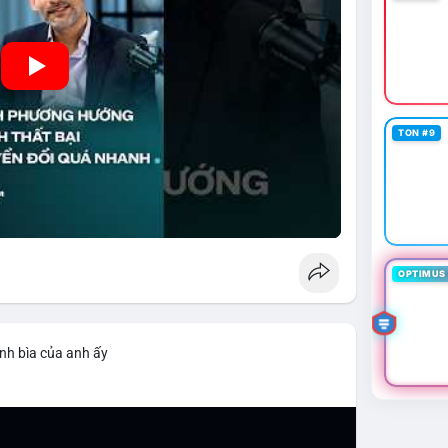
TON #9
OPTIMUS 
nh bìa của anh ấy