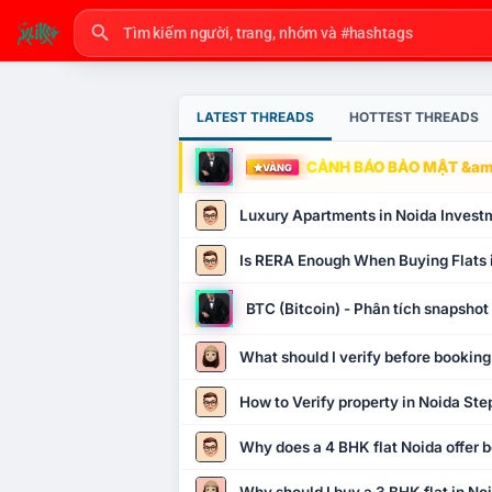
LATEST THREADS
HOTTEST THREADS
CẢNH BÁO BẢO MẬT &amp
VÀNG
Luxury Apartments in Noida Invest
Is RERA Enough When Buying Flats 
BTC (Bitcoin) - Phân tích snapsho
What should I verify before booking
How to Verify property in Noida Ste
Why does a 4 BHK flat Noida offer b