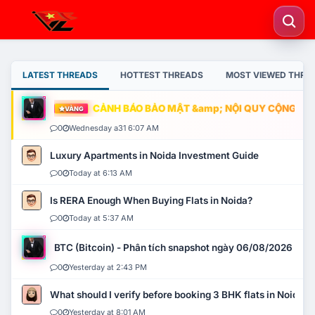
LATEST THREADS
HOTTEST THREADS
MOST VIEWED THRE
CẢNH BÁO BẢO MẬT &amp; NỘI QUY CỘNG ĐỒNG
VÀNG
0
Wednesday a31 6:07 AM
Luxury Apartments in Noida Investment Guide
0
Today at 6:13 AM
Is RERA Enough When Buying Flats in Noida?
0
Today at 5:37 AM
BTC (Bitcoin) - Phân tích snapshot ngày 06/08/2026
0
Yesterday at 2:43 PM
What should I verify before booking 3 BHK flats in Noida?
0
Yesterday at 8:01 AM