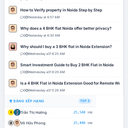
How to Verify property in Noida Step by Step
0
Yesterday at 6:57 AM
Why does a 4 BHK flat Noida offer better privacy?
0
Yesterday at 6:30 AM
Why should I buy a 3 BHK flat in Noida Extension?
0
Wednesday a31 6:25 AM
Smart Investment Guide to Buy 2 BHK Flat in Noida
0
Wednesday a31 6:20 AM
Is a 4 BHK Flat in Noida Extension Good for Remote Work?
0
Wednesday a31 5:26 AM
BẢNG XẾP HẠNG
TOP 5
Trần Thị Hương
25,548
1
VNĐ
Võ Hữu Phong
25,446
2
VNĐ