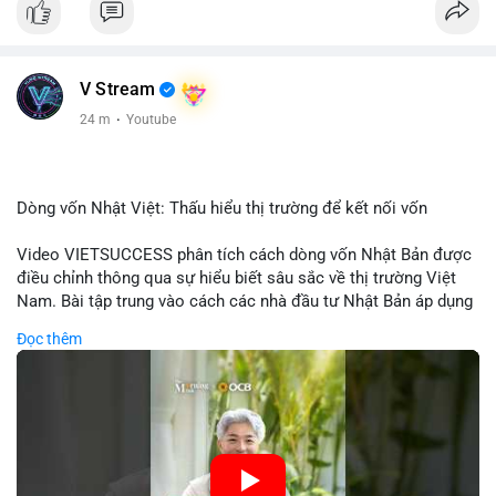
V Stream
24 m
·
Youtube
Dòng vốn Nhật Việt: Thấu hiểu thị trường để kết nối vốn
Video VIETSUCCESS phân tích cách dòng vốn Nhật Bản được
điều chỉnh thông qua sự hiểu biết sâu sắc về thị trường Việt
Nam. Bài tập trung vào cách các nhà đầu tư Nhật Bản áp dụng
chiến lược đầu tư phù hợp với điều kiện kinh tế địa phương, từ
Đọc thêm
đầu tư trực tiếp vào doanh nghiệp đến việc giao dịch tài chính.
Kết nối này không chỉ tạo cơ hội tăng trưởng cho Việt Nam mà
còn tạo ra động lực cho thị trường crypto địa phương khi các
nhà đầu tư đa quốc gia tìm kiếm cơ hội đa dạng. Các yếu tố
như chính sách tài chính Việt Nam, xu hướng đầu tư ESG, và
ổn định thị trường sẽ ảnh hưởng trực tiếp đến lưu lượng vốn
nhập khẩu từ Nhật Bản. Bài cũng nhấn mạnh vai trò của thông