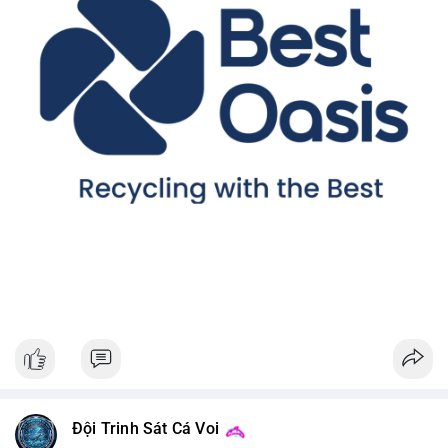
Đội Trinh Sát Cá Voi