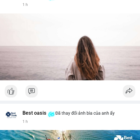
1 h
Best oasis
Đã thay đổi ảnh bìa của anh ấy
1 h