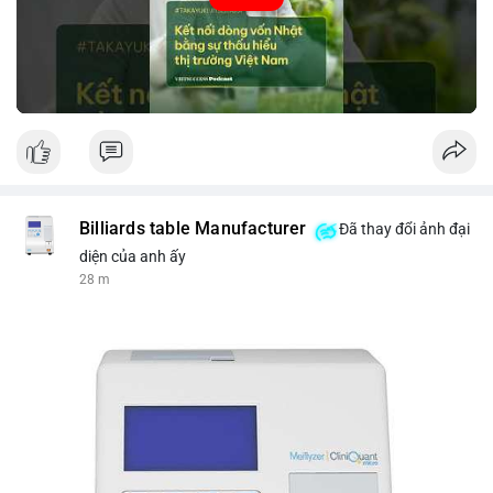
tin thị trường chính xác trong việc giảm rủi ro khi kết nối các
thị trường khác nhau.
🎥 Xem video trực tiếp tại:
Nguồn: VIETSUCCESS
Billiards table Manufacturer
Đã thay đổi ảnh đại
diện của anh ấy
28 m