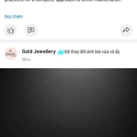
khi gia tăng vị thế.
#dentabiome
#gumhealth
#smilecare
#dentalwellness
Đọc thêm
#8dot0316btc
#chuyenlensan
#aplucbannganhan
#btcmempool
#516kusd
Gold Jewellery
Đã thay đổi ảnh bìa của cô ấy
38 m