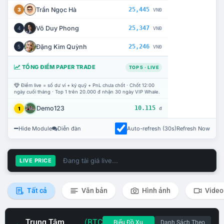
Trần Ngọc Hà
25,445
3
VNĐ
Võ Duy Phong
25,347
4
VNĐ
Đặng Kim Quỳnh
25,246
5
VNĐ
TỔNG ĐIỂM PAPER TRADE
TOP 5 · LIVE
Điểm live = số dư ví + ký quỹ + PnL chưa chốt · Chốt 12:00
ngày cuối tháng · Top 1 trên 20.000 đ nhận 30 ngày VIP Whale.
Demo123
10.115
1
đ
Hide Module
Diễn đàn
Auto-refresh (30s)
Refresh Now
Đang tải giá live...
LIVE PRICE
Tất cả
Văn bản
Hình ảnh
Video
Trung Tâm
(BTC
Biểu Đồ Xu
Danh Sách Theo