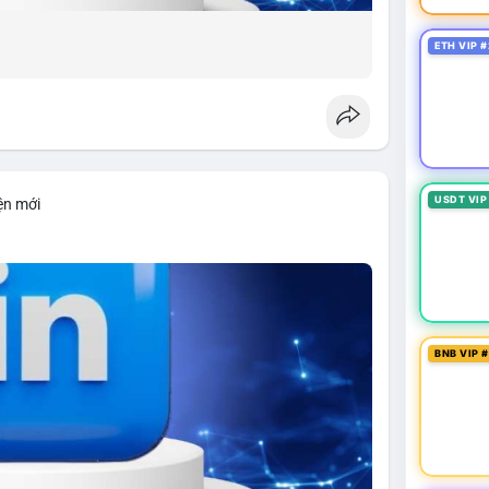
ETH VIP #
USDT VIP
ện mới
BNB VIP 