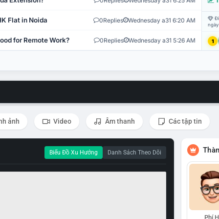
ida Extension?
0
Replies
Wednesday a31 6:25 AM
T
Đi
K Flat in Noida
0
Replies
Wednesday a31 6:20 AM
ngày
 Good for Remote Work?
0
Replies
Wednesday a31 5:26 AM
1
nh ảnh
Video
Âm thanh
Các tập tin
Thàn
Biểu Đồ Xu Hướng
Danh Sách Theo Dõi
Phí 