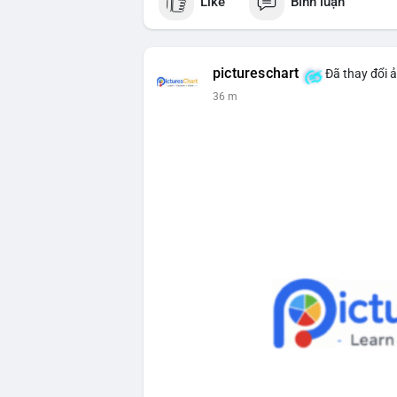
Like
Bình luận
một cá voi đang thực hiện hành vi chuyể
động thái này có thể là bước khởi đầu ch
hoặc ngược lại, chuyển lên sàn giao dịc
nhận khiến thị trường dễ phản ứng thận t
pictureschart
Đã thay đổi ả
dòng tiền này đổ vào sàn.
36 m
Lời khuyên cho nhà đầu tư nhỏ lẻ:
Theo dõi xác nhận giao dịch và dòng tiề
cân nhắc quản trị rủi ro, tránh hành động
hiệu tích cực cho xu hướng dài hạn.
#1756513btc
#vilanh
#tichluydaihan
#gi