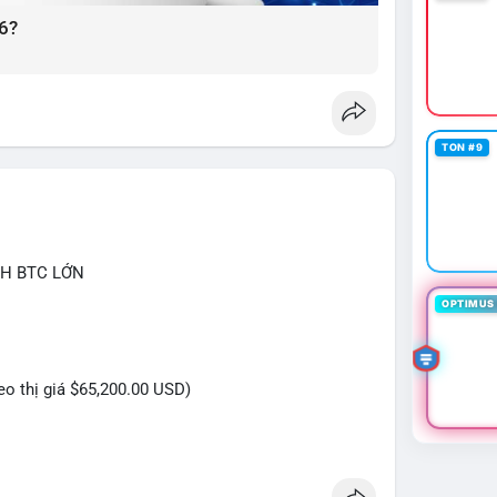
6?
TON #9
CH BTC LỚN
OPTIMUS 
heo thị giá $65,200.00 USD)
 triệu USD được phát hiện trong Mempool cho thấy