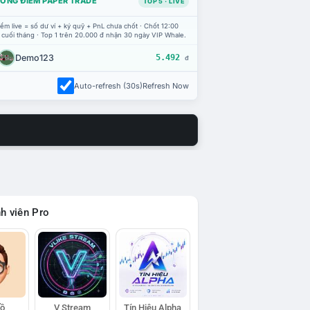
ỔNG ĐIỂM PAPER TRADE
TOP 5 · LIVE
ểm live = số dư ví + ký quỹ + PnL chưa chốt · Chốt 12:00
 cuối tháng · Top 1 trên 20.000 đ nhận 30 ngày VIP Whale.
Demo123
5.492
đ
Auto-refresh (30s)
Refresh Now
h viên Pro
Hồ
V Stream
Tín Hiệu Alpha