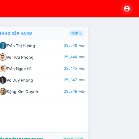
BẢNG XẾP HẠNG
TOP 5
Trần Thị Hương
25,548
VNĐ
À CHẾ TÀI XỬ LÝ VI PHẠM
Võ Hữu Phong
25,446
VNĐ
Trần Ngọc Hà
25,445
VNĐ
Võ Duy Phong
25,347
VNĐ
Đặng Kim Quỳnh
25,246
VNĐ