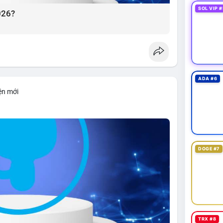
SOL VIP #
026?
ADA #6
ện mới
DOGE #7
TRX #8