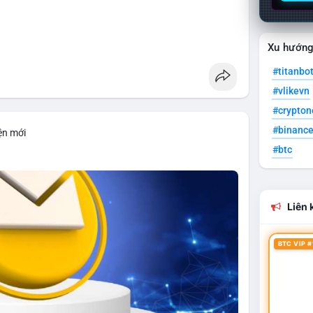
Xu hướn
#titanbo
#vlikevn
#crypto
#binanc
ện mới
#btc
Liên k
BTC VIP #