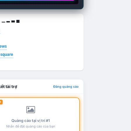
g ▁ ▂ ▃ ▄
t
news
esquare
ết tài trợ
Đăng quảng cáo
1
Quảng cáo tại vị trí #1
Nhấn để đặt quảng cáo của bạn