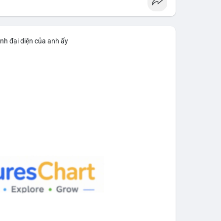
n dịch tài sản quy mô lớn. Với mức giá 65,200 USD,
o việc gom hàng vào ví lạnh nhằm tích lũy dài hạn,
h để chuẩn bị thanh khoản bán ra. Việc chưa xác
rọng, tạo áp lực tâm lý ngắn hạn lên giá BTC nếu
nh đại diện của anh ấy
n tiếp theo. Nếu BTC được chuyển đến ví sàn, hãy
 theo cảm xúc. Nếu chuyển sang ví lạnh, đây là tín
aodichlon
#mempoolbtc