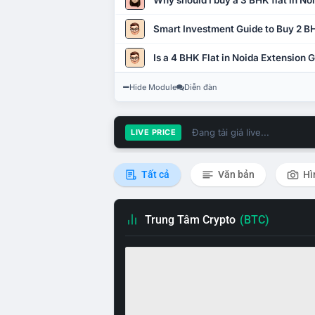
Why should I buy a 3 BHK flat in No
Smart Investment Guide to Buy 2 BH
Is a 4 BHK Flat in Noida Extension
Hide Module
Diễn đàn
Đang tải giá live...
LIVE PRICE
Tất cả
Văn bản
Hì
Trung Tâm Crypto
(BTC)