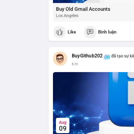
Buy Old Gmail Accounts
Los Angeles
Like
Bình luận
BuyGithub202
đã tạo sự ki
6 m
Aug
09