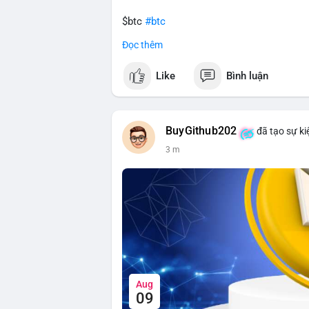
$btc
#btc
Đọc thêm
#vlikevn
#titanbot
Like
Bình luận
📰 Nguồn: CoinDesk
BuyGithub202
đã tạo sự ki
3 m
Aug
09