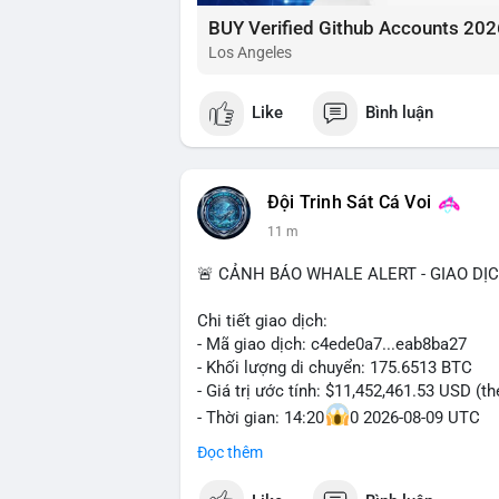
BUY Verified Github Accounts 202
Los Angeles
Like
Bình luận
Đội Trinh Sát Cá Voi
11 m
🚨 CẢNH BÁO WHALE ALERT - GIAO DỊ
Chi tiết giao dịch:
- Mã giao dịch: c4ede0a7...eab8ba27
- Khối lượng di chuyển: 175.6513 BTC
- Giá trị ước tính: $11,452,461.53 USD (t
- Thời gian: 14:20
0 2026-08-09 UTC
Đọc thêm
Nhận định phân tích:
Khối lượng 175.65 BTC trị giá hơn 11.45