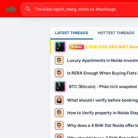
LATEST THREADS
HOTTEST THREADS
CẢNH BÁO BẢO MẬT &amp
VÀNG
Luxury Apartments in Noida Invest
Is RERA Enough When Buying Flats 
BTC (Bitcoin) - Phân tích snapsho
What should I verify before booking
How to Verify property in Noida Ste
Why does a 4 BHK flat Noida offer b