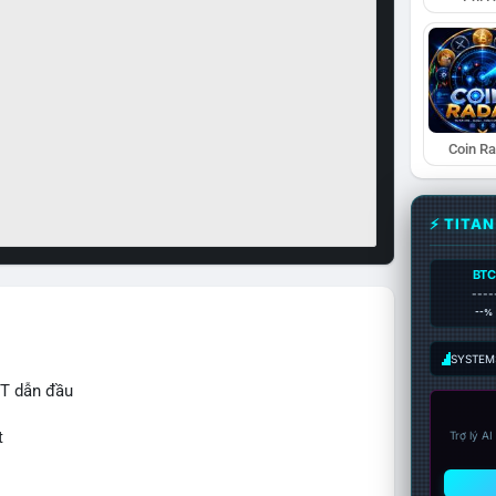
Coin R
⚡ TITA
BTC
----
--%
SYSTEM:
IT dẫn đầu
t
Trợ lý A