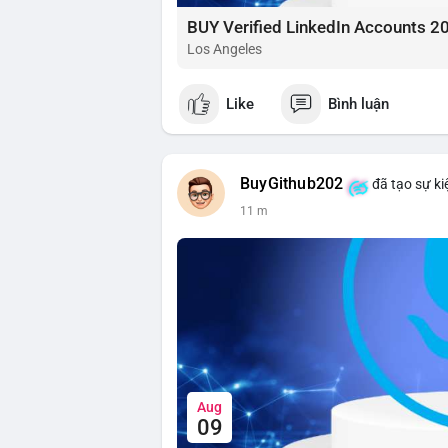
BUY Verified LinkedIn Accounts 2
Los Angeles
Like
Bình luận
BuyGithub202
đã tạo sự ki
11 m
Aug
09