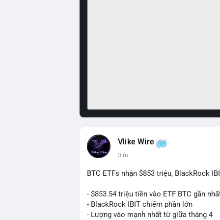
Vlike Wire
3 m
BTC ETFs nhận $853 triệu, BlackRock IB
- $853.54 triệu tiền vào ETF BTC gần nhấ
- BlackRock IBIT chiếm phần lớn
- Lượng vào mạnh nhất từ giữa tháng 4