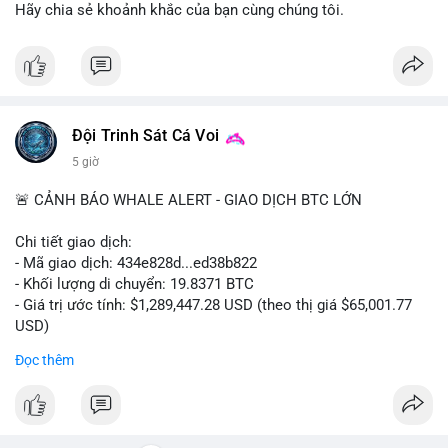
ra.
Hãy chia sẻ khoảnh khắc của bạn cùng chúng tôi.
Lời khuyên cho nhà đầu tư nhỏ lẻ: Quan sát dòng tiền vào/ra
các sàn lớn trong 24-48 giờ tới. Tránh hành động theo cảm
tính; nếu giá giảm nhẹ do tâm lý, có thể là cơ hội nhưng cần
quản lý rủi ro chặt chẽ. Không nên sử dụng đòn bẩy cao trong
thời điểm này.
Đội Trinh Sát Cá Voi
5 giờ
#61dot37btc
#chuyenvilanh
#tichluydaihan
#btcmempool
#aplucban
🚨 CẢNH BÁO WHALE ALERT - GIAO DỊCH BTC LỚN
Chi tiết giao dịch:
- Mã giao dịch: 434e828d...ed38b822
- Khối lượng di chuyển: 19.8371 BTC
- Giá trị ước tính: $1,289,447.28 USD (theo thị giá $65,001.77
USD)
- Thời gian: 05:19:14 2026-08-08 UTC
Đọc thêm
Nhận định phân tích:
Giao dịch gần 1.3 triệu USD được thực hiện trong khung giờ
thanh khoản thấp (sáng sớm UTC) cho thấy chủ ví có chủ đích