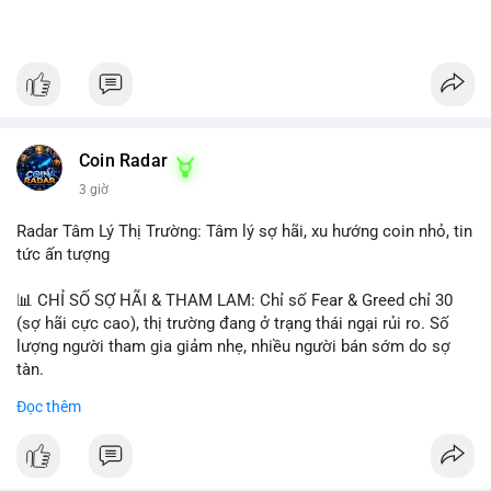
Coin Radar
3 giờ
Radar Tâm Lý Thị Trường: Tâm lý sợ hãi, xu hướng coin nhỏ, tin
tức ấn tượng
📊 CHỈ SỐ SỢ HÃI & THAM LAM: Chỉ số Fear & Greed chỉ 30
(sợ hãi cực cao), thị trường đang ở trạng thái ngại rủi ro. Số
lượng người tham gia giảm nhẹ, nhiều người bán sớm do sợ
tàn.
Đọc thêm
📈 XU HƯỚNG TÌM KIẾM & THẢO LUẬN: Biconomy (BICO),
Pudgy Penguins (PENGU), Bitcoin SV (BSV) và Kaspa (KAS) là
coin được tìm kiếm nhiều nhất. Chủ đề NFT (Pudgy Penguins),
AI (Hyperliquid) và ổn định (BSV) nổi bật.