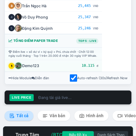
Trần Ngọc Hà
25,445
3
VNĐ
Võ Duy Phong
25,347
4
VNĐ
Đặng Kim Quỳnh
25,246
5
VNĐ
TỔNG ĐIỂM PAPER TRADE
TOP 5 · LIVE
Điểm live = số dư ví + ký quỹ + PnL chưa chốt · Chốt 12:00
ngày cuối tháng · Top 1 trên 20.000 đ nhận 30 ngày VIP Whale.
Demo123
10.115
1
đ
Hide Module
Diễn đàn
Auto-refresh (30s)
Refresh Now
Đang tải giá live...
LIVE PRICE
Tất cả
Văn bản
Hình ảnh
Video
Trung Tâm
(BTC
Biểu Đồ Xu
Danh Sách Theo