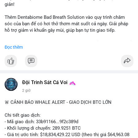
giản!
📰 Nguồn: CoinDesk
Thêm Dentabiome Bad Breath Solution vào quy trình chăm
sóc của bạn để có hơi thở thơm mát suốt cả ngày. Giải pháp
hỗ trợ giảm vi khuẩn gây mùi, giúp bạn tự tin giao tiếp.
Bắt đầu ngay hôm nay với bước chăm sóc nhỏ nhưng hiệu quả
Đọc thêm
lớn cho nụ cười khỏe mạnh.
#dentabiome
#badbreathsolution
#hoithothommat
#chamsocrangmieng
#suckhoerangmieng
#nucuoitutin
Đội Trinh Sát Cá Voi
2 giờ
🚨 CẢNH BÁO WHALE ALERT - GIAO DỊCH BTC LỚN
Chi tiết giao dịch:
- Mã giao dịch: 33b91166...9f2c389d
- Khối lượng di chuyển: 289.9251 BTC
- Giá trị ước tính: $18,834,429.22 USD (theo thị giá $64,963.08