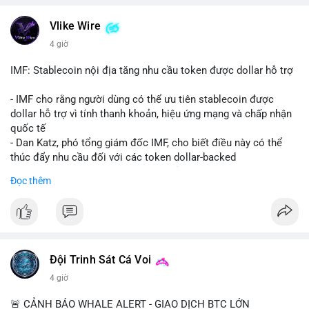
💬 DÒNG CHẢY TIN TỨC & TRUYỀN THÔNG: Bàn tán trên
Vlike Wire
Binance Square tập trung vào lệnh kẹp, dự báo NVDA và Musk
4 giờ
Starship 13. Telegram nhấn mạnh luật mới tại Brazil và tranh
luận về Clearity Act.
IMF: Stablecoin nội địa tăng nhu cầu token được dollar hỗ trợ
💡 NHẬN ĐỊNH & KHUYẾN NGHỊ: Tâm lý ngắn hạn vẫn tiêu
- IMF cho rằng người dùng có thể ưu tiên stablecoin được
cực do sợ hãi, nhưng xu hướng coin nhỏ và tin tức AI/NVIDA
dollar hỗ trợ vì tính thanh khoản, hiệu ứng mạng và chấp nhận
có thể tạo cơ hội mua sớm. Cần theo dõi sự thay đổi trong
quốc tế
chính sách crypto Mỹ.
- Dan Katz, phó tổng giám đốc IMF, cho biết điều này có thể
thúc đẩy nhu cầu đối với các token dollar-backed
📊 Nguồn: Radar Tâm Lý Thị Trường
- Nhận định được đưa ra trong bối cảnh các quốc gia phát
Đọc thêm
triển stablecoin nội địa
$btc $eth
#vlikevn
#titanbot
Đội Trinh Sát Cá Voi
📰 Nguồn: Cointelegraph
4 giờ
🚨 CẢNH BÁO WHALE ALERT - GIAO DỊCH BTC LỚN