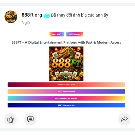
$btc
#289btc
#chuyenvilon
#giaodichchuaxacnhan
#biendongcung
#mucgia64963
#vlikevn
#titanbot
888ft org
Đã thay đổi ảnh bìa của anh ấy
3 giờ
📰 Nguồn: CoinDesk