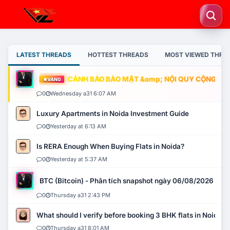
LATEST THREADS
HOTTEST THREADS
MOST VIEWED THRE
CẢNH BÁO BẢO MẬT &amp; NỘI QUY CỘNG ĐỒNG
VÀNG
0
Wednesday a31 6:07 AM
Luxury Apartments in Noida Investment Guide
0
Yesterday at 6:13 AM
Is RERA Enough When Buying Flats in Noida?
0
Yesterday at 5:37 AM
BTC (Bitcoin) - Phân tích snapshot ngày 06/08/2026
0
Thursday a31 2:43 PM
What should I verify before booking 3 BHK flats in Noida?
0
Thursday a31 8:01 AM