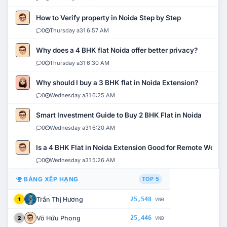
How to Verify property in Noida Step by Step
0
Thursday a31 6:57 AM
Why does a 4 BHK flat Noida offer better privacy?
0
Thursday a31 6:30 AM
Why should I buy a 3 BHK flat in Noida Extension?
0
Wednesday a31 6:25 AM
Smart Investment Guide to Buy 2 BHK Flat in Noida
0
Wednesday a31 6:20 AM
Is a 4 BHK Flat in Noida Extension Good for Remote Work?
0
Wednesday a31 5:26 AM
BẢNG XẾP HẠNG
TOP 5
Trần Thị Hương
25,548
1
VNĐ
Võ Hữu Phong
25,446
2
VNĐ