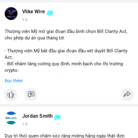
Vlike Wire
1 h
Thượng viện Mỹ mở giai đoạn đầu bình chọn Bill Clarity Act,
cho phép dự án qua tháng tới
- Thượng viện Mỹ bắt đầu giai đoạn đầu xét duyệt Bill Clarity
Act.
- Bill nhằm tăng cường quy định, minh bạch cho thị trường
crypto.
- Đạt 60 phiếu cần thiết để tiến tới tháng tới.
Đọc thêm
- Bill có thể ảnh hưởng pháp lý, hoạt động của các đồng tiền kỹ
thuật số.
#binancesquare
#cryptonews
#regulation
#ussenate
#clarityact
Jordan Smith
$btc $eth
1 h
#vlikevn
#titanbot
Duy trì thói quen chăm sóc răng miệng hằng ngày thật đơn