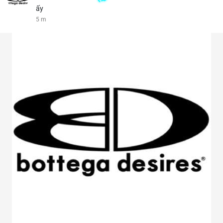
ấy
5 m