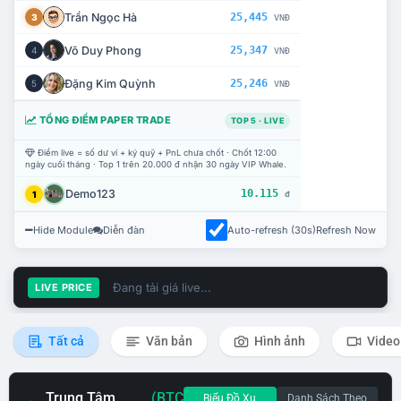
Trần Ngọc Hà
25,445
3
VNĐ
Võ Duy Phong
25,347
4
VNĐ
Đặng Kim Quỳnh
25,246
5
VNĐ
TỔNG ĐIỂM PAPER TRADE
TOP 5 · LIVE
Điểm live = số dư ví + ký quỹ + PnL chưa chốt · Chốt 12:00
ngày cuối tháng · Top 1 trên 20.000 đ nhận 30 ngày VIP Whale.
Demo123
10.115
1
đ
Hide Module
Diễn đàn
Auto-refresh (30s)
Refresh Now
Đang tải giá live...
LIVE PRICE
Tất cả
Văn bản
Hình ảnh
Video
Trung Tâm
(BTC
Biểu Đồ Xu
Danh Sách Theo