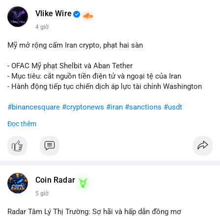
Vlike Wire
4 giờ
Mỹ mở rộng cấm Iran crypto, phạt hai sàn
- OFAC Mỹ phạt Shelbit và Aban Tether
- Mục tiêu: cắt nguồn tiền điện tử và ngoại tệ của Iran
- Hành động tiếp tục chiến dịch áp lực tài chính Washington
#binancesquare
#cryptonews
#iran
#sanctions
#usdt
Đọc thêm
$usdt
#vlikevn
#titanbot
📰 Nguồn: CoinDesk
Coin Radar
5 giờ
Radar Tâm Lý Thị Trường: Sợ hãi và hấp dẫn đồng mơ