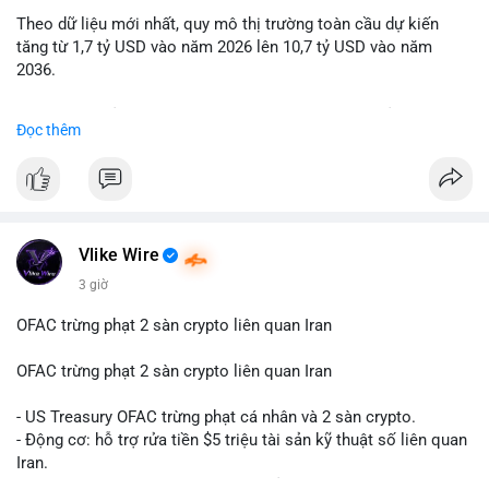
Theo dữ liệu mới nhất, quy mô thị trường toàn cầu dự kiến
Lời khuyên: Nhà đầu tư nhỏ lẻ nên quan sát thêm 2-4 giờ sau
tăng từ 1,7 tỷ USD vào năm 2026 lên 10,7 tỷ USD vào năm
khi giao dịch được xác nhận, tránh hành động theo cảm xúc.
2036.
Xác minh địa chỉ ví đích trước khi đưa ra quyết định vào lệnh,
ưu tiên quản trị rủi ro trong giai đoạn biến động mạnh.
Mức tăng trưởng này tương ứng với tốc độ tăng trưởng kép
Đọc thêm
hàng năm (CAGR) ấn tượng lên tới 20,2%.
#99dot6btc
#capvoichuyentien
#vilanhtichluy
#aplucban
#btcmempool65k
Điều gì đang thúc đẩy sự tăng trưởng vượt bậc này? Hãy cùng
theo dõi các phân tích chuyên sâu về xu hướng công nghệ và
nhu cầu thị trường trong thời gian tới.
Vlike Wire
3 giờ
OFAC trừng phạt 2 sàn crypto liên quan Iran
OFAC trừng phạt 2 sàn crypto liên quan Iran
- US Treasury OFAC trừng phạt cá nhân và 2 sàn crypto.
- Động cơ: hỗ trợ rửa tiền $5 triệu tài sản kỹ thuật số liên quan
Iran.
- Các sàn bị cấm hoạt động, tài khoản bị khóa.