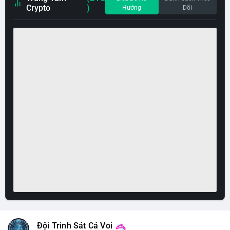
Crypto
)
Hướng
Dõi
Đội Trinh Sát Cá Voi