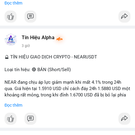
Đọc thêm
- Tác động: rủi ro cho thị trường crypto, tăng áp lực pháp lý.
#binancesquare
#cryptonews
#ofac
#ussanctions
#iran
$btc $eth
Tín Hiệu Alpha
#vlikevn
#titanbot
3 giờ
📰 Nguồn: Cointelegraph
🔮 TÍN HIỆU GIAO DỊCH CRYPTO - NEARUSDT
Loại tín hiệu: 🔴 BÁN (Short/Sell)
NEAR đang chịu áp lực giảm mạnh khi mất 4.1% trong 24h
qua. Giá hiện tại 1.5910 USD chỉ cách đáy 24h 1.5880 USD một
khoảng rất mỏng, trong khi đỉnh 1.6700 USD đã bị bỏ lại phía
sau. Biên độ dao động ngày đạt 4.9%, cho thấy phe bán đang
Đọc thêm
kiểm soát hoàn toàn. Khối lượng giao dịch 10.29 triệu NEAR
không đủ lớn để tạo lực đỡ, xác nhận xu hướng đi xuống đang
tiếp diễn.
Khuyến nghị giao dịch: