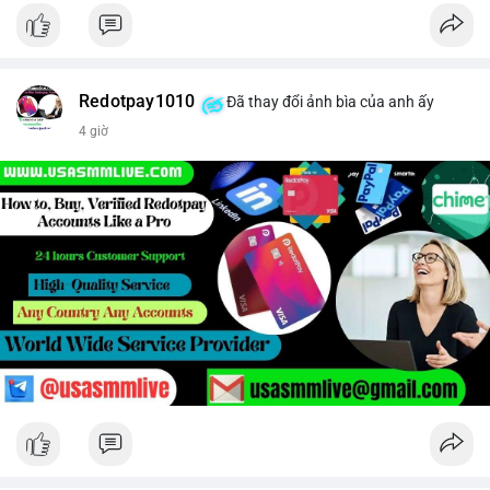
Redotpay1010
Đã thay đổi ảnh bìa của anh ấy
4 giờ