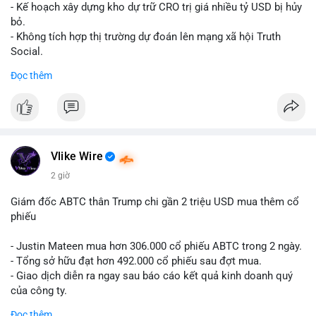
Lời khuyên cho nhà đầu tư nhỏ lẻ: Theo dõi xác nhận giao dịch
- Kế hoạch xây dựng kho dự trữ CRO trị giá nhiều tỷ USD bị hủy
và dòng tiền tiếp theo từ ví nguồn. Khối lượng này chưa đủ tạo
bỏ.
áp lực bán mạnh, nhưng nếu xuất hiện thêm 2-3 giao dịch
- Không tích hợp thị trường dự đoán lên mạng xã hội Truth
tương tự trong 24 giờ tới, khả năng cao là sóng điều chỉnh
Social.
ngắn hạn. Giữ tỷ trọng danh mục hợp lý, tránh FOMO mua đuổi
Đọc thêm
ở vùng giá hiện tại.
#binancesquare
#cryptonews
#cro
#trump
#truthsocial
#12dot1btc
#786kusd
#dichuyenvinuong
#khangcu64900
$cro
#mempoolbtc
#vlikevn
#titanbot
Vlike Wire
📰 Nguồn: Cointelegraph
2 giờ
Giám đốc ABTC thân Trump chi gần 2 triệu USD mua thêm cổ
phiếu
- Justin Mateen mua hơn 306.000 cổ phiếu ABTC trong 2 ngày.
- Tổng sở hữu đạt hơn 492.000 cổ phiếu sau đợt mua.
- Giao dịch diễn ra ngay sau báo cáo kết quả kinh doanh quý
của công ty.
Đọc thêm