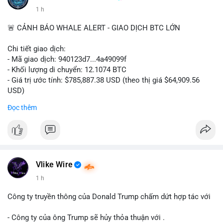
1 h
🚨 CẢNH BÁO WHALE ALERT - GIAO DỊCH BTC LỚN
Chi tiết giao dịch:
- Mã giao dịch: 940123d7...4a49099f
- Khối lượng di chuyển: 12.1074 BTC
- Giá trị ước tính: $785,887.38 USD (theo thị giá $64,909.56
USD)
- Thời gian: 22:17:40 2026-08-07 UTC
Đọc thêm
Nhận định phân tích hành vi của Cá voi dựa trên giao dịch này:
Khối lượng 12.1 BTC tương đương gần 786 nghìn USD được di
chuyển trong một giao dịch chưa xác nhận duy nhất. Mức giá
$64,909.56 đang nằm gần vùng kháng cự tâm lý quan trọng.
Động thái này có thể là bước chuẩn bị thanh khoản để bán ra,
Vlike Wire
hoặc tái phân bổ tài sản giữa các ví nóng nhằm tối ưu phí giao
1 h
dịch. Việc di chuyển một phần nhỏ trong tổng nắm giữ cho
thấy cá voi đang thăm dò thanh khoản thị trường trước khi có
Công ty truyền thông của Donald Trump chấm dứt hợp tác với
hành động lớn hơn.
- Công ty của ông Trump sẽ hủy thỏa thuận với .