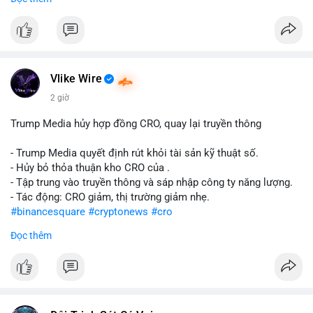
#abtc
#cryptonews
#stockmarket
#trump
$btc $eth
#vlikevn
#titanbot
Vlike Wire
📰 Nguồn: CoinDesk
2 giờ
Trump Media hủy hợp đồng CRO, quay lại truyền thông
- Trump Media quyết định rút khỏi tài sản kỹ thuật số.
- Hủy bỏ thỏa thuận kho CRO của .
- Tập trung vào truyền thông và sáp nhập công ty năng lượng.
- Tác động: CRO giảm, thị trường giảm nhẹ.
#binancesquare
#cryptonews
#cro
Đọc thêm
$cro
#vlikevn
#titanbot
📰 Nguồn: CoinDesk