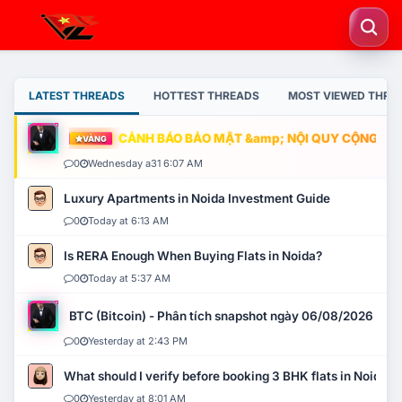
LATEST THREADS
HOTTEST THREADS
MOST VIEWED THRE
CẢNH BÁO BẢO MẬT &amp; NỘI QUY CỘNG ĐỒNG
VÀNG
0
Wednesday a31 6:07 AM
Luxury Apartments in Noida Investment Guide
0
Today at 6:13 AM
Is RERA Enough When Buying Flats in Noida?
0
Today at 5:37 AM
BTC (Bitcoin) - Phân tích snapshot ngày 06/08/2026
0
Yesterday at 2:43 PM
What should I verify before booking 3 BHK flats in Noida?
0
Yesterday at 8:01 AM