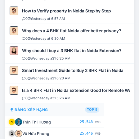
How to Verify property in Noida Step by Step
0
Yesterday at 6:57 AM
Why does a 4 BHK flat Noida offer better privacy?
0
Yesterday at 6:30 AM
Why should I buy a 3 BHK flat in Noida Extension?
0
Wednesday a31 6:25 AM
Smart Investment Guide to Buy 2 BHK Flat in Noida
0
Wednesday a31 6:20 AM
Is a 4 BHK Flat in Noida Extension Good for Remote Work?
0
Wednesday a31 5:26 AM
BẢNG XẾP HẠNG
TOP 5
Trần Thị Hương
25,548
1
VNĐ
Võ Hữu Phong
25,446
2
VNĐ