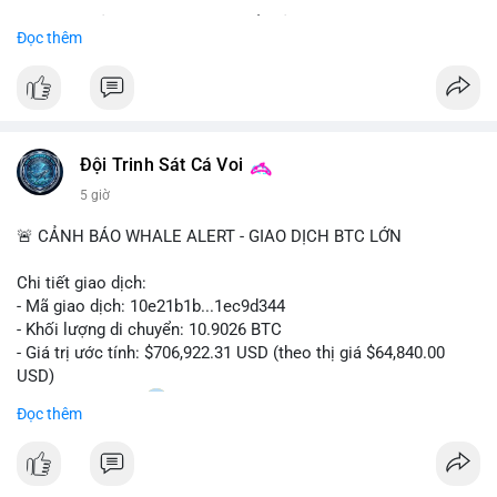
Sự tăng trưởng này được thúc đẩy bởi nhu cầu ngày càng cao
Đọc thêm
trong các lĩnh vực ô tô, logistics và thiết bị thông minh.
Doanh nghiệp cần theo dõi xu hướng này để nắm bắt cơ hội
đầu tư và phát triển giải pháp kết nối tiên tiến.
Đội Trinh Sát Cá Voi
5 giờ
🚨 CẢNH BÁO WHALE ALERT - GIAO DỊCH BTC LỚN
Chi tiết giao dịch:
- Mã giao dịch: 10e21b1b...1ec9d344
- Khối lượng di chuyển: 10.9026 BTC
- Giá trị ước tính: $706,922.31 USD (theo thị giá $64,840.00
USD)
- Thời gian: 18:20
0 2026-08-07 UTC
Đọc thêm
Nhận định phân tích:
Giao dịch 10.9 BTC trị giá hơn 706 nghìn USD được thực hiện
trong khung giờ thanh khoản mỏng (giờ châu Á) cho thấy chủ