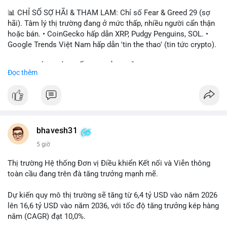
📊 CHỈ SỐ SỢ HÃI & THAM LAM: Chỉ số Fear & Greed 29 (sợ
hãi). Tâm lý thị trường đang ở mức thấp, nhiều người cẩn thận
hoặc bán. • CoinGecko hấp dẫn XRP, Pudgy Penguins, SOL. •
Google Trends Việt Nam hấp dẫn 'tin the thao' (tin tức crypto).
📈 XU HƯỚNG TÌM KIẾM & THẢO LUẬN: • XRP, SOL, PENGU,
Đọc thêm
ONDO, CASHCAT. • Chủ đề 'tô thị ty na' (tỷ giá) và 'giao thông'
(giao thông tài chính). • Bàn tán Binance Square tập trung vào
BTC breakout và lệnh long/short.
💬 DÒNG CHẢY TIN TỨC & TRUYỀN THÔNG: • Trump khẳng
định crypto là 'vấn đề lớn' giúp giảm áp lực USD. • Binance hỗ
bhavesh31
trợ cổ phiếu Apple/IBM. • Bài đăng hấp dẫn về $HFT, $SKYAI,
5 giờ
$BICO. • Tin nhắn cảnh báo về hack North Korea (Bybit).
Thị trường Hệ thống Đơn vị Điều khiển Kết nối và Viễn thông
💡 NHẬN ĐỊNH & KHUYẾN NGHỊ: Tâm lý thị trường đang phân
toàn cầu đang trên đà tăng trưởng mạnh mẽ.
cực. Sợ hãi do chỉ số thấp, nhưng hấp dẫn từ xu hướng meme
coin (PENGU, CASHCAT) và tin cậy từ các dự án lớn (BTC,
Dự kiến quy mô thị trường sẽ tăng từ 6,4 tỷ USD vào năm 2026
SOL). Rủi ro tăng nếu không có thông tin rõ ràng về quy định.
lên 16,6 tỷ USD vào năm 2036, với tốc độ tăng trưởng kép hàng
năm (CAGR) đạt 10,0%.
📊 Nguồn: Radar Tâm Lý Thị Trường