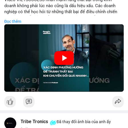
doanh không phải lúc nào cũng là dấu hiệu xấu. Các doanh
nghiệp có thể học hỏi từ những thất bại để điều chỉnh chiến
lược, phát triển sản phẩm mới, hoặc phát hiện lỗi trong quy
Đọc thêm
trình. Trong lĩnh vực tài chính và crypto, hiểu rõ nguyên nhân
thất bại giúp quản lý rủi ro hiệu quả và tránh lặp lại sai lầm.
Điều này đặc biệt quan trọng khi áp dụng vào các mô hình kinh
doanh mới hoặc đầu tư vào dự án blockchain.
🎥 Xem video trực tiếp tại:
Nguồn: VIETSUCCESS
Tribe Tronics
Đã thay đổi ảnh bìa của anh ấy