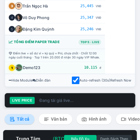
Trần Ngọc Hà
25,445
3
VNĐ
Võ Duy Phong
25,347
4
VNĐ
Đặng Kim Quỳnh
25,246
5
VNĐ
TỔNG ĐIỂM PAPER TRADE
TOP 5 · LIVE
Điểm live = số dư ví + ký quỹ + PnL chưa chốt · Chốt 12:00
ngày cuối tháng · Top 1 trên 20.000 đ nhận 30 ngày VIP Whale.
Demo123
10.115
1
đ
Hide Module
Diễn đàn
Auto-refresh (30s)
Refresh Now
Đang tải giá live...
LIVE PRICE
Tất cả
Văn bản
Hình ảnh
Video
Trung Tâm
(BTC
Biểu Đồ Xu
Danh Sách Theo