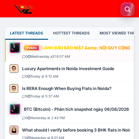
LATEST THREADS
HOTTEST THREADS
MOST VIEWED THRE
CẢNH BÁO BẢO MẬT &amp; NỘI QUY CỘNG ĐỒNG
VÀNG
0
Wednesday a31 6:07 AM
Luxury Apartments in Noida Investment Guide
0
Today at 6:13 AM
Is RERA Enough When Buying Flats in Noida?
0
Today at 5:37 AM
BTC (Bitcoin) - Phân tích snapshot ngày 06/08/2026
0
Yesterday at 2:43 PM
What should I verify before booking 3 BHK flats in Noida?
0
Yesterday at 8:01 AM