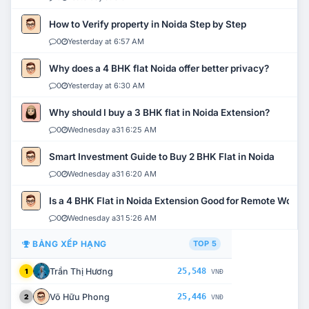
How to Verify property in Noida Step by Step
0
Yesterday at 6:57 AM
Why does a 4 BHK flat Noida offer better privacy?
0
Yesterday at 6:30 AM
Why should I buy a 3 BHK flat in Noida Extension?
0
Wednesday a31 6:25 AM
Smart Investment Guide to Buy 2 BHK Flat in Noida
0
Wednesday a31 6:20 AM
Is a 4 BHK Flat in Noida Extension Good for Remote Work?
0
Wednesday a31 5:26 AM
BẢNG XẾP HẠNG
TOP 5
Trần Thị Hương
25,548
1
VNĐ
Võ Hữu Phong
25,446
2
VNĐ