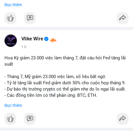
hình AI (
#gpt
,
#deepseek
,
#gemini
,
#claude
,
#ai
).
Đọc thêm
#russia
#cryptonews
#regulation
#fsb
$btc $eth
#vlikevn
#titanbot
Vlike Wire
📰 Nguồn: CoinDesk
1 h
Hoa Kỳ giảm 23.000 việc làm tháng 7, đặt câu hỏi Fed tăng lãi
suất
- Tháng 7, Mỹ giảm 23.000 việc làm, số liệu bất ngờ.
- Tỷ lệ tăng lãi suất Fed giảm dưới 50% cho cuộc họp tháng 9.
- Dự báo thị trường crypto có thể giảm nhẹ do lo ngại lãi suất.
- Các đồng tiền lớn có thể phản ứng: BTC, ETH.
Đọc thêm
#binancesquare
#cryptonews
#btc
#eth
$btc $eth
#vlikevn
#titanbot