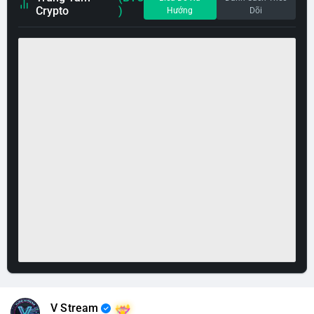
Crypto
)
Hướng
Dõi
V Stream