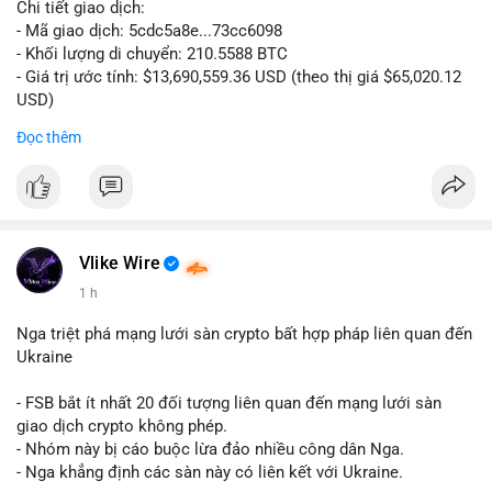
Chi tiết giao dịch:
- Mã giao dịch: 5cdc5a8e...73cc6098
- Khối lượng di chuyển: 210.5588 BTC
- Giá trị ước tính: $13,690,559.36 USD (theo thị giá $65,020.12
USD)
- Thời gian: 14:19:51 2026-08-07 UTC
Đọc thêm
Nhận định phân tích hành vi của Cá voi dựa trên giao dịch này
(ví dụ: chuyển dịch lượng lớn coin, gom hàng ví lạnh, áp lực
bán tiềm năng...) và tác động tâm lý thị trường.
Lời khuyên ngắn gọn cho nhà đầu tư nhỏ lẻ.
Vlike Wire
Hashtags: Tự trích xuất 3-5 hashtag ĐỘC NHẤT từ nội dung
1 h
chính của bài viết này. Hashtag phải là các từ khóa cụ thể xuất
hiện trong bài (khối lượng BTC, hành vi cá voi, loại ví, mức giá
Nga triệt phá mạng lưới sàn crypto bất hợp pháp liên quan đến
USD). TUYỆT ĐỐI KHÔNG lặp lại các hashtag chung chung
Ukraine
giống nhau ở mọi bài như
#whalealert
,
#smartmoney
,
#cryptonews
,
#vlikesignals
. Mỗi bài viết phải có bộ hashtag
- FSB bắt ít nhất 20 đối tượng liên quan đến mạng lưới sàn
riêng biệt phản ánh đúng nội dung cụ thể của giao dịch đó. Ví
giao dịch crypto không phép.
dụ nếu giao dịch 45 BTC chuyển ví lạnh:
#45btc
#vilanh
- Nhóm này bị cáo buộc lừa đảo nhiều công dân Nga.
#tichluydaihan
#btcmempool
. KHÔNG dùng hashtag tên mô
- Nga khẳng định các sàn này có liên kết với Ukraine.