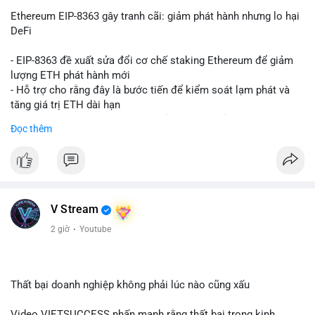
Ethereum EIP-8363 gây tranh cãi: giảm phát hành nhưng lo hại
DeFi
- EIP-8363 đề xuất sửa đổi cơ chế staking Ethereum để giảm
lượng ETH phát hành mới
- Hỗ trợ cho rằng đây là bước tiến để kiểm soát lạm phát và
tăng giá trị ETH dài hạn
- Các nhà phê bình lo ngại việc giảm phần thưởng sẽ làm yếu
Đọc thêm
động lực staking, ảnh hưởng đến bảo mật mạng lưới
- Lo ngại thêm: có thể làm giảm hấp dẫn của DeFi, giảm sự phi
tập trung và làm chậm sự tham gia của nhà đầu tư istituционаl
- Diễn ra trong bối cảnh Ethereum đang cân bằng giữa giảm
phát hành và duy trì sức hấp dẫn cho hệ sinh thái
#binancesquare
#cryptonews
#eth
#defi
#eip8363
V Stream
2 giờ
·
Youtube
$eth
#vlikevn
#titanbot
Thất bại doanh nghiệp không phải lúc nào cũng xấu
📰 Nguồn: Cointelegraph
Video VIETSUCCESS nhấn mạnh rằng thất bại trong kinh