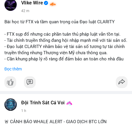
Vlike Wire
42 m
Bài học từ FTX và tầm quan trọng của Đạo luật CLARITY
- FTX sụp đổ nhưng các phần tuân thủ pháp luật vẫn tồn tại.
- Tài chính truyền thống đang hội nhập mạnh mẽ với tài sản số.
- Đạo luật CLARITY nhằm bảo vệ tài sản số tương tự tài chính
truyền thống nhưng Thượng viện Mỹ chưa thông qua.
- Cần khung pháp lý rõ ràng để đảm bảo an toàn cho nhà đầu
tư.
Đọc thêm
#binancesquare
#cryptonews
#ftx
#regulation
#clarityact
$btc $eth
#vlikevn
#titanbot
Đội Trinh Sát Cá Voi
1 h
📰 Nguồn: CoinDesk
🚨 CẢNH BÁO WHALE ALERT - GIAO DỊCH BTC LỚN