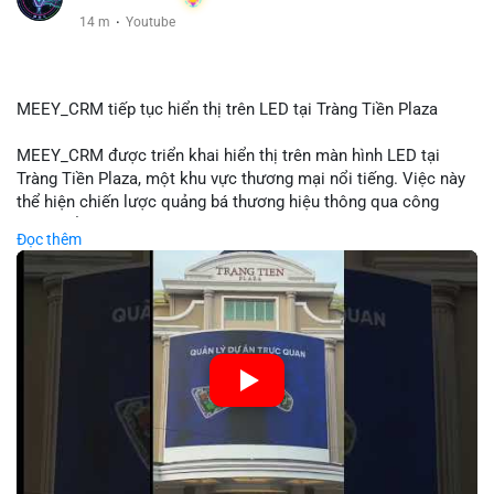
14 m
·
Youtube
MEEY_CRM tiếp tục hiển thị trên LED tại Tràng Tiền Plaza
MEEY_CRM được triển khai hiển thị trên màn hình LED tại
Tràng Tiền Plaza, một khu vực thương mại nổi tiếng. Việc này
thể hiện chiến lược quảng bá thương hiệu thông qua công
nghệ hiển thị công cộng. Tràng Tiền Plaza thu hút lượng khách
Đọc thêm
lớn hàng ngày, giúp tăng cường nhận diện thương hiệu
MEEY_CRM. Mô hình này kết hợp công nghệ LED với việc đặt
sản tại điểm giao thông quan trọng.
🎥 Xem video trực tiếp tại:
Nguồn: Đồng Tâm