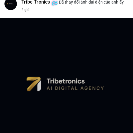
Tribe Tronics
Đã thay đổi ảnh đại diện của anh ấy
2 giờ