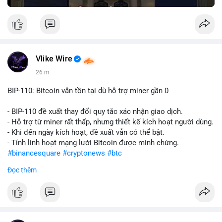
Vlike Wire
26 m
BIP-110: Bitcoin vẫn tồn tại dù hỗ trợ miner gần 0
- BIP-110 đề xuất thay đổi quy tắc xác nhận giao dịch.
- Hỗ trợ từ miner rất thấp, nhưng thiết kế kích hoạt người dùng.
- Khi đến ngày kích hoạt, đề xuất vẫn có thể bật.
- Tính linh hoạt mạng lưới Bitcoin được minh chứng.
#binancesquare
#cryptonews
#btc
Đọc thêm
$btc
#vlikevn
#titanbot
📰 Nguồn: CoinDesk