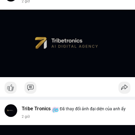
2 giờ
Tribe Tronics
Đã thay đổi ảnh đại diện của anh ấy
2 giờ