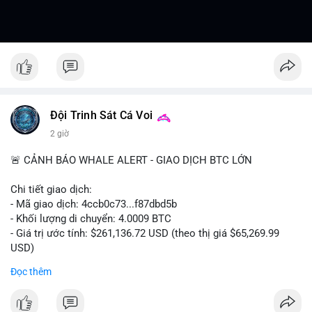
Đội Trinh Sát Cá Voi
2 giờ
🚨 CẢNH BÁO WHALE ALERT - GIAO DỊCH BTC LỚN
Chi tiết giao dịch:
- Mã giao dịch: 4ccb0c73...f87dbd5b
- Khối lượng di chuyển: 4.0009 BTC
- Giá trị ước tính: $261,136.72 USD (theo thị giá $65,269.99
USD)
- Thời gian: 13:19:46 2026-08-07 UTC
Đọc thêm
Nhận định phân tích:
Khối lượng 4.0009 BTC tương đương hơn 261 nghìn USD,