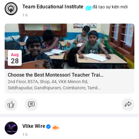
Team Educational Institute
đã tạo sự kiện mới
📰 Nguồn: CoinDesk
1 h
Aug
28
Choose the Best Montessori Teacher Training Institute in Coimbatore for a Rewarding Career
2nd Floor, 857A, Shop, 44, VKK Menon Rd,
Siddhapudur, Gandhipuram, Coimbatore, Tamil
Nadu 641044
Vlike Wire
1 h