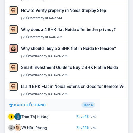
How to Verify property in Noida Step by Step
0
Yesterday at 6:57 AM
Why does a 4 BHK flat Noida offer better privacy?
0
Yesterday at 6:30 AM
Why should I buy a 3 BHK flat in Noida Extension?
0
Wednesday a31 6:25 AM
Smart Investment Guide to Buy 2 BHK Flat in Noida
0
Wednesday a31 6:20 AM
Is a 4 BHK Flat in Noida Extension Good for Remote Work?
0
Wednesday a31 5:26 AM
BẢNG XẾP HẠNG
TOP 5
Trần Thị Hương
25,548
1
VNĐ
Võ Hữu Phong
25,446
2
VNĐ