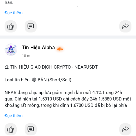
Iran.
- Các sàn bị cấm hoạt động, tài khoản bị khóa.
Đọc thêm
- Tác động: rủi ro cho thị trường crypto, tăng áp lực pháp lý.
#binancesquare
#cryptonews
#ofac
#ussanctions
#iran
$btc $eth
Tín Hiệu Alpha
#vlikevn
#titanbot
18 m
📰 Nguồn: Cointelegraph
🔮 TÍN HIỆU GIAO DỊCH CRYPTO - NEARUSDT
Loại tín hiệu: 🔴 BÁN (Short/Sell)
NEAR đang chịu áp lực giảm mạnh khi mất 4.1% trong 24h
qua. Giá hiện tại 1.5910 USD chỉ cách đáy 24h 1.5880 USD một
khoảng rất mỏng, trong khi đỉnh 1.6700 USD đã bị bỏ lại phía
sau. Biên độ dao động ngày đạt 4.9%, cho thấy phe bán đang
Đọc thêm
kiểm soát hoàn toàn. Khối lượng giao dịch 10.29 triệu NEAR
không đủ lớn để tạo lực đỡ, xác nhận xu hướng đi xuống đang
tiếp diễn.