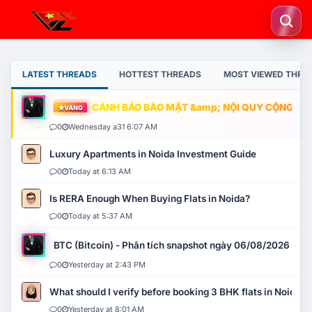
LATEST THREADS
HOTTEST THREADS
MOST VIEWED THRE
CẢNH BÁO BẢO MẬT &amp; NỘI QUY CỘNG ĐỒNG
VÀNG
0
Wednesday a31 6:07 AM
Luxury Apartments in Noida Investment Guide
0
Today at 6:13 AM
Is RERA Enough When Buying Flats in Noida?
0
Today at 5:37 AM
BTC (Bitcoin) - Phân tích snapshot ngày 06/08/2026
0
Yesterday at 2:43 PM
What should I verify before booking 3 BHK flats in Noida?
0
Yesterday at 8:01 AM