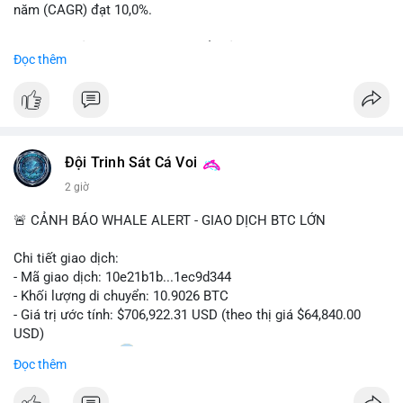
năm (CAGR) đạt 10,0%.
📊 Nguồn: Radar Tâm Lý Thị Trường
Sự tăng trưởng này được thúc đẩy bởi nhu cầu ngày càng cao
Đọc thêm
trong các lĩnh vực ô tô, logistics và thiết bị thông minh.
Doanh nghiệp cần theo dõi xu hướng này để nắm bắt cơ hội
đầu tư và phát triển giải pháp kết nối tiên tiến.
Đội Trinh Sát Cá Voi
2 giờ
🚨 CẢNH BÁO WHALE ALERT - GIAO DỊCH BTC LỚN
Chi tiết giao dịch:
- Mã giao dịch: 10e21b1b...1ec9d344
- Khối lượng di chuyển: 10.9026 BTC
- Giá trị ước tính: $706,922.31 USD (theo thị giá $64,840.00
USD)
- Thời gian: 18:20
0 2026-08-07 UTC
Đọc thêm
Nhận định phân tích: