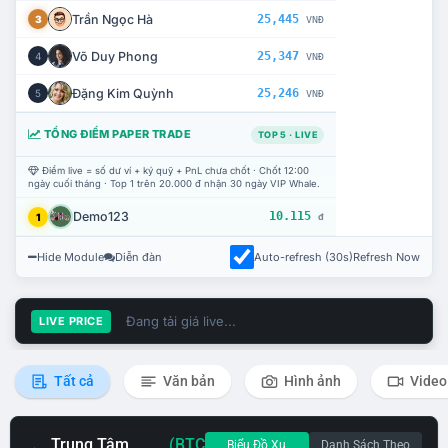
Trần Ngọc Hà
25,445
3
VNĐ
Võ Duy Phong
25,347
4
VNĐ
Đặng Kim Quỳnh
25,246
5
VNĐ
TỔNG ĐIỂM PAPER TRADE
TOP 5 · LIVE
Điểm live = số dư ví + ký quỹ + PnL chưa chốt · Chốt 12:00
ngày cuối tháng · Top 1 trên 20.000 đ nhận 30 ngày VIP Whale.
Demo123
10.115
1
đ
Hide Module
Diễn đàn
Auto-refresh (30s)
Refresh Now
Đang tải giá live...
LIVE PRICE
Tất cả
Văn bản
Hình ảnh
Video
Trung Tâm
(BTC
Biểu Đồ Xu
Danh Sách Theo