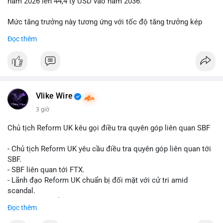
năm 2026 lên 44,4 tỷ USD vào năm 2036.
Mức tăng trưởng này tương ứng với tốc độ tăng trưởng kép
hàng năm (CAGR) đạt 5,9% trong giai đoạn dự báo.
Đọc thêm
Đây là tín hiệu tích cực cho các nhà sản xuất, nhà phân phối và
nhà đầu tư trong ngành vật liệu xây dựng và hạ tầng.
Bạn đánh giá thế nào về tiềm năng của dòng sản phẩm ống
nhựa polyolefin trong tương lai?
Vlike Wire
3 giờ
Chủ tịch Reform UK kêu gọi điều tra quyên góp liên quan SBF
- Chủ tịch Reform UK yêu cầu điều tra quyên góp liên quan tới
SBF.
- SBF liên quan tới FTX.
- Lãnh đạo Reform UK chuẩn bị đối mặt với cử tri amid
scandal.
- Sự kiện có thể ảnh hưởng đến hình ảnh SBF và FTX.
Đọc thêm
- Không có thông tin tác động thị trường ngay lập tức.
#binancesquare
#cryptonews
#sbf
#ftx
#reformuk