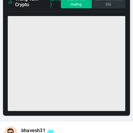
Crypto
)
Hướng
Dõi
bhavesh31