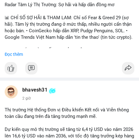
Radar Tâm Lý Thị Trường: Sợ hãi và hấp dẫn đồng mơ
📊 CHỈ SỐ SỢ HÃI & THAM LAM: Chỉ số Fear & Greed 29 (sợ
hãi). Tâm lý thị trường đang ở mức thấp, nhiều người cẩn thận
hoặc bán. • CoinGecko hấp dẫn XRP, Pudgy Penguins, SOL. •
Google Trends Việt Nam hấp dẫn 'tin the thao' (tin tức crypto).
📈 XU HƯỚNG TÌM KIẾM & THẢO LUẬN: • XRP, SOL, PENGU,
Đọc thêm
ONDO, CASHCAT. • Chủ đề 'tô thị ty na' (tỷ giá) và 'giao thông'
(giao thông tài chính). • Bàn tán Binance Square tập trung vào
BTC breakout và lệnh long/short.
💬 DÒNG CHẢY TIN TỨC & TRUYỀN THÔNG: • Trump khẳng
định crypto là 'vấn đề lớn' giúp giảm áp lực USD. • Binance hỗ
bhavesh31
trợ cổ phiếu Apple/IBM. • Bài đăng hấp dẫn về $HFT, $SKYAI,
2 giờ
$BICO. • Tin nhắn cảnh báo về hack North Korea (Bybit).
Thị trường Hệ thống Đơn vị Điều khiển Kết nối và Viễn thông
💡 NHẬN ĐỊNH & KHUYẾN NGHỊ: Tâm lý thị trường đang phân
toàn cầu đang trên đà tăng trưởng mạnh mẽ.
cực. Sợ hãi do chỉ số thấp, nhưng hấp dẫn từ xu hướng meme
coin (PENGU, CASHCAT) và tin cậy từ các dự án lớn (BTC,
Dự kiến quy mô thị trường sẽ tăng từ 6,4 tỷ USD vào năm 2026
SOL). Rủi ro tăng nếu không có thông tin rõ ràng về quy định.
lên 16,6 tỷ USD vào năm 2036, với tốc độ tăng trưởng kép hàng