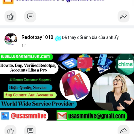
Redotpay1010
Đã thay đổi ảnh bìa của anh ấy
1 h