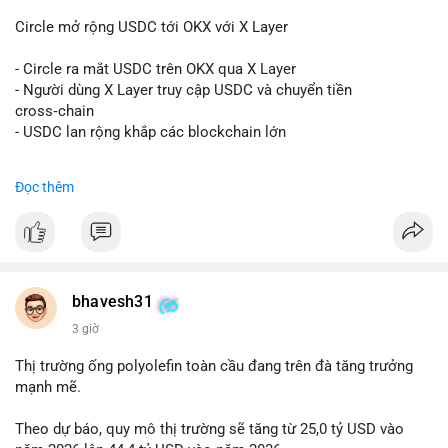
#sand
$skr
#skr
Circle mở rộng USDC tới OKX với X Layer
#vlikevn
#titanbot
- Circle ra mắt USDC trên OKX qua X Layer
📰 Nguồn: Decrypt
- Người dùng X Layer truy cập USDC và chuyển tiền
cross‑chain
- USDC lan rộng khắp các blockchain lớn
#binancesquare
#cryptonews
#usdc
#okx
#xlayer
Đọc thêm
$usdc
#vlikevn
#titanbot
📰 Nguồn: Cointelegraph
bhavesh31
3 giờ
Thị trường ống polyolefin toàn cầu đang trên đà tăng trưởng
mạnh mẽ.
Theo dự báo, quy mô thị trường sẽ tăng từ 25,0 tỷ USD vào