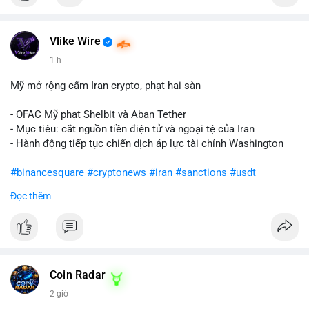
Vlike Wire
1 h
Mỹ mở rộng cấm Iran crypto, phạt hai sàn
- OFAC Mỹ phạt Shelbit và Aban Tether
- Mục tiêu: cắt nguồn tiền điện tử và ngoại tệ của Iran
- Hành động tiếp tục chiến dịch áp lực tài chính Washington
#binancesquare
#cryptonews
#iran
#sanctions
#usdt
Đọc thêm
$usdt
#vlikevn
#titanbot
📰 Nguồn: CoinDesk
Coin Radar
2 giờ