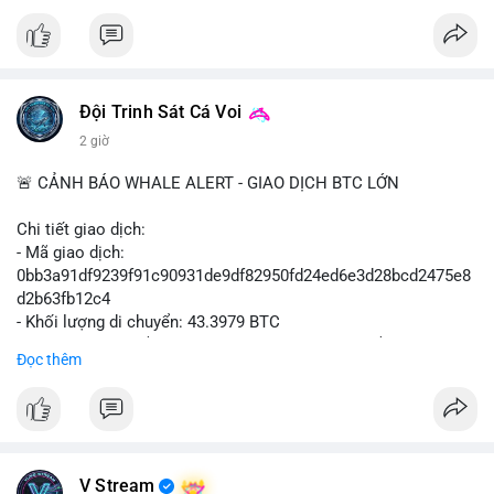
#vlikevn
#titanbot
📰 Nguồn: Cointelegraph
Đội Trinh Sát Cá Voi
2 giờ
🚨 CẢNH BÁO WHALE ALERT - GIAO DỊCH BTC LỚN
Chi tiết giao dịch:
- Mã giao dịch:
0bb3a91df9239f91c90931de9df82950fd24ed6e3d28bcd2475e8
d2b63fb12c4
- Khối lượng di chuyển: 43.3979 BTC
- Giá trị ước tính: $2,820,579.98 USD (theo thị giá $64,993.43
Đọc thêm
USD)
- Thời gian: 04:18
4 2026-08-08 UTC
Nhận định phân tích hành vi của Cá voi dựa trên giao dịch này:
Khối lượng 43.3979 BTC tương đương 2.82 triệu USD, một con
V Stream
số đủ lớn để tạo áp lực thanh khoản tức thời. Hành vi này có