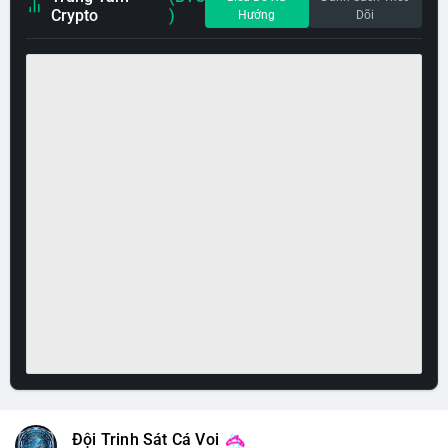
Crypto
)
Hướng
Dõi
Đội Trinh Sát Cá Voi