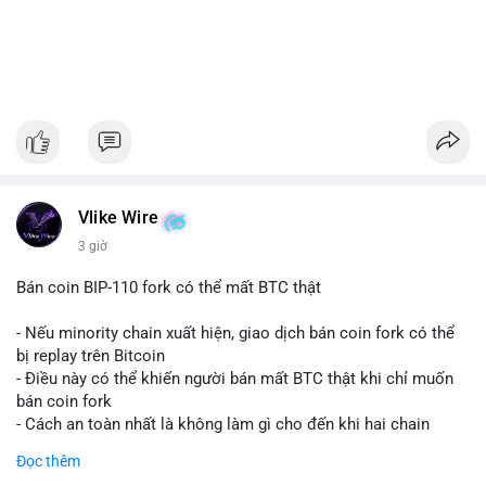
Vlike Wire
3 giờ
Bán coin BIP-110 fork có thể mất BTC thật
- Nếu minority chain xuất hiện, giao dịch bán coin fork có thể
bị replay trên Bitcoin
- Điều này có thể khiến người bán mất BTC thật khi chỉ muốn
bán coin fork
- Cách an toàn nhất là không làm gì cho đến khi hai chain
được tách riêng
Đọc thêm
-
#binancesquare
#cryptonews
#btc
#bip110