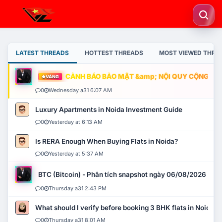
LATEST THREADS
HOTTEST THREADS
MOST VIEWED THRE
CẢNH BÁO BẢO MẬT &amp; NỘI QUY CỘNG ĐỒNG
VÀNG
0
Wednesday a31 6:07 AM
Luxury Apartments in Noida Investment Guide
0
Yesterday at 6:13 AM
Is RERA Enough When Buying Flats in Noida?
0
Yesterday at 5:37 AM
BTC (Bitcoin) - Phân tích snapshot ngày 06/08/2026
0
Thursday a31 2:43 PM
What should I verify before booking 3 BHK flats in Noida?
0
Thursday a31 8:01 AM