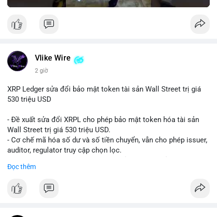
Vlike Wire
2 giờ
XRP Ledger sửa đổi bảo mật token tài sản Wall Street trị giá
530 triệu USD
- Đề xuất sửa đổi XRPL cho phép bảo mật token hóa tài sản
Wall Street trị giá 530 triệu USD.
- Cơ chế mã hóa số dư và số tiền chuyển, vẫn cho phép issuer,
auditor, regulator truy cập chọn lọc.
- Mục tiêu: tăng tính riêng tư, tuân thủ quy định, bảo vệ dữ liệu
Đọc thêm
tài chính.
- Đề xuất đang được xem xét bởi cộng đồng XRPL và các tổ
chức tài chính.
#binancesquare
#cryptonews
#xrp