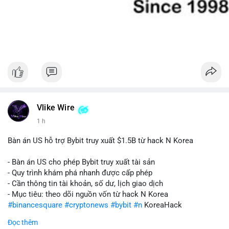
Vlike Wire
1 h
Bàn án US hỗ trợ Bybit truy xuất $1.5B từ hack N Korea
- Bàn án US cho phép Bybit truy xuất tài sản
- Quy trình khám phá nhanh được cấp phép
- Cần thông tin tài khoản, số dư, lịch giao dịch
- Mục tiêu: theo dõi nguồn vốn từ hack N Korea
#binancesquare
#cryptonews
#bybit
#n
KoreaHack
Đọc thêm
$btc $eth