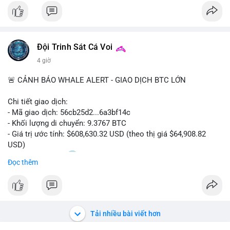
$btc
#vlikevn
#titanbot
Đội Trinh Sát Cá Voi
📰 Nguồn: CoinDesk
4 giờ
🚨 CẢNH BÁO WHALE ALERT - GIAO DỊCH BTC LỚN
Chi tiết giao dịch:
- Mã giao dịch: 56cb25d2...6a3bf14c
- Khối lượng di chuyển: 9.3767 BTC
- Giá trị ước tính: $608,630.32 USD (theo thị giá $64,908.82
USD)
- Thời gian: 02:20
0 2026-08-08 UTC
Đọc thêm
Nhận định phân tích:
Giao dịch gần 610 nghìn USD được thực hiện trong khung giờ
sáng sớm, thời điểm thanh khoản mỏng, cho thấy chủ ví ưu
tiên sự riêng tư hơn là tốc độ khớp lệnh. Với khối lượng trung
Tải nhiều bài viết hơn
bình lớn này, khả năng cao là cá voi đang tái phân bổ tài sản