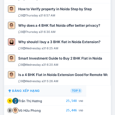
How to Verify property in Noida Step by Step
0
Thursday a31 6:57 AM
Why does a 4 BHK flat Noida offer better privacy?
0
Thursday a31 6:30 AM
Why should I buy a 3 BHK flat in Noida Extension?
0
Wednesday a31 6:25 AM
Smart Investment Guide to Buy 2 BHK Flat in Noida
0
Wednesday a31 6:20 AM
Is a 4 BHK Flat in Noida Extension Good for Remote Work?
0
Wednesday a31 5:26 AM
BẢNG XẾP HẠNG
TOP 5
Trần Thị Hương
25,548
1
VNĐ
Võ Hữu Phong
25,446
2
VNĐ