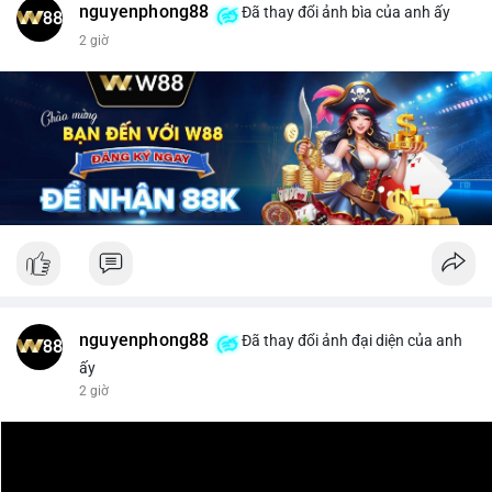
nguyenphong88
Đã thay đổi ảnh bìa của anh ấy
$xrp
2 giờ
#vlikevn
#titanbot
📰 Nguồn: CoinDesk
nguyenphong88
Đã thay đổi ảnh đại diện của anh
ấy
2 giờ