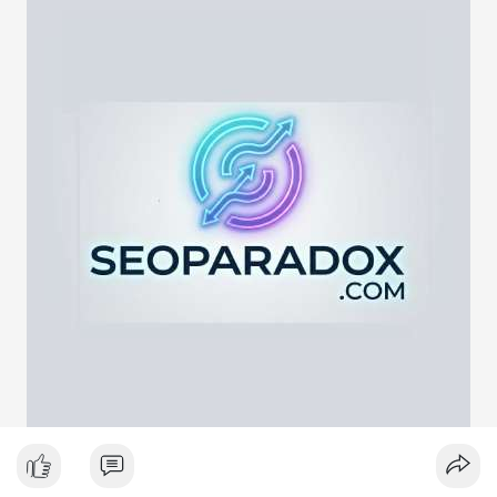
lực cung ngắn hạn. Tuy nhiên, nếu địa chỉ nhận là ví lạnh hoặc
ví tích lũy, động thái này phản ánh chiến lược nắm giữ dài hạn
giữa lúc thị trường biến động quanh mốc 65,000 USD. Việc
giao dịch chưa được xác nhận làm tăng sự chú ý của giới đầu
tư, có thể gây ra biến động giá tức thời.
Lời khuyên ngắn gọn cho nhà đầu tư nhỏ lẻ:
Hãy theo dõi xác nhận giao dịch và dòng tiền tiếp theo. Nếu
BTC bị chuyển lên sàn trong khung giờ thanh khoản thấp, hãy
thận trọng với nhịp điều chỉnh ngắn hạn. Không nên hành động
theo cảm xúc, hãy đặt lệnh dựa trên vùng hỗ trợ và kháng cự rõ
ràng.
#21dot71btc
#mempoolbtc
#chuyentiencavoi
#aplucban
#biendonggia