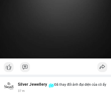
Lời khuyên:
Nhà đầu tư nhỏ lẻ nên theo dõi thêm 2-3 giao dịch lớn tiếp
theo trong 24 giờ. Nếu dòng tiền tiếp tục chảy vào ví lạnh, đó
là tín hiệu tích lũy. Tránh hành động theo cảm xúc trước một
giao dịch đơn lẻ.
#19dot8371btc
#vilanh
#tichluydaihan
#phanbotaisan
#gia65k
Silver Jewellery
Đã thay đổi ảnh đại diện của cô ấy
37 m