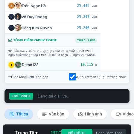
Trần Ngọc Hà
25,445
3
VNĐ
Võ Duy Phong
25,347
4
VNĐ
Đặng Kim Quỳnh
25,246
5
VNĐ
TỔNG ĐIỂM PAPER TRADE
TOP 5 · LIVE
Điểm live = số dư ví + ký quỹ + PnL chưa chốt · Chốt 12:00
ngày cuối tháng · Top 1 trên 20.000 đ nhận 30 ngày VIP Whale.
Demo123
10.115
1
đ
Hide Module
Diễn đàn
Auto-refresh (30s)
Refresh Now
Đang tải giá live...
LIVE PRICE
Tất cả
Văn bản
Hình ảnh
Video
Trung Tâm
(BTC
Biểu Đồ Xu
Danh Sách Theo