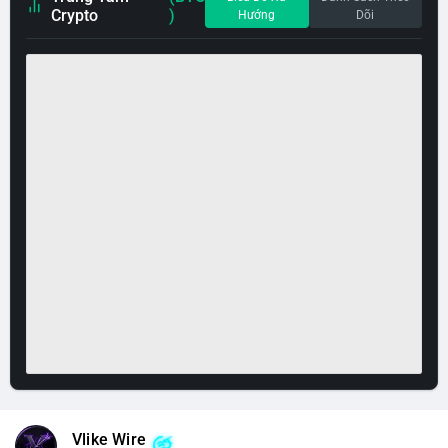
Crypto
)
Hướng
Dõi
Vlike Wire