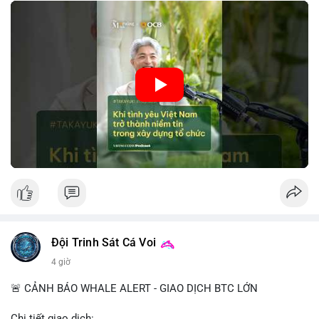
tin này giúp giảm rủi ro thị trường, cải thiện chi phí vốn và thúc
đẩy sự phát triển bền vững của ngành công nghệ tài chính. Các
nhà quản lý cần khai thác tinh thần này để xây dựng chiến lược
phát triển bền vững và thu hút vốn đầu tư.
🎥 Xem video trực tiếp tại:
Nguồn: VIETSUCCESS
Đội Trinh Sát Cá Voi
4 giờ
🚨 CẢNH BÁO WHALE ALERT - GIAO DỊCH BTC LỚN
Chi tiết giao dịch: