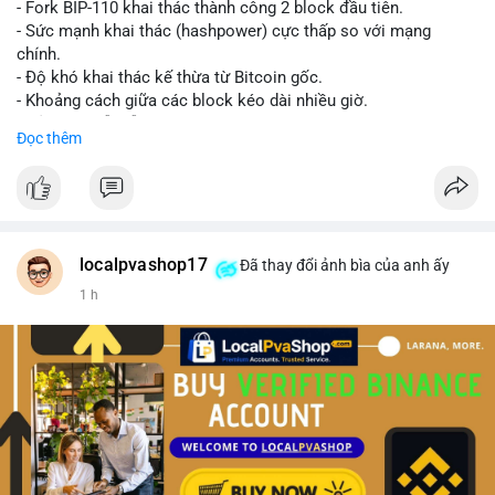
- Fork BIP-110 khai thác thành công 2 block đầu tiên.
- Sức mạnh khai thác (hashpower) cực thấp so với mạng
chính.
- Độ khó khai thác kế thừa từ Bitcoin gốc.
- Khoảng cách giữa các block kéo dài nhiều giờ.
- Cả hai chuỗi vẫn chấp nhận cùng một giao dịch.
Đọc thêm
#bitcoin
#btc
#cryptonews
#blockchain
#bip110
$btc
#vlikevn
#titanbot
localpvashop17
Đã thay đổi ảnh bìa của anh ấy
1 h
📰 Nguồn: CoinDesk