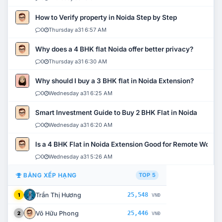
How to Verify property in Noida Step by Step
0
Thursday a31 6:57 AM
Why does a 4 BHK flat Noida offer better privacy?
0
Thursday a31 6:30 AM
Why should I buy a 3 BHK flat in Noida Extension?
0
Wednesday a31 6:25 AM
Smart Investment Guide to Buy 2 BHK Flat in Noida
0
Wednesday a31 6:20 AM
Is a 4 BHK Flat in Noida Extension Good for Remote Work?
0
Wednesday a31 5:26 AM
BẢNG XẾP HẠNG
TOP 5
Trần Thị Hương
25,548
1
VNĐ
Võ Hữu Phong
25,446
2
VNĐ