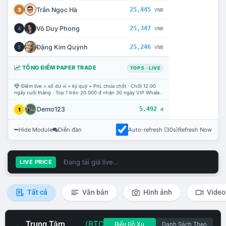
Trần Ngọc Hà
25,445
3
VNĐ
Võ Duy Phong
25,347
4
VNĐ
Đặng Kim Quỳnh
25,246
5
VNĐ
TỔNG ĐIỂM PAPER TRADE
TOP 5 · LIVE
Điểm live = số dư ví + ký quỹ + PnL chưa chốt · Chốt 12:00
ngày cuối tháng · Top 1 trên 20.000 đ nhận 30 ngày VIP Whale.
Demo123
5.492
1
đ
Hide Module
Diễn đàn
Auto-refresh (30s)
Refresh Now
Đang tải giá live...
LIVE PRICE
Tất cả
Văn bản
Hình ảnh
Video
Trung Tâm
(BTC
Biểu Đồ Xu
Danh Sách Theo