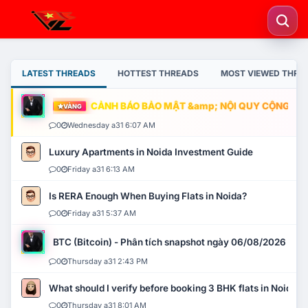
LATEST THREADS
HOTTEST THREADS
MOST VIEWED THRE
CẢNH BÁO BẢO MẬT &amp; NỘI QUY CỘNG ĐỒNG
VÀNG
0
Wednesday a31 6:07 AM
Luxury Apartments in Noida Investment Guide
0
Friday a31 6:13 AM
Is RERA Enough When Buying Flats in Noida?
0
Friday a31 5:37 AM
BTC (Bitcoin) - Phân tích snapshot ngày 06/08/2026
0
Thursday a31 2:43 PM
What should I verify before booking 3 BHK flats in Noida?
0
Thursday a31 8:01 AM