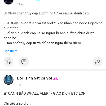
17 m
BTCPay chặn truy cập Lightning từ xa sau vụ đánh cắp
- BTCPay Foundation và Citadel21 xác nhận các node Lightning
bị rút tiền
- Số tiền bị đánh cắp và số người bị ảnh hưởng chưa được
công bố
- Hạn chế truy cập từ xa để ngăn ngừa thêm rủi ro
Đọc thêm
#binancesquare
#cryptonews
#btcpay
#lightningnetwork
#btc
$btc
#vlikevn
#titanbot
Đội Trinh Sát Cá Voi
📰 Nguồn: Cointelegraph
1 h
🚨 CẢNH BÁO WHALE ALERT - GIAO DỊCH BTC LỚN
Chi tiết giao dịch: