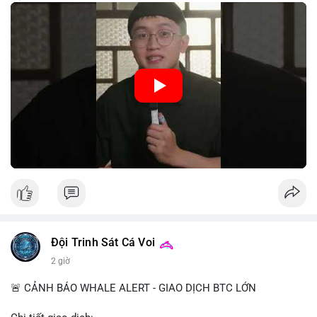
trung, CBDC là hình thức tiền pháp định được phát hành và
quản lý trực tiếp bởi Ngân hàng Trung ương nhằm tối ưu hóa
hệ thống thanh toán và tăng cường hiệu quả chính sách tiền tệ.
Việc triển khai CBDC hứa hẹn sẽ thay đổi diện mạo của hạ
tầng tài chính truyền thống, mang lại sự tiện lợi trong giao dịch
nhưng cũng đặt ra nhiều thách thức về quyền riêng tư và an
ninh mạng.
🎥 Xem video trực tiếp tại:
Nguồn: 5 Phút Crypto
Đội Trinh Sát Cá Voi
2 giờ
🚨 CẢNH BÁO WHALE ALERT - GIAO DỊCH BTC LỚN