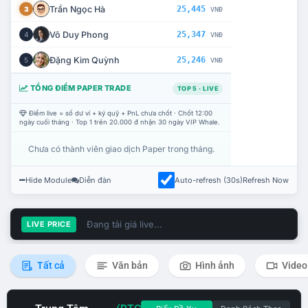
Trần Ngọc Hà
25,445
3
VNĐ
Võ Duy Phong
25,347
4
VNĐ
Đặng Kim Quỳnh
25,246
5
VNĐ
TỔNG ĐIỂM PAPER TRADE
TOP 5 · LIVE
Điểm live = số dư ví + ký quỹ + PnL chưa chốt · Chốt 12:00
ngày cuối tháng · Top 1 trên 20.000 đ nhận 30 ngày VIP Whale.
Chưa có thành viên giao dịch Paper trong tháng.
Hide Module
Diễn đàn
Auto-refresh (30s)
Refresh Now
Đang tải giá live...
LIVE PRICE
Tất cả
Văn bản
Hình ảnh
Video