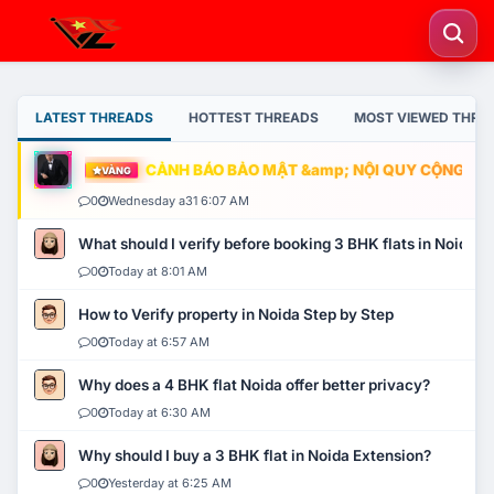
LATEST THREADS
HOTTEST THREADS
MOST VIEWED THRE
CẢNH BÁO BẢO MẬT &amp; NỘI QUY CỘNG ĐỒNG
VÀNG
0
Wednesday a31 6:07 AM
What should I verify before booking 3 BHK flats in Noida?
0
Today at 8:01 AM
How to Verify property in Noida Step by Step
0
Today at 6:57 AM
Why does a 4 BHK flat Noida offer better privacy?
0
Today at 6:30 AM
Why should I buy a 3 BHK flat in Noida Extension?
0
Yesterday at 6:25 AM