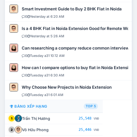
Smart Investment Guide to Buy 2 BHK Flat in Noida
0
Yesterday at 6:20 AM
Is a 4 BHK Flat in Noida Extension Good for Remote Work?
0
Yesterday at 5:26 AM
Can researching a company reduce common interview mi
0
Tuesday a31 10:12 AM
How can I compare options to buy flat in Noida Extension?
0
Tuesday a31 6:30 AM
Why Choose New Projects in Noida Extension
0
Tuesday a31 6:01 AM
BẢNG XẾP HẠNG
TOP 5
Trần Thị Hương
25,548
1
VNĐ
Võ Hữu Phong
25,446
2
VNĐ