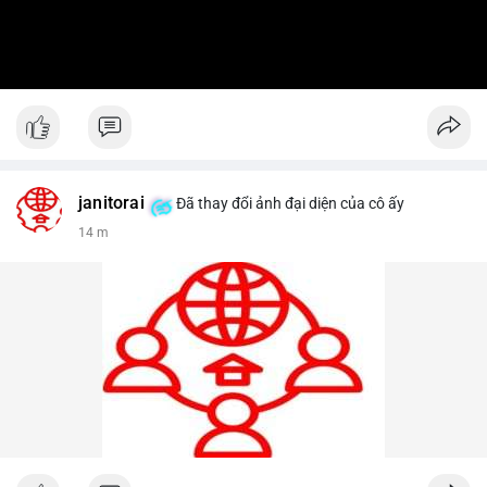
janitorai
Đã thay đổi ảnh đại diện của cô ấy
14 m