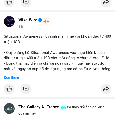
Vlike Wire
1 h
Situational Awareness hồi sinh mạnh mẽ với khoản đầu tư 400
triệu USD
• Quỹ phòng hộ Situational Awareness vừa thực hiện khoản
đầu tư trị giá 400 triệu USD vào một công ty chưa được tiết lộ.
• Động thái này diễn ra chỉ vài ngày sau khi quỹ này suýt đối
mặt với nguy cơ sụp đổ do đợt sụt giảm cổ phiếu AI vào tháng
7.
Đọc thêm
• Sự trở lại này đánh dấu bước phục hồi đáng chú ý của quỹ
sau giai đoạn khủng hoảng.
#cryptonews
#investment
#situationalawareness
#financenews
The Gallery Al Fresco
Đã thay đổi ảnh đại diện
$btc $eth
của anh ấy