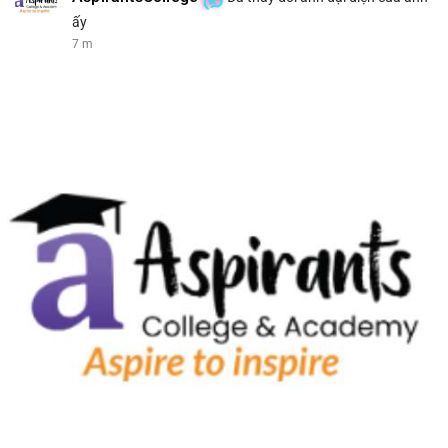
ấy
7 m