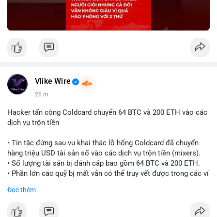
Vlike Wire
26 m
Hacker tấn công Coldcard chuyển 64 BTC và 200 ETH vào các
dịch vụ trộn tiền
• Tin tặc đứng sau vụ khai thác lỗ hổng Coldcard đã chuyển
hàng triệu USD tài sản số vào các dịch vụ trộn tiền (mixers).
• Số lượng tài sản bị đánh cắp bao gồm 64 BTC và 200 ETH.
• Phần lớn các quỹ bị mất vẫn có thể truy vết được trong các ví
do kẻ tấn công kiểm soát.
Đọc thêm
#coldcard
#cryptohack
#btc
#eth
#binancesquare
#cryptonews