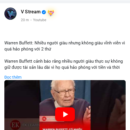
V Stream
20 m
·
Youtube
Warren Buffett: Nhiều người giàu nhưng không giàu vĩnh viễn vì
quá hảo phóng với 2 thứ
Warren Buffett cảnh báo rằng nhiều người giàu thực sự không
giữ được tài sản lâu dài vì họ quá hảo phóng với tiền và thời
gian. Quyên góp liên tục làm giảm vốn đầu tư, hạn chế lợi
Đọc thêm
nhuận tái đầu tư và suy giảm sức mạnh tăng trưởng danh mục.
Đối với nhà đầu tư crypto, giữ lại lợi nhuận để tái đầu tư vào
dự án tiềm năng quan trọng hơn chia sẻ quá mức. Cân bằng
đóng góp xã hội và bảo vệ tài sản giúp nhà đầu tư đạt được
bền vững tài chính mà Buffett đề cao.
🎥 Xem video trực tiếp tại:
Nguồn: KIEN THUC KINH TE