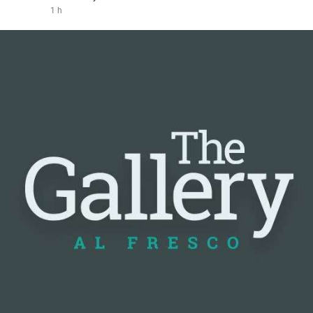
1 h
#vlikevn
#titanbot
📰 Nguồn: Cointelegraph