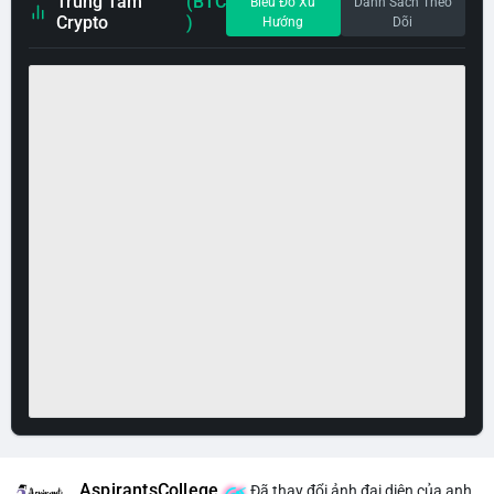
Trung Tâm
(BTC
Biểu Đồ Xu
Danh Sách Theo
Crypto
)
Hướng
Dõi
AspirantsCollege
Đã thay đổi ảnh đại diện của anh