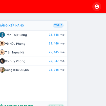
BẢNG XẾP HẠNG
TOP 5
Trần Thị Hương
25,548
VNĐ
VÀ CHẾ TÀI XỬ LÝ VI PHẠM
Võ Hữu Phong
25,446
VNĐ
Trần Ngọc Hà
25,445
VNĐ
Võ Duy Phong
25,347
VNĐ
Đặng Kim Quỳnh
25,246
VNĐ