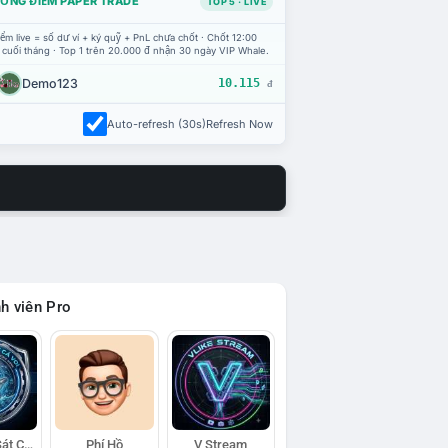
ỔNG ĐIỂM PAPER TRADE
TOP 5 · LIVE
ểm live = số dư ví + ký quỹ + PnL chưa chốt · Chốt 12:00
 cuối tháng · Top 1 trên 20.000 đ nhận 30 ngày VIP Whale.
Demo123
10.115
đ
Auto-refresh (30s)
Refresh Now
h viên Pro
Đội Trinh Sát Cá Voi
Phí Hồ
V Stream