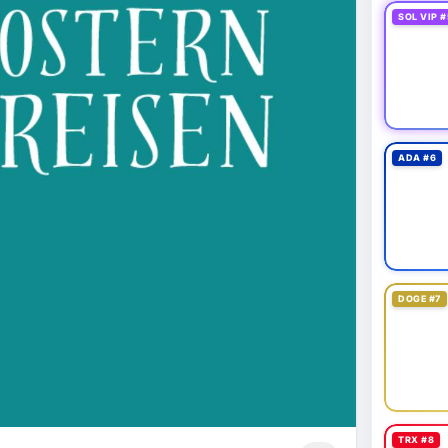
SOL VIP #
ADA #6
DOGE #7
TRX #8