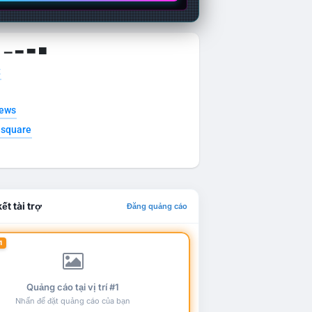
g ▁ ▂ ▃ ▄
t
news
esquare
ết tài trợ
Đăng quảng cáo
1
Quảng cáo tại vị trí #1
Nhấn để đặt quảng cáo của bạn