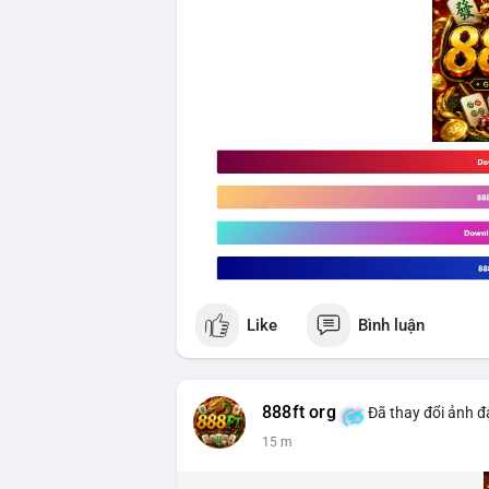
Like
Bình luận
888ft org
Đã thay đổi ảnh đạ
15 m