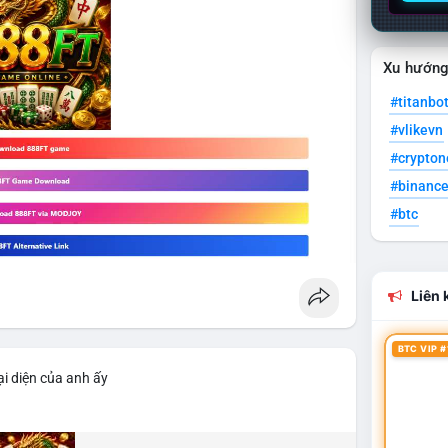
Xu hướn
#titanbo
#vlikevn
#crypto
#binanc
#btc
Liên k
BTC VIP #
i diện của anh ấy