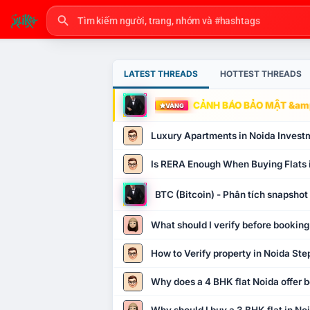
LATEST THREADS
HOTTEST THREADS
CẢNH BÁO BẢO MẬT &amp
VÀNG
Luxury Apartments in Noida Invest
Is RERA Enough When Buying Flats 
BTC (Bitcoin) - Phân tích snapsho
What should I verify before booking
How to Verify property in Noida Ste
Why does a 4 BHK flat Noida offer b