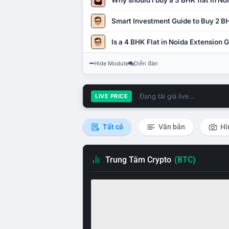
Why should I buy a 3 BHK flat in No
Smart Investment Guide to Buy 2 BH
Is a 4 BHK Flat in Noida Extension
Hide Module
Diễn đàn
Đang tải giá live...
LIVE PRICE
Tất cả
Văn bản
Hì
Trung Tâm Crypto
(BTC)