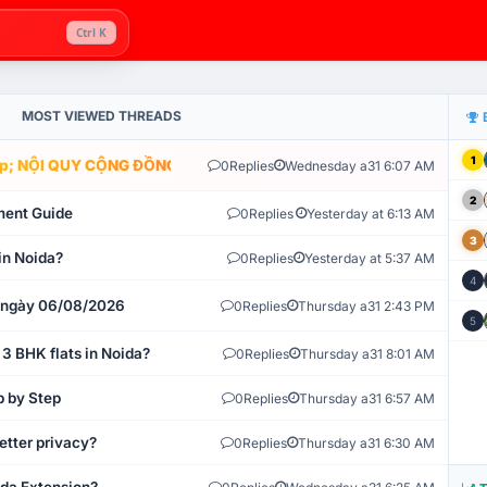
Ctrl K
MOST VIEWED THREADS
1
; NỘI QUY CỘNG ĐỒNG VLIKE.VN: HỆ THỐNG GIÁM SÁT TỰ ĐỘNG 
0
Replies
Wednesday a31 6:07 AM
2
ment Guide
0
Replies
Yesterday at 6:13 AM
3
in Noida?
0
Replies
Yesterday at 5:37 AM
4
t ngày 06/08/2026
0
Replies
Thursday a31 2:43 PM
5
 3 BHK flats in Noida?
0
Replies
Thursday a31 8:01 AM
p by Step
0
Replies
Thursday a31 6:57 AM
etter privacy?
0
Replies
Thursday a31 6:30 AM