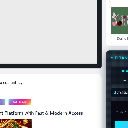
Demo1
⚡ TITA
BTC
----
--%
ìa của anh ấy
SYSTEM:
Trợ lý A