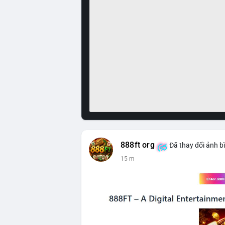
888ft org
Đã thay đổi ảnh b
15 m