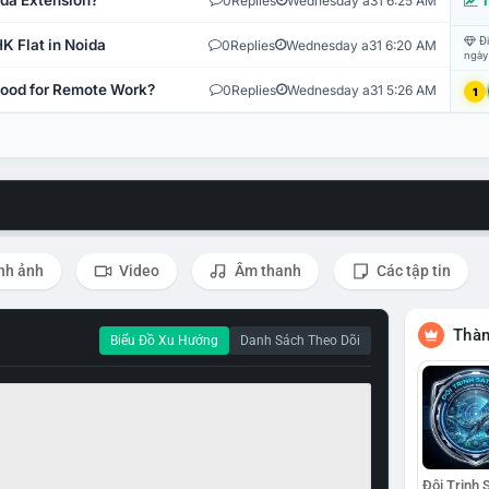
ida Extension?
0
Replies
Wednesday a31 6:25 AM
T
Đi
K Flat in Noida
0
Replies
Wednesday a31 6:20 AM
ngày
 Good for Remote Work?
0
Replies
Wednesday a31 5:26 AM
1
nh ảnh
Video
Âm thanh
Các tập tin
Thàn
Biểu Đồ Xu Hướng
Danh Sách Theo Dõi