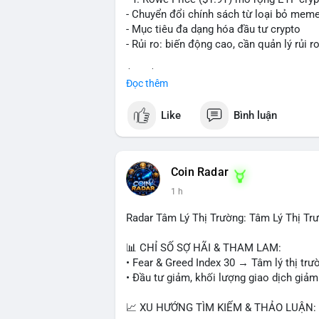
nhịp điều chỉnh ngắn hạn. Tuyệt đối khô
- Chuyển đổi chính sách từ loại bỏ mem
tiền lớn chưa xác định rõ đích đến cuối 
- Mục tiêu đa dạng hóa đầu tư crypto
- Rủi ro: biến động cao, cần quản lý rủi r
#153btc
#10triệuusd
#chuyểnvílớn
#btc
$btc $eth
Đọc thêm
#vlikevn
#titanbot
Like
Bình luận
📰 Nguồn: CoinDesk
Coin Radar
1 h
Radar Tâm Lý Thị Trường: Tâm Lý Thị T
📊 CHỈ SỐ SỢ HÃI & THAM LAM:
• Fear & Greed Index 30 → Tâm lý thị trư
• Đầu tư giảm, khối lượng giao dịch giảm
📈 XU HƯỚNG TÌM KIẾM & THẢO LUẬN: