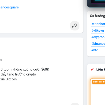
nancesquare
Xu hướn
#titanbo
#vlikevn
#crypto
#binanc
#btc
n
 Bitcoin không xuống dưới $60K
Liên k
c đẩy tăng trưởng crypto
của Bitcoin
BTC VIP #