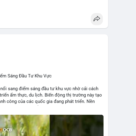
 Penguins, StonkBroker, Cysic, Cronos, Sui,
ương, không liên quan crypto.
, Chainlink, Litecoin, Tesla, UFC, Premier League,
ÔNG:
 Clarity Act, IMF nói stablecoin địa phương tăng
nh báo “short entry”, “điểm mua bán” giảm.
u Apple, IBM, airdrop MMT, competition.
t hack, XRP amendments, Trump media rút khỏi
Điểm Sáng Đầu Tư Khu Vực
 nổi sang điểm sáng đầu tư khu vực nhờ cải cách
 triển ẩm thực, du lịch. Biến động thị trường này tạo
ng, người bán tăng.
hành công của các quốc gia đang phát triển. Nền
tập trung vào stablecoin, theo dõi US legislation.
ng nhờ chính sách ổn định và sự quan tâm từ nhà