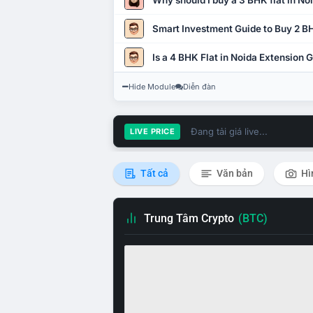
Why should I buy a 3 BHK flat in No
Smart Investment Guide to Buy 2 BH
Is a 4 BHK Flat in Noida Extension
Hide Module
Diễn đàn
Đang tải giá live...
LIVE PRICE
Tất cả
Văn bản
Hì
Trung Tâm Crypto
(BTC)