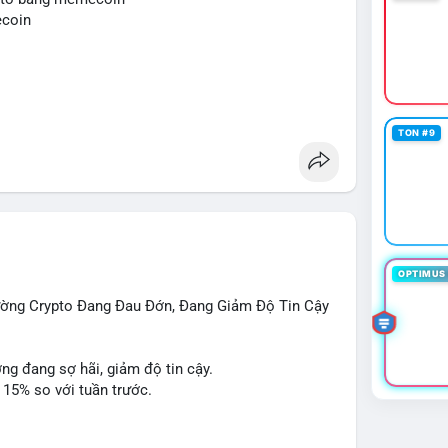
ng sử dụng đòn bẩy cao trong 24 giờ tới khi dòng
ecoin
cùng.
o
mempool
#áplựcbántiềmnăng
TON #9
OPTIMUS 
rường Crypto Đang Đau Đớn, Đang Giảm Độ Tin Cậy
ờng đang sợ hãi, giảm độ tin cậy.
 15% so với tuần trước.