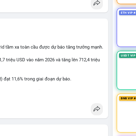
ETH VIP #
rid tầm xa toàn cầu được dự báo tăng trưởng mạnh.
USDT VIP
1,7 triệu USD vào năm 2026 và tăng lên 712,4 triệu
 đạt 11,6% trong giai đoạn dự báo.
à nhà đầu tư trong lĩnh vực công nghệ ô tô xanh.
BNB VIP 
ncầu