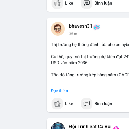
Like
Bình luận
📰 Nguồn: Cointelegraph
bhavesh31
35 m
Thị trường hệ thống đánh lửa cho xe hyb
Cụ thể, quy mô thị trường dự kiến đạt 24
USD vào năm 2036.
Tốc độ tăng trưởng kép hàng năm (CAGR)
Đây là cơ hội lớn cho các nhà sản xuất v
Đọc thêm
#xehybrid
#côngnghệôtô
#thịtrườngtoà
Like
Bình luận
Đội Trinh Sát Cá Voi