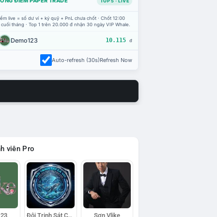
ỔNG ĐIỂM PAPER TRADE
TOP 5 · LIVE
ểm live = số dư ví + ký quỹ + PnL chưa chốt · Chốt 12:00
 cuối tháng · Top 1 trên 20.000 đ nhận 30 ngày VIP Whale.
Demo123
10.115
đ
Auto-refresh (30s)
Refresh Now
h viên Pro
23
Đội Trinh Sát Cá Voi
Sơn Vlike