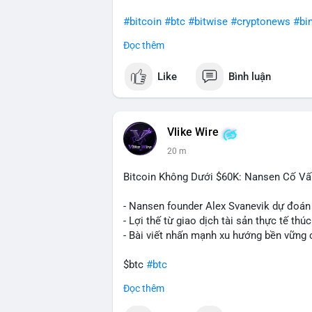
#bitcoin
#btc
#bitwise
#cryptonews
#bi
Đọc thêm
$btc
Like
Bình luận
#vlikevn
#titanbot
📰 Nguồn: CoinDesk
Vlike Wire
20 m
Bitcoin Không Dưới $60K: Nansen Cố Vấ
- Nansen founder Alex Svanevik dự đoán
- Lợi thế từ giao dịch tài sản thực tế thú
- Bài viết nhấn mạnh xu hướng bền vững 
$btc
#btc
Đọc thêm
#vlikevn
#titanbot