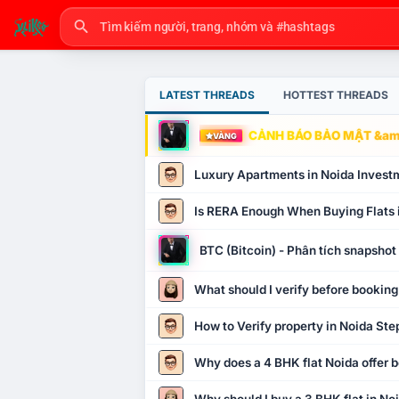
LATEST THREADS
HOTTEST THREADS
CẢNH BÁO BẢO MẬT &amp
VÀNG
Luxury Apartments in Noida Invest
Is RERA Enough When Buying Flats 
BTC (Bitcoin) - Phân tích snapsho
What should I verify before booking
How to Verify property in Noida Ste
Why does a 4 BHK flat Noida offer b