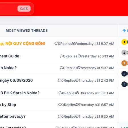
Ctrl K
MOST VIEWED THREADS
1
; NỘI QUY CỘNG ĐỒNG VLIKE.VN: HỆ THỐNG GIÁM SÁT TỰ ĐỘNG V
0
Replies
Wednesday a31 6:07 AM
2
ment Guide
0
Replies
Yesterday at 6:13 AM
3
in Noida?
0
Replies
Yesterday at 5:37 AM
4
t ngày 06/08/2026
0
Replies
Thursday a31 2:43 PM
5
 3 BHK flats in Noida?
0
Replies
Thursday a31 8:01 AM
p by Step
0
Replies
Thursday a31 6:57 AM
etter privacy?
0
Replies
Thursday a31 6:30 AM