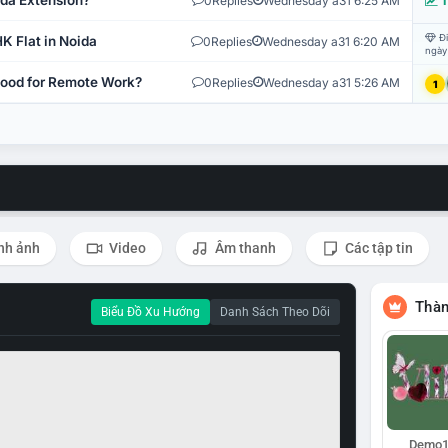
ida Extension?
0
Replies
Wednesday a31 6:25 AM
T
Đi
K Flat in Noida
0
Replies
Wednesday a31 6:20 AM
ngày
 Good for Remote Work?
0
Replies
Wednesday a31 5:26 AM
1
nh ảnh
Video
Âm thanh
Các tập tin
Thàn
Biểu Đồ Xu Hướng
Danh Sách Theo Dõi
Demo1