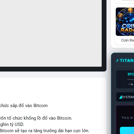
Coin R
⚡ TITA
BTC
----
--%
SYSTEM:
chức sắp đổ vào Bitcoin
ốn tổ chức khổng lồ đổ vào Bitcoin.
Trợ lý A
nghìn tỷ USD.
itcoin sẽ tạo ra tăng trưởng dài hạn cực lớn.