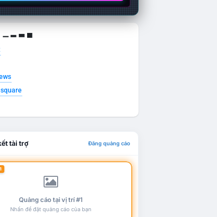
g ▁ ▂ ▃ ▄
t
news
esquare
ết tài trợ
Đăng quảng cáo
1
Quảng cáo tại vị trí #1
Nhấn để đặt quảng cáo của bạn