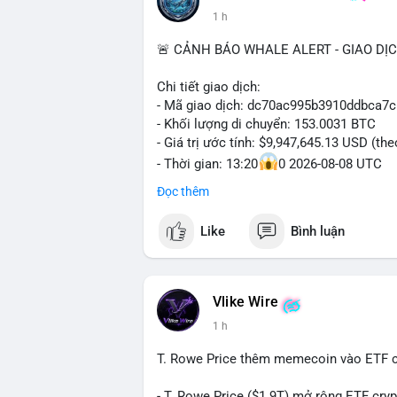
1 h
🚨 CẢNH BÁO WHALE ALERT - GIAO DỊ
Chi tiết giao dịch:
- Mã giao dịch: dc70ac995b3910ddbca7
- Khối lượng di chuyển: 153.0031 BTC
- Giá trị ước tính: $9,947,645.13 USD (th
- Thời gian: 13:20
0 2026-08-08 UTC
Đọc thêm
Nhận định phân tích hành vi của Cá voi:
153 BTC trị giá gần 10 triệu USD được l
Like
Bình luận
nhất. Khối lượng này không quá lớn để 
chức hoặc nhà đầu tư lớn đang tái cơ c
thường là bước chuẩn bị cho lệnh bán tr
nhận là ví lạnh không kết nối internet, k
Vlike Wire
lực bán ngắn hạn. Thời điểm cuối tuần, 
1 h
$65,000 có thể mạnh hơn bình thường kh
T. Rowe Price thêm memecoin vào ETF c
Lời khuyên ngắn gọn cho nhà đầu tư nhỏ 
Theo dõi xác nhận của giao dịch này. Nếu
- T. Rowe Price ($1.9T) mở rộng ETF cr