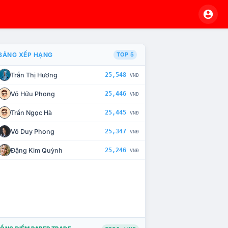
BẢNG XẾP HẠNG
TOP 5
Trần Thị Hương
25,548
VNĐ
À CHẾ TÀI XỬ LÝ VI PHẠM
Võ Hữu Phong
25,446
VNĐ
Trần Ngọc Hà
25,445
VNĐ
Võ Duy Phong
25,347
VNĐ
Đặng Kim Quỳnh
25,246
VNĐ