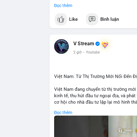
• CoinGecko: Jimothy The Raccoon, Pudgy
Đọc thêm
Tutorial.
• Google Trends: chủ đề bóng đá, địa ph
Like
Bình luận
• LunarCrush: Ethereum, Solana, Dogecoin
etc.
💬 DÒNG CHẢY TIN TỨC & TRUYỀN TH
V Stream
• Telegram: US Senate tiến hành bỏ phiếu
2 giờ
·
Youtube
nhu cầu.
• Binance Square: nhiều trader short, cả
• Binance announcements: hỗ trợ cổ phiế
• Tin tức gần đây: Bitcoin exploit, Bybi
Việt Nam: Từ Thị Trường Mới Nổi Đến 
crypto.
Việt Nam đang chuyển từ thị trường mới
💡 NHẬN ĐỊNH & KHUYẾN NGHỊ:
kinh tế, thu hút đầu tư ngoại địa, và phát
• Tâm lý ngắn hạn: sợ hãi, giảm khối lượ
cơ hội cho nhà đầu tư lặp lại mô hình t
• Khuyến nghị: giữ cẩn thận, tránh short, 
tảng crypto tại Việt Nam cũng tăng trưở
Đọc thêm
đầu tư toàn cầu.
📊 Nguồn: Radar Tâm Lý Thị Trường
🎥 Xem video trực tiếp tại: