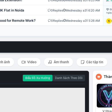
ida Extension?
0
Replies
Wednesday a31 6:25 AM
T
Đi
K Flat in Noida
0
Replies
Wednesday a31 6:20 AM
ngày
 Good for Remote Work?
0
Replies
Wednesday a31 5:26 AM
1
nh ảnh
Video
Âm thanh
Các tập tin
Thàn
Biểu Đồ Xu Hướng
Danh Sách Theo Dõi
V Str