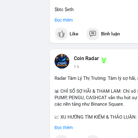
$btc $eth
Đọc thêm
#vlikevn
#titanbot
Like
Bình luận
📰 Nguồn: CoinDesk
Coin Radar
1 h
Radar Tâm Lý Thị Trường: Tâm lý sợ hãi
📊 CHỈ SỐ SỢ HÃI & THAM LAM: Chỉ số F
PUMP, PENGU, CASHCAT vẫn thu hút sự qu
các nền tảng như Binance Square.
📈 XU HƯỚNG TÌM KIẾM & THẢO LUẬN: T
nhiều trong tìm kiếm Việt Nam và quốc tế
Đọc thêm
đề hấp dẫn. Bàn tán về SPCX và SAGA cũ