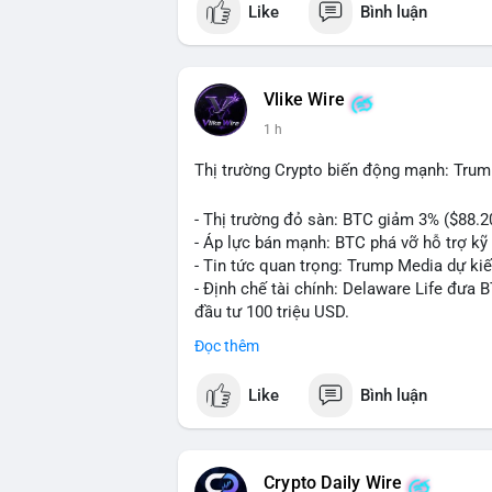
Like
Bình luận
💬 DÒNG CHẢY TIN TỨC & TRUYỀN THÔNG:
ngồi ăn ở khách sạn 5*" (từ bài đăng Bin
token Solana tăng 250% FDV. Cập nhật v
Vlike Wire
💡 NHẬN ĐỊNH & KHUYẾN NGHỊ: Tâm lý th
1 h
xu hướng memecoin và tin tức tích cực (B
cày SPCX và SAGA vẫn cao. Cần theo dõi 
Thị trường Crypto biến động mạnh: Trum
nhân.
- Thị trường đỏ sàn: BTC giảm 3% ($88.2
📊 Nguồn: Radar Tâm Lý Thị Trường
- Áp lực bán mạnh: BTC phá vỡ hỗ trợ kỹ 
- Tin tức quan trọng: Trump Media dự ki
- Định chế tài chính: Delaware Life đưa 
đầu tư 100 triệu USD.
- Pháp lý: CEO Coinbase thúc đẩy khung 
Đọc thêm
#binancesquare
#cryptonews
#btc
#eth
Like
Bình luận
$btc $eth $sol $xrp
#vlikevn
#titanbot
Crypto Daily Wire