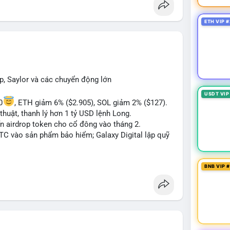
 Bàn tán về "long SAGA", "short SPCX", và "đã
ance Square). Tin tức về BIP-110 Bitcoin và SKR
ETH VIP #
ề airdrop MMT và tích hợp BNB Smart Chain.
ị trường phân cực. Sợ hãi do chỉ số thấp nhưng
TC ETF, SKR) tạo áp lực lên giá. Rủi ro từ các đề
xu hướng "long" hoặc "short" theo chiến lược cá
p, Saylor và các chuyển động lớn
USDT VIP
0
, ETH giảm 6% ($2.905), SOL giảm 2% ($127).
thuật, thanh lý hơn 1 tỷ USD lệnh Long.
ến airdrop token cho cổ đông vào tháng 2.
BTC vào sản phẩm bảo hiểm; Galaxy Digital lập quỹ
pháp lý tại Davos; Bồ Đào Nha chặn Polymarket.
BNB VIP 
#sol
#xrp