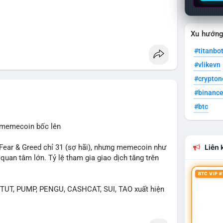
Xu hướn
#titanbo
#vlikevn
#crypto
#binanc
#btc
, memecoin bốc lên
ear & Greed chỉ 31 (sợ hãi), nhưng memecoin như
Liên k
an tâm lớn. Tỷ lệ tham gia giao dịch tăng trên
BTC VIP #
UT, PUMP, PENGU, CASHCAT, SUI, TAO xuất hiện
. Chủ đề "tăng giá nhanh" và "bài toán mới" là chủ
ng hấp dẫn.