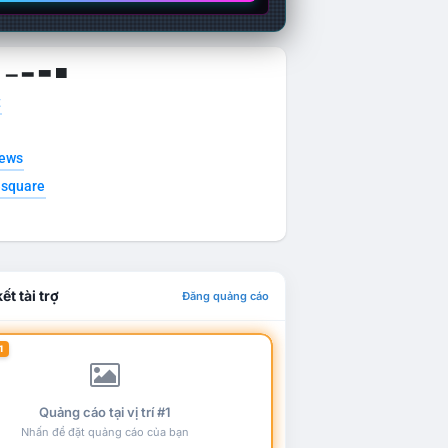
g ▁ ▂ ▃ ▄
t
news
esquare
ết tài trợ
Đăng quảng cáo
1
Quảng cáo tại vị trí #1
Nhấn để đặt quảng cáo của bạn