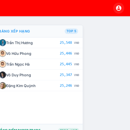
BẢNG XẾP HẠNG
TOP 5
Trần Thị Hương
25,548
VNĐ
À CHẾ TÀI XỬ LÝ VI PHẠM
Võ Hữu Phong
25,446
VNĐ
Trần Ngọc Hà
25,445
VNĐ
Võ Duy Phong
25,347
VNĐ
Đặng Kim Quỳnh
25,246
VNĐ