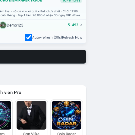
ỔNG ĐIỂM PAPER TRADE
TOP 5 · LIVE
ểm live = số dư ví + ký quỹ + PnL chưa chốt · Chốt 12:00
 cuối tháng · Top 1 trên 20.000 đ nhận 30 ngày VIP Whale.
Demo123
5.492
đ
Auto-refresh (30s)
Refresh Now
h viên Pro
eam
Sơn Vlike
Coin Radar