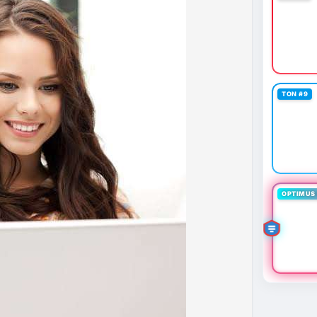
 định mới có hiệu lực từ 1/1/2027, yêu cầu tạm dừng
0.000 USD chuyển sang nhà cung cấp nước ngoài
n khai thác thành công 2 block rồi dừng do thiếu
éo dài nhiều giờ.
g trong giai đoạn tích lũy với tâm lý sợ hãi chiếm
TON #9
ung quản trị rủi ro và chờ đợi tín hiệu rõ ràng hơn
g 4 với 1 tỷ USD) trước khi gia tăng vị thế.
thời gian của Vlike.vn!
fork
#brazilcryptoregulation
#defitvl
OPTIMUS 