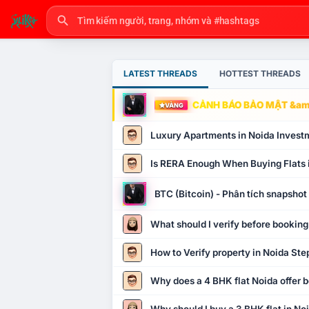
LATEST THREADS
HOTTEST THREADS
CẢNH BÁO BẢO MẬT &amp
VÀNG
Luxury Apartments in Noida Invest
Is RERA Enough When Buying Flats 
BTC (Bitcoin) - Phân tích snapsho
What should I verify before booking
How to Verify property in Noida Ste
Why does a 4 BHK flat Noida offer b