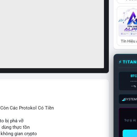
Tín Hiệu
⚡ TITA
BTC
----
--%
SYSTEM:
ỉ Còn Các Protokol Có Tiền
to bị phá vỡ
Trợ lý A
i dùng thực tồn
 không gian crypto