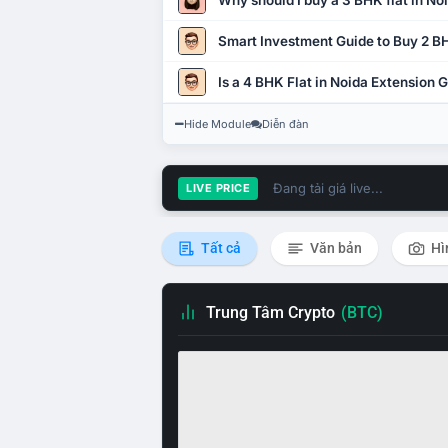
Why should I buy a 3 BHK flat in No
Smart Investment Guide to Buy 2 BH
Is a 4 BHK Flat in Noida Extension
Hide Module
Diễn đàn
Đang tải giá live...
LIVE PRICE
Tất cả
Văn bản
Hì
Trung Tâm Crypto
(BTC)