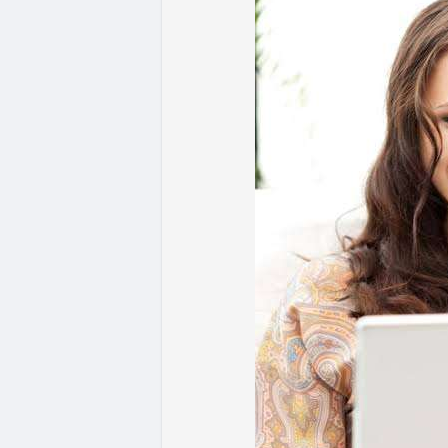
- Quy định & Pháp lý: Brazil công bố quy
24h đối với các giao dịch crypto trên 1
hoặc ví tự quản. Fork BIP-110 của Bitcoi
hashpower, khoảng cách giữa các block k
Lời khuyên từ chuyên gia: Thị trường đan
ưu thế. Nhà đầu tư nên tránh FOMO, tập tr
từ dòng vốn ETF (tuần tốt nhất kể từ thán
Xem chi tiết các bài viết đầy đủ tại dòng 
#whalealertbtc
#feargreedindex
#bip110