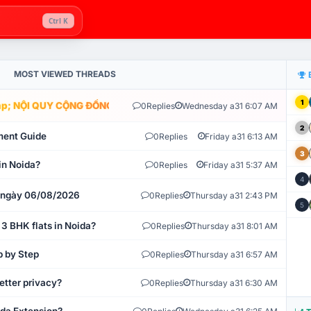
Ctrl K
MOST VIEWED THREADS
1
; NỘI QUY CỘNG ĐỒNG VLIKE.VN: HỆ THỐNG GIÁM SÁT TỰ ĐỘNG V
0
Replies
Wednesday a31 6:07 AM
2
ment Guide
0
Replies
Friday a31 6:13 AM
3
in Noida?
0
Replies
Friday a31 5:37 AM
4
t ngày 06/08/2026
0
Replies
Thursday a31 2:43 PM
5
 3 BHK flats in Noida?
0
Replies
Thursday a31 8:01 AM
p by Step
0
Replies
Thursday a31 6:57 AM
etter privacy?
0
Replies
Thursday a31 6:30 AM