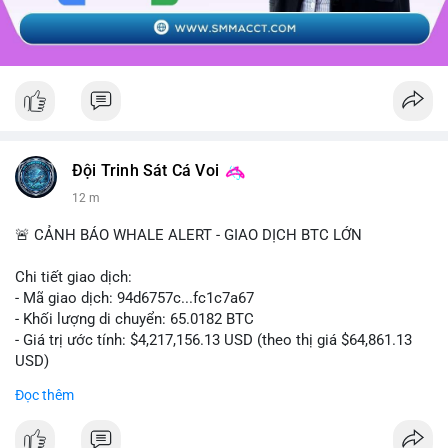
Đội Trinh Sát Cá Voi
12 m
🚨 CẢNH BÁO WHALE ALERT - GIAO DỊCH BTC LỚN
Chi tiết giao dịch:
- Mã giao dịch: 94d6757c...fc1c7a67
- Khối lượng di chuyển: 65.0182 BTC
- Giá trị ước tính: $4,217,156.13 USD (theo thị giá $64,861.13
USD)
- Thời gian: 10:19:40 2026-08-07 UTC
Đọc thêm
Nhận định phân tích: Giao dịch 65.0182 BTC trị giá hơn 4.2
triệu USD được thực hiện trong phiên châu Á cho thấy dấu hiệu