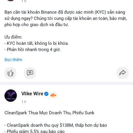
1 h
Bạn cần tài khoản Binance đã được xác minh (KYC) sẵn sàng
sử dụng ngay? Chúng tôi cung cấp tài khoản an toàn, bảo mật,
phù hợp cho giao dịch và đầu tư.
Ưu điểm:
- KYC hoàn tất, không lo bị khóa.
- Phản hồi nhanh trong 4 giờ.
- Hỗ trợ tận tình 24/7.
Đọc thêm
Liên hệ ngay để được tư vấn:
📞 WhatsApp: +1 660 215-8938
✈️ Telegram: @localpvashop
Vlike Wire
1 h
CleanSpark Thua Mục Doanh Thu, Phiếu Sunk
- CleanSpark doanh thu quý $138M, thấp hơn dự báo
- Phiếu giảm 5.5% sau báo cáo