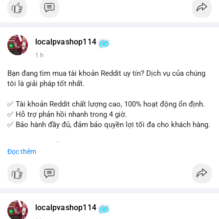
tế và lớp học trực tuyến linh hoạt.
Xây dựng nền tảng kiến thức AML vững chắc và tự tin bước
vào kỳ thi CAMS với sự chuẩn bị tốt nhất.
localpvashop114
Đăng ký ngay hôm nay để nâng cao năng lực và mở rộng cơ
1 h
hội nghề nghiệp trong lĩnh vực tài chính!
Bạn đang tìm mua tài khoản Reddit uy tín? Dịch vụ của chúng
tôi là giải pháp tốt nhất.
✅ Tài khoản Reddit chất lượng cao, 100% hoạt động ổn định.
✅ Hỗ trợ phản hồi nhanh trong 4 giờ.
✅ Bảo hành đầy đủ, đảm bảo quyền lợi tối đa cho khách hàng.
Liên hệ ngay để được tư vấn và đặt mua:
Đọc thêm
📞 WhatsApp: +1 660 215-8938
✈️ Telegram: @localpvashop
📧 Email: localpvashop@gmail.com
Mua tài khoản Reddit ngay hôm nay để phát triển chiến dịch
của bạn!
localpvashop114