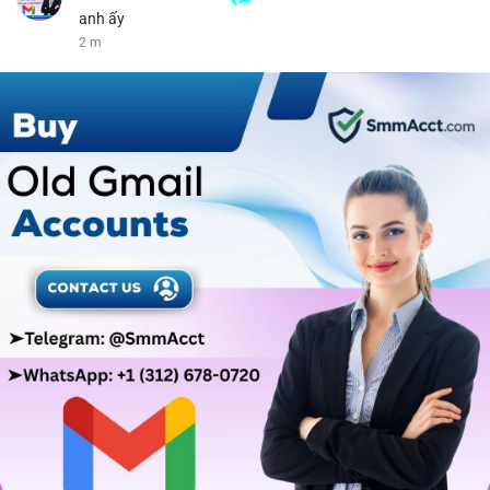
anh ấy
2 m