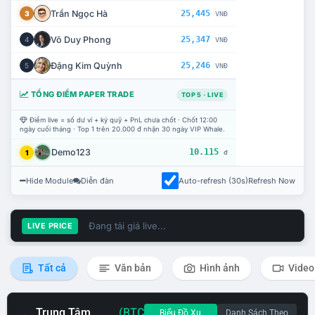
Trần Ngọc Hà
25,445
3
VNĐ
Võ Duy Phong
25,347
4
VNĐ
Đặng Kim Quỳnh
25,246
5
VNĐ
TỔNG ĐIỂM PAPER TRADE
TOP 5 · LIVE
Điểm live = số dư ví + ký quỹ + PnL chưa chốt · Chốt 12:00
ngày cuối tháng · Top 1 trên 20.000 đ nhận 30 ngày VIP Whale.
Demo123
10.115
1
đ
Hide Module
Diễn đàn
Auto-refresh (30s)
Refresh Now
Đang tải giá live...
LIVE PRICE
Tất cả
Văn bản
Hình ảnh
Video
Trung Tâm
(BTC
Biểu Đồ Xu
Danh Sách Theo