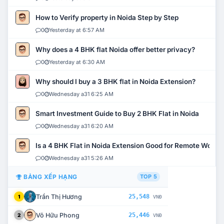
How to Verify property in Noida Step by Step
0
Yesterday at 6:57 AM
Why does a 4 BHK flat Noida offer better privacy?
0
Yesterday at 6:30 AM
Why should I buy a 3 BHK flat in Noida Extension?
0
Wednesday a31 6:25 AM
Smart Investment Guide to Buy 2 BHK Flat in Noida
0
Wednesday a31 6:20 AM
Is a 4 BHK Flat in Noida Extension Good for Remote Work?
0
Wednesday a31 5:26 AM
BẢNG XẾP HẠNG
TOP 5
Trần Thị Hương
25,548
1
VNĐ
Võ Hữu Phong
25,446
2
VNĐ