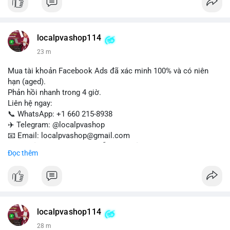
Liên hệ ngay để được tư vấn:
📞 WhatsApp: +1 660 215-8938
✈️ Telegram: @localpvashop
localpvashop114
📧 Email: localpvashop@gmail.com
23 m
Mua tài khoản Facebook Ads đã xác minh 100% và có niên
hạn (aged).
Phản hồi nhanh trong 4 giờ.
Liên hệ ngay:
📞 WhatsApp: +1 660 215-8938
✈️ Telegram: @localpvashop
📧 Email: localpvashop@gmail.com
Tài khoản chất lượng cao, sẵn sàng sử dụng cho chiến dịch
Đọc thêm
quảng cáo của bạn. Đặt mua hôm nay!
localpvashop114
28 m