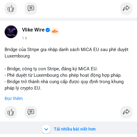
Liên hệ ngay để được tư vấn và sở hữu tài khoản ngay hôm
nay:
📞 WhatsApp: +1 660 215-8938
✈️ Telegram: @localpvashop
📧 Email: localpvashop@gmail.com
Vlike Wire
1 h
Bridge của Stripe gia nhập danh sách MiCA EU sau phê duyệt
Luxembourg
- Bridge, công ty con Stripe, đăng ký MiCA EU.
- Phê duyệt từ Luxembourg cho phép hoạt động hợp pháp.
- Bridge trở thành nhà cung cấp được quy định trong khung
pháp lý crypto EU.
- Tác động: tăng tính minh bạch, uy tín, mở rộng dịch vụ crypto.
Đọc thêm
#binancesquare
#cryptonews
#mica
#stripe
#bridge
#eu
#luxembourg
$btc $eth
Tải nhiều bài viết hơn