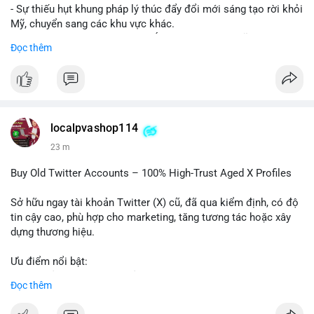
- Sự thiếu hụt khung pháp lý thúc đẩy đổi mới sáng tạo rời khỏi
Mỹ, chuyển sang các khu vực khác.
- Các trung tâm tài chính châu Á có cơ hội chiếm lĩnh thị
Đọc thêm
trường khi Mỹ còn đang lúng túng về luật pháp.
#binancesquare
#cryptonews
#regulation
#asia
#blockchain
$btc $eth
localpvashop114
#vlikevn
#titanbot
23 m
📰 Nguồn: Cointelegraph
Buy Old Twitter Accounts – 100% High-Trust Aged X Profiles
Sở hữu ngay tài khoản Twitter (X) cũ, đã qua kiểm định, có độ
tin cậy cao, phù hợp cho marketing, tăng tương tác hoặc xây
dựng thương hiệu.
Ưu điểm nổi bật:
- Tài khoản aged, có lịch sử hoạt động lâu năm
Đọc thêm
- Hồ sơ hoàn chỉnh, giảm nguy cơ bị khóa
- Hỗ trợ 24/7, phản hồi nhanh chóng