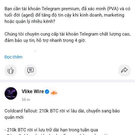
Bạn cần tài khoản Telegram premium, đã xác minh (PVA) và có
tuổi đời (aged) để tăng độ tin cậy khi kinh doanh, marketing
hoặc quản lý nhiều kênh?
Chúng tôi chuyên cung cấp tài khoản Telegram chất lượng cao,
đảm bảo uy tín, hỗ trợ nhanh trong 4 giờ.
Liên hệ ngay để được tư vấn và nhận ưu đãi:
Đọc thêm
📞 WhatsApp: +1 660 215-8938
✈️ Telegram: @localpvashop
📧 Email: localpvashop@gmail.com
Đặt mua ngay hôm nay để sở hữu tài khoản Telegram
premium, PVA, aged với giá tốt nhất!
Vlike Wire
38 m
Coldcard fallout: 210k BTC rời ví lâu dài, chuyển sang bảo
quản mới
- 210k BTC rời ví lưu trữ dài hạn trong tuần qua