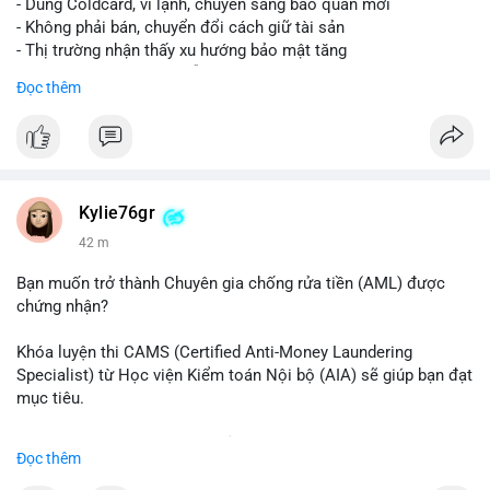
- Dùng Coldcard, ví lạnh, chuyển sang bảo quản mới
- Không phải bán, chuyển đổi cách giữ tài sản
- Thị trường nhận thấy xu hướng bảo mật tăng
- BTC tiếp tục giữ vị trí dẫn đầu
Đọc thêm
#binancesquare
#cryptonews
#btc
$btc
#vlikevn
#titanbot
Kylie76gr
42 m
📰 Nguồn: CoinDesk
Bạn muốn trở thành Chuyên gia chống rửa tiền (AML) được
chứng nhận?
Khóa luyện thi CAMS (Certified Anti-Money Laundering
Specialist) từ Học viện Kiểm toán Nội bộ (AIA) sẽ giúp bạn đạt
mục tiêu.
Chương trình được thiết kế bởi các chuyên gia hàng đầu, bao
Đọc thêm
gồm tài liệu toàn diện, câu hỏi thực hành, bài thi thử sát thực