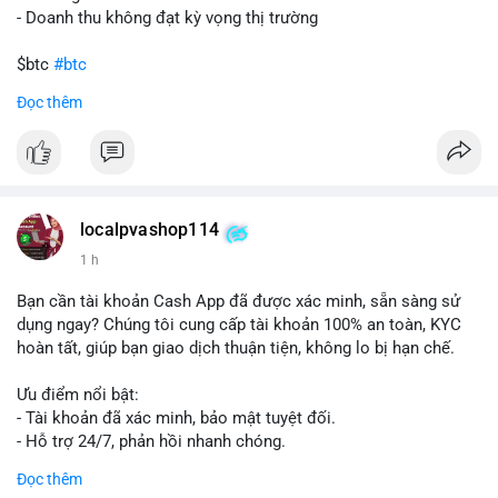
- Doanh thu không đạt kỳ vọng thị trường
$btc
#btc
Đọc thêm
#vlikevn
#titanbot
📰 Nguồn: Cointelegraph
localpvashop114
1 h
Bạn cần tài khoản Cash App đã được xác minh, sẵn sàng sử
dụng ngay? Chúng tôi cung cấp tài khoản 100% an toàn, KYC
hoàn tất, giúp bạn giao dịch thuận tiện, không lo bị hạn chế.
Ưu điểm nổi bật:
- Tài khoản đã xác minh, bảo mật tuyệt đối.
- Hỗ trợ 24/7, phản hồi nhanh chóng.
- Giao dịch minh bạch, đáng tin cậy.
Đọc thêm