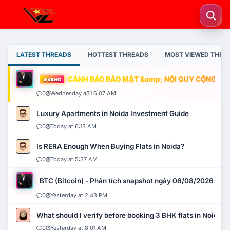
LATEST THREADS
HOTTEST THREADS
MOST VIEWED THRE
CẢNH BÁO BẢO MẬT &amp; NỘI QUY CỘNG ĐỒNG
VÀNG
0
Wednesday a31 6:07 AM
Luxury Apartments in Noida Investment Guide
0
Today at 6:13 AM
Is RERA Enough When Buying Flats in Noida?
0
Today at 5:37 AM
BTC (Bitcoin) - Phân tích snapshot ngày 06/08/2026
0
Yesterday at 2:43 PM
What should I verify before booking 3 BHK flats in Noida?
0
Yesterday at 8:01 AM