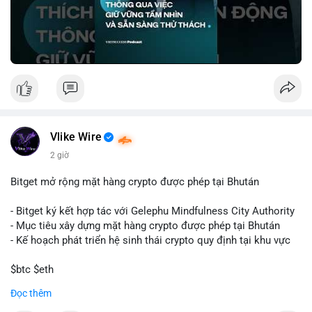
🎥 Xem video trực tiếp tại:
Nguồn: VIETSUCCESS
Vlike Wire
2 giờ
Bitget mở rộng mặt hàng crypto được phép tại Bhután
- Bitget ký kết hợp tác với Gelephu Mindfulness City Authority
- Mục tiêu xây dựng mặt hàng crypto được phép tại Bhután
- Kế hoạch phát triển hệ sinh thái crypto quy định tại khu vực
$btc $eth
Đọc thêm
#vlikevn
#titanbot