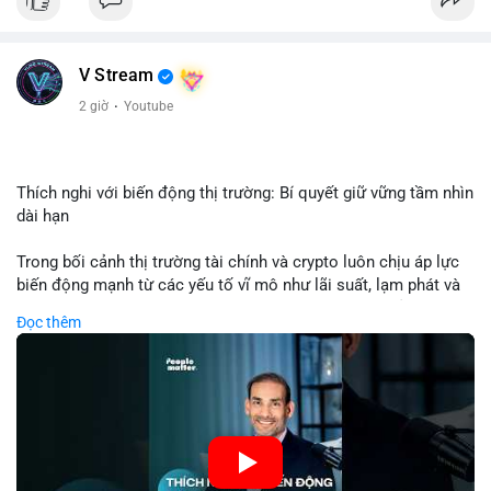
USD được thực hiện trong khung giờ sáng sớm, cho thấy dấu
hiệu của một tổ chức hoặc cá nhân sở hữu lượng tài sản lớn.
Quy mô chuyển động này nằm ở mức trung bình - lớn, không
V Stream
đủ tạo áp lực bán trực tiếp lên thị trường nhưng phản ánh tâm
lý thận trọng của cá voi. Nếu dòng tiền này hướng về ví sàn
2 giờ
·
Youtube
giao dịch, khả năng cao là động thái chuẩn bị thanh khoản
hoặc chốt lời một phần; ngược lại, nếu chuyển sang ví lạnh, đó
là tín hiệu tích lũy dài hạn, củng cố niềm tin vào xu hướng tăng
của BTC.
Thích nghi với biến động thị trường: Bí quyết giữ vững tầm nhìn
dài hạn
Lời khuyên: Nhà đầu tư nhỏ lẻ nên theo dõi thêm 2-3 giao dịch
tương tự trong 24 giờ tới để xác nhận xu hướng. Không nên
Trong bối cảnh thị trường tài chính và crypto luôn chịu áp lực
hành động vội vàng dựa trên một giao dịch đơn lẻ, hãy ưu tiên
biến động mạnh từ các yếu tố vĩ mô như lãi suất, lạm phát và
quản trị rủi ro và giữ kỷ luật với kế hoạch đầu tư đã đề ra.
chính sách tiền tệ, việc duy trì tầm nhìn chiến lược trở thành
Đọc thêm
chìa khóa để đầu tư viên vượt qua giai đoạn không chắc chắn.
#8dot3271btc
#giaodichlon
#vilanh
#tamlycavoi
Thay vì phản ứng cảm xúc với những dao động ngắn hạn, các
#mempoolbtc
nhà đầu tư thành công thường tập trung vào nguyên tắc cơ
bản, phân배 tài sản hợp lý và kiên持 theo kế hoạch đã định.
Điều này không chỉ giúp giảm rủi ro mà còn tạo điều kiện để
tận dụng cơ hội khi thị trường phục hồi.