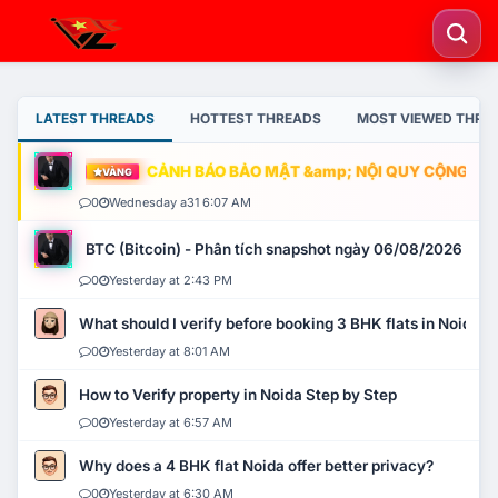
LATEST THREADS
HOTTEST THREADS
MOST VIEWED THRE
CẢNH BÁO BẢO MẬT &amp; NỘI QUY CỘNG ĐỒNG
VÀNG
0
Wednesday a31 6:07 AM
BTC (Bitcoin) - Phân tích snapshot ngày 06/08/2026
0
Yesterday at 2:43 PM
What should I verify before booking 3 BHK flats in Noida?
0
Yesterday at 8:01 AM
How to Verify property in Noida Step by Step
0
Yesterday at 6:57 AM
Why does a 4 BHK flat Noida offer better privacy?
0
Yesterday at 6:30 AM