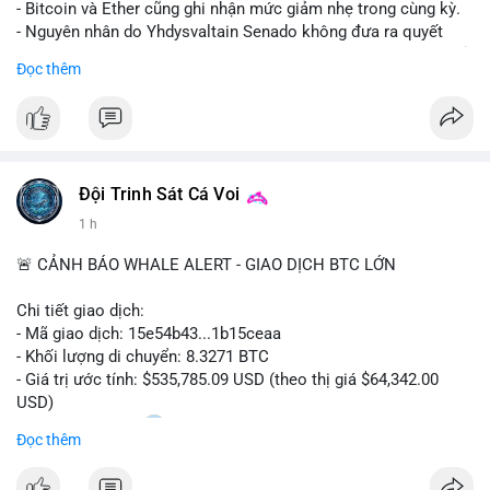
- Bitcoin và Ether cũng ghi nhận mức giảm nhẹ trong cùng kỳ.
- Nguyên nhân do Yhdysvaltain Senado không đưa ra quyết
định về luật Clarity Act (luật cấu trúc thị trường) trước khi nghỉ
Đọc thêm
hè, đẩy việc thảo luận sang tháng 9.
- Việc trì hoãn pháp lý làm tăng sự không chắc chắn quanh
XRP và Ripple, ảnh hưởng đến tâm lý nhà đầu tư.
#binancesquare
#cryptonews
#xrp
#btc
#eth
#clarityact
#ripple
Đội Trinh Sát Cá Voi
1 h
$xrp $btc $eth
🚨 CẢNH BÁO WHALE ALERT - GIAO DỊCH BTC LỚN
#vlikevn
#titanbot
Chi tiết giao dịch:
📰 Nguồn: CoinDesk
- Mã giao dịch: 15e54b43...1b15ceaa
- Khối lượng di chuyển: 8.3271 BTC
- Giá trị ước tính: $535,785.09 USD (theo thị giá $64,342.00
USD)
- Thời gian: 04:20
0 2026-08-07 UTC
Đọc thêm
Nhận định phân tích: Giao dịch 8.3271 BTC trị giá hơn nửa triệu