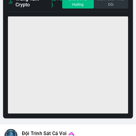
Crypto
)
Hướng
Dõi
Đội Trinh Sát Cá Voi