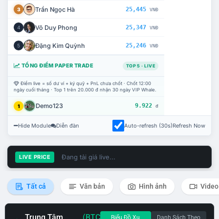
Trần Ngọc Hà
25,445
3
VNĐ
Võ Duy Phong
25,347
4
VNĐ
Đặng Kim Quỳnh
25,246
5
VNĐ
TỔNG ĐIỂM PAPER TRADE
TOP 5 · LIVE
Điểm live = số dư ví + ký quỹ + PnL chưa chốt · Chốt 12:00
ngày cuối tháng · Top 1 trên 20.000 đ nhận 30 ngày VIP Whale.
Demo123
9.922
1
đ
Hide Module
Diễn đàn
Auto-refresh (30s)
Refresh Now
Đang tải giá live...
LIVE PRICE
Tất cả
Văn bản
Hình ảnh
Video
Trung Tâm
(BTC
Biểu Đồ Xu
Danh Sách Theo