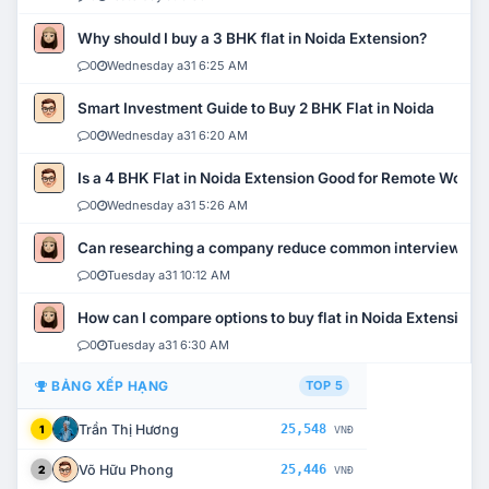
Why should I buy a 3 BHK flat in Noida Extension?
0
Wednesday a31 6:25 AM
Smart Investment Guide to Buy 2 BHK Flat in Noida
0
Wednesday a31 6:20 AM
Is a 4 BHK Flat in Noida Extension Good for Remote Work?
0
Wednesday a31 5:26 AM
Can researching a company reduce common interview mi
0
Tuesday a31 10:12 AM
How can I compare options to buy flat in Noida Extension?
0
Tuesday a31 6:30 AM
BẢNG XẾP HẠNG
TOP 5
Trần Thị Hương
25,548
1
VNĐ
Võ Hữu Phong
25,446
2
VNĐ