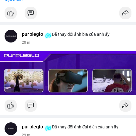
#vlikevn
#titanbot
📰 Nguồn: CoinDesk
purpleglo
Đã thay đổi ảnh bìa của anh ấy
28 m
purpleglo
Đã thay đổi ảnh đại diện của anh ấy
29 m