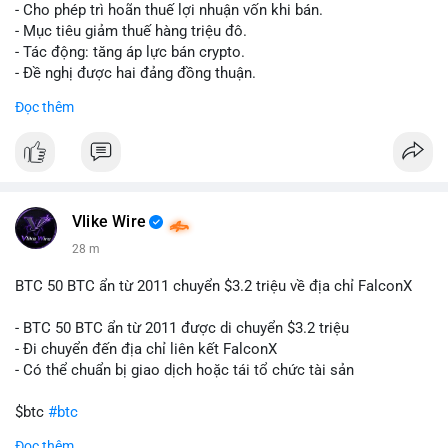
tái cơ cấu danh mục trước phiên giao dịch Âu-Mỹ. Tâm lý thị
- Cho phép trì hoãn thuế lợi nhuận vốn khi bán.
trường có thể dao động nhẹ khi nhà đầu tư nhỏ lẻ theo dõi
- Mục tiêu giảm thuế hàng triệu đô.
động thái này.
- Tác động: tăng áp lực bán crypto.
- Đề nghị được hai đảng đồng thuận.
Lời khuyên cho nhà đầu tư nhỏ lẻ: Theo dõi xác nhận giao dịch
#clarity
#trump
#crypto
#tax
#bloomberg
Đọc thêm
và điểm đến của số BTC này trong 2-4 giờ tới. Nếu dòng tiền
vào sàn, cân nhắc giảm đòn bẩy hoặc chốt lời một phần để
$btc $eth
phòng thủ. Nếu vào ví lạnh, có thể duy trì chiến lược nắm giữ
hiện tại mà không cần hoảng loạn.
#vlikevn
#titanbot
#160btc
#vilanh
#thanhkhoansan
#aplucban
#btcmempool
📰 Nguồn: Cointelegraph
Vlike Wire
28 m
BTC 50 BTC ẩn từ 2011 chuyển $3.2 triệu về địa chỉ FalconX
- BTC 50 BTC ẩn từ 2011 được di chuyển $3.2 triệu
- Đi chuyển đến địa chỉ liên kết FalconX
- Có thể chuẩn bị giao dịch hoặc tái tổ chức tài sản
$btc
#btc
Đọc thêm