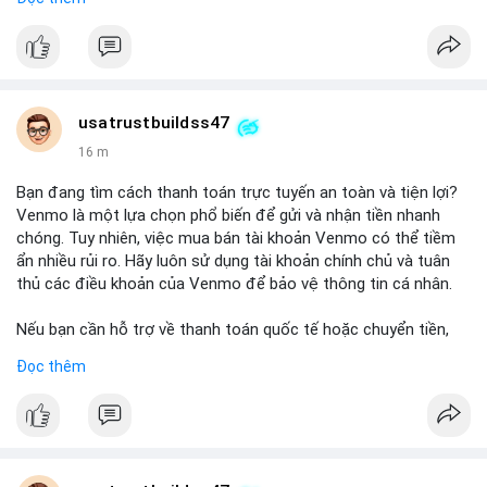
chuyển tiền, mobile deposit và thanh toán USDT.
#buyverifiedgo2bankaccounts
#marketing
#seo
#smm
#trendingnow
#cashout
#sendmoney
#mobiledeposit
#pay
#usdt
usatrustbuildss47
16 m
Bạn đang tìm cách thanh toán trực tuyến an toàn và tiện lợi?
Venmo là một lựa chọn phổ biến để gửi và nhận tiền nhanh
chóng. Tuy nhiên, việc mua bán tài khoản Venmo có thể tiềm
ẩn nhiều rủi ro. Hãy luôn sử dụng tài khoản chính chủ và tuân
thủ các điều khoản của Venmo để bảo vệ thông tin cá nhân.
Nếu bạn cần hỗ trợ về thanh toán quốc tế hoặc chuyển tiền,
hãy liên hệ với chúng tôi qua email hoặc Telegram. Chúng tôi
Đọc thêm
cung cấp dịch vụ tư vấn và giải pháp thanh toán trực tuyến an
toàn.
Liên hệ:
Email: usatrustbuild@gmail.com