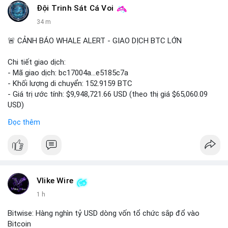
Đội Trinh Sát Cá Voi
34 m
🚨 CẢNH BÁO WHALE ALERT - GIAO DỊCH BTC LỚN
Chi tiết giao dịch:
- Mã giao dịch: bc17004a...e5185c7a
- Khối lượng di chuyển: 152.9159 BTC
- Giá trị ước tính: $9,948,721.66 USD (theo thị giá $65,060.09
USD)
- Thời gian: 14:19:56 2026-08-08 UTC
Đọc thêm
Nhận định phân tích:
Khối lượng 152.9 BTC trị giá gần 10 triệu USD được chuyển
trong một giao dịch chưa xác nhận cho thấy dấu hiệu của một
tổ chức lớn hoặc cá voi đang tái cơ cấu danh mục. Với mức
giá quanh vùng $65,000, động thái này có thể là bước chuẩn bị
Vlike Wire
cho chiến lược tích lũy dài hạn hoặc chuyển lên sàn để thanh
1 h
khoản. Một giao dịch lớn như vậy thường tạo áp lực tâm lý
ngắn hạn lên thị trường, khiến nhà đầu tư nhỏ lẻ dễ bị dao
Bitwise: Hàng nghìn tỷ USD dòng vốn tổ chức sắp đổ vào
động.
Bitcoin