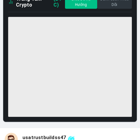
Crypto
C)
Hướng
Dõi
usatrustbuildss47