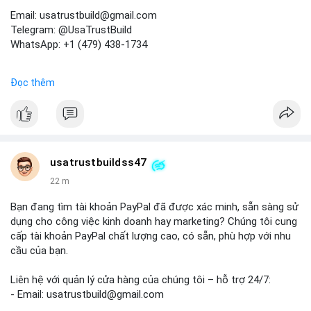
Email: usatrustbuild@gmail.com
Telegram: @UsaTrustBuild
WhatsApp: +1 (479) 438-1734
Dịch vụ uy tín, nhanh chóng, bảo mật.
Đọc thêm
#buyverifiedredotpayaccount
#marketing
#seo
#smm
#trendingnow
#cashout
#sendmoney
#mobiledeposit
#pay
#usdt
#btc
usatrustbuildss47
22 m
Bạn đang tìm tài khoản PayPal đã được xác minh, sẵn sàng sử
dụng cho công việc kinh doanh hay marketing? Chúng tôi cung
cấp tài khoản PayPal chất lượng cao, có sẵn, phù hợp với nhu
cầu của bạn.
Liên hệ với quản lý cửa hàng của chúng tôi – hỗ trợ 24/7:
- Email: usatrustbuild@gmail.com
- Telegram: @UsaTrustBuild