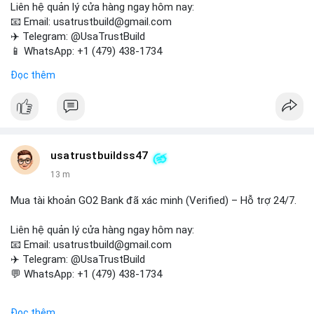
Liên hệ quản lý cửa hàng ngay hôm nay:
📧 Email: usatrustbuild@gmail.com
✈️ Telegram: @UsaTrustBuild
📱 WhatsApp: +1 (479) 438-1734
Đọc thêm
Tài khoản WebMoney xác minh sẵn sàng – giao dịch nhanh
chóng, an toàn, phù hợp cho thanh toán trực tuyến, nhận tiền
và chuyển tiền quốc tế.
#buyverifiedwebmoneyaccounts
#webmoney
#verifiedaccounts
#onlinepayment
#cashout
#sendmoney
usatrustbuildss47
#trustbuild
13 m
Mua tài khoản GO2 Bank đã xác minh (Verified) – Hỗ trợ 24/7.
Liên hệ quản lý cửa hàng ngay hôm nay:
📧 Email: usatrustbuild@gmail.com
✈️ Telegram: @UsaTrustBuild
💬 WhatsApp: +1 (479) 438-1734
Dịch vụ uy tín, nhanh chóng, bảo mật – phù hợp cho giao dịch,
Đọc thêm