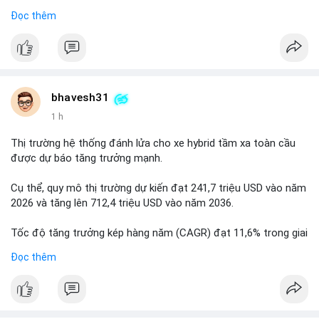
Đọc thêm
$btc
#btc
#vlikevn
#titanbot
📰 Nguồn: Cointelegraph
bhavesh31
1 h
Thị trường hệ thống đánh lửa cho xe hybrid tầm xa toàn cầu
được dự báo tăng trưởng mạnh.
Cụ thể, quy mô thị trường dự kiến đạt 241,7 triệu USD vào năm
2026 và tăng lên 712,4 triệu USD vào năm 2036.
Tốc độ tăng trưởng kép hàng năm (CAGR) đạt 11,6% trong giai
đoạn dự báo.
Đọc thêm
Đây là cơ hội lớn cho các nhà sản xuất và nhà đầu tư trong
lĩnh vực công nghệ ô tô xanh.