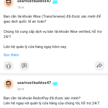
Telegram: @UsaTrustBuild
usatrustbuildss47
WhatsApp: +1 (479) 438-1734
18 m
#thanhtoanonline
#venmo
#chuyentien
#giaodichantoan
Bạn cần tài khoản Wise (Transferwise) đã được xác minh để
#taichinhso
#seo
#smm
giao dịch quốc tế an toàn?
Chúng tôi cung cấp dịch vụ bán tài khoản Wise verified, hỗ trợ
24/7.
Liên hệ quản lý cửa hàng ngay hôm nay:
📧 Email: usatrustbuild@gmail.com
Đọc thêm
✈️ Telegram: @UsaTrustBuild
📱 WhatsApp: +1 (479) 438-1734
Dịch vụ của chúng tôi phù hợp cho nhu cầu chuyển tiền, nhận
tiền, thanh toán quốc tế.
usatrustbuildss47
#buyverifiedwiseaccounts
#marketing
#seo
#smm
20 m
#trendingnow
#cashout
#sendmoney
#mobiledeposit
#pay
#usdt
Bạn cần tài khoản RedotPay đã được xác minh?
Liên hệ ngay với quản lý cửa hàng của chúng tôi, hỗ trợ 24/7.