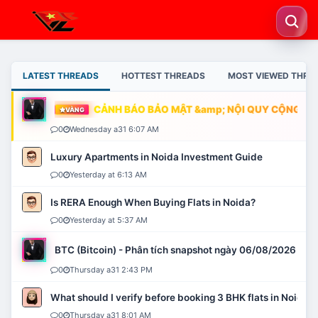
LATEST THREADS
HOTTEST THREADS
MOST VIEWED THRE
CẢNH BÁO BẢO MẬT &amp; NỘI QUY CỘNG ĐỒN
VÀNG
0
Wednesday a31 6:07 AM
Luxury Apartments in Noida Investment Guide
0
Yesterday at 6:13 AM
Is RERA Enough When Buying Flats in Noida?
0
Yesterday at 5:37 AM
BTC (Bitcoin) - Phân tích snapshot ngày 06/08/2026
0
Thursday a31 2:43 PM
What should I verify before booking 3 BHK flats in Noida?
0
Thursday a31 8:01 AM