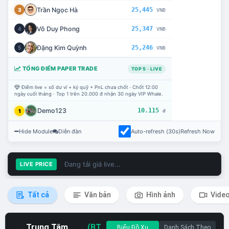
Trần Ngọc Hà
25,445
3
VNĐ
Võ Duy Phong
25,347
4
VNĐ
Đặng Kim Quỳnh
25,246
5
VNĐ
TỔNG ĐIỂM PAPER TRADE
TOP 5 · LIVE
Điểm live = số dư ví + ký quỹ + PnL chưa chốt · Chốt 12:00
ngày cuối tháng · Top 1 trên 20.000 đ nhận 30 ngày VIP Whale.
Demo123
10.115
1
đ
Hide Module
Diễn đàn
Auto-refresh (30s)
Refresh Now
Đang tải giá live...
LIVE PRICE
Tất cả
Văn bản
Hình ảnh
Vide
Trung Tâm
(BT
Biểu Đồ Xu
Danh Sách Theo