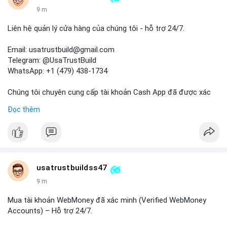
9 m
Liên hệ quản lý cửa hàng của chúng tôi - hỗ trợ 24/7.
Email: usatrustbuild@gmail.com
Telegram: @UsaTrustBuild
WhatsApp: +1 (479) 438-1734
Chúng tôi chuyên cung cấp tài khoản Cash App đã được xác
minh (Buy Verified Cash App Accounts) cho các nhu cầu
Đọc thêm
marketing, SEO, SMM, chuyển tiền, gửi tiền qua di động, thanh
toán USDT và các giao dịch tiền mặt tại Mỹ.
Liên hệ ngay để được tư vấn và hỗ trợ nhanh nhất!
#buyverifiedcashappaccounts
#marketing
#seo
#smm
usatrustbuildss47
#trendingnow
#cashout
#sendmoney
#mobiledeposit
#pay
9 m
#usdt
#usa
Mua tài khoản WebMoney đã xác minh (Verified WebMoney
Accounts) – Hỗ trợ 24/7.