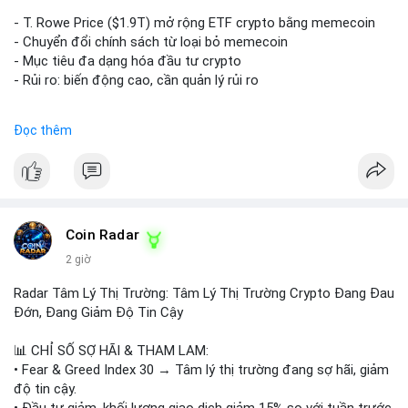
trên sàn tập trung hoặc OTC. Mặt khác, nếu địa chỉ nhận là ví
lạnh không kết nối internet, khả năng cao là hành động tích lũy
- T. Rowe Price ($1.9T) mở rộng ETF crypto bằng memecoin
dài hạn, giảm áp lực bán ngắn hạn. Thời điểm cuối tuần, thanh
- Chuyển đổi chính sách từ loại bỏ memecoin
khoản mỏng, khiến biến động giá quanh vùng $65,000 có thể
- Mục tiêu đa dạng hóa đầu tư crypto
mạnh hơn bình thường khi lệnh này được xác nhận.
- Rủi ro: biến động cao, cần quản lý rủi ro
Lời khuyên ngắn gọn cho nhà đầu tư nhỏ lẻ:
$btc $eth
Đọc thêm
Theo dõi xác nhận của giao dịch này. Nếu coin vào sàn giao
dịch lớn, cần thận trọng với nhịp điều chỉnh ngắn hạn. Tuyệt
#vlikevn
#titanbot
đối không sử dụng đòn bẩy cao trong 24 giờ tới khi dòng tiền
lớn chưa xác định rõ đích đến cuối cùng.
📰 Nguồn: CoinDesk
#153btc
#10triệuusd
#chuyểnvílớn
#btcmempool
Coin Radar
#áplựcbántiềmnăng
2 giờ
Radar Tâm Lý Thị Trường: Tâm Lý Thị Trường Crypto Đang Đau
Đớn, Đang Giảm Độ Tin Cậy
📊 CHỈ SỐ SỢ HÃI & THAM LAM:
• Fear & Greed Index 30 → Tâm lý thị trường đang sợ hãi, giảm
độ tin cậy.