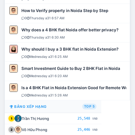
How to Verify property in Noida Step by Step
0
Thursday a31 6:57 AM
Why does a 4 BHK flat Noida offer better privacy?
0
Thursday a31 6:30 AM
Why should I buy a 3 BHK flat in Noida Extension?
0
Wednesday a31 6:25 AM
Smart Investment Guide to Buy 2 BHK Flat in Noida
0
Wednesday a31 6:20 AM
Is a 4 BHK Flat in Noida Extension Good for Remote Work?
0
Wednesday a31 5:26 AM
BẢNG XẾP HẠNG
TOP 5
Trần Thị Hương
25,548
1
VNĐ
Võ Hữu Phong
25,446
2
VNĐ