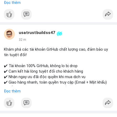
Đọc thêm
- WhatsApp: +1 (479) 438-1734
Tài khoản của chúng tôi được đánh giá cao về độ tin cậy và
tính sẵn sàng, giúp bạn giao dịch thuận lợi. Hãy nhắn tin ngay
để được tư vấn chi tiết.
usatrustbuildss47
#buyverifiedpaypalaccounts
#marketing
#seo
#smm
32 m
#onlineshopping
#digitalmarketing
#usa
#highqualityaccounts
#readytouseaccounts
Khám phá các tài khoản GitHub chất lượng cao, đảm bảo uy
tín tuyệt đối!
✔️ Tài khoản 100% GitHub, không lo bị drop
✔️ Cam kết hài lòng tuyệt đối cho khách hàng
✔️ Nhận ngay ưu đãi độc quyền khi mua dịch vụ
✔️ Giao hàng nhanh, toàn quyền truy cập (Email + Mật khẩu)
✔️ Hỗ trợ 24/7 và bảo hành thay thế
Đọc thêm
Cần xác nhận đơn hàng? Liên hệ ngay để được tư vấn!
📧 Email: usatrustbuild@gmail.com
📩 Telegram: @UsaTrustBuild