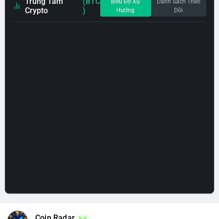
Trung Tâm
(BTC
Biểu Đồ Xu
Danh Sách Theo
Crypto
)
Hướng
Dõi
Coin Radar