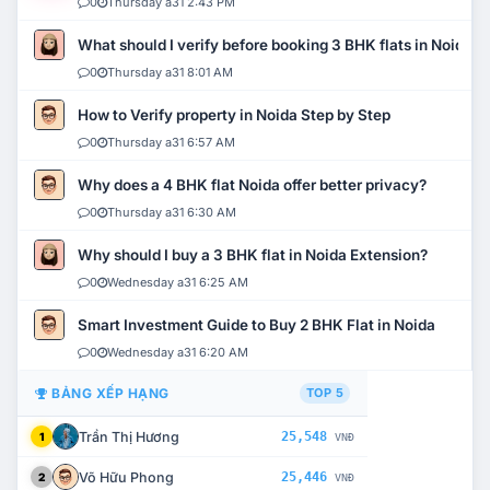
0
Thursday a31 2:43 PM
What should I verify before booking 3 BHK flats in Noida?
0
Thursday a31 8:01 AM
How to Verify property in Noida Step by Step
0
Thursday a31 6:57 AM
Why does a 4 BHK flat Noida offer better privacy?
0
Thursday a31 6:30 AM
Why should I buy a 3 BHK flat in Noida Extension?
0
Wednesday a31 6:25 AM
Smart Investment Guide to Buy 2 BHK Flat in Noida
0
Wednesday a31 6:20 AM
BẢNG XẾP HẠNG
TOP 5
Trần Thị Hương
25,548
1
VNĐ
Võ Hữu Phong
25,446
2
VNĐ