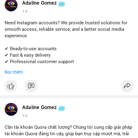
Adaline Gomez
#shopify
#shopifypayment
#ecommerce
#onlinebusiness
1 h
#sellssmm
Need Instagram accounts? We provide trusted solutions for
smooth access, reliable service, and a better social media
experience.
✔ Ready-to-use accounts
✔ Fast & easy delivery
✔ Professional customer support
Đọc thêm
Get started today! Contact us for more details.
📱 WhatsApp: +1 (681) 549-2683
💬 Telegram: @SellsSMM
#instagram
#instagramaccount
#socialmedia
Adaline Gomez
#digitalsolutions
#sellssmm
1 h
Cần tài khoản Quora chất lượng? Chúng tôi cung cấp giải pháp
tài khoản Quora đáng tin cậy, giúp bạn truy cập mượt mà, trải