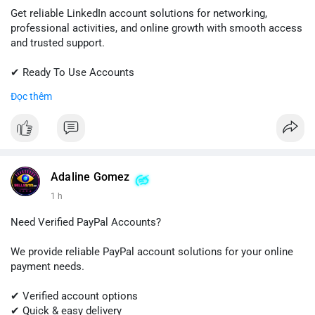
Get reliable LinkedIn account solutions for networking,
professional activities, and online growth with smooth access
and trusted support.
✔ Ready To Use Accounts
✔ Fast & Easy Delivery
Đọc thêm
✔ Professional Customer Support
📱 WhatsApp: +1 (681) 549-2683
💬 Telegram: @SellsSMM
#linkedin
#linkedinaccount
#professionalnetwork
Adaline Gomez
#digitalsolutions
#sellssmm
1 h
Need Verified PayPal Accounts?
We provide reliable PayPal account solutions for your online
payment needs.
✔ Verified account options
✔ Quick & easy delivery