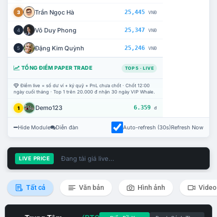
Trần Ngọc Hà
25,445
3
VNĐ
Võ Duy Phong
25,347
4
VNĐ
Đặng Kim Quỳnh
25,246
5
VNĐ
TỔNG ĐIỂM PAPER TRADE
TOP 5 · LIVE
Điểm live = số dư ví + ký quỹ + PnL chưa chốt · Chốt 12:00
ngày cuối tháng · Top 1 trên 20.000 đ nhận 30 ngày VIP Whale.
Demo123
6.359
1
đ
Hide Module
Diễn đàn
Auto-refresh (30s)
Refresh Now
Đang tải giá live...
LIVE PRICE
Tất cả
Văn bản
Hình ảnh
Video