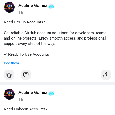
Adaline Gomez
1 h
Need GitHub Accounts?
Get reliable GitHub account solutions for developers, teams,
and online projects. Enjoy smooth access and professional
support every step of the way.
✔ Ready To Use Accounts
✔ Quick & Easy Delivery
Đọc thêm
✔ Trusted Customer Support
Contact us now to get started!
📱 WhatsApp: +1 (681) 549-2683
💬 Telegram: @SellsSMM
Adaline Gomez
1 h
#github
#githubaccount
#developers
#techsolutions
#sellssmm
Need LinkedIn Accounts?