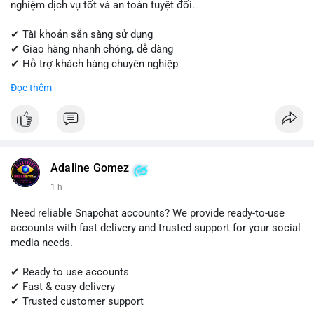
nghiệm dịch vụ tốt và an toàn tuyệt đối.
✔ Tài khoản sẵn sàng sử dụng
✔ Giao hàng nhanh chóng, dễ dàng
✔ Hỗ trợ khách hàng chuyên nghiệp
Đọc thêm
Liên hệ ngay để được tư vấn và đặt hàng:
📱 WhatsApp: +1 (681) 549-2683
💬 Telegram: @SellsSMM
#quora
#quoraaccount
#socialmediatools
#digitalsolutions
#sellssmm
Adaline Gomez
1 h
Need reliable Snapchat accounts? We provide ready-to-use
accounts with fast delivery and trusted support for your social
media needs.
✔ Ready to use accounts
✔ Fast & easy delivery
✔ Trusted customer support