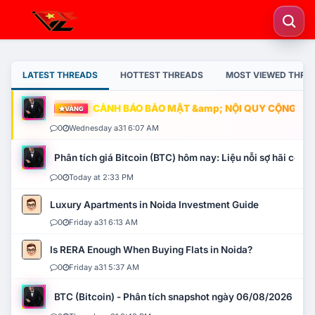
LATEST THREADS
HOTTEST THREADS
MOST VIEWED THRE
CẢNH BÁO BẢO MẬT &amp; NỘI QUY CỘNG ĐỒNG
VÀNG
0
Wednesday a31 6:07 AM
Phân tích giá Bitcoin (BTC) hôm nay: Liệu nỗi sợ hãi có mở 
0
Today at 2:33 PM
Luxury Apartments in Noida Investment Guide
0
Friday a31 6:13 AM
Is RERA Enough When Buying Flats in Noida?
0
Friday a31 5:37 AM
BTC (Bitcoin) - Phân tích snapshot ngày 06/08/2026