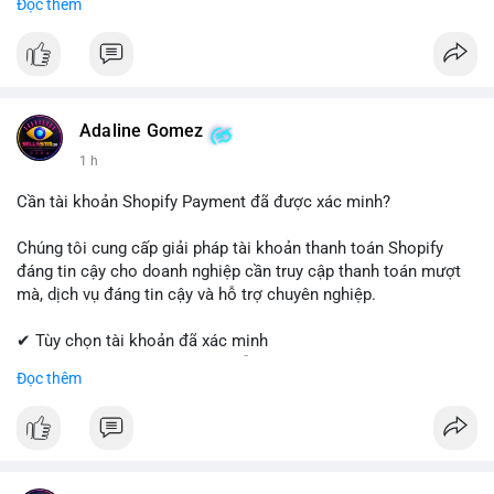
Đọc thêm
Coinbase, cân nhắc hạ tỷ trọng đòn bẩy và chốt lời một phần.
✔ Professional Customer Support
Tránh hành động theo cảm xúc, hãy đặt lệnh cắt lỗ chặt chẽ và
chờ xác nhận xu hướng từ khối lượng giao dịch trước khi vào
📱 WhatsApp: +1 (681) 549-2683
lệnh mới.
💬 Telegram: @SellsSMM
#1077btc
#70trieuusd
#vilanh
#aplucban
#btcmempool
#telegram
#telegramaccount
#socialmedia
#digitalsolutions
Adaline Gomez
#sellssmm
1 h
Cần tài khoản Shopify Payment đã được xác minh?
Chúng tôi cung cấp giải pháp tài khoản thanh toán Shopify
đáng tin cậy cho doanh nghiệp cần truy cập thanh toán mượt
mà, dịch vụ đáng tin cậy và hỗ trợ chuyên nghiệp.
✔ Tùy chọn tài khoản đã xác minh
✔ Giao hàng nhanh chóng và dễ dàng
Đọc thêm
✔ Hỗ trợ khách hàng đáng tin cậy
Liên hệ ngay:
📱 WhatsApp: +1 (681) 549-2683
💬 Telegram: @SellsSMM