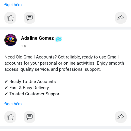
Đọc thêm
📱 WhatsApp: +1 (681) 549-2683
💬 Telegram: @SellsSMM
#snapchat
#snapchataccount
#buysnapchataccounts
#socialmediamarketing
#digitalsolutions
#sellssmm
Adaline Gomez
1 h
Need Old Gmail Accounts? Get reliable, ready-to-use Gmail
accounts for your personal or online activities. Enjoy smooth
access, quality service, and professional support.
✔ Ready To Use Accounts
✔ Fast & Easy Delivery
✔ Trusted Customer Support
Đọc thêm
📱 WhatsApp: +1 (681) 549-2683
💬 Telegram: @SellsSMM
#gmail
#googleaccount
#emailsolutions
#digitalservices
#sellssmm