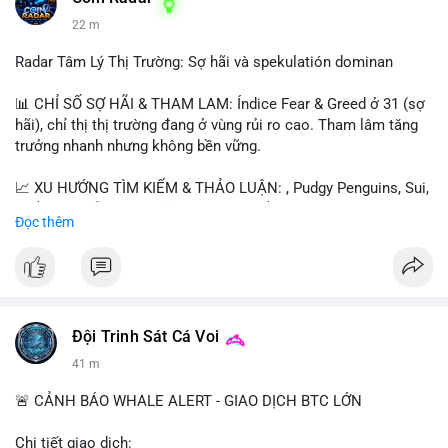
22 m
Radar Tâm Lý Thị Trường: Sợ hãi và spekulatión dominan
📊 CHỈ SỐ SỢ HÃI & THAM LAM: Índice Fear & Greed ở 31 (sợ
hãi), chỉ thị thị trường đang ở vùng rủi ro cao. Tham lâm tăng
trưởng nhanh nhưng không bền vững.
📈 XU HƯỚNG TÌM KIẾM & THẢO LUẬN: , Pudgy Penguins, Sui,
và $SAGA dẫn đầu. Chủ đề như "long $SAGA", "short SPCX"
Đọc thêm
hấp dẫn. BTC vẫn là điểm nhấn nhưng ít được thảo luận so với
token mới.
💬 DÒNG CHẢY TIN TỨC & TRUYỀN THÔNG: Người dùng nhấn
mạnh "đã ngồi ăn ở khách sạn 5*" (rủi ro cao), "SAGA có thể
tăng x10", và "BICO về bờ 2-2-2026". Bàn tán nhiều về thời gian
Đội Trinh Sát Cá Voi
cầm tài sản.
41 m
💡 NHẬN ĐỊNH & KHUYẾN NGHỊ: Thị trường đang trong giai
🚨 CẢNH BÁO WHALE ALERT - GIAO DỊCH BTC LỚN
đoạn "dot-com shakeout" với nhiều dự án ngừng hoạt động.
Tâm lý ngắn hạn biến động mạnh do sự kết hợp giữa sợ hãi và
Chi tiết giao dịch: