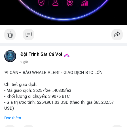
Đội Trinh Sát Cá Voi
2 giờ
🚨 CẢNH BÁO WHALE ALERT - GIAO DỊCH BTC LỚN
Chi tiết giao dịch:
- Mã giao dịch: 3b257f2e...40835fe3
- Khối lượng di chuyển: 3.9076 BTC
- Giá trị ước tính: $254,901.03 USD (theo thị giá $65,232.57
USD)
- Thời gian: 16:19:51 2026-08-09 UTC
Đọc thêm
Nhận định phân tích: Khối lượng 3.9076 BTC (tương đương gần