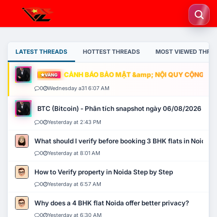
LATEST THREADS
HOTTEST THREADS
MOST VIEWED THRE
CẢNH BÁO BẢO MẬT &amp; NỘI QUY CỘNG ĐỒNG
VÀNG
0
Wednesday a31 6:07 AM
BTC (Bitcoin) - Phân tích snapshot ngày 06/08/2026
0
Yesterday at 2:43 PM
What should I verify before booking 3 BHK flats in Noida?
0
Yesterday at 8:01 AM
How to Verify property in Noida Step by Step
0
Yesterday at 6:57 AM
Why does a 4 BHK flat Noida offer better privacy?
0
Yesterday at 6:30 AM