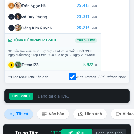
Trần Ngọc Hà
25,445
3
VNĐ
Võ Duy Phong
25,347
4
VNĐ
Đặng Kim Quỳnh
25,246
5
VNĐ
TỔNG ĐIỂM PAPER TRADE
TOP 5 · LIVE
Điểm live = số dư ví + ký quỹ + PnL chưa chốt · Chốt 12:00
ngày cuối tháng · Top 1 trên 20.000 đ nhận 30 ngày VIP Whale.
Demo123
9.922
1
đ
Hide Module
Diễn đàn
Auto-refresh (30s)
Refresh Now
Đang tải giá live...
LIVE PRICE
Tất cả
Văn bản
Hình ảnh
Video
Trung Tâm
(BTC
Biểu Đồ Xu
Danh Sách Theo