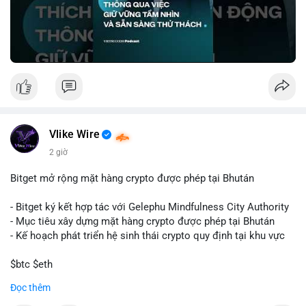
🎥 Xem video trực tiếp tại:
Nguồn: VIETSUCCESS
Vlike Wire
2 giờ
Bitget mở rộng mặt hàng crypto được phép tại Bhután
- Bitget ký kết hợp tác với Gelephu Mindfulness City Authority
- Mục tiêu xây dựng mặt hàng crypto được phép tại Bhután
- Kế hoạch phát triển hệ sinh thái crypto quy định tại khu vực
$btc $eth
Đọc thêm
#vlikevn
#titanbot