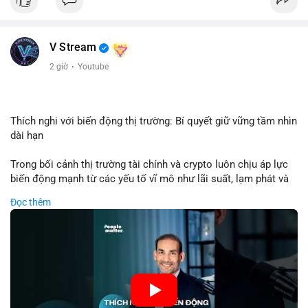
USD được thực hiện trong khung giờ sáng sớm, cho thấy dấu
hiệu của một tổ chức hoặc cá nhân sở hữu lượng tài sản lớn.
Quy mô chuyển động này nằm ở mức trung bình - lớn, không
V Stream
đủ tạo áp lực bán trực tiếp lên thị trường nhưng phản ánh tâm
lý thận trọng của cá voi. Nếu dòng tiền này hướng về ví sàn
2 giờ
·
Youtube
giao dịch, khả năng cao là động thái chuẩn bị thanh khoản
hoặc chốt lời một phần; ngược lại, nếu chuyển sang ví lạnh, đó
là tín hiệu tích lũy dài hạn, củng cố niềm tin vào xu hướng tăng
của BTC.
Thích nghi với biến động thị trường: Bí quyết giữ vững tầm nhìn
dài hạn
Lời khuyên: Nhà đầu tư nhỏ lẻ nên theo dõi thêm 2-3 giao dịch
tương tự trong 24 giờ tới để xác nhận xu hướng. Không nên
Trong bối cảnh thị trường tài chính và crypto luôn chịu áp lực
hành động vội vàng dựa trên một giao dịch đơn lẻ, hãy ưu tiên
biến động mạnh từ các yếu tố vĩ mô như lãi suất, lạm phát và
quản trị rủi ro và giữ kỷ luật với kế hoạch đầu tư đã đề ra.
chính sách tiền tệ, việc duy trì tầm nhìn chiến lược trở thành
Đọc thêm
chìa khóa để đầu tư viên vượt qua giai đoạn không chắc chắn.
#8dot3271btc
#giaodichlon
#vilanh
#tamlycavoi
Thay vì phản ứng cảm xúc với những dao động ngắn hạn, các
#mempoolbtc
nhà đầu tư thành công thường tập trung vào nguyên tắc cơ
bản, phân배 tài sản hợp lý và kiên持 theo kế hoạch đã định.
Điều này không chỉ giúp giảm rủi ro mà còn tạo điều kiện để
tận dụng cơ hội khi thị trường phục hồi.