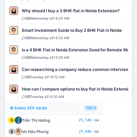
Why should I buy a 3 BHK flat in Noida Extension?
0
Wednesday a31 6:25 AM
Smart Investment Guide to Buy 2 BHK Flat in Noida
0
Wednesday a31 6:20 AM
Is a 4 BHK Flat in Noida Extension Good for Remote Work?
0
Wednesday a31 5:26 AM
Can researching a company reduce common interview mi
0
Tuesday a31 10:12 AM
How can I compare options to buy flat in Noida Extension?
0
Tuesday a31 6:30 AM
BẢNG XẾP HẠNG
TOP 5
Trần Thị Hương
25,548
1
VNĐ
Võ Hữu Phong
25,446
2
VNĐ