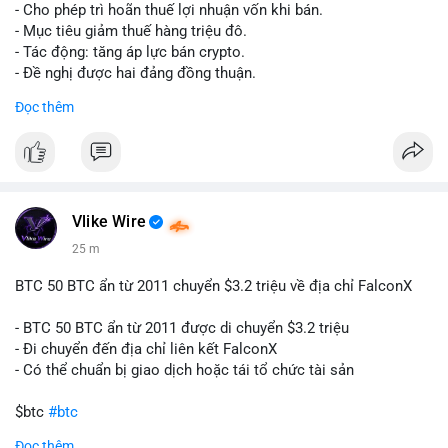
tái cơ cấu danh mục trước phiên giao dịch Âu-Mỹ. Tâm lý thị
- Cho phép trì hoãn thuế lợi nhuận vốn khi bán.
trường có thể dao động nhẹ khi nhà đầu tư nhỏ lẻ theo dõi
- Mục tiêu giảm thuế hàng triệu đô.
động thái này.
- Tác động: tăng áp lực bán crypto.
- Đề nghị được hai đảng đồng thuận.
Lời khuyên cho nhà đầu tư nhỏ lẻ: Theo dõi xác nhận giao dịch
#clarity
#trump
#crypto
#tax
#bloomberg
Đọc thêm
và điểm đến của số BTC này trong 2-4 giờ tới. Nếu dòng tiền
vào sàn, cân nhắc giảm đòn bẩy hoặc chốt lời một phần để
$btc $eth
phòng thủ. Nếu vào ví lạnh, có thể duy trì chiến lược nắm giữ
hiện tại mà không cần hoảng loạn.
#vlikevn
#titanbot
#160btc
#vilanh
#thanhkhoansan
#aplucban
#btcmempool
📰 Nguồn: Cointelegraph
Vlike Wire
25 m
BTC 50 BTC ẩn từ 2011 chuyển $3.2 triệu về địa chỉ FalconX
- BTC 50 BTC ẩn từ 2011 được di chuyển $3.2 triệu
- Đi chuyển đến địa chỉ liên kết FalconX
- Có thể chuẩn bị giao dịch hoặc tái tổ chức tài sản
$btc
#btc
Đọc thêm