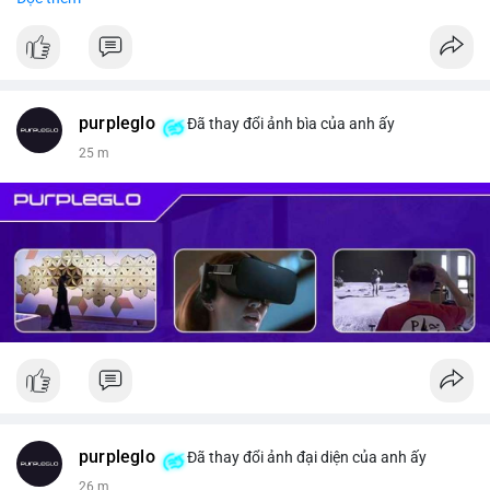
#vlikevn
#titanbot
📰 Nguồn: CoinDesk
purpleglo
Đã thay đổi ảnh bìa của anh ấy
25 m
purpleglo
Đã thay đổi ảnh đại diện của anh ấy
26 m