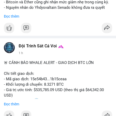
- Bitcoin và Ether cũng ghi nhận mức giảm nhẹ trong cùng kỳ.
- Nguyên nhân do Yhdysvaltain Senado không đưa ra quyết
định về luật Clarity Act (luật cấu trúc thị trường) trước khi nghỉ
Đọc thêm
hè, đẩy việc thảo luận sang tháng 9.
- Việc trì hoãn pháp lý làm tăng sự không chắc chắn quanh
XRP và Ripple, ảnh hưởng đến tâm lý nhà đầu tư.
#binancesquare
#cryptonews
#xrp
#btc
#eth
#clarityact
#ripple
Đội Trinh Sát Cá Voi
1 h
$xrp $btc $eth
🚨 CẢNH BÁO WHALE ALERT - GIAO DỊCH BTC LỚN
#vlikevn
#titanbot
Chi tiết giao dịch:
📰 Nguồn: CoinDesk
- Mã giao dịch: 15e54b43...1b15ceaa
- Khối lượng di chuyển: 8.3271 BTC
- Giá trị ước tính: $535,785.09 USD (theo thị giá $64,342.00
USD)
- Thời gian: 04:20
0 2026-08-07 UTC
Đọc thêm
Nhận định phân tích: Giao dịch 8.3271 BTC trị giá hơn nửa triệu