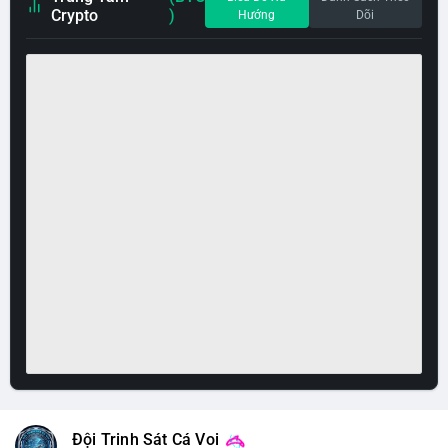
Crypto
)
Hướng
Dõi
Đội Trinh Sát Cá Voi