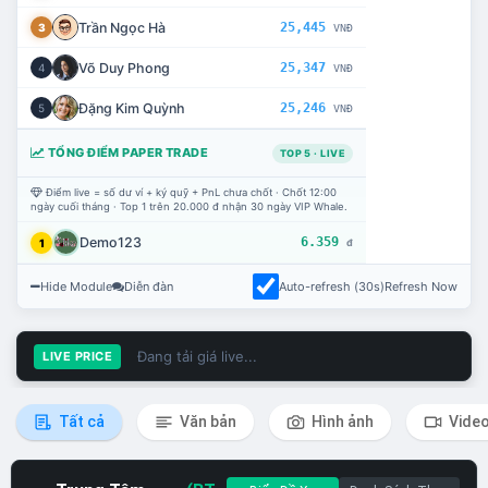
Trần Ngọc Hà
25,445
3
VNĐ
Võ Duy Phong
25,347
4
VNĐ
Đặng Kim Quỳnh
25,246
5
VNĐ
TỔNG ĐIỂM PAPER TRADE
TOP 5 · LIVE
Điểm live = số dư ví + ký quỹ + PnL chưa chốt · Chốt 12:00
ngày cuối tháng · Top 1 trên 20.000 đ nhận 30 ngày VIP Whale.
Demo123
6.359
1
đ
Hide Module
Diễn đàn
Auto-refresh (30s)
Refresh Now
Đang tải giá live...
LIVE PRICE
Tất cả
Văn bản
Hình ảnh
Vide