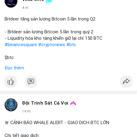
4 m
Bitdeer tăng sản lượng Bitcoin 5 lần trong Q2
- Bitdeer sản lượng Bitcoin 5 lần trong quý 2
- Liquidity hóa kho tàng khiến giữ lại chỉ 150 BTC
#binancesquare
#cryptonews
#btc
$btc
Đọc thêm
#vlikevn
#titanbot
📰 Nguồn: Cointelegraph
Đội Trinh Sát Cá Voi
14 m
🚨 CẢNH BÁO WHALE ALERT - GIAO DỊCH BTC LỚN
Chi tiết giao dịch: