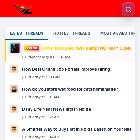
LATEST THREADS
HOTTEST THREADS
MOST VIEWED THRE
CẢNH BÁO BẢO MẬT &amp; NỘI QUY CỘNG ĐỒN
VÀNG
0
Wednesday a31 6:07 AM
How Best Online Job Portals Improve Hiring
0
Today at 11:39 AM
How do you store wet food for cats homemade?
0
Today at 9:07 AM
Daily Life Near New Flats in Noida
0
Today at 5:52 AM
A Smarter Way to Buy Flat in Noida Based on Your Needs
0
Today at 5:04 AM