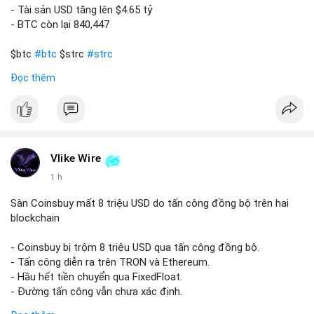
- Tài sản USD tăng lên $4.65 tỷ
- BTC còn lại 840,447
$btc
#btc
$strc
#strc
Đọc thêm
#vlikevn
#titanbot
📰 Nguồn: Cointelegraph
Vlike Wire
1 h
Sàn Coinsbuy mất 8 triệu USD do tấn công đồng bộ trên hai
blockchain
- Coinsbuy bị trộm 8 triệu USD qua tấn công đồng bộ.
- Tấn công diễn ra trên TRON và Ethereum.
- Hầu hết tiền chuyển qua FixedFloat.
- Đường tấn công vẫn chưa xác định.