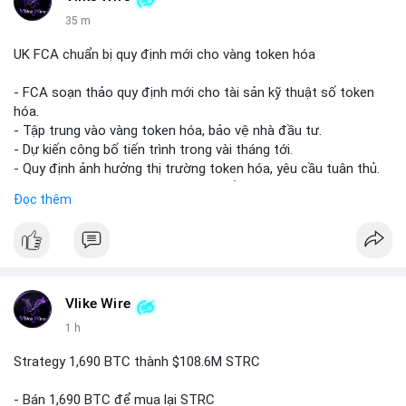
35 m
UK FCA chuẩn bị quy định mới cho vàng token hóa
- FCA soạn thảo quy định mới cho tài sản kỹ thuật số token
hóa.
- Tập trung vào vàng token hóa, bảo vệ nhà đầu tư.
- Dự kiến công bố tiến trình trong vài tháng tới.
- Quy định ảnh hưởng thị trường token hóa, yêu cầu tuân thủ.
- Nhà đầu tư, doanh nghiệp cần chuẩn bị.
Đọc thêm
#binancesquare
#cryptonews
#tokenizedgold
#fca
#ukregulation
$btc $eth
#vlikevn
#titanbot
Vlike Wire
1 h
📰 Nguồn: CoinDesk
Strategy 1,690 BTC thành $108.6M STRC
- Bán 1,690 BTC để mua lại STRC