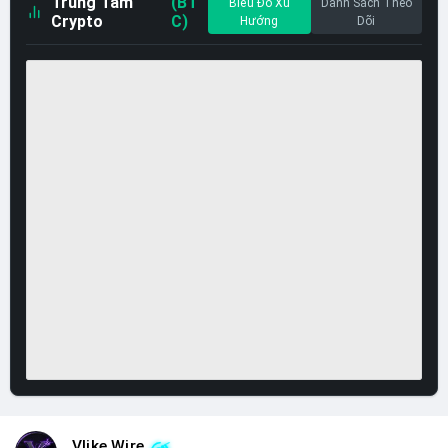
Trung Tâm
(BT
Biểu Đồ Xu
Danh Sách Theo
Crypto
C)
Hướng
Dõi
Vlike Wire