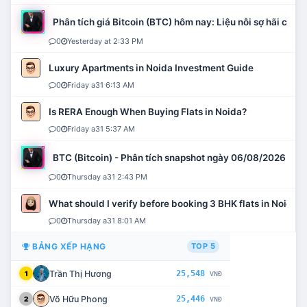
Phân tích giá Bitcoin (BTC) hôm nay: Liệu nỗi sợ hãi có mở 
0
Yesterday at 2:33 PM
Luxury Apartments in Noida Investment Guide
0
Friday a31 6:13 AM
Is RERA Enough When Buying Flats in Noida?
0
Friday a31 5:37 AM
BTC (Bitcoin) - Phân tích snapshot ngày 06/08/2026
0
Thursday a31 2:43 PM
What should I verify before booking 3 BHK flats in Noida?
0
Thursday a31 8:01 AM
BẢNG XẾP HẠNG
TOP 5
Trần Thị Hương
25,548
1
VNĐ
Võ Hữu Phong
25,446
2
VNĐ