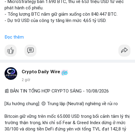
âm), trải nghiệm coin rác, và sự nhàm chán của Bitcoin khi đi
- MicroStrategy bán 1.690 BTC, thu về 653 triệu USD từ việc
ngang.
phát hành cổ phiếu.
• Tin tức quốc tế: Hedge funds trên CME chuyển sang vị thế
- Tổng lượng BTC nắm giữ giảm xuống còn 840.447 BTC.
Long Bitcoin; Standard Chartered dự báo LINK đạt 200 USD
- Dự trữ USD của công ty tăng lên mức 4,65 tỷ USD.
vào năm 2030; MicroStrategy bán 1,690 BTC.
• Binance Announcements: Binance delist BTTC & POWR vào
#microstrategy
#btc
#cryptonews
#binancesquare
Đọc thêm
14/08; ra mắt các chiến dịch airdrop và cuộc thi trading.
$btc
💡 NHẬN ĐỊNH & KHUYẾN NGHỊ
• Nhận định: Thị trường đang trong giai đoạn tích lũy đi ngang
#vlikevn
#titanbot
(sideways) với tâm lý sợ hãi chiếm ưu thế. Sự dịch chuyển của
các quỹ phòng hộ sang vị thế Long là tín hiệu tích cực ngầm,
📰 Nguồn: CoinDesk
Crypto Daily Wire
nhưng biến động ngắn hạn vẫn cao.
2 giờ
• Khuyến nghị: Cẩn trọng với các lệnh Long/Short khi Bitcoin
chưa thoát khỏi vùng giá hiện tại. Theo dõi sát các tin tức về
📰 BẢN TIN TỔNG HỢP CRYPTO SÁNG - 10/08/2026
lạm phát (CPI) và động thái của các quỹ lớn.
[Xu hướng chung]: 🟡 Trung lập (Neutral) nghiêng về rủi ro
📊 Nguồn: Radar Tâm Lý Thị Trường
Bitcoin giữ vững trên mốc 65.000 USD trong bối cảnh tâm lý thị
trường thận trọng, khi chỉ số Fear & Greed Index dừng ở mức
30/100 và dòng tiền DeFi đứng yên với tổng TVL đạt 142,8 tỷ