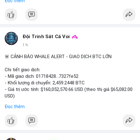
Đọc thêm
#binancesquare
#cryptonews
#coinsbuy
#trx
#eth
$trx $eth
#vlikevn
#titanbot
Đội Trinh Sát Cá Voi
📰 Nguồn: CoinDesk
1 h
🚨 CẢNH BÁO WHALE ALERT - GIAO DỊCH BTC LỚN
Chi tiết giao dịch:
- Mã giao dịch: 01718428...7327fe52
- Khối lượng di chuyển: 2,459.2448 BTC
- Giá trị ước tính: $160,052,570.66 USD (theo thị giá $65,082.00
USD)
- Thời gian: 12:19:48 2026-08-10 UTC
Đọc thêm
Nhận định phân tích:
Khối lượng 2,459 BTC tương đương hơn 160 triệu USD được
chuyển trong một giao dịch duy nhất cho thấy dấu hiệu hoạt
động của tổ chức lớn hoặc quỹ đầu tư. Với mức giá hiện tại,