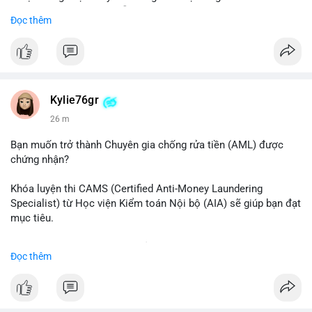
- BTC tiếp tục giữ vị trí dẫn đầu
Đọc thêm
#binancesquare
#cryptonews
#btc
$btc
#vlikevn
#titanbot
Kylie76gr
26 m
📰 Nguồn: CoinDesk
Bạn muốn trở thành Chuyên gia chống rửa tiền (AML) được
chứng nhận?
Khóa luyện thi CAMS (Certified Anti-Money Laundering
Specialist) từ Học viện Kiểm toán Nội bộ (AIA) sẽ giúp bạn đạt
mục tiêu.
Chương trình được thiết kế bởi các chuyên gia hàng đầu, bao
Đọc thêm
gồm tài liệu toàn diện, câu hỏi thực hành, bài thi thử sát thực
tế và lớp học trực tuyến linh hoạt.
Xây dựng nền tảng kiến thức AML vững chắc và tự tin bước