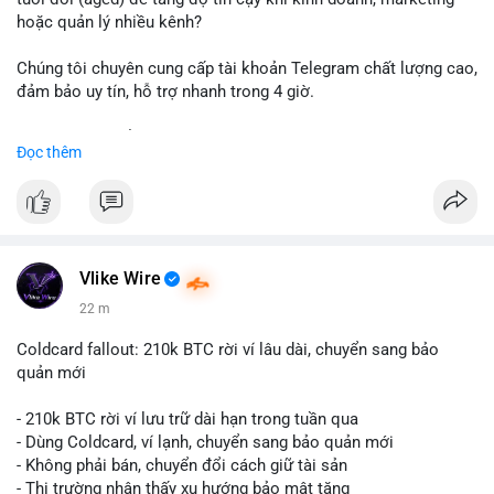
hoặc quản lý nhiều kênh?
Chúng tôi chuyên cung cấp tài khoản Telegram chất lượng cao,
đảm bảo uy tín, hỗ trợ nhanh trong 4 giờ.
Liên hệ ngay để được tư vấn và nhận ưu đãi:
Đọc thêm
📞 WhatsApp: +1 660 215-8938
✈️ Telegram: @localpvashop
📧 Email: localpvashop@gmail.com
Đặt mua ngay hôm nay để sở hữu tài khoản Telegram
premium, PVA, aged với giá tốt nhất!
Vlike Wire
22 m
Coldcard fallout: 210k BTC rời ví lâu dài, chuyển sang bảo
quản mới
- 210k BTC rời ví lưu trữ dài hạn trong tuần qua
- Dùng Coldcard, ví lạnh, chuyển sang bảo quản mới
- Không phải bán, chuyển đổi cách giữ tài sản
- Thị trường nhận thấy xu hướng bảo mật tăng