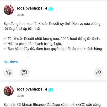
vào kỳ thi CAMS với sự chuẩn bị tốt nhất.
localpvashop114
Đăng ký ngay hôm nay để nâng cao năng lực và mở rộng cơ
32 m
hội nghề nghiệp trong lĩnh vực tài chính!
Bạn đang tìm mua tài khoản Reddit uy tín? Dịch vụ của chúng
tôi là giải pháp tốt nhất.
✅ Tài khoản Reddit chất lượng cao, 100% hoạt động ổn định.
✅ Hỗ trợ phản hồi nhanh trong 4 giờ.
✅ Bảo hành đầy đủ, đảm bảo quyền lợi tối đa cho khách hàng.
Liên hệ ngay để được tư vấn và đặt mua:
Đọc thêm
📞 WhatsApp: +1 660 215-8938
✈️ Telegram: @localpvashop
📧 Email: localpvashop@gmail.com
Mua tài khoản Reddit ngay hôm nay để phát triển chiến dịch
của bạn!
localpvashop114
37 m
Bạn cần tài khoản Binance đã được xác minh (KYC) sẵn sàng