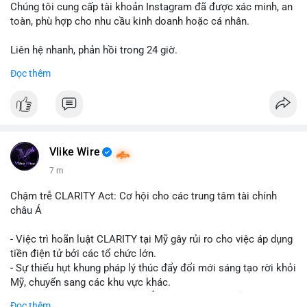
Chúng tôi cung cấp tài khoản Instagram đã được xác minh, an
toàn, phù hợp cho nhu cầu kinh doanh hoặc cá nhân.
Liên hệ nhanh, phản hồi trong 24 giờ.
Đọc thêm
📞 WhatsApp: +1 660 215-8938
✈️ Telegram: @localpvashop
Vlike Wire
7 m
Chậm trễ CLARITY Act: Cơ hội cho các trung tâm tài chính
châu Á
- Việc trì hoãn luật CLARITY tại Mỹ gây rủi ro cho việc áp dụng
tiền điện tử bởi các tổ chức lớn.
- Sự thiếu hụt khung pháp lý thúc đẩy đổi mới sáng tạo rời khỏi
Mỹ, chuyển sang các khu vực khác.
- Các trung tâm tài chính châu Á có cơ hội chiếm lĩnh thị
Đọc thêm