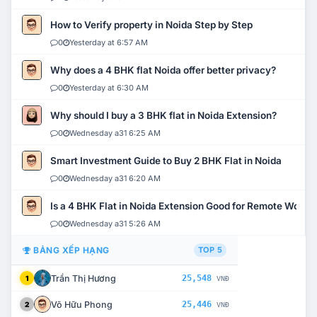
How to Verify property in Noida Step by Step
0
Yesterday at 6:57 AM
Why does a 4 BHK flat Noida offer better privacy?
0
Yesterday at 6:30 AM
Why should I buy a 3 BHK flat in Noida Extension?
0
Wednesday a31 6:25 AM
Smart Investment Guide to Buy 2 BHK Flat in Noida
0
Wednesday a31 6:20 AM
Is a 4 BHK Flat in Noida Extension Good for Remote Work?
0
Wednesday a31 5:26 AM
BẢNG XẾP HẠNG
TOP 5
Trần Thị Hương
25,548
1
VNĐ
Võ Hữu Phong
25,446
2
VNĐ