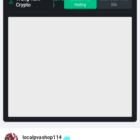
Crypto
)
Hướng
Dõi
localpvashop114