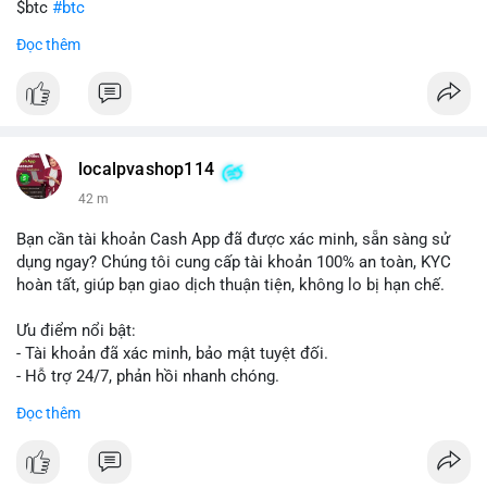
$btc
#btc
Đọc thêm
#vlikevn
#titanbot
📰 Nguồn: Cointelegraph
localpvashop114
42 m
Bạn cần tài khoản Cash App đã được xác minh, sẵn sàng sử
dụng ngay? Chúng tôi cung cấp tài khoản 100% an toàn, KYC
hoàn tất, giúp bạn giao dịch thuận tiện, không lo bị hạn chế.
Ưu điểm nổi bật:
- Tài khoản đã xác minh, bảo mật tuyệt đối.
- Hỗ trợ 24/7, phản hồi nhanh chóng.
- Giao dịch minh bạch, đáng tin cậy.
Đọc thêm
Liên hệ ngay để được tư vấn và sở hữu tài khoản ngay hôm
nay: