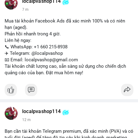
✈️ Telegram: @localpvashop
localpvashop114
📧 Email: localpvashop@gmail.com
7 m
Mua tài khoản Facebook Ads đã xác minh 100% và có niên
hạn (aged).
Phản hồi nhanh trong 4 giờ.
Liên hệ ngay:
📞 WhatsApp: +1 660 215-8938
✈️ Telegram: @localpvashop
📧 Email: localpvashop@gmail.com
Tài khoản chất lượng cao, sẵn sàng sử dụng cho chiến dịch
quảng cáo của bạn. Đặt mua hôm nay!
localpvashop114
12 m
Bạn cần tài khoản Telegram premium, đã xác minh (PVA) và có
tuổi đời (aged) để tăng độ tin cậy khi kinh doanh, marketing