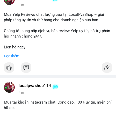
3 m
Mua Yelp Reviews chất lượng cao tại LocalPvaShop – giải
pháp tăng uy tín và thứ hạng cho doanh nghiệp của bạn.
Chúng tôi cung cấp dịch vụ bán review Yelp uy tín, hỗ trợ phản
hồi nhanh chóng 24/7.
Liên hệ ngay:
📞 WhatsApp: +1 660 215-8938
Đọc thêm
✈️ Telegram: @localpvashop
LocalPvaShop – Đối tác đáng tin cậy giúp thương hiệu của bạn
nổi bật trên nền tảng Yelp.
localpvashop114
4 m
Mua tài khoản Instagram chất lượng cao, 100% uy tín, miễn phí
hồ sơ.