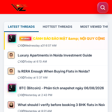
LATEST THREADS
HOTTEST THREADS
MOST VIEWED THRE
CẢNH BÁO BẢO MẬT &amp; NỘI QUY CỘNG ĐỒNG
VÀNG
0
Wednesday a31 6:07 AM
Luxury Apartments in Noida Investment Guide
0
Today at 6:13 AM
Is RERA Enough When Buying Flats in Noida?
0
Today at 5:37 AM
BTC (Bitcoin) - Phân tích snapshot ngày 06/08/2026
0
Yesterday at 2:43 PM
What should I verify before booking 3 BHK flats in Noida?
0
Yesterday at 8:01 AM