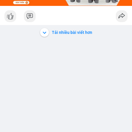
Lời khuyên:
Nhà đầu tư nhỏ lẻ nên quan sát thêm các giao dịch tiếp theo
trong 24 giờ tới. Khối lượng 210 nghìn USD chưa đủ để xác
định xu hướng chính, nhưng phản ánh sự thận trọng của dòng
tiền lớn ở vùng giá hiện tại. Tránh hành động theo cảm tính,
Tải nhiều bài viết hơn
hãy chờ xác nhận rõ ràng hơn từ các khối lượng chuyển động
kế tiếp.
#3_2439btc
#210kusd
#mempoolbtc
#dichuyenvi
#phantichonchain