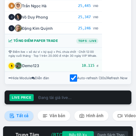
Trần Ngọc Hà
25,445
3
VNĐ
Võ Duy Phong
25,347
4
VNĐ
Đặng Kim Quỳnh
25,246
5
VNĐ
TỔNG ĐIỂM PAPER TRADE
TOP 5 · LIVE
Điểm live = số dư ví + ký quỹ + PnL chưa chốt · Chốt 12:00
ngày cuối tháng · Top 1 trên 20.000 đ nhận 30 ngày VIP Whale.
Demo123
10.115
1
đ
Hide Module
Diễn đàn
Auto-refresh (30s)
Refresh Now
Đang tải giá live...
LIVE PRICE
Tất cả
Văn bản
Hình ảnh
Video
Trung Tâm
(BTC
Biểu Đồ Xu
Danh Sách Theo