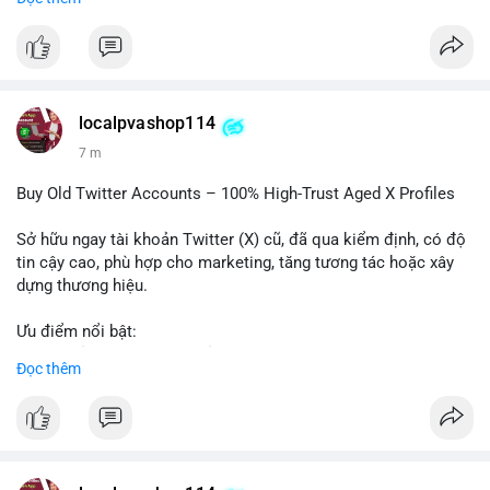
trường khi Mỹ còn đang lúng túng về luật pháp.
#binancesquare
#cryptonews
#regulation
#asia
#blockchain
$btc $eth
localpvashop114
#vlikevn
#titanbot
7 m
📰 Nguồn: Cointelegraph
Buy Old Twitter Accounts – 100% High-Trust Aged X Profiles
Sở hữu ngay tài khoản Twitter (X) cũ, đã qua kiểm định, có độ
tin cậy cao, phù hợp cho marketing, tăng tương tác hoặc xây
dựng thương hiệu.
Ưu điểm nổi bật:
- Tài khoản aged, có lịch sử hoạt động lâu năm
Đọc thêm
- Hồ sơ hoàn chỉnh, giảm nguy cơ bị khóa
- Hỗ trợ 24/7, phản hồi nhanh chóng
Liên hệ ngay để được tư vấn:
📞 WhatsApp: +1 660 215-8938