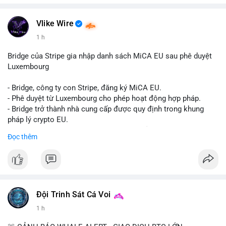
📞 WhatsApp: +1 660 215-8938
✈️ Telegram: @localpvashop
📧 Email: localpvashop@gmail.com
Vlike Wire
1 h
Bridge của Stripe gia nhập danh sách MiCA EU sau phê duyệt
Luxembourg
- Bridge, công ty con Stripe, đăng ký MiCA EU.
- Phê duyệt từ Luxembourg cho phép hoạt động hợp pháp.
- Bridge trở thành nhà cung cấp được quy định trong khung
pháp lý crypto EU.
- Tác động: tăng tính minh bạch, uy tín, mở rộng dịch vụ crypto.
Đọc thêm
#binancesquare
#cryptonews
#mica
#stripe
#bridge
#eu
#luxembourg
$btc $eth
Đội Trinh Sát Cá Voi
#vlikevn
#titanbot
1 h
📰 Nguồn: Cointelegraph