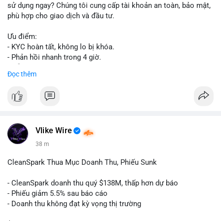
sử dụng ngay? Chúng tôi cung cấp tài khoản an toàn, bảo mật,
phù hợp cho giao dịch và đầu tư.
Ưu điểm:
- KYC hoàn tất, không lo bị khóa.
- Phản hồi nhanh trong 4 giờ.
- Hỗ trợ tận tình 24/7.
Đọc thêm
Liên hệ ngay để được tư vấn:
📞 WhatsApp: +1 660 215-8938
✈️ Telegram: @localpvashop
Vlike Wire
38 m
CleanSpark Thua Mục Doanh Thu, Phiếu Sunk
- CleanSpark doanh thu quý $138M, thấp hơn dự báo
- Phiếu giảm 5.5% sau báo cáo
- Doanh thu không đạt kỳ vọng thị trường