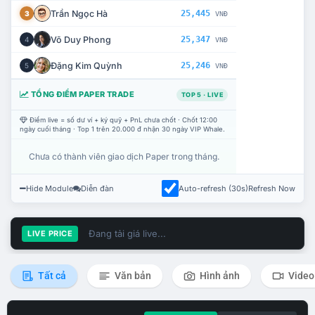
Trần Ngọc Hà
25,445
3
VNĐ
Võ Duy Phong
25,347
4
VNĐ
Đặng Kim Quỳnh
25,246
5
VNĐ
TỔNG ĐIỂM PAPER TRADE
TOP 5 · LIVE
Điểm live = số dư ví + ký quỹ + PnL chưa chốt · Chốt 12:00
ngày cuối tháng · Top 1 trên 20.000 đ nhận 30 ngày VIP Whale.
Chưa có thành viên giao dịch Paper trong tháng.
Hide Module
Diễn đàn
Auto-refresh (30s)
Refresh Now
Đang tải giá live...
LIVE PRICE
Tất cả
Văn bản
Hình ảnh
Video