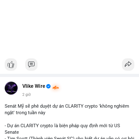
Vlike Wire
2 giờ
Senát Mỹ sẽ phê duyệt dự án CLARITY crypto 'không nghiêm
ngặt' trong tuần này
- Dự án CLARITY crypto là biện pháp quy định mới từ US
Senate
- Tim Scott (Thành viên Senát SC) cho biết dự án vẫn có cơ hội