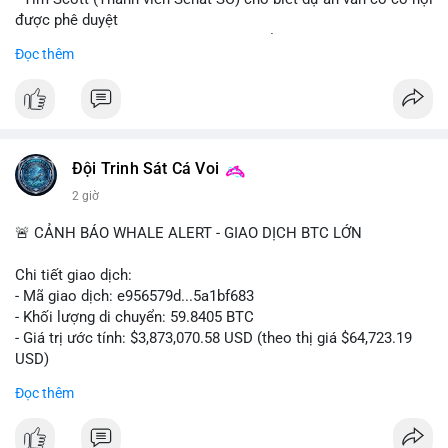
được phê duyệt
- Bài toán chính là thời gian hạn chế để đưa dự án vào lịch
Đọc thêm
trình
- Có thể ảnh hưởng đến môi trường quy định crypto tại Mỹ
$btc $eth
#vlikevn
#titanbot
Đội Trinh Sát Cá Voi
2 giờ
📰 Nguồn: Cointelegraph
🚨 CẢNH BÁO WHALE ALERT - GIAO DỊCH BTC LỚN
Chi tiết giao dịch:
- Mã giao dịch: e956579d...5a1bf683
- Khối lượng di chuyển: 59.8405 BTC
- Giá trị ước tính: $3,873,070.58 USD (theo thị giá $64,723.19
USD)
- Thời gian: 17:19:55 2026-08-06 UTC
Đọc thêm
Một khối lượng 59.84 BTC trị giá gần 3.9 triệu USD vừa được
kích hoạt di chuyển trong mempool. Với quy mô này, khả năng