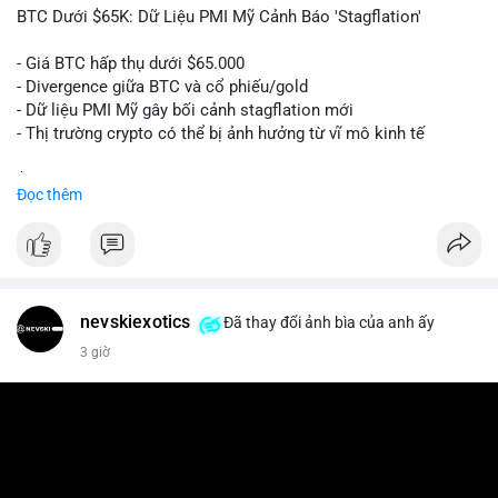
📰 Nguồn: Cointelegraph
BTC Dưới $65K: Dữ Liệu PMI Mỹ Cảnh Báo 'Stagflation'
- Giá BTC hấp thụ dưới $65.000
- Divergence giữa BTC và cổ phiếu/gold
- Dữ liệu PMI Mỹ gây bối cảnh stagflation mới
- Thị trường crypto có thể bị ảnh hưởng từ vĩ mô kinh tế
$btc
#btc
Đọc thêm
#vlikevn
#titanbot
📰 Nguồn: Cointelegraph
nevskiexotics
Đã thay đổi ảnh bìa của anh ấy
3 giờ