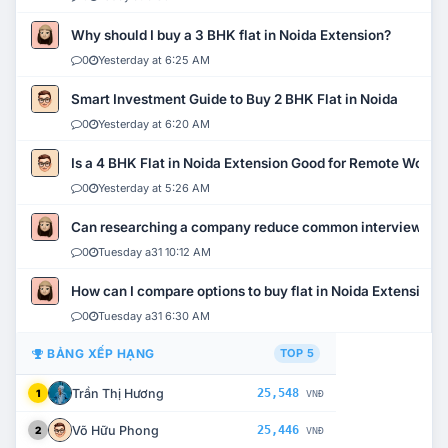
Why should I buy a 3 BHK flat in Noida Extension?
0
Yesterday at 6:25 AM
Smart Investment Guide to Buy 2 BHK Flat in Noida
0
Yesterday at 6:20 AM
Is a 4 BHK Flat in Noida Extension Good for Remote Work?
0
Yesterday at 5:26 AM
Can researching a company reduce common interview mi
0
Tuesday a31 10:12 AM
How can I compare options to buy flat in Noida Extension?
0
Tuesday a31 6:30 AM
BẢNG XẾP HẠNG
TOP 5
Trần Thị Hương
25,548
1
VNĐ
Võ Hữu Phong
25,446
2
VNĐ