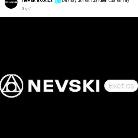
nevskiexotics
Đã thay đổi ảnh đại diện của anh ấy
3 giờ