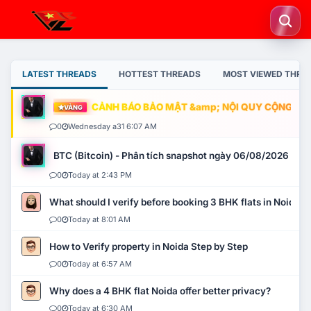
LATEST THREADS
HOTTEST THREADS
MOST VIEWED THRE
CẢNH BÁO BẢO MẬT &amp; NỘI QUY CỘNG ĐỒNG
VÀNG
0
Wednesday a31 6:07 AM
BTC (Bitcoin) - Phân tích snapshot ngày 06/08/2026
0
Today at 2:43 PM
What should I verify before booking 3 BHK flats in Noida?
0
Today at 8:01 AM
How to Verify property in Noida Step by Step
0
Today at 6:57 AM
Why does a 4 BHK flat Noida offer better privacy?
0
Today at 6:30 AM