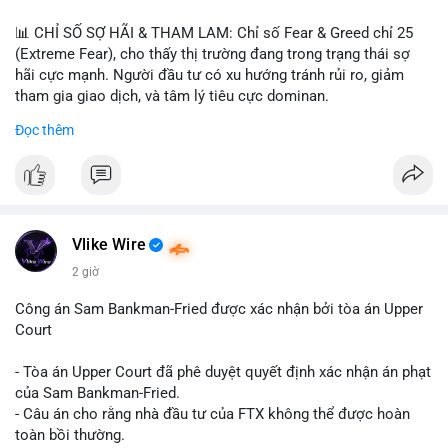
📊 CHỈ SỐ SỢ HÃI & THAM LAM: Chỉ số Fear & Greed chỉ 25
(Extreme Fear), cho thấy thị trường đang trong trạng thái sợ
hãi cực mạnh. Người đầu tư có xu hướng tránh rủi ro, giảm
tham gia giao dịch, và tâm lý tiêu cực dominan.
Đọc thêm
📈 XU HƯỚNG TÌM KIẾM & THẢO LUẬN: Coin được tìm kiếm
nhiều nhất trên CoinGecko là Cash Cat (CASHCAT), Bitcoin
(BTC), Sui (SUI), Pudgy Penguins (PENGU). Trên Google Trends
Việt Nam, từ khóa như 'con riêng', 'phạm nhật minh anh' và 'tô
lâm' được nhắc đến nhiều, có thể phản ánh sự quan tâm đến
các chủ đề không liên quan trực tiếp đến crypto.
Vlike Wire
2 giờ
💬 DÒNG CHẢY TIN TỨC & TRUYỀN THÔNG: Các bài đăng
trên Binance Square tập trung vào chiến lược trading, lệnh kẹp,
Công án Sam Bankman-Fried được xác nhận bởi tòa án Upper
và cập nhật về sự kiện như 'Lãi lỗ chưa ghi nhận'. Trên
Court
Telegram, tin tức nổi bật bao gồm việc Tether mở rộng vào
Saudi Arabia và báo cáo về Bitcoin miners chuyển hướng AI.
- Tòa án Upper Court đã phê duyệt quyết định xác nhận án phạt
Các tin tức quốc tế cũng nhấn mạnh sự động chảy của thị
của Sam Bankman-Fried.
trường.
- Câu án cho rằng nhà đầu tư của FTX không thể được hoàn
toàn bồi thường.