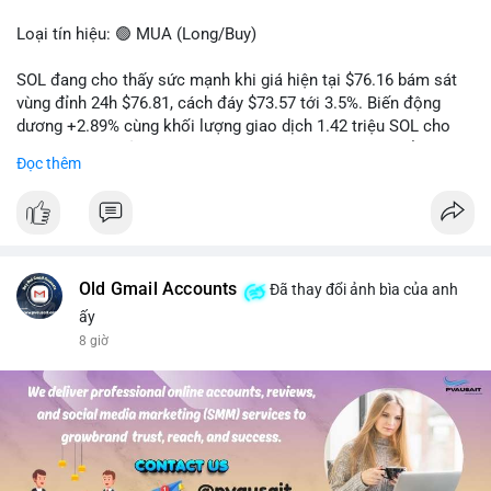
Loại tín hiệu: 🟢 MUA (Long/Buy)
SOL đang cho thấy sức mạnh khi giá hiện tại $76.16 bám sát
vùng đỉnh 24h $76.81, cách đáy $73.57 tới 3.5%. Biến động
dương +2.89% cùng khối lượng giao dịch 1.42 triệu SOL cho
thấy lực cầu chủ động đang chiếm ưu thế, phe mua kiểm soát
Đọc thêm
hoàn toàn nhịp điều chỉnh.
Khuyến nghị giao dịch cụ thể:
- Vùng Entry: 75.80 - 76.20 (chờ retest vùng kháng cự cũ thành
hỗ trợ)
- Mục tiêu chốt lời: TP1: 77.50, TP2: 78.80
Old Gmail Accounts
Đã thay đổi ảnh bìa của anh
- Cắt lỗ: 74.90 (dưới vùng hỗ trợ gần nhất)
ấy
8 giờ
Quản trị vốn: Khối lượng vào lệnh tối đa 2-3% tài khoản, ưu tiên
chốt 50% vị thế tại TP1 và dời stop loss về điểm hòa vốn.
#solusdt
#longsol
#vung76
#breakoutsol
#lenhmuasol