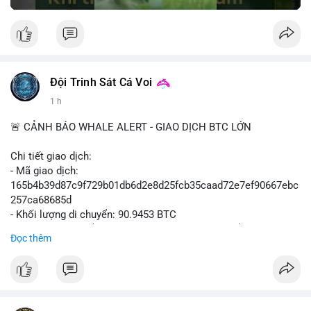
Đội Trinh Sát Cá Voi
1 h
🚨 CẢNH BÁO WHALE ALERT - GIAO DỊCH BTC LỚN
Chi tiết giao dịch:
- Mã giao dịch:
165b4b39d87c9f729b01db6d2e8d25fcb35caad72e7ef90667ebc
257ca68685d
- Khối lượng di chuyển: 90.9453 BTC
- Giá trị ước tính: $5,896,958.66 USD (theo thị giá $64,840.69
Đọc thêm
USD)
- Thời gian: 02:19:41 2026-08-09 UTC
Nhận định hành vi: Khối lượng gần 91 BTC, tương đương gần 6