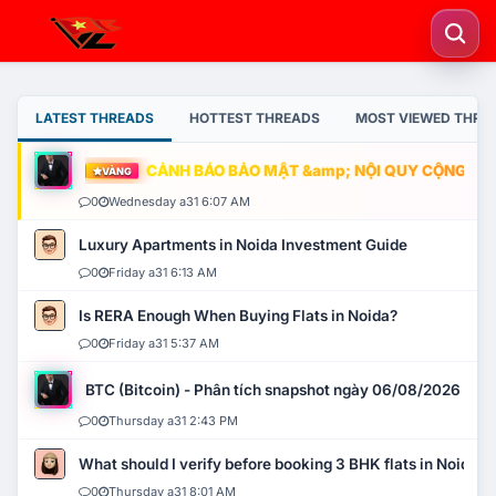
LATEST THREADS
HOTTEST THREADS
MOST VIEWED THRE
CẢNH BÁO BẢO MẬT &amp; NỘI QUY CỘNG ĐỒNG
VÀNG
0
Wednesday a31 6:07 AM
Luxury Apartments in Noida Investment Guide
0
Friday a31 6:13 AM
Is RERA Enough When Buying Flats in Noida?
0
Friday a31 5:37 AM
BTC (Bitcoin) - Phân tích snapshot ngày 06/08/2026
0
Thursday a31 2:43 PM
What should I verify before booking 3 BHK flats in Noida?
0
Thursday a31 8:01 AM