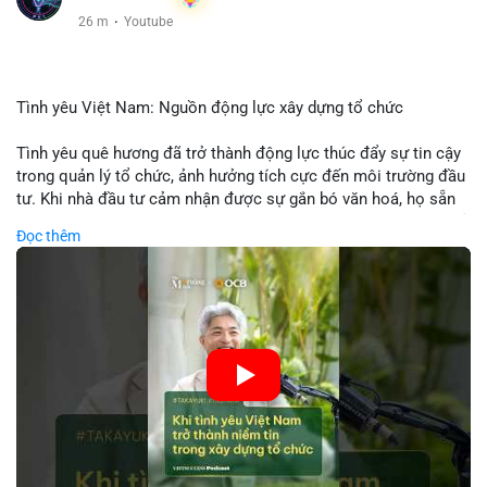
26 m
·
Youtube
Tình yêu Việt Nam: Nguồn động lực xây dựng tổ chức
Tình yêu quê hương đã trở thành động lực thúc đẩy sự tin cậy
trong quản lý tổ chức, ảnh hưởng tích cực đến môi trường đầu
tư. Khi nhà đầu tư cảm nhận được sự gắn bó văn hoá, họ sẵn
sàng đầu tư dài hạn vào các doanh nghiệp nội địa, bao gồm cả
Đọc thêm
các công ty blockchain và tiền mã hoá. Sự tăng cường niềm
tin này giúp giảm rủi ro thị trường, cải thiện chi phí vốn và thúc
đẩy sự phát triển bền vững của ngành công nghệ tài chính. Các
nhà quản lý cần khai thác tinh thần này để xây dựng chiến lược
phát triển bền vững và thu hút vốn đầu tư.
🎥 Xem video trực tiếp tại:
Nguồn: VIETSUCCESS