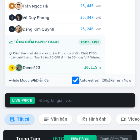
Trần Ngọc Hà
25,445
3
VNĐ
Võ Duy Phong
25,347
4
VNĐ
Đặng Kim Quỳnh
25,246
5
VNĐ
TỔNG ĐIỂM PAPER TRADE
TOP 5 · LIVE
Điểm live = số dư ví + ký quỹ + PnL chưa chốt · Chốt 12:00
ngày cuối tháng · Top 1 trên 20.000 đ nhận 30 ngày VIP Whale.
Demo123
10.115
1
đ
Hide Module
Diễn đàn
Auto-refresh (30s)
Refresh Now
Đang tải giá live...
LIVE PRICE
Tất cả
Văn bản
Hình ảnh
Video
Trung Tâm
(BTC
Biểu Đồ Xu
Danh Sách Theo