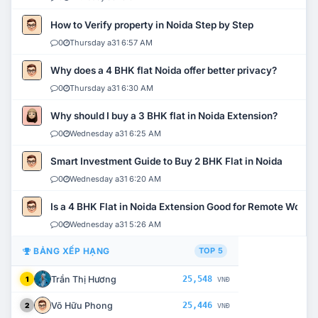
How to Verify property in Noida Step by Step
0
Thursday a31 6:57 AM
Why does a 4 BHK flat Noida offer better privacy?
0
Thursday a31 6:30 AM
Why should I buy a 3 BHK flat in Noida Extension?
0
Wednesday a31 6:25 AM
Smart Investment Guide to Buy 2 BHK Flat in Noida
0
Wednesday a31 6:20 AM
Is a 4 BHK Flat in Noida Extension Good for Remote Work?
0
Wednesday a31 5:26 AM
BẢNG XẾP HẠNG
TOP 5
Trần Thị Hương
25,548
1
VNĐ
Võ Hữu Phong
25,446
2
VNĐ