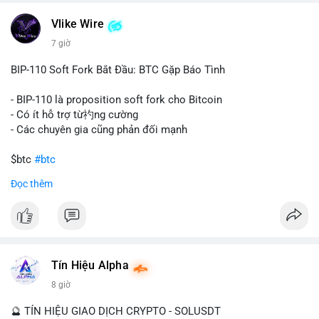
một tổ chức hoặc cá nhân sở hữu lượng tài sản lớn. Động thái
Vlike Wire
này có thể phản ánh ba kịch bản chính: thứ nhất, cá voi đang
chuẩn bị thanh khoản bằng cách chuyển lên sàn giao dịch, tạo
7 giờ
áp lực bán tiềm năng; thứ hai, tài sản được chuyển vào ví lạnh
để nắm giữ dài hạn, thể hiện niềm tin vào xu hướng tăng; thứ
BIP-110 Soft Fork Bắt Đầu: BTC Gặp Báo Tình
ba, hành vi chia tách hoặc tái cấu trúc danh mục nhằm phân
tán rủi ro. Với mức giá 65K, khối lượng này không quá lớn để
- BIP-110 là proposition soft fork cho Bitcoin
gây sốc thanh khoản tức thời, nhưng vẫn đủ sức tạo biến động
- Có ít hỗ trợ từ礿ng cường
tâm lý ngắn hạn nếu hướng đến sàn tập trung.
- Các chuyên gia cũng phản đối mạnh
Lời khuyên cho nhà đầu tư nhỏ lẻ:
$btc
#btc
Theo dõi các giao dịch tiếp theo từ cùng địa chỉ ví để xác nhận
Đọc thêm
hướng đi của dòng tiền. Tránh hành động theo cảm xúc, ưu
#vlikevn
#titanbot
tiên quản trị rủi ro và không mở vị thế lớn trước khi có tín hiệu
rõ ràng về đích đến của số BTC này.
📰 Nguồn: CoinDesk
#94dot58btc
#vilanh
#chuyentiencavoi
#btcmempool
#dongtienlon
Tín Hiệu Alpha
8 giờ
🔮 TÍN HIỆU GIAO DỊCH CRYPTO - SOLUSDT