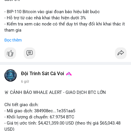
Lời khuyên: Nhà đầu tư nhỏ lẻ nên thận trọng quan sát biến
- BIP-110 Bitcoin vào giai đoạn báo hiệu bắt buộc
động thanh khoản trong 24-48 giờ tới. Tránh hành động theo
- Hỗ trợ từ các nhà khai thác hiện dưới 3%
cảm xúc, hãy chờ xác nhận điểm đến của số BTC này trước khi
- Kiểm tra xem các node có thể duy trì thay đổi khi khai thác ít
điều chỉnh vị thế.
tham gia
- Thảo luận về phương án hard fork dự phòng nếu cần
Đọc thêm
#556btc
#36trusd
#cavoichuyentien
#aplucban
#tichluydaihan
$btc
#btc
#vlikevn
#titanbot
📰 Nguồn: Cointelegraph
Đội Trinh Sát Cá Voi
6 giờ
🚨 CẢNH BÁO WHALE ALERT - GIAO DỊCH BTC LỚN
Chi tiết giao dịch:
- Mã giao dịch: 384908ec...1e351aa5
- Khối lượng di chuyển: 67.9754 BTC
- Giá trị ước tính: $4,421,359.00 USD (theo thị giá $65,043.48
USD)