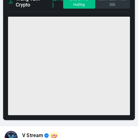
Crypto
)
Hướng
Dõi
V Stream