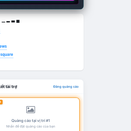
g ▁ ▂ ▃ ▄
t
news
esquare
ết tài trợ
Đăng quảng cáo
1
Quảng cáo tại vị trí #1
Nhấn để đặt quảng cáo của bạn