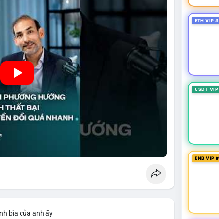
ETH VIP #
USDT VIP
BNB VIP 
nh bìa của anh ấy