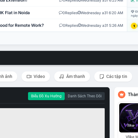
ida Extension?
0
Replies
Wednesday a31 6:25 AM
T
Đi
K Flat in Noida
0
Replies
Wednesday a31 6:20 AM
ngày
 Good for Remote Work?
0
Replies
Wednesday a31 5:26 AM
1
nh ảnh
Video
Âm thanh
Các tập tin
Thàn
Biểu Đồ Xu Hướng
Danh Sách Theo Dõi
Vlike W