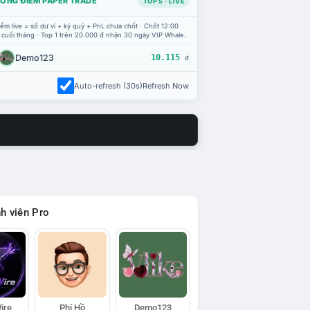
ỔNG ĐIỂM PAPER TRADE
TOP 5 · LIVE
ểm live = số dư ví + ký quỹ + PnL chưa chốt · Chốt 12:00
 cuối tháng · Top 1 trên 20.000 đ nhận 30 ngày VIP Whale.
Demo123
10.115
đ
Auto-refresh (30s)
Refresh Now
h viên Pro
ire
Phí Hồ
Demo123