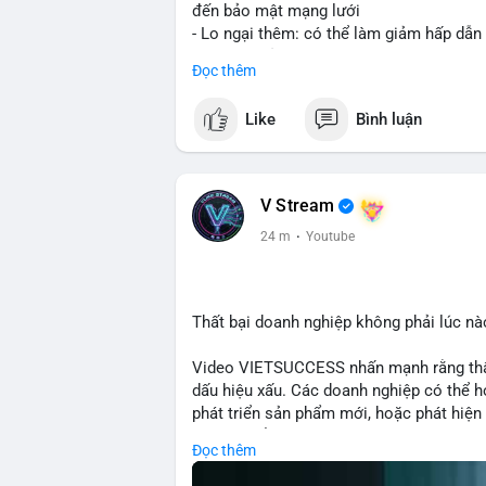
đến bảo mật mạng lưới
- Lo ngại thêm: có thể làm giảm hấp dẫn
tham gia của nhà đầu tư istituционаl
Đọc thêm
- Diễn ra trong bối cảnh Ethereum đang 
cho hệ sinh thái
Like
Bình luận
#binancesquare
#cryptonews
#eth
#defi
$eth
V Stream
#vlikevn
#titanbot
24 m
·
Youtube
📰 Nguồn: Cointelegraph
Thất bại doanh nghiệp không phải lúc nà
Video VIETSUCCESS nhấn mạnh rằng thất 
dấu hiệu xấu. Các doanh nghiệp có thể họ
phát triển sản phẩm mới, hoặc phát hiện l
crypto, hiểu rõ nguyên nhân thất bại giúp 
Đọc thêm
này đặc biệt quan trọng khi áp dụng vào
blockchain.