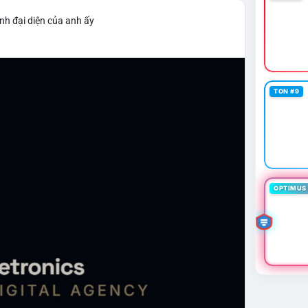
nh đại diện của anh ấy
TON #9
OPTIMUS 