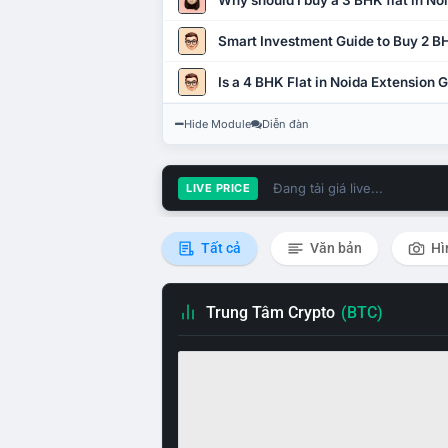
Why should I buy a 3 BHK flat in No
Smart Investment Guide to Buy 2 BH
Is a 4 BHK Flat in Noida Extension
Hide Module
Diễn đàn
Đang tải giá live...
LIVE PRICE
Tất cả
Văn bản
Hì
Trung Tâm Crypto
(BTC)