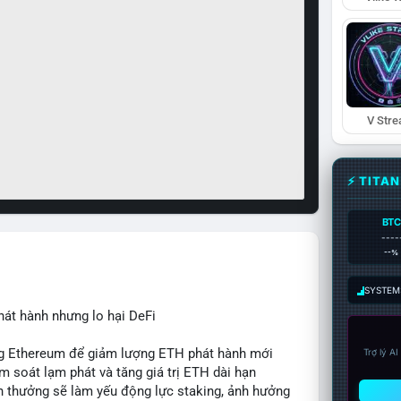
V Str
⚡ TITA
BTC
----
--%
SYSTEM:
hát hành nhưng lo hại DeFi
ing Ethereum để giảm lượng ETH phát hành mới
Trợ lý A
ểm soát lạm phát và tăng giá trị ETH dài hạn
ần thưởng sẽ làm yếu động lực staking, ảnh hưởng