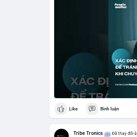
🎥 Xem video trực tiếp tại:
Nguồn: VIETSUCCESS
Like
Bình luận
Tribe Tronics
Đã thay đổi ả