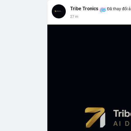
Tribe Tronics
Đã thay đổi ả
27 m