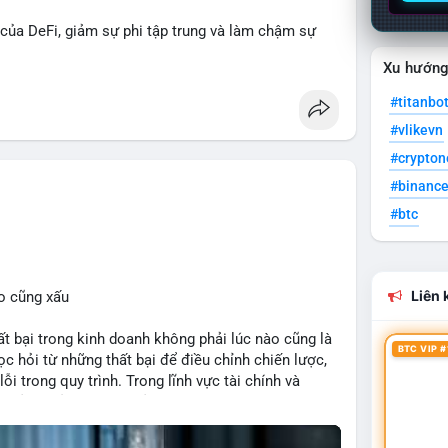
 của DeFi, giảm sự phi tập trung và làm chậm sự
Xu hướn
cân bằng giữa giảm phát hành và duy trì sức hấp dẫn
#titanbo
#eip8363
#vlikevn
#crypto
#binanc
#btc
Liên k
o cũng xấu
bại trong kinh doanh không phải lúc nào cũng là
BTC VIP #
c hỏi từ những thất bại để điều chỉnh chiến lược,
ỗi trong quy trình. Trong lĩnh vực tài chính và
quản lý rủi ro hiệu quả và tránh lặp lại sai lầm. Điều
 các mô hình kinh doanh mới hoặc đầu tư vào dự án