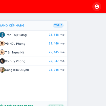
BẢNG XẾP HẠNG
TOP 5
Trần Thị Hương
25,548
VNĐ
À CHẾ TÀI XỬ LÝ VI PHẠM
Võ Hữu Phong
25,446
VNĐ
Trần Ngọc Hà
25,445
VNĐ
Võ Duy Phong
25,347
VNĐ
Đặng Kim Quỳnh
25,246
VNĐ