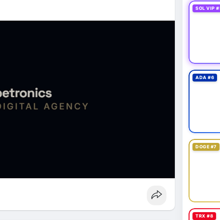
SOL VIP #
ADA #6
DOGE #7
TRX #8