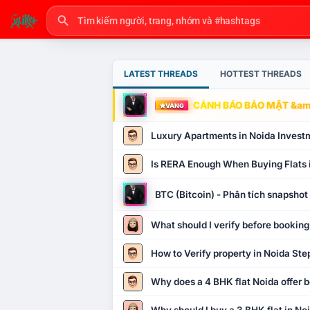
LATEST THREADS
HOTTEST THREADS
CẢNH BÁO BẢO MẬT &amp
VÀNG
Luxury Apartments in Noida Invest
Is RERA Enough When Buying Flats 
BTC (Bitcoin) - Phân tích snapsho
What should I verify before booking
How to Verify property in Noida Ste
Why does a 4 BHK flat Noida offer b