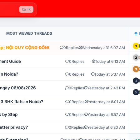
Ctrl K
MOST VIEWED THREADS
1
; NỘI QUY CỘNG ĐỒNG VLIKE.VN: HỆ THỐNG GIÁM SÁT TỰ ĐỘNG V
0
Replies
Wednesday a31 6:07 AM
2
ment Guide
0
Replies
Today at 6:13 AM
3
in Noida?
0
Replies
Today at 5:37 AM
4
t ngày 06/08/2026
0
Replies
Yesterday at 2:43 PM
5
 3 BHK flats in Noida?
0
Replies
Yesterday at 8:01 AM
p by Step
0
Replies
Yesterday at 6:57 AM
etter privacy?
0
Replies
Yesterday at 6:30 AM