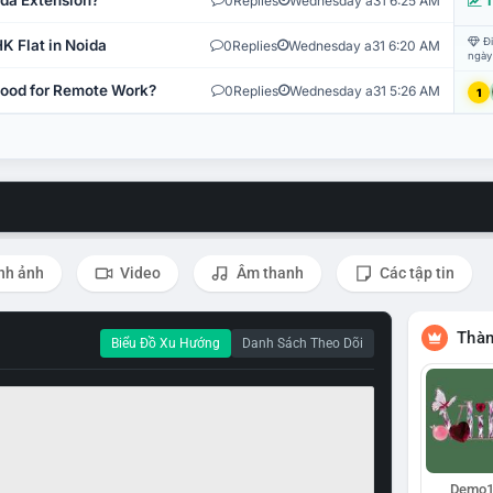
ida Extension?
0
Replies
Wednesday a31 6:25 AM
T
Đi
K Flat in Noida
0
Replies
Wednesday a31 6:20 AM
ngày
 Good for Remote Work?
0
Replies
Wednesday a31 5:26 AM
1
nh ảnh
Video
Âm thanh
Các tập tin
Thàn
Biểu Đồ Xu Hướng
Danh Sách Theo Dõi
Demo1