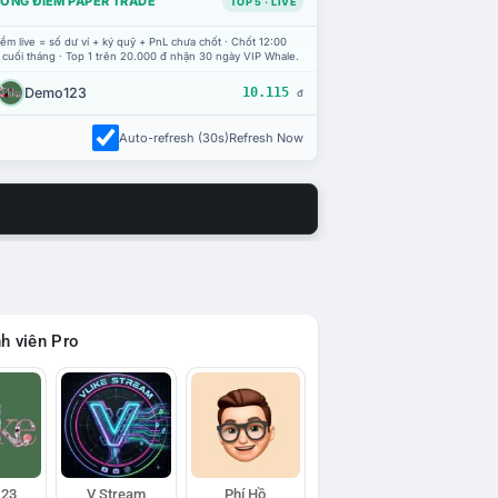
ỔNG ĐIỂM PAPER TRADE
TOP 5 · LIVE
ểm live = số dư ví + ký quỹ + PnL chưa chốt · Chốt 12:00
 cuối tháng · Top 1 trên 20.000 đ nhận 30 ngày VIP Whale.
Demo123
10.115
đ
Auto-refresh (30s)
Refresh Now
h viên Pro
23
V Stream
Phí Hồ