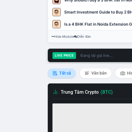
Why should I buy a 3 BHK flat in No
Smart Investment Guide to Buy 2 BH
Is a 4 BHK Flat in Noida Extension
Hide Module
Diễn đàn
Đang tải giá live...
LIVE PRICE
Tất cả
Văn bản
Hì
Trung Tâm Crypto
(BTC)