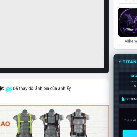
Vlike W
⚡ TITA
BTC
----
--%
ệt
Đã thay đổi ảnh bìa của anh ấy
SYSTEM:
Trợ lý A