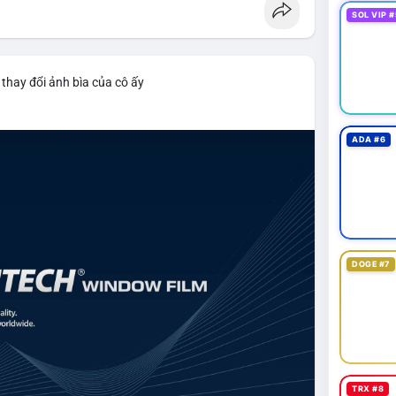
SOL VIP #
thay đổi ảnh bìa của cô ấy
ADA #6
DOGE #7
TRX #8