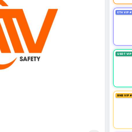
ETH VIP #
USDT VIP
BNB VIP 