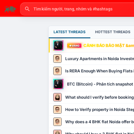
LATEST THREADS
HOTTEST THREADS
CẢNH BÁO BẢO MẬT &amp
VÀNG
Luxury Apartments in Noida Invest
Is RERA Enough When Buying Flats 
BTC (Bitcoin) - Phân tích snapsho
What should I verify before booking
How to Verify property in Noida Ste
Why does a 4 BHK flat Noida offer b