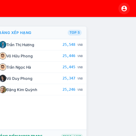
BẢNG XẾP HẠNG
TOP 5
Trần Thị Hương
25,548
VNĐ
À CHẾ TÀI XỬ LÝ VI PHẠM
Võ Hữu Phong
25,446
VNĐ
Trần Ngọc Hà
25,445
VNĐ
Võ Duy Phong
25,347
VNĐ
Đặng Kim Quỳnh
25,246
VNĐ