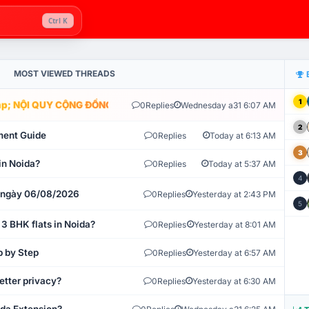
Ctrl K
MOST VIEWED THREADS
1
; NỘI QUY CỘNG ĐỒNG VLIKE.VN: HỆ THỐNG GIÁM SÁT TỰ ĐỘNG V
0
Replies
Wednesday a31 6:07 AM
2
ment Guide
0
Replies
Today at 6:13 AM
3
in Noida?
0
Replies
Today at 5:37 AM
4
t ngày 06/08/2026
0
Replies
Yesterday at 2:43 PM
5
 3 BHK flats in Noida?
0
Replies
Yesterday at 8:01 AM
p by Step
0
Replies
Yesterday at 6:57 AM
etter privacy?
0
Replies
Yesterday at 6:30 AM