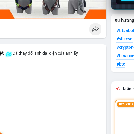
Xu hướn
#titanbo
#vlikevn
#crypto
ệt
Đã thay đổi ảnh đại diện của anh ấy
#binanc
#btc
Liên k
BTC VIP #