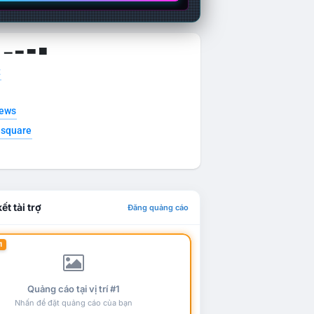
g ▁ ▂ ▃ ▄
t
news
esquare
ết tài trợ
Đăng quảng cáo
1
Quảng cáo tại vị trí #1
Nhấn để đặt quảng cáo của bạn