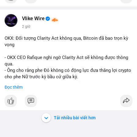
Vlike Wire
2 giờ
OKX: Đối tượng Clarity Act không qua, Bitcoin đã bao trọn kỳ
vọng
- OKX CEO Rafique nghi ngờ Clarity Act sẽ không được thông
qua.
- Ông cho rằng phe Đỏ không có động lực đưa thắng lợi crypto
cho phe Nữ trước kỳ bầu cử giữa kỳ.
- Sự lạc quan đã được giá Bitcoin phản ánh, không cần thêm
Đọc thêm
hỗ trợ pháp lý.
- Nếu luật không qua, Bitcoin vẫn duy trì mức giá hiện tại.
#binancesquare
#cryptonews
#btc
Tải nhiều bài viết hơn
$btc
#vlikevn
#titanbot