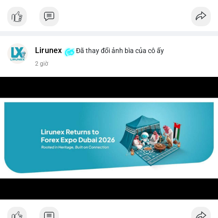
#vlikevn
#titanbot
📰 Nguồn: CoinDesk
Lirunex
Đã thay đổi ảnh bìa của cô ấy
2 giờ