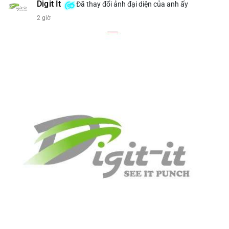
bán tiềm năng...) và tác động tâm lý thị trường.
Digit It
Đã thay đổi ảnh đại diện của anh ấy
2 giờ
Lời khuyên ngắn gọn cho nhà đầu tư nhỏ lẻ.
#8.4854BTC
#551kusd
#chuyenvilon
#mempoolbtc
#dongtiencavoi