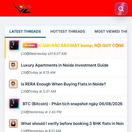
LATEST THREADS
HOTTEST THREADS
MOST VIEWED THRE
CẢNH BÁO BẢO MẬT &amp; NỘI QUY CỘNG ĐỒNG
VÀNG
0
Wednesday a31 6:07 AM
Luxury Apartments in Noida Investment Guide
0
Today at 6:13 AM
Is RERA Enough When Buying Flats in Noida?
0
Today at 5:37 AM
BTC (Bitcoin) - Phân tích snapshot ngày 06/08/2026
0
Yesterday at 2:43 PM
What should I verify before booking 3 BHK flats in Noida?
0
Yesterday at 8:01 AM