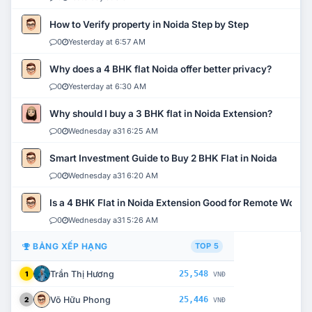
How to Verify property in Noida Step by Step
0
Yesterday at 6:57 AM
Why does a 4 BHK flat Noida offer better privacy?
0
Yesterday at 6:30 AM
Why should I buy a 3 BHK flat in Noida Extension?
0
Wednesday a31 6:25 AM
Smart Investment Guide to Buy 2 BHK Flat in Noida
0
Wednesday a31 6:20 AM
Is a 4 BHK Flat in Noida Extension Good for Remote Work?
0
Wednesday a31 5:26 AM
BẢNG XẾP HẠNG
TOP 5
Trần Thị Hương
25,548
1
VNĐ
Võ Hữu Phong
25,446
2
VNĐ