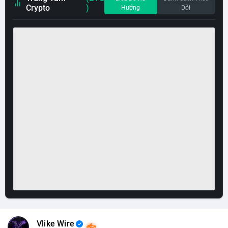
Crypto
)
Hướng
Dõi
Vlike Wire