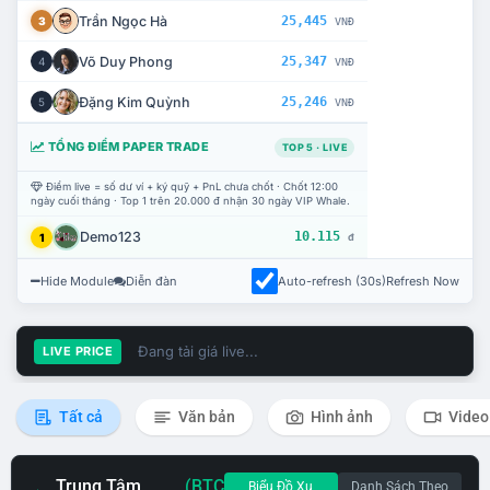
Trần Ngọc Hà
25,445
3
VNĐ
Võ Duy Phong
25,347
4
VNĐ
Đặng Kim Quỳnh
25,246
5
VNĐ
TỔNG ĐIỂM PAPER TRADE
TOP 5 · LIVE
Điểm live = số dư ví + ký quỹ + PnL chưa chốt · Chốt 12:00
ngày cuối tháng · Top 1 trên 20.000 đ nhận 30 ngày VIP Whale.
Demo123
10.115
1
đ
Hide Module
Diễn đàn
Auto-refresh (30s)
Refresh Now
Đang tải giá live...
LIVE PRICE
Tất cả
Văn bản
Hình ảnh
Video
Trung Tâm
(BTC
Biểu Đồ Xu
Danh Sách Theo