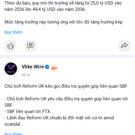
Theo dự báo, quy mô thị trường sẽ tăng từ 25,0 tỷ USD vào
năm 2026 lên 44,4 tỷ USD vào năm 2036.
Mức tăng trưởng này tương ứng với tốc độ tăng trưởng kép
hàng năm (CAGR) đạt 5,9% trong giai đoạn dự báo.
Đọc thêm
Đây là tín hiệu tích cực cho các nhà sản xuất, nhà phân phối và
nhà đầu tư trong ngành vật liệu xây dựng và hạ tầng.
Bạn đánh giá thế nào về tiềm năng của dòng sản phẩm ống
nhựa polyolefin trong tương lai?
Vlike Wire
42 m
Chủ tịch Reform UK kêu gọi điều tra quyên góp liên quan SBF
- Chủ tịch Reform UK yêu cầu điều tra quyên góp liên quan tới
SBF.
- SBF liên quan tới FTX.
- Lãnh đạo Reform UK chuẩn bị đối mặt với cử tri amid
scandal.
- Sự kiện có thể ảnh hưởng đến hình ảnh SBF và FTX.
Đọc thêm