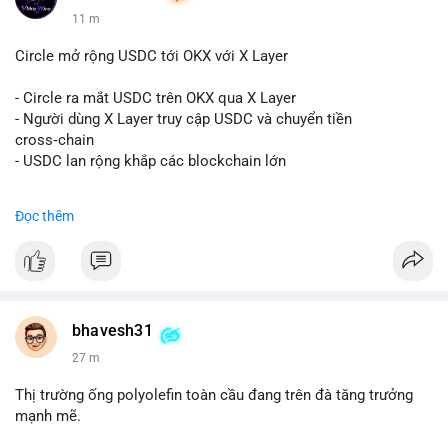
11 m
Circle mở rộng USDC tới OKX với X Layer
- Circle ra mắt USDC trên OKX qua X Layer
- Người dùng X Layer truy cập USDC và chuyển tiền
cross‑chain
- USDC lan rộng khắp các blockchain lớn
#binancesquare
#cryptonews
#usdc
#okx
#xlayer
Đọc thêm
$usdc
#vlikevn
#titanbot
📰 Nguồn: Cointelegraph
bhavesh31
27 m
Thị trường ống polyolefin toàn cầu đang trên đà tăng trưởng
mạnh mẽ.