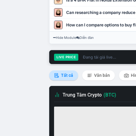
Is a 4 BHK Flat in Noida Extension
Can researching a company reduce
How can I compare options to buy fl
Hide Module
Diễn đàn
Đang tải giá live...
LIVE PRICE
Tất cả
Văn bản
Hì
Trung Tâm Crypto
(BTC)