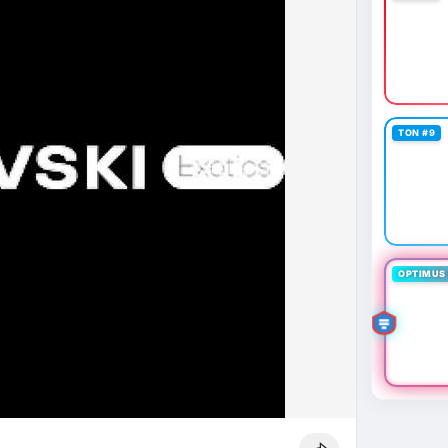
TON #9
OPTIMUS 