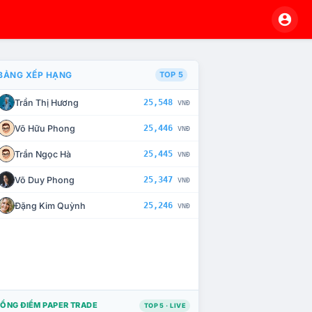
BẢNG XẾP HẠNG
TOP 5
Trần Thị Hương
25,548
VNĐ
À CHẾ TÀI XỬ LÝ VI PHẠM
Võ Hữu Phong
25,446
VNĐ
Trần Ngọc Hà
25,445
VNĐ
Võ Duy Phong
25,347
VNĐ
Đặng Kim Quỳnh
25,246
VNĐ
ỔNG ĐIỂM PAPER TRADE
TOP 5 · LIVE