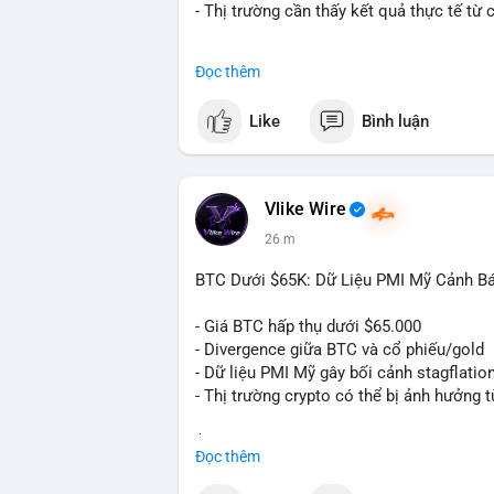
- Thị trường cần thấy kết quả thực tế từ 
#binancesquare
#cryptonews
#btc
#bitc
Đọc thêm
$btc
Like
Bình luận
#vlikevn
#titanbot
📰 Nguồn: Cointelegraph
Vlike Wire
26 m
BTC Dưới $65K: Dữ Liệu PMI Mỹ Cảnh Báo
- Giá BTC hấp thụ dưới $65.000
- Divergence giữa BTC và cổ phiếu/gold
- Dữ liệu PMI Mỹ gây bối cảnh stagflatio
- Thị trường crypto có thể bị ảnh hưởng t
$btc
#btc
Đọc thêm
#vlikevn
#titanbot