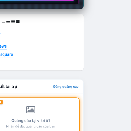
g ▁ ▂ ▃ ▄
t
news
esquare
ết tài trợ
Đăng quảng cáo
1
Quảng cáo tại vị trí #1
Nhấn để đặt quảng cáo của bạn