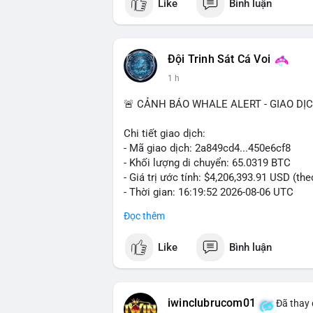
Like
Bình luận
Đội Trinh Sát Cá Voi
1 h
🚨 CẢNH BÁO WHALE ALERT - GIAO DỊ
Chi tiết giao dịch:
- Mã giao dịch: 2a849cd4...450e6cf8
- Khối lượng di chuyển: 65.0319 BTC
- Giá trị ước tính: $4,206,393.91 USD (th
- Thời gian: 16:19:52 2026-08-06 UTC
Đọc thêm
Nhận định phân tích:
Khối lượng 65 BTC, trị giá hơn 4.2 triệu 
Like
Bình luận
thấy hai khả năng chính: cá voi có thể đ
dài hạn, hoặc di chuyển lên sàn giao dịc
nhận với thời gian gần đây cho thấy chủ
dụng biến động giá hiện tại. Tâm lý thị
iwinclubrucom01
Đã thay 
quá lớn để tạo ra cú sốc.