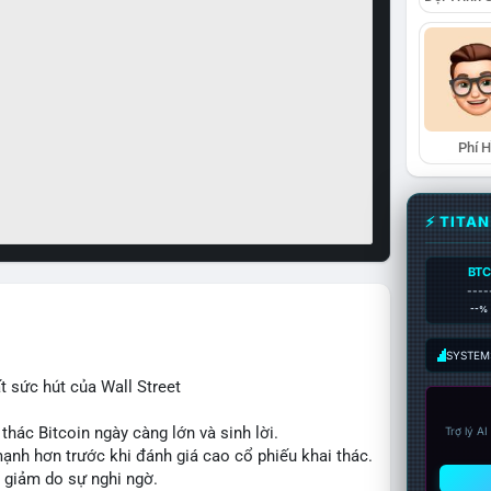
Phí 
⚡ TITA
BTC
----
--%
SYSTEM:
 sức hút của Wall Street
thác Bitcoin ngày càng lớn và sinh lời.
Trợ lý A
mạnh hơn trước khi đánh giá cao cổ phiếu khai thác.
hể giảm do sự nghi ngờ.