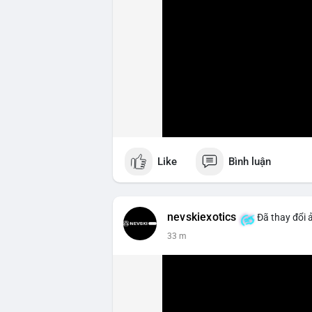
Like
Bình luận
nevskiexotics
Đã thay đổi 
33 m