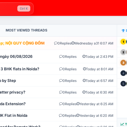
Ctrl K
MOST VIEWED THREADS
1
; NỘI QUY CỘNG ĐỒNG VLIKE.VN: HỆ THỐNG GIÁM SÁT TỰ ĐỘNG V
0
Replies
Wednesday a31 6:07 AM
2
t ngày 06/08/2026
0
Replies
Today at 2:43 PM
3
 3 BHK flats in Noida?
0
Replies
Today at 8:01 AM
4
p by Step
0
Replies
Today at 6:57 AM
5
etter privacy?
0
Replies
Today at 6:30 AM
ida Extension?
0
Replies
Yesterday at 6:25 AM
K Flat in Noida
0
Replies
Yesterday at 6:20 AM
T