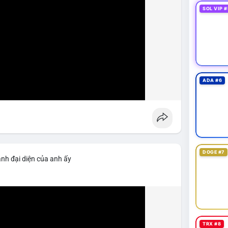
SOL VIP #
ADA #6
DOGE #7
ảnh đại diện của anh ấy
TRX #8