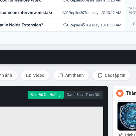
 Good for Remote Work?
0
Replies
Yesterday at 5:26 AM
Đi
 common interview mistakes?
0
Replies
Tuesday a31 10:12 AM
ngày
C
at in Noida Extension?
0
Replies
Tuesday a31 6:30 AM
nh ảnh
Video
Âm thanh
Các tập tin
Thàn
Biểu Đồ Xu Hướng
Danh Sách Theo Dõi