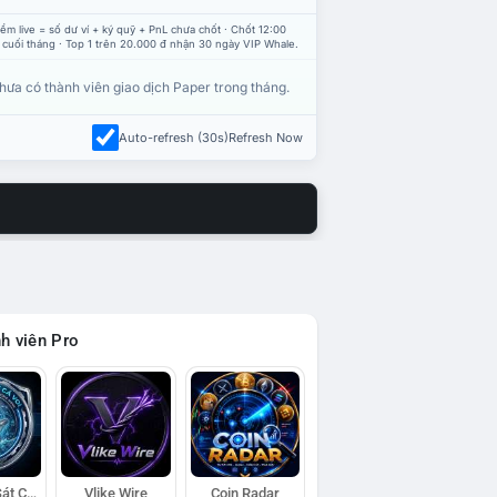
ểm live = số dư ví + ký quỹ + PnL chưa chốt · Chốt 12:00
 cuối tháng · Top 1 trên 20.000 đ nhận 30 ngày VIP Whale.
hưa có thành viên giao dịch Paper trong tháng.
Auto-refresh (30s)
Refresh Now
h viên Pro
Đội Trinh Sát Cá Voi
Vlike Wire
Coin Radar