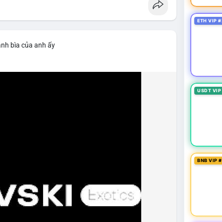
ETH VIP #
ảnh bìa của anh ấy
USDT VIP
BNB VIP 