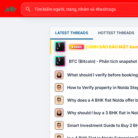
LATEST THREADS
HOTTEST THREADS
CẢNH BÁO BẢO MẬT &amp
VÀNG
BTC (Bitcoin) - Phân tích snapsho
What should I verify before booking
How to Verify property in Noida Ste
Why does a 4 BHK flat Noida offer b
Why should I buy a 3 BHK flat in No
Smart Investment Guide to Buy 2 BH