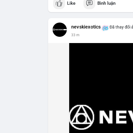
Like
Bình luận
📰 Nguồn: Cointelegraph
nevskiexotics
Đã thay đổi 
33 m