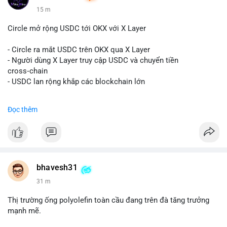
15 m
Circle mở rộng USDC tới OKX với X Layer
- Circle ra mắt USDC trên OKX qua X Layer
- Người dùng X Layer truy cập USDC và chuyển tiền
cross‑chain
- USDC lan rộng khắp các blockchain lớn
#binancesquare
#cryptonews
#usdc
#okx
#xlayer
Đọc thêm
$usdc
#vlikevn
#titanbot
📰 Nguồn: Cointelegraph
bhavesh31
31 m
Thị trường ống polyolefin toàn cầu đang trên đà tăng trưởng
mạnh mẽ.