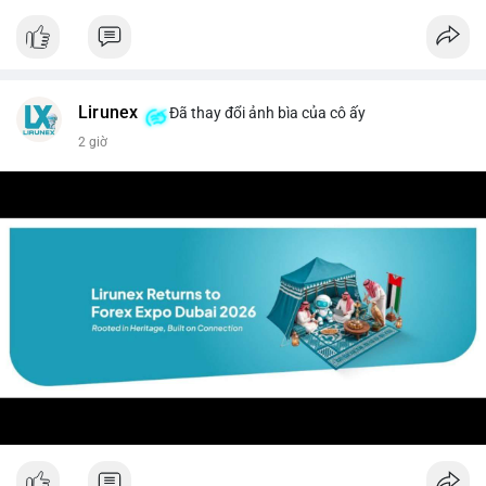
#vlikevn
#titanbot
📰 Nguồn: CoinDesk
Lirunex
Đã thay đổi ảnh bìa của cô ấy
2 giờ