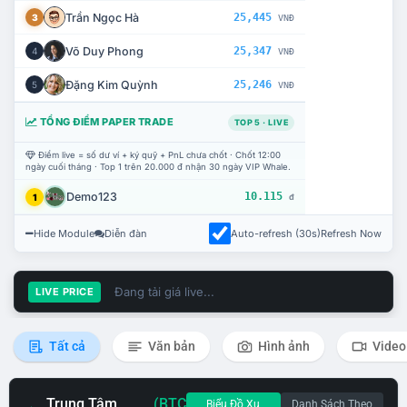
Trần Ngọc Hà
25,445
3
VNĐ
Võ Duy Phong
25,347
4
VNĐ
Đặng Kim Quỳnh
25,246
5
VNĐ
TỔNG ĐIỂM PAPER TRADE
TOP 5 · LIVE
Điểm live = số dư ví + ký quỹ + PnL chưa chốt · Chốt 12:00
ngày cuối tháng · Top 1 trên 20.000 đ nhận 30 ngày VIP Whale.
Demo123
10.115
1
đ
Hide Module
Diễn đàn
Auto-refresh (30s)
Refresh Now
Đang tải giá live...
LIVE PRICE
Tất cả
Văn bản
Hình ảnh
Video
Trung Tâm
(BTC
Biểu Đồ Xu
Danh Sách Theo