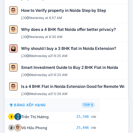
How to Verify property in Noida Step by Step
0
Yesterday at 6:57 AM
Why does a 4 BHK flat Noida offer better privacy?
0
Yesterday at 6:30 AM
Why should I buy a 3 BHK flat in Noida Extension?
0
Wednesday a31 6:25 AM
Smart Investment Guide to Buy 2 BHK Flat in Noida
0
Wednesday a31 6:20 AM
Is a 4 BHK Flat in Noida Extension Good for Remote Work?
0
Wednesday a31 5:26 AM
BẢNG XẾP HẠNG
TOP 5
Trần Thị Hương
25,548
1
VNĐ
Võ Hữu Phong
25,446
2
VNĐ