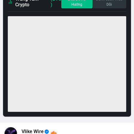
Crypto
)
Hướng
Dõi
Vlike Wire