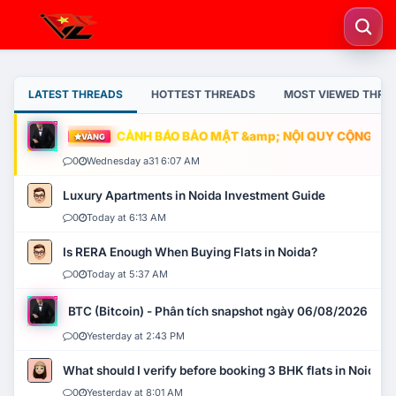
LATEST THREADS
HOTTEST THREADS
MOST VIEWED THRE
CẢNH BÁO BẢO MẬT &amp; NỘI QUY CỘNG ĐỒNG
VÀNG
0
Wednesday a31 6:07 AM
Luxury Apartments in Noida Investment Guide
0
Today at 6:13 AM
Is RERA Enough When Buying Flats in Noida?
0
Today at 5:37 AM
BTC (Bitcoin) - Phân tích snapshot ngày 06/08/2026
0
Yesterday at 2:43 PM
What should I verify before booking 3 BHK flats in Noida?
0
Yesterday at 8:01 AM