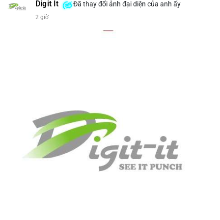
bán tiềm năng...) và tác động tâm lý thị trường.
Digit It
Đã thay đổi ảnh đại diện của anh ấy
2 giờ
Lời khuyên ngắn gọn cho nhà đầu tư nhỏ lẻ.
#8.4854BTC
#551kusd
#chuyenvilon
#mempoolbtc
#dongtiencavoi