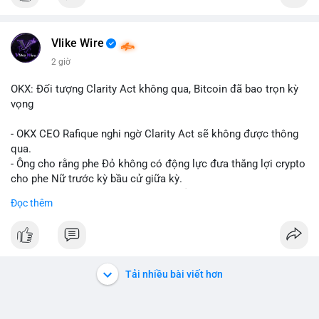
Vlike Wire
2 giờ
OKX: Đối tượng Clarity Act không qua, Bitcoin đã bao trọn kỳ
vọng
- OKX CEO Rafique nghi ngờ Clarity Act sẽ không được thông
qua.
- Ông cho rằng phe Đỏ không có động lực đưa thắng lợi crypto
cho phe Nữ trước kỳ bầu cử giữa kỳ.
- Sự lạc quan đã được giá Bitcoin phản ánh, không cần thêm
Đọc thêm
hỗ trợ pháp lý.
- Nếu luật không qua, Bitcoin vẫn duy trì mức giá hiện tại.
#binancesquare
#cryptonews
#btc
Tải nhiều bài viết hơn
$btc
#vlikevn
#titanbot