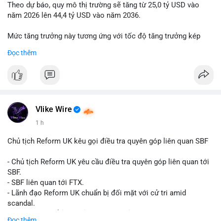
Theo dự báo, quy mô thị trường sẽ tăng từ 25,0 tỷ USD vào
năm 2026 lên 44,4 tỷ USD vào năm 2036.
Mức tăng trưởng này tương ứng với tốc độ tăng trưởng kép
hàng năm (CAGR) đạt 5,9% trong giai đoạn dự báo.
Đọc thêm
Đây là tín hiệu tích cực cho các nhà sản xuất, nhà phân phối và
nhà đầu tư trong ngành vật liệu xây dựng và hạ tầng.
Bạn đánh giá thế nào về tiềm năng của dòng sản phẩm ống
nhựa polyolefin trong tương lai?
Vlike Wire
1 h
Chủ tịch Reform UK kêu gọi điều tra quyên góp liên quan SBF
- Chủ tịch Reform UK yêu cầu điều tra quyên góp liên quan tới
SBF.
- SBF liên quan tới FTX.
- Lãnh đạo Reform UK chuẩn bị đối mặt với cử tri amid
scandal.
- Sự kiện có thể ảnh hưởng đến hình ảnh SBF và FTX.
Đọc thêm