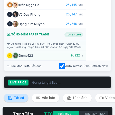
Trần Ngọc Hà
25,445
3
VNĐ
Võ Duy Phong
25,347
4
VNĐ
Đặng Kim Quỳnh
25,246
5
VNĐ
TỔNG ĐIỂM PAPER TRADE
TOP 5 · LIVE
Điểm live = số dư ví + ký quỹ + PnL chưa chốt · Chốt 12:00
ngày cuối tháng · Top 1 trên 20.000 đ nhận 30 ngày VIP Whale.
Demo123
9.922
1
đ
Hide Module
Diễn đàn
Auto-refresh (30s)
Refresh Now
Đang tải giá live...
LIVE PRICE
Tất cả
Văn bản
Hình ảnh
Video
Trung Tâm
(BTC
Biểu Đồ Xu
Danh Sách Theo