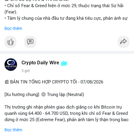
• Chỉ số Fear & Greed hiện ở mức 29, thuộc trạng thái Sợ hãi
#vlikevn
#titanbot
(Fear).
• Tâm lý chung của nhà đầu tư đang khá tiêu cực, phản ánh sự
📰 Nguồn: Cointelegraph
thận trọng cao độ trước các biến động thị trường.
Đọc thêm
📈 XU HƯỚNG TÌM KIẾM & THẢO LUẬN
• CoinGecko Trending: Plume (PLUME), Cash Cat (CASHCAT),
Biconomy (BICO), Hashflow (HFT), Ondo (ONDO), StonkBroker
(STONKBROKER), (PUMP).
• LunarCrush Trending: Ethereum, Solana, Dogecoin, Polkadot,
Crypto Daily Wire
Chainlink.
3 giờ
• Google Trends Việt Nam: Các chủ đề về bóng đá (Man Utd,
Viettel) và các từ khóa đời sống khác đang chiếm ưu thế.
📰 BẢN TIN TỔNG HỢP CRYPTO TỐI - 07/08/2026
💬 DÒNG CHẢY TIN TỨC & TRUYỀN THÔNG
[Xu hướng chung]: 🟡 Trung lập (Neutral)
• Tin tức pháp lý: Tòa phúc thẩm Hoa Kỳ giữ nguyên bản án 25
năm tù đối với Sam Bankman-Fried (FTX).
Thị trường ghi nhận phiên giao dịch giằng co khi Bitcoin trụ
• Tin tức vĩ mô: Cảnh báo về tình trạng stagflation (lạm phát
quanh vùng 64.400 - 64.700 USD, trong khi chỉ số Fear & Greed
đình trệ) từ dữ liệu PMI của Mỹ; thu nhập của người Mỹ đang
dừng ở mức 25 (Extreme Fear), phản ánh tâm lý thận trọng bao
chịu áp lực lớn.
trùm giới đầu tư.
Đọc thêm
• Tin tức Binance: Binance chuẩn bị nâng cấp dịch vụ giao dịch