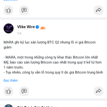
mục chứng chỉ cho tài sản số tại Mỹ.
- Sự trì hoãn có thể ảnh hưởng đến sự tin tưởng của nhà đầu tư
và phát triển thị trường crypto tại Mỹ.
$btc $eth
Vlike Wire
#vlikevn
#titanbot
1 h
📰 Nguồn: CoinDesk
MARA ghi kỷ lục sản lượng BTC Q2 nhưng lỗ vì giá Bitcoin
giảm
- MARA, một trong những công ty khai thác Bitcoin lớn nhất
Mỹ, báo cáo sản lượng Bitcoin cao nhất trong quý II kể từ hơn
1 năm trước.
- Tuy nhiên, công ty vẫn lỗ trong quý II do giá Bitcoin trung bình
giảm 28% so với cùng kỳ năm trước.
Đọc thêm
- Sự tăng sản lượng không đủ bù đắp cho sự suy giảm giá trị
của Bitcoin, ảnh hưởng trực tiếp đến doanh thu và lợi nhuận.
$btc
#btc