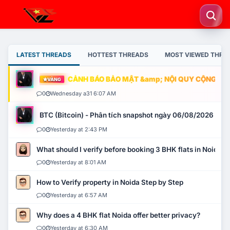
LATEST THREADS
HOTTEST THREADS
MOST VIEWED THRE
CẢNH BÁO BẢO MẬT &amp; NỘI QUY CỘNG ĐỒNG
VÀNG
0
Wednesday a31 6:07 AM
BTC (Bitcoin) - Phân tích snapshot ngày 06/08/2026
0
Yesterday at 2:43 PM
What should I verify before booking 3 BHK flats in Noida?
0
Yesterday at 8:01 AM
How to Verify property in Noida Step by Step
0
Yesterday at 6:57 AM
Why does a 4 BHK flat Noida offer better privacy?
0
Yesterday at 6:30 AM