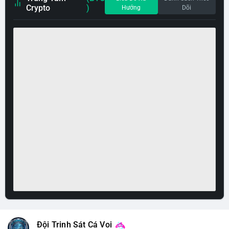
Crypto
)
Hướng
Dõi
Đội Trinh Sát Cá Voi