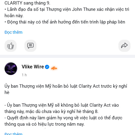
CLARITY sang tháng 9.
• Lãnh đạo đa số tại Thượng viện John Thune xác nhận việc trì
hoãn này.
• Động thái này có thể ảnh hưởng đến tiến trình lập pháp liên
quan đến khung pháp lý tiền điện tử tại Mỹ.
Đọc thêm
$btc $eth
#vlikevn
#titanbot
📰 Nguồn: Cointelegraph
Vlike Wire
1 h
Ủy ban Thượng viện Mỹ hoãn bỏ luật Clarity Act trước kỳ nghỉ
hè
- Ủy ban Thượng viện Mỹ sẽ không bỏ luật Clarity Act vào
tháng này, mặc dù chưa vào kỳ nghỉ hè tháng 8.
- Quyết định này làm giảm hy vọng về việc luật có thể được
thông qua và có hiệu lực trong năm nay.
- Luật Clarity Act nhằm cung cấp quy định rõ ràng hơn về danh
Đọc thêm