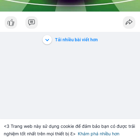
Tải nhiều bài viết hơn
<3 Trang web này sử dụng cookie để đảm bảo bạn có được trải
nghiệm tốt nhất trên mọi thiết bị ℇ>
Khám phá nhiều hơn
Solana
BNB
$1,899.60
$72.61
H
+0.11%
SOL
-1.24%
BN