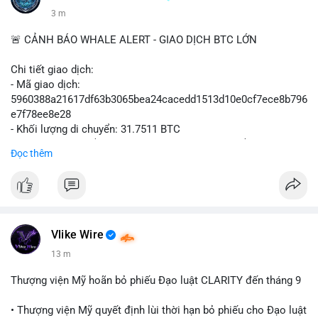
3 m
🚨 CẢNH BÁO WHALE ALERT - GIAO DỊCH BTC LỚN
Chi tiết giao dịch:
- Mã giao dịch:
5960388a21617df63b3065bea24cacedd1513d10e0cf7ece8b796
e7f78ee8e28
- Khối lượng di chuyển: 31.7511 BTC
- Giá trị ước tính: $2,042,300.50 USD (theo thị giá $64,322.12
Đọc thêm
USD)
- Thời gian: 03:19:19 2
Vlike Wire
14 m
Thượng viện Mỹ hoãn bỏ phiếu Đạo luật CLARITY đến tháng 9
• Thượng viện Mỹ quyết định lùi thời hạn bỏ phiếu cho Đạo luật