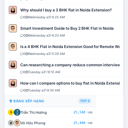
Why should I buy a 3 BHK flat in Noida Extension?
0
Wednesday a31 6:25 AM
Smart Investment Guide to Buy 2 BHK Flat in Noida
0
Wednesday a31 6:20 AM
Is a 4 BHK Flat in Noida Extension Good for Remote Work?
0
Wednesday a31 5:26 AM
Can researching a company reduce common interview mi
0
Tuesday a31 10:12 AM
How can I compare options to buy flat in Noida Extension?
0
Tuesday a31 6:30 AM
BẢNG XẾP HẠNG
TOP 5
Trần Thị Hương
25,548
1
VNĐ
Võ Hữu Phong
25,446
2
VNĐ