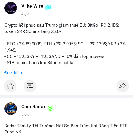
Vlike Wire
4 giờ
Crypto hồi phục sau Trump giảm thuế EU; BitGo IPO 2,1B$;
token SKR Solana tăng 250%
- BTC +2% 89.900$; ETH +2% 2.995$; SOL +2% 130$; XRP +3%
1.94$.
- CC +15%, SKY +11%, SAND +10% dẫn top movers.
- $1B liquidations khi Bitcoin bật lại.
- Trump hủy thuế EU, tín hiệu giảm áp lực.
Đọc thêm
- Vitalik đề xuất DVT staking cho Ethereum.
- BitGo IPO 18$/cổ phiếu, trị giá ~2B$.
- Senate Ag Committee tiến hành Clarity Act.
- Newrez tính crypto vào điều kiện vay nhà.
- HK cấp giấy phép stablecoin mới.
- Tòa án Nga công nhận crypto là tài sản.
Coin Radar
- Trump hy vọng ký bill cấu trúc thị trường crypto.
5 giờ
- Saga EVM bị hack 7M$, quỹ trộm chuyển sang Ethereum.
- Steak ’n Shake thưởng BTC cho nhân viên.
Radar Tâm Lý Thị Trường: Nỗi Sợ Bao Trùm Khi Dòng Tiền ETF
#binancesquare
#cryptonews
#btc
#eth
#sol
#xrp
#cc
#sky
Bùng Nổ