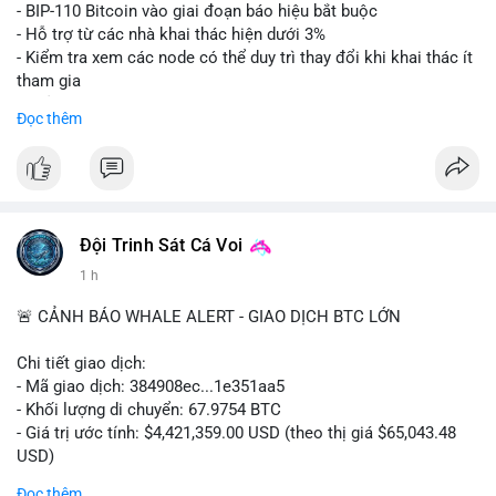
Lời khuyên: Nhà đầu tư nhỏ lẻ nên thận trọng quan sát biến
- BIP-110 Bitcoin vào giai đoạn báo hiệu bắt buộc
động thanh khoản trong 24-48 giờ tới. Tránh hành động theo
- Hỗ trợ từ các nhà khai thác hiện dưới 3%
cảm xúc, hãy chờ xác nhận điểm đến của số BTC này trước khi
- Kiểm tra xem các node có thể duy trì thay đổi khi khai thác ít
điều chỉnh vị thế.
tham gia
- Thảo luận về phương án hard fork dự phòng nếu cần
Đọc thêm
#556btc
#36trusd
#cavoichuyentien
#aplucban
#tichluydaihan
$btc
#btc
#vlikevn
#titanbot
📰 Nguồn: Cointelegraph
Đội Trinh Sát Cá Voi
1 h
🚨 CẢNH BÁO WHALE ALERT - GIAO DỊCH BTC LỚN
Chi tiết giao dịch:
- Mã giao dịch: 384908ec...1e351aa5
- Khối lượng di chuyển: 67.9754 BTC
- Giá trị ước tính: $4,421,359.00 USD (theo thị giá $65,043.48
USD)
- Thời gian: 21:19:29 2026-08-08 UTC
Đọc thêm