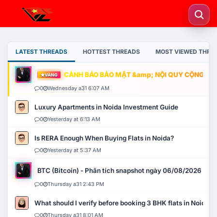
LATEST THREADS
HOTTEST THREADS
MOST VIEWED THRE
CẢNH BÁO BẢO MẬT &amp; NỘI QUY CỘNG ĐỒNG
VÀNG
0
Wednesday a31 6:07 AM
Luxury Apartments in Noida Investment Guide
0
Yesterday at 6:13 AM
Is RERA Enough When Buying Flats in Noida?
0
Yesterday at 5:37 AM
BTC (Bitcoin) - Phân tích snapshot ngày 06/08/2026
0
Thursday a31 2:43 PM
What should I verify before booking 3 BHK flats in Noida?
0
Thursday a31 8:01 AM