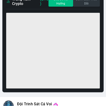
Crypto
)
Hướng
Dõi
Đội Trinh Sát Cá Voi