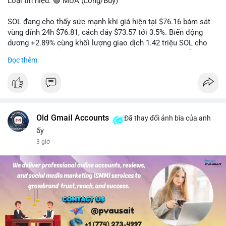
Loại tín hiệu: 🟢 MUA (Long/Buy)
SOL đang cho thấy sức mạnh khi giá hiện tại $76.16 bám sát
vùng đỉnh 24h $76.81, cách đáy $73.57 tới 3.5%. Biến động
dương +2.89% cùng khối lượng giao dịch 1.42 triệu SOL cho
thấy lực cầu chủ động đang chiếm ưu thế, phe mua kiểm soát
Đọc thêm
hoàn toàn nhịp điều chỉnh.
Khuyến nghị giao dịch cụ thể:
- Vùng Entry: 75.80 - 76.20 (chờ retest vùng kháng cự cũ thành
hỗ trợ)
- Mục tiêu chốt lời: TP1: 77.50, TP2: 78.80
Old Gmail Accounts
Đã thay đổi ảnh bìa của anh
- Cắt lỗ: 74.90 (dưới vùng hỗ trợ gần nhất)
ấy
3 giờ
Quản trị vốn: Khối lượng vào lệnh tối đa 2-3% tài khoản, ưu tiên
chốt 50% vị thế tại TP1 và dời stop loss về điểm hòa vốn.
#solusdt
#longsol
#vung76
#breakoutsol
#lenhmuasol