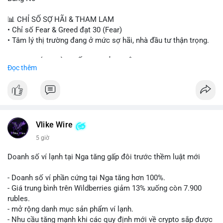
#sand
#bitgo
#solana
#stablecoin
#regulation
📊 CHỈ SỐ SỢ HÃI & THAM LAM
$btc $eth $sol $xrp $cc $sky $sand $skr
#skr
• Chỉ số Fear & Greed đạt 30 (Fear)
• Tâm lý thị trường đang ở mức sợ hãi, nhà đầu tư thận trọng.
#vlikevn
#titanbot
📈 XU HƯỚNG TÌM KIẾM & THẢO LUẬN
Đọc thêm
📰 Nguồn: Decrypt
• CoinGecko Trending: PENGU, TUT, ACE, CASHCAT, ANSEM,
STONKBROKER, UNI
• LunarCrush Trending: Ethereum, Solana, Dogecoin, Polkadot,
Chainlink, Taylor Swift, Tesla
• Google Trends Việt Nam: Real Madrid, Giao hữu câu lạc bộ,
Tinh hà say hi
Vlike Wire
5 giờ
💬 DÒNG CHẢY TIN TỨC & TRUYỀN THÔNG
• Binance Square: Cộng đồng đang tranh luận về lệnh
Doanh số ví lạnh tại Nga tăng gấp đôi trước thềm luật mới
Long/Short, kỳ vọng vào các kèo $ACE, $RAVE và lo ngại tin
xấu từ SpaceX/Musk.
- Doanh số ví phần cứng tại Nga tăng hơn 100%.
• Tin tức quốc tế: US spot Bitcoin ETFs ghi nhận dòng tiền 1 tỷ
- Giá trung bình trên Wildberries giảm 13% xuống còn 7.900
USD; Nansen founder dự báo Bitcoin không dưới 60K; Chi tiêu
rubles.
thẻ Crypto đạt ATH 759 triệu USD.
- mở rộng danh mục sản phẩm ví lạnh.
• Thông báo Binance: Hỗ trợ cổ tức Apple/IBM qua bStocks;
- Nhu cầu tăng mạnh khi các quy định mới về crypto sắp được