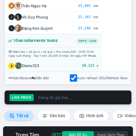
Trần Ngọc Hà
25,445
3
VNĐ
Võ Duy Phong
25,347
4
VNĐ
Đặng Kim Quỳnh
25,246
5
VNĐ
TỔNG ĐIỂM PAPER TRADE
TOP 5 · LIVE
Điểm live = số dư ví + ký quỹ + PnL chưa chốt · Chốt 12:00
ngày cuối tháng · Top 1 trên 20.000 đ nhận 30 ngày VIP Whale.
Demo123
10.115
1
đ
Hide Module
Diễn đàn
Auto-refresh (30s)
Refresh Now
Đang tải giá live...
LIVE PRICE
Tất cả
Văn bản
Hình ảnh
Video
Trung Tâm
(BTC
Biểu Đồ Xu
Danh Sách Theo