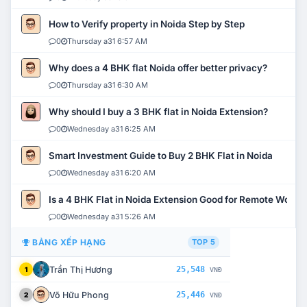
How to Verify property in Noida Step by Step
0
Thursday a31 6:57 AM
Why does a 4 BHK flat Noida offer better privacy?
0
Thursday a31 6:30 AM
Why should I buy a 3 BHK flat in Noida Extension?
0
Wednesday a31 6:25 AM
Smart Investment Guide to Buy 2 BHK Flat in Noida
0
Wednesday a31 6:20 AM
Is a 4 BHK Flat in Noida Extension Good for Remote Work?
0
Wednesday a31 5:26 AM
BẢNG XẾP HẠNG
TOP 5
Trần Thị Hương
25,548
1
VNĐ
Võ Hữu Phong
25,446
2
VNĐ