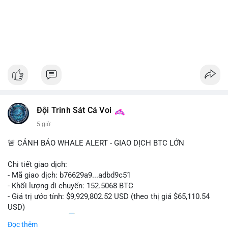
Đội Trinh Sát Cá Voi
5 giờ
🚨 CẢNH BÁO WHALE ALERT - GIAO DỊCH BTC LỚN
Chi tiết giao dịch:
- Mã giao dịch: b76629a9...adbd9c51
- Khối lượng di chuyển: 152.5068 BTC
- Giá trị ước tính: $9,929,802.52 USD (theo thị giá $65,110.54
USD)
- Thời gian: 17:20
1 2026-08-08 UTC
Đọc thêm