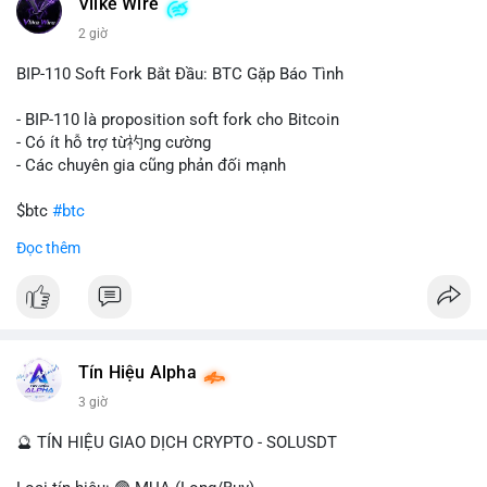
Vlike Wire
này có thể phản ánh ba kịch bản chính: thứ nhất, cá voi đang
chuẩn bị thanh khoản bằng cách chuyển lên sàn giao dịch, tạo
2 giờ
áp lực bán tiềm năng; thứ hai, tài sản được chuyển vào ví lạnh
để nắm giữ dài hạn, thể hiện niềm tin vào xu hướng tăng; thứ
BIP-110 Soft Fork Bắt Đầu: BTC Gặp Báo Tình
ba, hành vi chia tách hoặc tái cấu trúc danh mục nhằm phân
tán rủi ro. Với mức giá 65K, khối lượng này không quá lớn để
- BIP-110 là proposition soft fork cho Bitcoin
gây sốc thanh khoản tức thời, nhưng vẫn đủ sức tạo biến động
- Có ít hỗ trợ từ礿ng cường
tâm lý ngắn hạn nếu hướng đến sàn tập trung.
- Các chuyên gia cũng phản đối mạnh
Lời khuyên cho nhà đầu tư nhỏ lẻ:
$btc
#btc
Theo dõi các giao dịch tiếp theo từ cùng địa chỉ ví để xác nhận
Đọc thêm
hướng đi của dòng tiền. Tránh hành động theo cảm xúc, ưu
#vlikevn
#titanbot
tiên quản trị rủi ro và không mở vị thế lớn trước khi có tín hiệu
rõ ràng về đích đến của số BTC này.
📰 Nguồn: CoinDesk
#94dot58btc
#vilanh
#chuyentiencavoi
#btcmempool
#dongtienlon
Tín Hiệu Alpha
3 giờ
🔮 TÍN HIỆU GIAO DỊCH CRYPTO - SOLUSDT