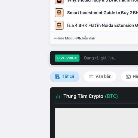
Why should I buy a 3 BHK flat in No
Smart Investment Guide to Buy 2 BH
Is a 4 BHK Flat in Noida Extension
Hide Module
Diễn đàn
Đang tải giá live...
LIVE PRICE
Tất cả
Văn bản
Hì
Trung Tâm Crypto
(BTC)