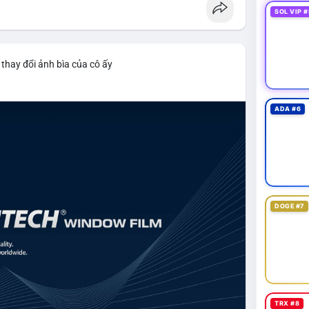
SOL VIP #
thay đổi ảnh bìa của cô ấy
ADA #6
DOGE #7
TRX #8