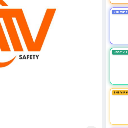
ETH VIP #
USDT VIP
BNB VIP 