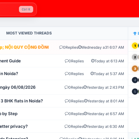
Ctrl K
MOST VIEWED THREADS
1
; NỘI QUY CỘNG ĐỒNG VLIKE.VN: HỆ THỐNG GIÁM SÁT TỰ ĐỘNG 
0
Replies
Wednesday a31 6:07 AM
2
ment Guide
0
Replies
Today at 6:13 AM
3
in Noida?
0
Replies
Today at 5:37 AM
4
t ngày 06/08/2026
0
Replies
Yesterday at 2:43 PM
5
 3 BHK flats in Noida?
0
Replies
Yesterday at 8:01 AM
p by Step
0
Replies
Yesterday at 6:57 AM
etter privacy?
0
Replies
Yesterday at 6:30 AM