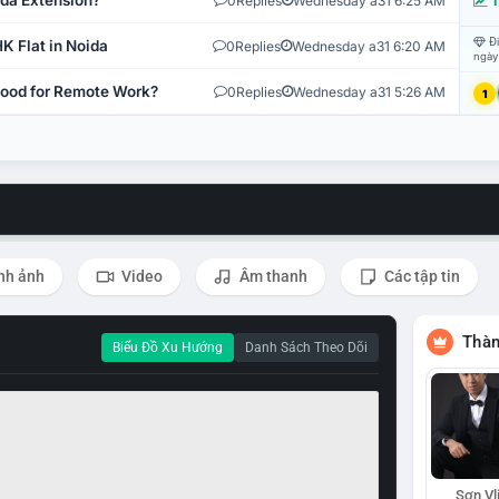
ida Extension?
0
Replies
Wednesday a31 6:25 AM
T
Đi
K Flat in Noida
0
Replies
Wednesday a31 6:20 AM
ngày
 Good for Remote Work?
0
Replies
Wednesday a31 5:26 AM
1
nh ảnh
Video
Âm thanh
Các tập tin
Thàn
Biểu Đồ Xu Hướng
Danh Sách Theo Dõi
Sơn Vl