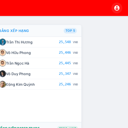
BẢNG XẾP HẠNG
TOP 5
Trần Thị Hương
25,548
VNĐ
VÀ CHẾ TÀI XỬ LÝ VI PHẠM
Võ Hữu Phong
25,446
VNĐ
Trần Ngọc Hà
25,445
VNĐ
Võ Duy Phong
25,347
VNĐ
Đặng Kim Quỳnh
25,246
VNĐ