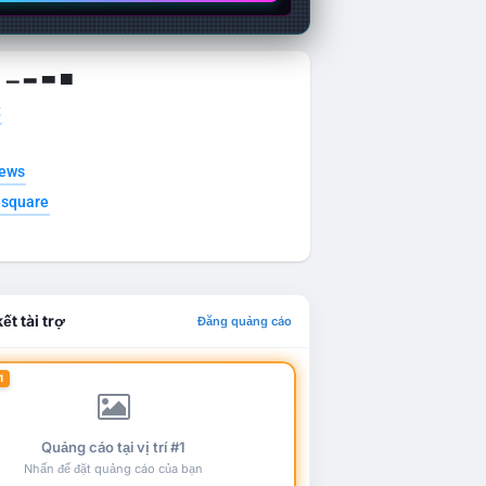
g ▁ ▂ ▃ ▄
t
news
esquare
ết tài trợ
Đăng quảng cáo
1
Quảng cáo tại vị trí #1
Nhấn để đặt quảng cáo của bạn