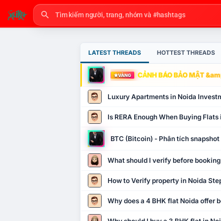
LATEST THREADS
HOTTEST THREADS
CẢNH BÁO BẢO MẬT &amp
VÀNG
Luxury Apartments in Noida Invest
Is RERA Enough When Buying Flats 
BTC (Bitcoin) - Phân tích snapsho
What should I verify before booking
How to Verify property in Noida Ste
Why does a 4 BHK flat Noida offer b