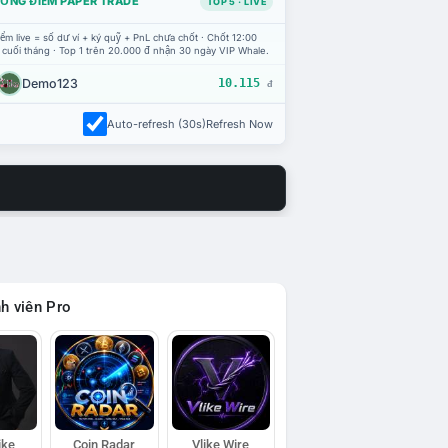
ỔNG ĐIỂM PAPER TRADE
TOP 5 · LIVE
ểm live = số dư ví + ký quỹ + PnL chưa chốt · Chốt 12:00
 cuối tháng · Top 1 trên 20.000 đ nhận 30 ngày VIP Whale.
Demo123
10.115
đ
Auto-refresh (30s)
Refresh Now
h viên Pro
ike
Coin Radar
Vlike Wire