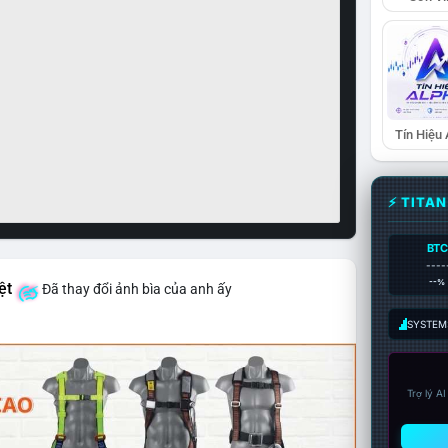
Tín Hiệu
⚡ TITA
BTC
----
--%
ệt
Đã thay đổi ảnh bìa của anh ấy
SYSTEM:
Trợ lý A