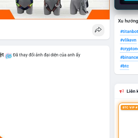
Xu hướn
#titanbo
#vlikevn
#crypto
ệt
Đã thay đổi ảnh đại diện của anh ấy
#binanc
#btc
Liên k
BTC VIP #