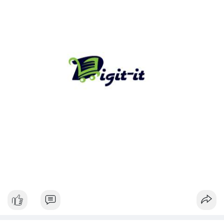
tâm lý thị trường.
Lời khuyên:
Nhà đầu tư nhỏ lẻ nên theo dõi xác nhận và điểm đến của giao
dịch này. Nếu dòng tiền đổ vào ví lạnh, đây là tín hiệu tích cực
cho xu hướng dài hạn. Ngược lại, nếu tiền chuyển lên sàn, hãy
thận trọng với khả năng điều chỉnh giá ngắn hạn.
#13dot1743btc
#vilanh
#chuyennoibo
#mempoolbtc
#dongtienlon