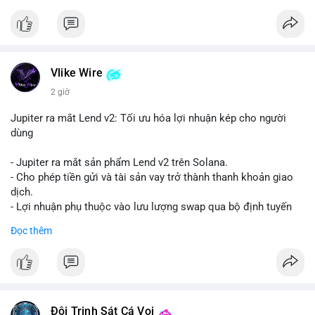
Vlike Wire
2 giờ
Jupiter ra mắt Lend v2: Tối ưu hóa lợi nhuận kép cho người
dùng
- Jupiter ra mắt sản phẩm Lend v2 trên Solana.
- Cho phép tiền gửi và tài sản vay trở thành thanh khoản giao
dịch.
- Lợi nhuận phụ thuộc vào lưu lượng swap qua bộ định tuyến
(router) của Jupiter.
Đọc thêm
- Tăng hiệu quả sử dụng vốn cho người dùng.
#solana
#jupiter
#sol
#defi
#binancesquare
$sol
Đội Trinh Sát Cá Voi