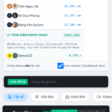
Trần Ngọc Hà
25,445
3
VNĐ
Võ Duy Phong
25,347
4
VNĐ
Đặng Kim Quỳnh
25,246
5
VNĐ
TỔNG ĐIỂM PAPER TRADE
TOP 5 · LIVE
Điểm live = số dư ví + ký quỹ + PnL chưa chốt · Chốt 12:00
ngày cuối tháng · Top 1 trên 20.000 đ nhận 30 ngày VIP Whale.
Demo123
6.359
1
đ
Hide Module
Diễn đàn
Auto-refresh (30s)
Refresh Now
Đang tải giá live...
LIVE PRICE
Tất cả
Văn bản
Hình ảnh
Video