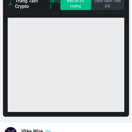
Trung Tâm
(BTC
Biểu Đồ Xu
Danh Sách Theo
Crypto
)
Hướng
Dõi
Vlike Wire