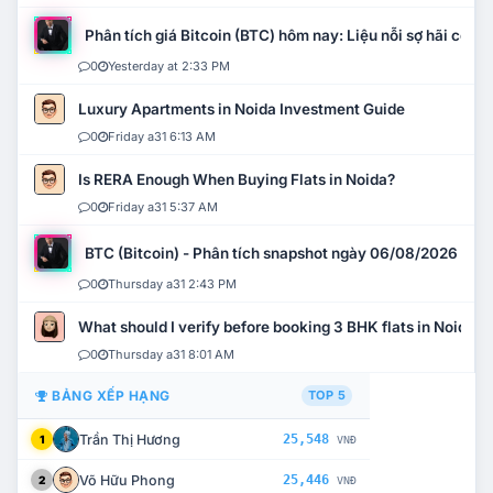
Phân tích giá Bitcoin (BTC) hôm nay: Liệu nỗi sợ hãi có mở 
0
Yesterday at 2:33 PM
Luxury Apartments in Noida Investment Guide
0
Friday a31 6:13 AM
Is RERA Enough When Buying Flats in Noida?
0
Friday a31 5:37 AM
BTC (Bitcoin) - Phân tích snapshot ngày 06/08/2026
0
Thursday a31 2:43 PM
What should I verify before booking 3 BHK flats in Noida?
0
Thursday a31 8:01 AM
BẢNG XẾP HẠNG
TOP 5
Trần Thị Hương
25,548
1
VNĐ
Võ Hữu Phong
25,446
2
VNĐ