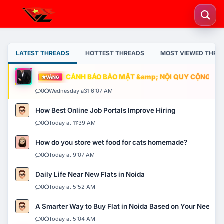
LATEST THREADS
HOTTEST THREADS
MOST VIEWED THRE
CẢNH BÁO BẢO MẬT &amp; NỘI QUY CỘNG ĐỒNG
VÀNG
0
Wednesday a31 6:07 AM
How Best Online Job Portals Improve Hiring
0
Today at 11:39 AM
How do you store wet food for cats homemade?
0
Today at 9:07 AM
Daily Life Near New Flats in Noida
0
Today at 5:52 AM
A Smarter Way to Buy Flat in Noida Based on Your Needs
0
Today at 5:04 AM