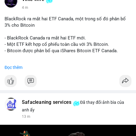
4 m
BlackRock ra mắt hai ETF Canada, một trong số đó phân bổ
3% cho Bitcoin
- BlackRock Canada ra mắt hai ETF mới.
- Một ETF kết hợp cổ phiếu toàn cầu với 3% Bitcoin.
- Bitcoin được phân bổ qua iShares Bitcoin ETF Canada.
#binancesquare
#cryptonews
#btc
Đọc thêm
$btc
#vlikevn
#titanbot
📰 Nguồn: Cointelegraph
Safacleaning services
Đã thay đổi ảnh bìa của
anh ấy
13 m