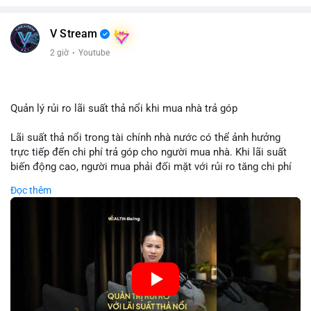
V Stream
2 giờ
·
Youtube
Quản lý rủi ro lãi suất thả nổi khi mua nhà trả góp
Lãi suất thả nổi trong tài chính nhà nước có thể ảnh hưởng
trực tiếp đến chi phí trả góp cho người mua nhà. Khi lãi suất
biến động cao, người mua phải đối mặt với rủi ro tăng chi phí
trả nợ không ngờ. Quản lý rủi ro cần bao gồm phân tích xu
Đọc thêm
hướng lãi suất, lựa chọn sản phẩm trả góp có tính bảo hiểm,
hoặc sử dụng tài chính cá nhân để ổn định chi phí. Các nhà
đầu tư cần theo dõi chính sách tiền tệ để đưa ra quyết định
mua nhà phù hợp.
🎥 Xem video trực tiếp tại:
Nguồn: VIETSUCCESS