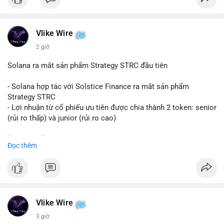
#binancesquare
#cryptonews
#eth
$eth
Vlike Wire
#vlikevn
#titanbot
2 giờ
📰 Nguồn: CoinDesk
Solana ra mắt sản phẩm Strategy STRC đầu tiên
- Solana hợp tác với Solstice Finance ra mắt sản phẩm
Strategy STRC
- Lợi nhuận từ cổ phiếu ưu tiên được chia thành 2 token: senior
(rủi ro thấp) và junior (rủi ro cao)
$sol
#sol
$strc
#strc
Đọc thêm
#vlikevn
#titanbot
📰 Nguồn: CoinDesk
Vlike Wire
3 giờ