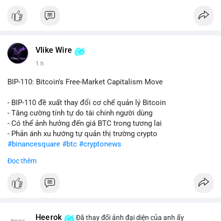
$ada $dot $hbar
#vlikevn
#titanbot
📰 Nguồn: CoinDesk
Vlike Wire
1 h
BIP-110: Bitcoin's Free-Market Capitalism Move
- BIP-110 đề xuất thay đổi cơ chế quản lý Bitcoin
- Tăng cường tính tự do tài chính người dùng
- Có thể ảnh hưởng đến giá BTC trong tương lai
- Phản ánh xu hướng tự quản thị trường crypto
#binancesquare
#btc
#cryptonews
Đọc thêm
$btc
#vlikevn
#titanbot
📰 Nguồn: CoinDesk
Heerok
Đã thay đổi ảnh đại diện của anh ấy