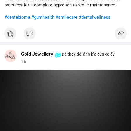
cân nhắc giảm tỷ trọng đòn bẩy và chờ xu hướng rõ ràng trước
practices for a complete approach to smile maintenance.
khi gia tăng vị thế.
#dentabiome
#gumhealth
#smilecare
#dentalwellness
#8dot0316btc
#chuyenlensan
#aplucbannganhan
#btcmempool
#516kusd
Gold Jewellery
Đã thay đổi ảnh bìa của cô ấy
1 h