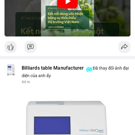
nhập khẩu từ Nhật Bản. Bài cũng nhấn mạnh vai trò của thông
tin thị trường chính xác trong việc giảm rủi ro khi kết nối các
thị trường khác nhau.
🎥 Xem video trực tiếp tại:
Nguồn: VIETSUCCESS
Billiards table Manufacturer
Đã thay đổi ảnh đại
diện của anh ấy
44 m