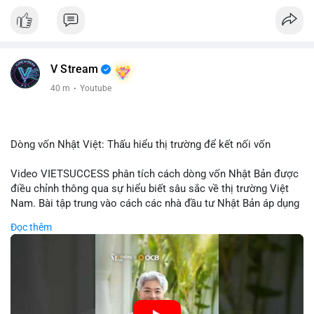
V Stream
40 m
·
Youtube
Dòng vốn Nhật Việt: Thấu hiểu thị trường để kết nối vốn
Video VIETSUCCESS phân tích cách dòng vốn Nhật Bản được
điều chỉnh thông qua sự hiểu biết sâu sắc về thị trường Việt
Nam. Bài tập trung vào cách các nhà đầu tư Nhật Bản áp dụng
chiến lược đầu tư phù hợp với điều kiện kinh tế địa phương, từ
Đọc thêm
đầu tư trực tiếp vào doanh nghiệp đến việc giao dịch tài chính.
Kết nối này không chỉ tạo cơ hội tăng trưởng cho Việt Nam mà
còn tạo ra động lực cho thị trường crypto địa phương khi các
nhà đầu tư đa quốc gia tìm kiếm cơ hội đa dạng. Các yếu tố
như chính sách tài chính Việt Nam, xu hướng đầu tư ESG, và
ổn định thị trường sẽ ảnh hưởng trực tiếp đến lưu lượng vốn