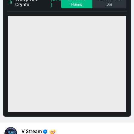
Crypto
)
Hướng
Dõi
V Stream