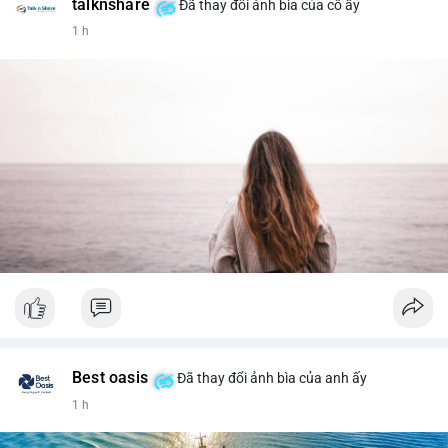
talknshare
Đã thay đổi ảnh bìa của cô ấy
1 h
Best oasis
Đã thay đổi ảnh bìa của anh ấy
1 h