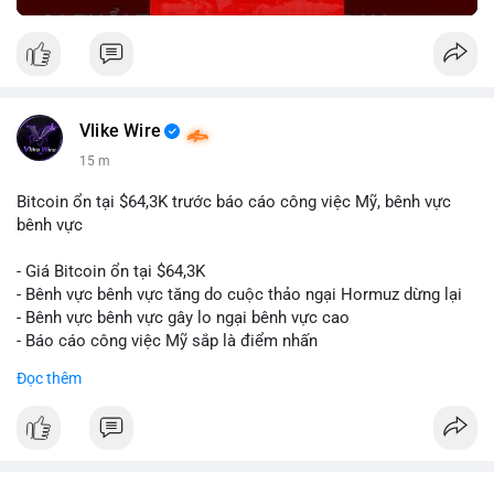
Vlike Wire
15 m
Bitcoin ổn tại $64,3K trước báo cáo công việc Mỹ, bênh vực
bênh vực
- Giá Bitcoin ổn tại $64,3K
- Bênh vực bênh vực tăng do cuộc thảo ngại Hormuz dừng lại
- Bênh vực bênh vực gây lo ngại bênh vực cao
- Báo cáo công việc Mỹ sắp là điểm nhấn
Đọc thêm
$btc
#btc
#vlikevn
#titanbot
📰 Nguồn: CoinDesk