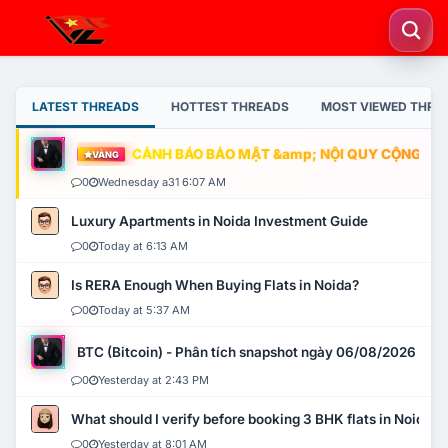
LATEST THREADS
HOTTEST THREADS
MOST VIEWED THRE
CẢNH BÁO BẢO MẬT &amp; NỘI QUY CỘNG ĐỒNG
VÀNG
0
Wednesday a31 6:07 AM
Luxury Apartments in Noida Investment Guide
0
Today at 6:13 AM
Is RERA Enough When Buying Flats in Noida?
0
Today at 5:37 AM
BTC (Bitcoin) - Phân tích snapshot ngày 06/08/2026
0
Yesterday at 2:43 PM
What should I verify before booking 3 BHK flats in Noida?
0
Yesterday at 8:01 AM