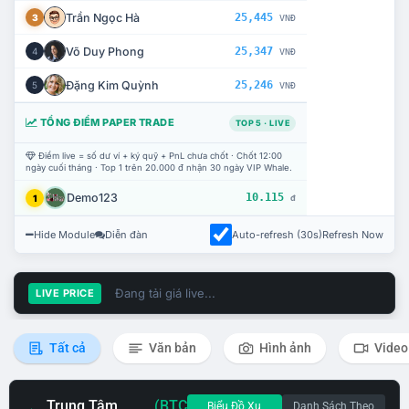
Trần Ngọc Hà
25,445
3
VNĐ
Võ Duy Phong
25,347
4
VNĐ
Đặng Kim Quỳnh
25,246
5
VNĐ
TỔNG ĐIỂM PAPER TRADE
TOP 5 · LIVE
Điểm live = số dư ví + ký quỹ + PnL chưa chốt · Chốt 12:00
ngày cuối tháng · Top 1 trên 20.000 đ nhận 30 ngày VIP Whale.
Demo123
10.115
1
đ
Hide Module
Diễn đàn
Auto-refresh (30s)
Refresh Now
Đang tải giá live...
LIVE PRICE
Tất cả
Văn bản
Hình ảnh
Video
Trung Tâm
(BTC
Biểu Đồ Xu
Danh Sách Theo