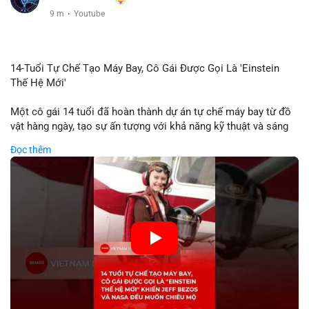
9 m
·
Youtube
14-Tuổi Tự Chế Tạo Máy Bay, Cô Gái Được Gọi Là 'Einstein
Thế Hệ Mới'
Một cô gái 14 tuổi đã hoàn thành dự án tự chế máy bay từ đồ
vật hàng ngày, tạo sự ấn tượng với khả năng kỹ thuật và sáng
tạo. Video do kênh KIEN THUC KINH TE đăng tải ghi lại quá
Đọc thêm
trình cô girl thiết kế, sản xuất và thử nghiệm máy bay, được
nhiều người so sánh với trí tuệ của Einstein. Thành tựu này
không chỉ thể hiện khả năng học tập nhanh chóng mà còn thể
hiện tiềm năng của thế hệ trẻ trong lĩnh vực công nghệ. Mặc dù
chưa liên quan trực tiếp đến tài chính hoặc crypto, sự phát
triển của công nghệ mới thường tạo cơ hội đầu tư hoặc ứng
dụng trong các lĩnh vực số hóa.
🎥 Xem video trực tiếp tại:
Nguồn: KIEN THUC KINH TE