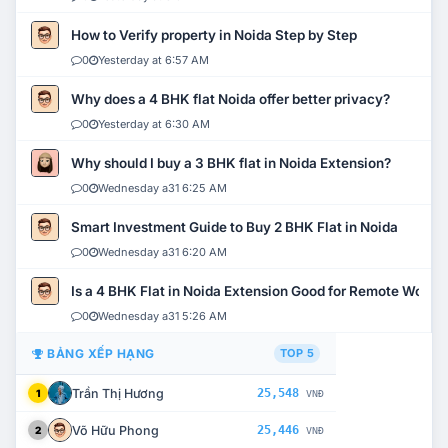
How to Verify property in Noida Step by Step
0
Yesterday at 6:57 AM
Why does a 4 BHK flat Noida offer better privacy?
0
Yesterday at 6:30 AM
Why should I buy a 3 BHK flat in Noida Extension?
0
Wednesday a31 6:25 AM
Smart Investment Guide to Buy 2 BHK Flat in Noida
0
Wednesday a31 6:20 AM
Is a 4 BHK Flat in Noida Extension Good for Remote Work?
0
Wednesday a31 5:26 AM
BẢNG XẾP HẠNG
TOP 5
Trần Thị Hương
25,548
1
VNĐ
Võ Hữu Phong
25,446
2
VNĐ