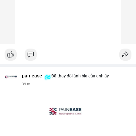
painease
Đã thay đổi ảnh bìa của anh ấy
39 m