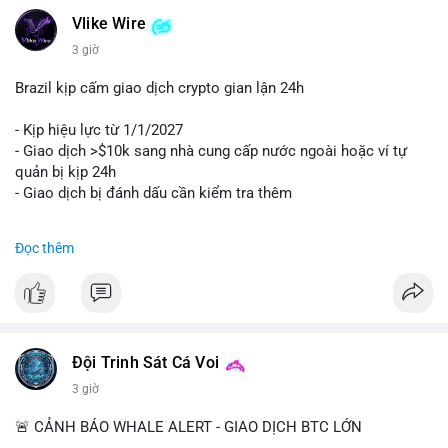
Vlike Wire
3 giờ
Brazil kịp cấm giao dịch crypto gian lận 24h
- Kịp hiệu lực từ 1/1/2027
- Giao dịch >$10k sang nhà cung cấp nước ngoài hoặc ví tự
quản bị kịp 24h
- Giao dịch bị đánh dấu cần kiểm tra thêm
#binancesquare
#cryptonews
#regulation
Đọc thêm
$btc $eth
#vlikevn
#titanbot
📰 Nguồn: Cointelegraph
Đội Trinh Sát Cá Voi
3 giờ
🚨 CẢNH BÁO WHALE ALERT - GIAO DỊCH BTC LỚN