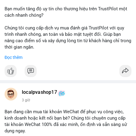
Bạn muốn tăng độ uy tín cho thương hiệu trên TrustPilot một
cách nhanh chóng?
Chúng tôi cung cấp dịch vụ mua đánh giá TrustPilot với quy
trình nhanh chóng, an toàn và bảo mật tuyệt đối. Giúp bạn
nâng cao điểm số và xây dựng lòng tin từ khách hàng chỉ trong
thời gian ngắn.
Đọc thêm
Đặt hàng ngay hôm nay để nhận ưu đãi:
👉 Order tại: localpvashop
👉 Phản hồi 24/7
👉 WhatsApp: +1 660 215-8938
👉 Telegram: @localpvashop
localpvashop17
👉 Email: localpvashop@gmail.com
3 giờ
Đừng bỏ lỡ cơ hội cải thiện danh tiếng trực tuyến của bạn một
Bạn đang cần mua tài khoản WeChat để phục vụ công việc,
cách hiệu quả!
kinh doanh hoặc kết nối bạn bè? Chúng tôi chuyên cung cấp
tài khoản WeChat 100% đã xác minh, ổn định và sẵn sàng sử
dụng ngay.