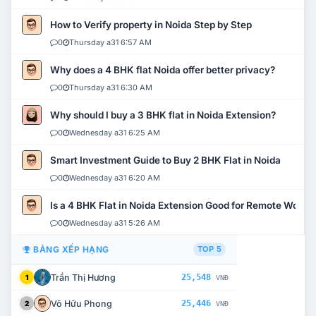
How to Verify property in Noida Step by Step
0
Thursday a31 6:57 AM
Why does a 4 BHK flat Noida offer better privacy?
0
Thursday a31 6:30 AM
Why should I buy a 3 BHK flat in Noida Extension?
0
Wednesday a31 6:25 AM
Smart Investment Guide to Buy 2 BHK Flat in Noida
0
Wednesday a31 6:20 AM
Is a 4 BHK Flat in Noida Extension Good for Remote Work?
0
Wednesday a31 5:26 AM
BẢNG XẾP HẠNG
TOP 5
Trần Thị Hương
25,548
1
VNĐ
Võ Hữu Phong
25,446
2
VNĐ