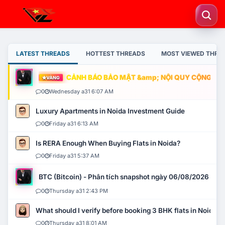
LATEST THREADS
HOTTEST THREADS
MOST VIEWED THRE
CẢNH BÁO BẢO MẬT &amp; NỘI QUY CỘNG ĐỒNG
VÀNG
0
Wednesday a31 6:07 AM
Luxury Apartments in Noida Investment Guide
0
Friday a31 6:13 AM
Is RERA Enough When Buying Flats in Noida?
0
Friday a31 5:37 AM
BTC (Bitcoin) - Phân tích snapshot ngày 06/08/2026
0
Thursday a31 2:43 PM
What should I verify before booking 3 BHK flats in Noida?
0
Thursday a31 8:01 AM