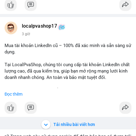
✅ Email: localpvashop@gmail.com
Chất lượng đảm bảo, hỗ trợ tận tình. Hãy liên hệ ngay hôm
nay!
localpvashop17
3 giờ
Mua tài khoản LinkedIn cũ – 100% đã xác minh và sẵn sàng sử
dụng.
Tại LocalPvaShop, chúng tôi cung cấp tài khoản LinkedIn chất
lượng cao, đã qua kiểm tra, giúp bạn mở rộng mạng lưới kinh
doanh nhanh chóng. An toàn và bảo mật tuyệt đối.
Đặt hàng ngay hôm nay để nhận ưu đãi tốt nhất!
Đọc thêm
✅ Đặt hàng: localpvashop
✅ Phản hồi trong 24 giờ
✅ WhatsApp: +1 (66
215-8938
✅ Telegram: @localpvashop
Tải nhiều bài viết hơn
✅ Email: localpvashop@gmail.com