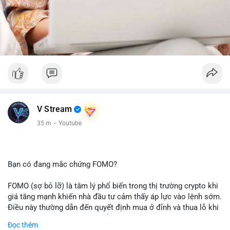
V Stream
35 m
·
Youtube
Bạn có đang mắc chứng FOMO?
FOMO (sợ bỏ lỡ) là tâm lý phổ biến trong thị trường crypto khi
giá tăng mạnh khiến nhà đầu tư cảm thấy áp lực vào lệnh sớm.
Điều này thường dẫn đến quyết định mua ở đỉnh và thua lỗ khi
thị trường điều chỉnh. Cần kiểm soát cảm xúc và tuân thủ
Đọc thêm
chiến lược đầu tư rõ ràng.