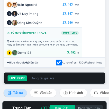
Trần Ngọc Hà
25,445
3
VNĐ
Võ Duy Phong
25,347
4
VNĐ
Đặng Kim Quỳnh
25,246
5
VNĐ
TỔNG ĐIỂM PAPER TRADE
TOP 5 · LIVE
Điểm live = số dư ví + ký quỹ + PnL chưa chốt · Chốt 12:00
ngày cuối tháng · Top 1 trên 20.000 đ nhận 30 ngày VIP Whale.
Demo123
5.492
1
đ
Hide Module
Diễn đàn
Auto-refresh (30s)
Refresh Now
Đang tải giá live...
LIVE PRICE
Tất cả
Văn bản
Hình ảnh
Video
Trung Tâm
(BTC
Biểu Đồ Xu
Danh Sách Theo