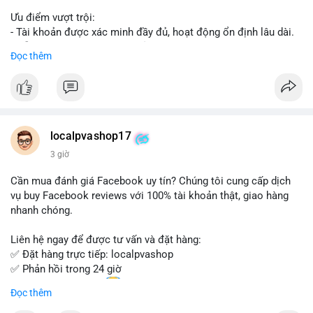
Ưu điểm vượt trội:
- Tài khoản được xác minh đầy đủ, hoạt động ổn định lâu dài.
- Hỗ trợ khách hàng 24/7, phản hồi nhanh chóng.
Đọc thêm
- Giao dịch an toàn, bảo mật thông tin.
Đặt hàng ngay hôm nay để nhận ưu đãi tốt nhất!
Liên hệ với chúng tôi qua:
localpvashop17
- WhatsApp: +1 (66
215-8938
- Telegram: @localpvashop
3 giờ
- Email: localpvashop@gmail.com
Cần mua đánh giá Facebook uy tín? Chúng tôi cung cấp dịch
Đừng bỏ lỡ cơ hội sở hữu tài khoản WeChat chất lượng với giá
vụ buy Facebook reviews với 100% tài khoản thật, giao hàng
tốt. Liên hệ ngay!
nhanh chóng.
Liên hệ ngay để được tư vấn và đặt hàng:
✅ Đặt hàng trực tiếp: localpvashop
✅ Phản hồi trong 24 giờ
✅ WhatsApp: +1 (66
215-8938
Đọc thêm
✅ Telegram: @localpvashop