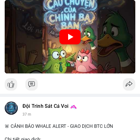
🎥 Xem video trực tiếp tại:
Nguồn: Cú Thông Thái
Đội Trinh Sát Cá Voi
37 m
🚨 CẢNH BÁO WHALE ALERT - GIAO DỊCH BTC LỚN
Chi tiết giao dịch: