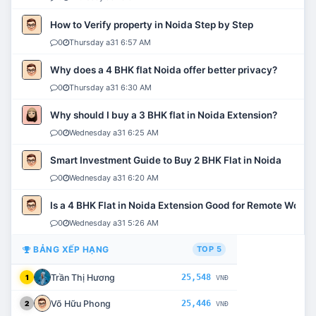
How to Verify property in Noida Step by Step
0
Thursday a31 6:57 AM
Why does a 4 BHK flat Noida offer better privacy?
0
Thursday a31 6:30 AM
Why should I buy a 3 BHK flat in Noida Extension?
0
Wednesday a31 6:25 AM
Smart Investment Guide to Buy 2 BHK Flat in Noida
0
Wednesday a31 6:20 AM
Is a 4 BHK Flat in Noida Extension Good for Remote Work?
0
Wednesday a31 5:26 AM
BẢNG XẾP HẠNG
TOP 5
Trần Thị Hương
25,548
1
VNĐ
Võ Hữu Phong
25,446
2
VNĐ