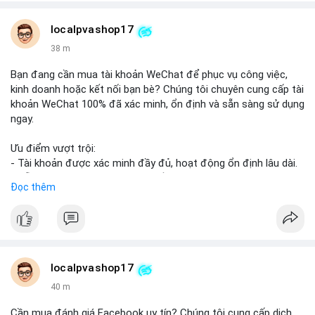
👉 WhatsApp: +1 660 215-8938
👉 Telegram: @localpvashop
localpvashop17
👉 Email: localpvashop@gmail.com
38 m
Đừng bỏ lỡ cơ hội cải thiện danh tiếng trực tuyến của bạn một
Bạn đang cần mua tài khoản WeChat để phục vụ công việc,
cách hiệu quả!
kinh doanh hoặc kết nối bạn bè? Chúng tôi chuyên cung cấp tài
khoản WeChat 100% đã xác minh, ổn định và sẵn sàng sử dụng
ngay.
Ưu điểm vượt trội:
- Tài khoản được xác minh đầy đủ, hoạt động ổn định lâu dài.
- Hỗ trợ khách hàng 24/7, phản hồi nhanh chóng.
Đọc thêm
- Giao dịch an toàn, bảo mật thông tin.
Đặt hàng ngay hôm nay để nhận ưu đãi tốt nhất!
Liên hệ với chúng tôi qua:
localpvashop17
- WhatsApp: +1 (66
215-8938
- Telegram: @localpvashop
40 m
- Email: localpvashop@gmail.com
Cần mua đánh giá Facebook uy tín? Chúng tôi cung cấp dịch