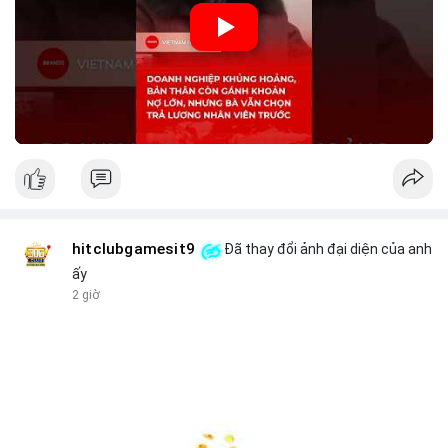
🎥 Xem video trực tiếp tại:
Nguồn: KIEN THUC KINH TE
hitclubgamesit9
Đã thay đổi ảnh đại diện của anh
ấy
2 giờ