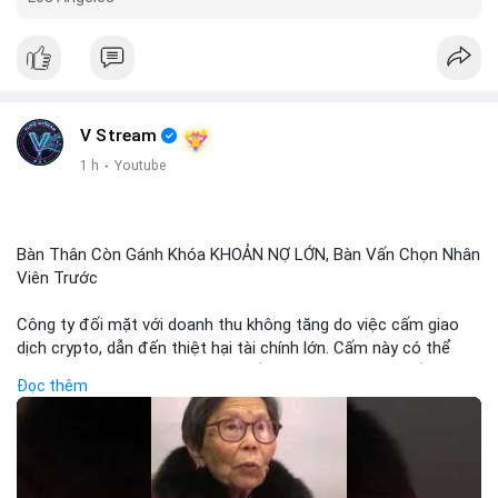
V Stream
1 h
·
Youtube
Bàn Thân Còn Gánh Khóa KHOẢN NỢ LỚN, Bàn Vấn Chọn Nhân
Viên Trước
Công ty đối mặt với doanh thu không tăng do việc cấm giao
dịch crypto, dẫn đến thiệt hại tài chính lớn. Cấm này có thể
phản ánh phản ứng của chính quyền hoặc thị trường đối với
Đọc thêm
biến động giá digital asset. Bàn vấn chuyển hướng tập trung
vào nhân lực, cho thấy chiến lược giảm chi phí hoặc điều chỉnh
mô hình kinh doanh. Điều này có thể ảnh hưởng đến thị trường
crypto và các doanh nghiệp liên quan trong tương lai.