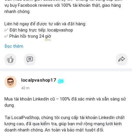
Đừng bỏ lỡ cơ hội sở hữu tài khoản WeChat chất lượng với giá
vụ buy Facebook reviews với 100% tài khoản thật, giao hàng
tốt. Liên hệ ngay!
nhanh chóng.
Liên hệ ngay để được tư vấn và đặt hàng:
✅ Đặt hàng trực tiếp: localpvashop
✅ Phản hồi trong 24 giờ
✅ WhatsApp: +1 (66
215-8938
Đọc thêm
✅ Telegram: @localpvashop
✅ Email: localpvashop@gmail.com
Chất lượng đảm bảo, hỗ trợ tận tình. Hãy liên hệ ngay hôm
nay!
localpvashop17
42 m
Mua tài khoản LinkedIn cũ – 100% đã xác minh và sẵn sàng sử
dụng.
Tại LocalPvaShop, chúng tôi cung cấp tài khoản LinkedIn chất
lượng cao, đã qua kiểm tra, giúp bạn mở rộng mạng lưới kinh
doanh nhanh chóng. An toàn và bảo mật tuyệt đối.