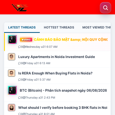
LATEST THREADS
HOTTEST THREADS
MOST VIEWED THRE
CẢNH BÁO BẢO MẬT &amp; NỘI QUY CỘNG ĐỒN
VÀNG
0
Wednesday a31 6:07 AM
Luxury Apartments in Noida Investment Guide
0
Friday a31 6:13 AM
Is RERA Enough When Buying Flats in Noida?
0
Friday a31 5:37 AM
BTC (Bitcoin) - Phân tích snapshot ngày 06/08/2026
0
Thursday a31 2:43 PM
What should I verify before booking 3 BHK flats in Noida?
0
Thursday a31 8:01 AM