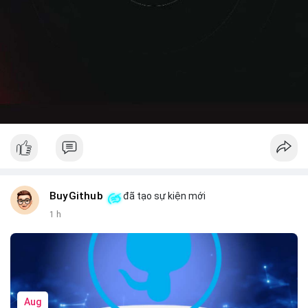
BuyGithub
đã tạo sự kiện mới
1 h
Aug