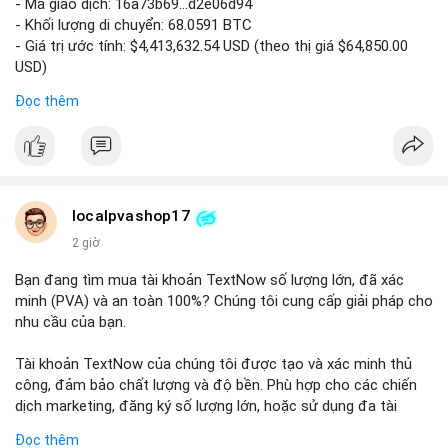
- Mã giao dịch: 16a73b69...d2e06d94
- Khối lượng di chuyển: 68.0591 BTC
- Giá trị ước tính: $4,413,632.54 USD (theo thị giá $64,850.00
USD)
- Thời gian: 07:19:49 2026-08-09 UTC
Đọc thêm
Khối lượng 68.06 BTC tương đương hơn 4.4 triệu USD được
luân chuyển trong một giao dịch duy nhất cho thấy dấu hiệu
của tổ chức lớn hoặc cá voi đang tái cơ cấu danh mục. Với
mức giá dao động quanh vùng $64,850, hành vi này có thể là
bước chuẩn bị cho một lệnh bán lớn trên sàn tập trung, tạo áp
localpvashop17
lực giảm ngắn hạn. Ngược lại, nếu dòng tiền hướng về ví lạnh
2 giờ
hoặc ví không giám sát, đây là tín hiệu tích lũy dài hạn, phản
ánh niềm tin vào xu hướng tăng. Việc theo dõi điểm đến tiếp
Bạn đang tìm mua tài khoản TextNow số lượng lớn, đã xác
theo của số BTC này là then chốt để xác định tâm lý thị
minh (PVA) và an toàn 100%? Chúng tôi cung cấp giải pháp cho
trường.
nhu cầu của bạn.
Nhà đầu tư nhỏ lẻ nên thận trọng, tránh hành động theo cảm
Tài khoản TextNow của chúng tôi được tạo và xác minh thủ
xúc. Quan sát dòng tiền trong 24-48 giờ tới để xác nhận xu
công, đảm bảo chất lượng và độ bền. Phù hợp cho các chiến
hướng trước khi đưa ra quyết định vào lệnh.
dịch marketing, đăng ký số lượng lớn, hoặc sử dụng đa tài
khoản.
Đọc thêm
#68dot0591btc
#4dot4trieuusd
#vilanh
#tichluydaihan