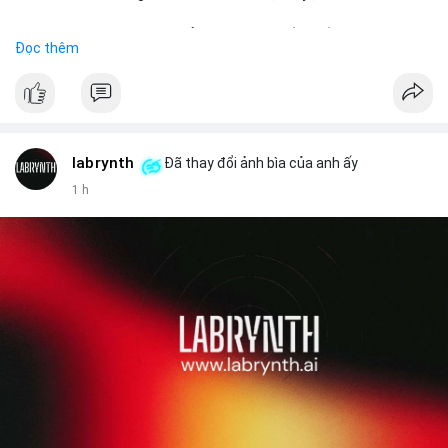
Đặt hàng ngay hôm nay để nhận ưu đãi tốt nhất!
Đọc thêm
✅ Đặt hàng: localpvashop
✅ Phản hồi trong 24 giờ
✅ WhatsApp: +1 (66
215-8938
✅ Telegram: @localpvashop
labrynth
✅ Email: localpvashop@gmail.com
Đã thay đổi ảnh bìa của anh ấy
1 h
Liên hệ ngay để được tư vấn chi tiết và hỗ trợ tận tình.