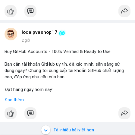
#btcmempool
Đặt hàng ngay hôm nay để nhận ưu đãi tốt nhất! Liên hệ với
chúng tôi qua:
- WhatsApp: +1 660 215-8938
- Telegram: @localpvashop
- Email: localpvashop@gmail.com
localpvashop17
2 giờ
Phản hồi nhanh trong vòng 24 giờ. Mua ngay để trải nghiệm
dịch vụ chuyên nghiệp!
Buy GitHub Accounts - 100% Verified & Ready to Use
#buytextnowaccounts
#pva
#textnow
Bạn cần tài khoản GitHub uy tín, đã xác minh, sẵn sàng sử
dụng ngay? Chúng tôi cung cấp tài khoản GitHub chất lượng
cao, đáp ứng nhu cầu của bạn.
Đặt hàng ngay hôm nay:
✅ Order Now: localpvashop
Đọc thêm
✅ Phản hồi trong 24 giờ
✅ WhatsApp: +1 (66
215-8938
✅ Telegram: @localpvashop
✅ Email: localpvashop@gmail.com
Tải nhiều bài viết hơn
Liên hệ ngay để được tư vấn và hỗ trợ nhanh nhất!