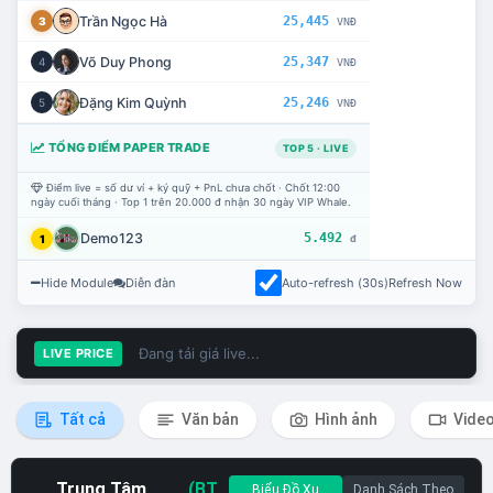
Trần Ngọc Hà
25,445
3
VNĐ
Võ Duy Phong
25,347
4
VNĐ
Đặng Kim Quỳnh
25,246
5
VNĐ
TỔNG ĐIỂM PAPER TRADE
TOP 5 · LIVE
Điểm live = số dư ví + ký quỹ + PnL chưa chốt · Chốt 12:00
ngày cuối tháng · Top 1 trên 20.000 đ nhận 30 ngày VIP Whale.
Demo123
5.492
1
đ
Hide Module
Diễn đàn
Auto-refresh (30s)
Refresh Now
Đang tải giá live...
LIVE PRICE
Tất cả
Văn bản
Hình ảnh
Vide
Trung Tâm
(BT
Biểu Đồ Xu
Danh Sách Theo