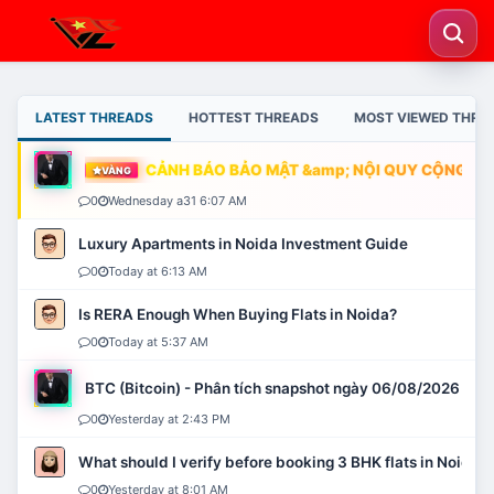
LATEST THREADS
HOTTEST THREADS
MOST VIEWED THRE
CẢNH BÁO BẢO MẬT &amp; NỘI QUY CỘNG ĐỒN
VÀNG
0
Wednesday a31 6:07 AM
Luxury Apartments in Noida Investment Guide
0
Today at 6:13 AM
Is RERA Enough When Buying Flats in Noida?
0
Today at 5:37 AM
BTC (Bitcoin) - Phân tích snapshot ngày 06/08/2026
0
Yesterday at 2:43 PM
What should I verify before booking 3 BHK flats in Noida?
0
Yesterday at 8:01 AM