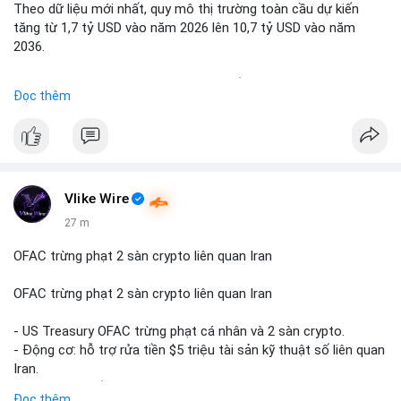
Theo dữ liệu mới nhất, quy mô thị trường toàn cầu dự kiến
Lời khuyên: Nhà đầu tư nhỏ lẻ nên quan sát thêm 2-4 giờ sau
tăng từ 1,7 tỷ USD vào năm 2026 lên 10,7 tỷ USD vào năm
khi giao dịch được xác nhận, tránh hành động theo cảm xúc.
2036.
Xác minh địa chỉ ví đích trước khi đưa ra quyết định vào lệnh,
ưu tiên quản trị rủi ro trong giai đoạn biến động mạnh.
Mức tăng trưởng này tương ứng với tốc độ tăng trưởng kép
Đọc thêm
hàng năm (CAGR) ấn tượng lên tới 20,2%.
#99dot6btc
#capvoichuyentien
#vilanhtichluy
#aplucban
#btcmempool65k
Điều gì đang thúc đẩy sự tăng trưởng vượt bậc này? Hãy cùng
theo dõi các phân tích chuyên sâu về xu hướng công nghệ và
nhu cầu thị trường trong thời gian tới.
Vlike Wire
27 m
OFAC trừng phạt 2 sàn crypto liên quan Iran
OFAC trừng phạt 2 sàn crypto liên quan Iran
- US Treasury OFAC trừng phạt cá nhân và 2 sàn crypto.
- Động cơ: hỗ trợ rửa tiền $5 triệu tài sản kỹ thuật số liên quan
Iran.
- Các sàn bị cấm hoạt động, tài khoản bị khóa.
Đọc thêm