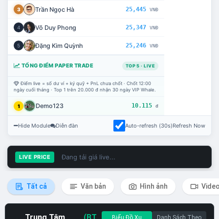
Trần Ngọc Hà
25,445
3
VNĐ
Võ Duy Phong
25,347
4
VNĐ
Đặng Kim Quỳnh
25,246
5
VNĐ
TỔNG ĐIỂM PAPER TRADE
TOP 5 · LIVE
Điểm live = số dư ví + ký quỹ + PnL chưa chốt · Chốt 12:00
ngày cuối tháng · Top 1 trên 20.000 đ nhận 30 ngày VIP Whale.
Demo123
10.115
1
đ
Hide Module
Diễn đàn
Auto-refresh (30s)
Refresh Now
Đang tải giá live...
LIVE PRICE
Tất cả
Văn bản
Hình ảnh
Vide
Trung Tâm
(BT
Biểu Đồ Xu
Danh Sách Theo