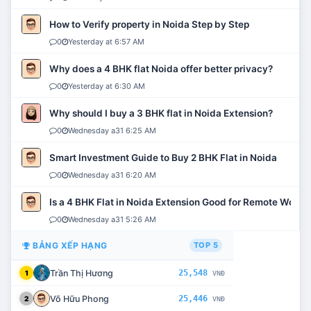
How to Verify property in Noida Step by Step
0
Yesterday at 6:57 AM
Why does a 4 BHK flat Noida offer better privacy?
0
Yesterday at 6:30 AM
Why should I buy a 3 BHK flat in Noida Extension?
0
Wednesday a31 6:25 AM
Smart Investment Guide to Buy 2 BHK Flat in Noida
0
Wednesday a31 6:20 AM
Is a 4 BHK Flat in Noida Extension Good for Remote Work?
0
Wednesday a31 5:26 AM
BẢNG XẾP HẠNG
TOP 5
Trần Thị Hương
25,548
1
VNĐ
Võ Hữu Phong
25,446
2
VNĐ