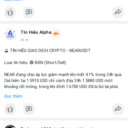
- Tác động: rủi ro cho thị trường crypto, tăng áp lực pháp lý.
#binancesquare
#cryptonews
#ofac
#ussanctions
#iran
$btc $eth
Tín Hiệu Alpha
#vlikevn
#titanbot
41 m
📰 Nguồn: Cointelegraph
🔮 TÍN HIỆU GIAO DỊCH CRYPTO - NEARUSDT
Loại tín hiệu: 🔴 BÁN (Short/Sell)
NEAR đang chịu áp lực giảm mạnh khi mất 4.1% trong 24h qua.
Giá hiện tại 1.5910 USD chỉ cách đáy 24h 1.5880 USD một
khoảng rất mỏng, trong khi đỉnh 1.6700 USD đã bị bỏ lại phía
sau. Biên độ dao động ngày đạt 4.9%, cho thấy phe bán đang
Đọc thêm
kiểm soát hoàn toàn. Khối lượng giao dịch 10.29 triệu NEAR
không đủ lớn để tạo lực đỡ, xác nhận xu hướng đi xuống đang
tiếp diễn.
Khuyến nghị giao dịch: