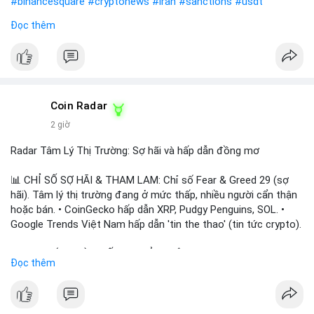
#binancesquare
#cryptonews
#iran
#sanctions
#usdt
Đọc thêm
$usdt
#vlikevn
#titanbot
📰 Nguồn: CoinDesk
Coin Radar
2 giờ
Radar Tâm Lý Thị Trường: Sợ hãi và hấp dẫn đồng mơ
📊 CHỈ SỐ SỢ HÃI & THAM LAM: Chỉ số Fear & Greed 29 (sợ
hãi). Tâm lý thị trường đang ở mức thấp, nhiều người cẩn thận
hoặc bán. • CoinGecko hấp dẫn XRP, Pudgy Penguins, SOL. •
Google Trends Việt Nam hấp dẫn 'tin the thao' (tin tức crypto).
📈 XU HƯỚNG TÌM KIẾM & THẢO LUẬN: • XRP, SOL, PENGU,
Đọc thêm
ONDO, CASHCAT. • Chủ đề 'tô thị ty na' (tỷ giá) và 'giao thông'
(giao thông tài chính). • Bàn tán Binance Square tập trung vào
BTC breakout và lệnh long/short.