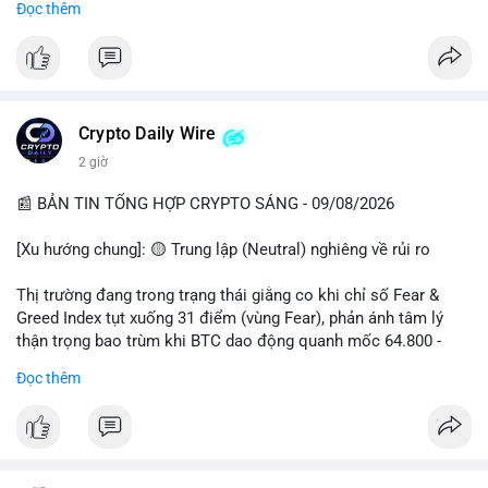
Đọc thêm
📊 Nguồn: Radar Tâm Lý Thị Trường
cổ đông vào tháng 2.
- Định chế tài chính: Delaware Life đưa BTC vào sản phẩm bảo
hiểm; Galaxy Digital lập quỹ đầu tư 100 triệu USD.
- Pháp lý: CEO Coinbase thúc đẩy khung pháp lý tại Davos; Bồ
Đào Nha chặn Polymarket.
Crypto Daily Wire
#binancesquare
#cryptonews
#btc
#eth
#sol
#xrp
2 giờ
$btc $eth $sol $xrp
📰 BẢN TIN TỔNG HỢP CRYPTO SÁNG - 09/08/2026
#vlikevn
#titanbot
[Xu hướng chung]: 🟡 Trung lập (Neutral) nghiêng về rủi ro
📰 Nguồn: Decrypt
Thị trường đang trong trạng thái giằng co khi chỉ số Fear &
Greed Index tụt xuống 31 điểm (vùng Fear), phản ánh tâm lý
thận trọng bao trùm khi BTC dao động quanh mốc 64.800 -
64.900 USD.
Đọc thêm
- Thị trường & Giá cả: Hoạt động cá voi diễn ra mạnh mẽ với 7
giao dịch BTC lớn được ghi nhận trong 24h qua, tổng trị giá
hơn 23,6 triệu USD. Đáng chú ý nhất là lệnh chuyển 90,94 BTC
(5,89 triệu USD) và 89,97 BTC (5,82 triệu USD), cho thấy các tổ