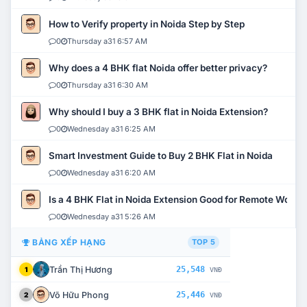
How to Verify property in Noida Step by Step
0
Thursday a31 6:57 AM
Why does a 4 BHK flat Noida offer better privacy?
0
Thursday a31 6:30 AM
Why should I buy a 3 BHK flat in Noida Extension?
0
Wednesday a31 6:25 AM
Smart Investment Guide to Buy 2 BHK Flat in Noida
0
Wednesday a31 6:20 AM
Is a 4 BHK Flat in Noida Extension Good for Remote Work?
0
Wednesday a31 5:26 AM
BẢNG XẾP HẠNG
TOP 5
Trần Thị Hương
25,548
1
VNĐ
Võ Hữu Phong
25,446
2
VNĐ