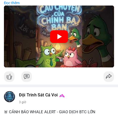
Đọc thêm
chiến lược đầu tư rõ ràng.
🎥 Xem video trực tiếp tại:
Nguồn: Cú Thông Thái
Đội Trinh Sát Cá Voi
3 giờ
🚨 CẢNH BÁO WHALE ALERT - GIAO DỊCH BTC LỚN