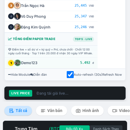
Trần Ngọc Hà
25,445
3
VNĐ
Võ Duy Phong
25,347
4
VNĐ
Đặng Kim Quỳnh
25,246
5
VNĐ
TỔNG ĐIỂM PAPER TRADE
TOP 5 · LIVE
Điểm live = số dư ví + ký quỹ + PnL chưa chốt · Chốt 12:00
ngày cuối tháng · Top 1 trên 20.000 đ nhận 30 ngày VIP Whale.
Demo123
5.492
1
đ
Hide Module
Diễn đàn
Auto-refresh (30s)
Refresh Now
Đang tải giá live...
LIVE PRICE
Tất cả
Văn bản
Hình ảnh
Video
Trung Tâm
(BTC
Biểu Đồ Xu
Danh Sách Theo