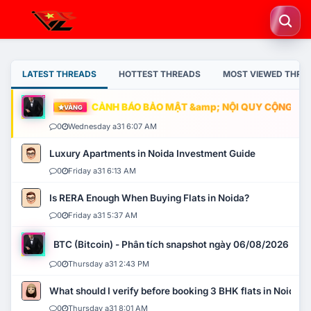
LATEST THREADS
HOTTEST THREADS
MOST VIEWED THRE
CẢNH BÁO BẢO MẬT &amp; NỘI QUY CỘNG ĐỒNG
VÀNG
0
Wednesday a31 6:07 AM
Luxury Apartments in Noida Investment Guide
0
Friday a31 6:13 AM
Is RERA Enough When Buying Flats in Noida?
0
Friday a31 5:37 AM
BTC (Bitcoin) - Phân tích snapshot ngày 06/08/2026
0
Thursday a31 2:43 PM
What should I verify before booking 3 BHK flats in Noida?
0
Thursday a31 8:01 AM