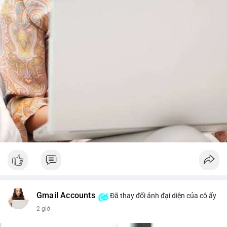
từ dòng vốn ETF (tuần tốt nhất kể từ tháng 4 với 1 tỷ USD)
trước khi gia tăng vị thế.
Xem chi tiết các bài viết đầy đủ tại dòng thời gian của Vlike.vn!
#whalealertbtc
#feargreedindex
#bip110fork
#brazilcryptoregulation
#defitvl
Gmail Accounts
Đã thay đổi ảnh đại diện của cô ấy
2 giờ