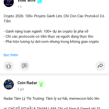
Vlike Wire
1 h
Crypto 2026: 100+ Projets Gánh Lên, Chỉ Còn Các Protokol Có
Tiền
- Gánh nặng toàn ngành: 100+ dự án crypto bị phá vỡ
- Chỉ các protocole có tiền thực và người dùng thực tồn
- Phá trộn tương tự dot-com nhưng trong không gian crypto
$btc $eth
Đọc thêm
#vlikevn
#titanbot
📰 Nguồn: CoinDesk
Coin Radar
2 giờ
Radar Tâm Lý Thị Trường: Tâm lý sợ hãi, memecoin bốc lên
📊 CHỈ SỐ SỢ HÃI & THAM LAM: Chỉ số Fear & Greed chỉ 31