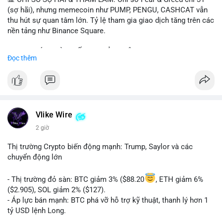
(sợ hãi), nhưng memecoin như PUMP, PENGU, CASHCAT vẫn
thu hút sự quan tâm lớn. Tỷ lệ tham gia giao dịch tăng trên các
nền tảng như Binance Square.
📈 XU HƯỚNG TÌM KIẾM & THẢO LUẬN: TUT, PUMP, PENGU,
Đọc thêm
CASHCAT, SUI, TAO xuất hiện nhiều trong tìm kiếm Việt Nam
và quốc tế. Chủ đề "tăng giá nhanh" và "bài toán mới" là chủ đề
hấp dẫn. Bàn tán về SPCX và SAGA cũng hấp dẫn.
💬 DÒNG CHẢY TIN TỨC & TRUYỀN THÔNG: Bàn tán về "long
SAGA", "short SPCX", và "đã ngồi ăn ở khách sạn 5*" (từ bài
Vlike Wire
đăng Binance Square). Tin tức về BIP-110 Bitcoin và SKR token
2 giờ
Solana tăng 250% FDV. Cập nhật về airdrop MMT và tích hợp
BNB Smart Chain.
Thị trường Crypto biến động mạnh: Trump, Saylor và các
chuyển động lớn
💡 NHẬN ĐỊNH & KHUYẾN NGHỊ: Tâm lý thị trường phân cực.
Sợ hãi do chỉ số thấp nhưng xu hướng memecoin và tin tức
- Thị trường đỏ sàn: BTC giảm 3% ($88.20
, ETH giảm 6%
tích cực (BTC ETF, SKR) tạo áp lực lên giá. Rủi ro từ các đề cày
($2.905), SOL giảm 2% ($127).
SPCX và SAGA vẫn cao. Cần theo dõi xu hướng "long" hoặc
- Áp lực bán mạnh: BTC phá vỡ hỗ trợ kỹ thuật, thanh lý hơn 1
"short" theo chiến lược cá nhân.
tỷ USD lệnh Long.
- Tin tức quan trọng: Trump Media dự kiến airdrop token cho