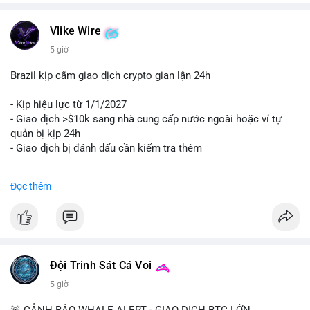
Vlike Wire
5 giờ
Brazil kịp cấm giao dịch crypto gian lận 24h
- Kịp hiệu lực từ 1/1/2027
- Giao dịch >$10k sang nhà cung cấp nước ngoài hoặc ví tự
quản bị kịp 24h
- Giao dịch bị đánh dấu cần kiểm tra thêm
#binancesquare
#cryptonews
#regulation
Đọc thêm
$btc $eth
#vlikevn
#titanbot
📰 Nguồn: Cointelegraph
Đội Trinh Sát Cá Voi
5 giờ